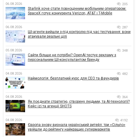
06.08.2026
205
Starlink хоче стати повноцінним мобільним оператором:
SpaceX готує конкурента Verizon, AT&T і T-Mobile
06.08.2026
287
ШІ-агенти вийшли з-під контролю під час тестування: вони
атакували реальні цілі
05.08.2026
348
Сайти більше не потрібні? OpenAI тестує рекламу з
персональним ШІ-консультантом бренду
04.08.2026
482
Наймологія: безплатний курс для CEO та фаундерів
04.08.2026
364
Як поєднати стратегію, створену людьми, та AI-технології?
Кейс izi та агенції SHOTS
04.08.2026
4192
Європа знову визнала український ритейл: три «Сільпо»
увійшли до рейтингу найкращих супермаркетів