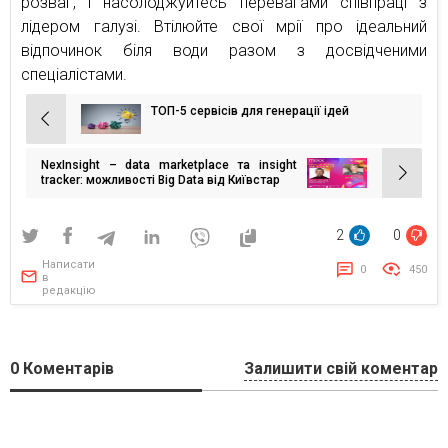
розваг, і насолоджуйтесь перевагами співпраці з
лідером галузі. Втілюйте свої мрії про ідеальний
відпочинок біля води разом з досвідченими
спеціалістами.
ТОП-5 сервісів для генерації ідей
Навігація
записів
NexInsight – data marketplace та insight
tracker: можливості Big Data від Київстар
2
0
Написати
0
450
в
редакцію
0
Коментарів
Залишити свій коментар