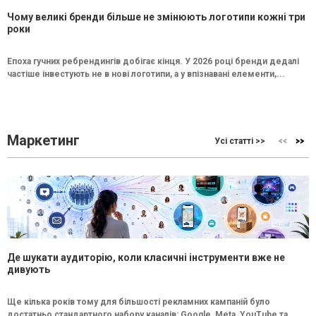
Чому великі бренди більше не змінюють логотипи кожні три
роки
Епоха гучних ребрендингів добігає кінця. У 2026 році бренди дедалі
частіше інвестують не в нові логотипи, а у впізнавані елементи,...
Маркетинг
Усі статті >>
Де шукати аудиторію, коли класичні інструменти вже не
дивують
Ще кілька років тому для більшості рекламних кампаній було
достатньо стандартного набору каналів: Google, Meta, YouTube та