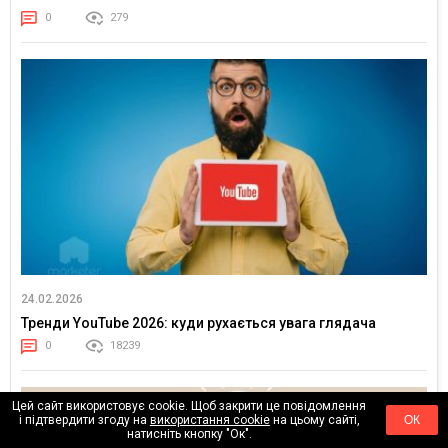
0
279
24.02.2026
Тренди YouTube 2026: куди рухається увага глядача
0
18239
Цей сайт використовує cookie. Щоб закрити це повідомлення
і підтвердити згоду на
використання cookie
на цьому сайті,
ОК
натисніть кнопку "Ок".