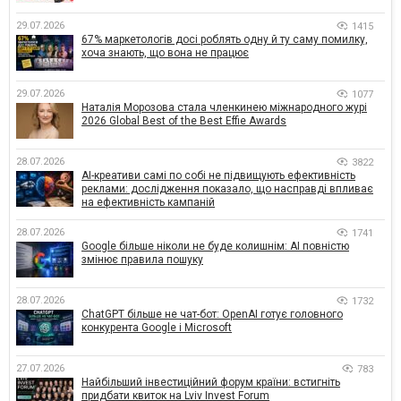
29.07.2026
1415
67% маркетологів досі роблять одну й ту саму помилку,
хоча знають, що вона не працює
29.07.2026
1077
Наталія Морозова стала членкинею міжнародного журі
2026 Global Best of the Best Effie Awards
28.07.2026
3822
AI-креативи самі по собі не підвищують ефективність
реклами: дослідження показало, що насправді впливає
на ефективність кампаній
28.07.2026
1741
Google більше ніколи не буде колишнім: AI повністю
змінює правила пошуку
28.07.2026
1732
ChatGPT більше не чат-бот: OpenAI готує головного
конкурента Google і Microsoft
27.07.2026
783
Найбільший інвестиційний форум країни: встигніть
придбати квиток на Lviv Invest Forum