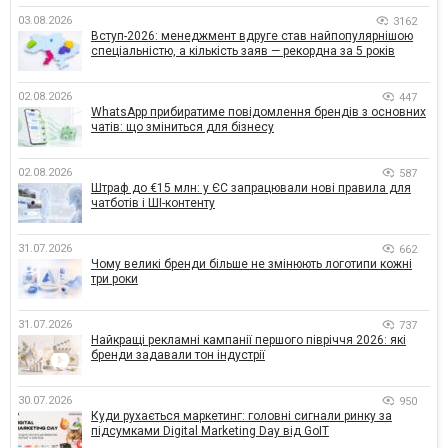
03.08.2026
3162
Вступ-2026: менеджмент вдруге став найпопулярнішою
спеціальністю, а кількість заяв — рекордна за 5 років
02.08.2026
447
WhatsApp прибиратиме повідомлення брендів з основних
чатів: що зміниться для бізнесу
02.08.2026
587
Штраф до €15 млн: у ЄС запрацювали нові правила для
чатботів і ШІ-контенту
31.07.2026
662
Чому великі бренди більше не змінюють логотипи кожні
три роки
31.07.2026
737
Найкращі рекламні кампанії першого півріччя 2026: які
бренди задавали тон індустрії
30.07.2026
950
Куди рухається маркетинг: головні сигнали ринку за
підсумками Digital Marketing Day від GoIT