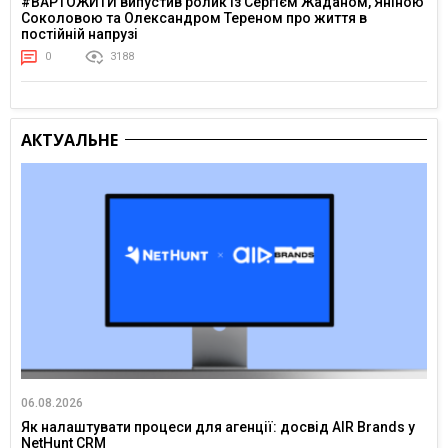
#ВАРТОЖИТИ випустив ролик із Сергієм Жаданом, Яніною
Соколовою та Олександром Тереном про життя в
постійній напрузі
0
3188
АКТУАЛЬНЕ
06.08.2026
Як налаштувати процеси для агенції: досвід AIR Brands у
NetHunt CRM