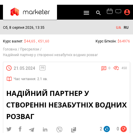
Сб, 8 серпня 2026, 13:35
UA
RU
Курс валют:
$44,65 , €51,60
Курс Біткоїн:
$64976
Головна
Пресрелізи
Надійний партнер у створенні незабутніх водних розваг
21.05.2024
PR
0
450
Час читання: 2.1 хв.
НАДІЙНИЙ ПАРТНЕР У
СТВОРЕННІ НЕЗАБУТНІХ ВОДНИХ
РОЗВАГ
2
0