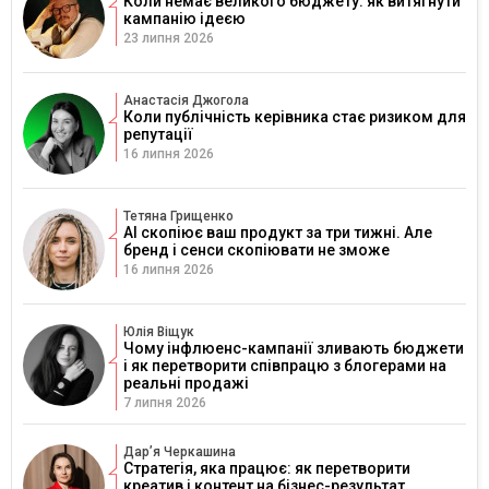
Коли немає великого бюджету: як витягнути
кампанію ідеєю
23 липня 2026
Анастасія Джогола
Коли публічність керівника стає ризиком для
репутації
16 липня 2026
Тетяна Грищенко
AI скопіює ваш продукт за три тижні. Але
бренд і сенси скопіювати не зможе
16 липня 2026
Юлія Віщук
Чому інфлюенс-кампанії зливають бюджети
і як перетворити співпрацю з блогерами на
реальні продажі
7 липня 2026
Дарʼя Черкашина
Стратегія, яка працює: як перетворити
креатив і контент на бізнес-результат