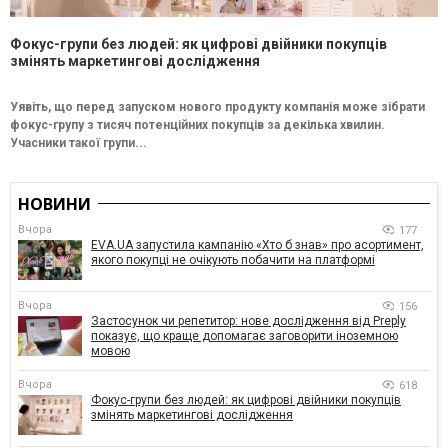
Фокус-групи без людей: як цифрові двійники покупців
змінять маркетингові дослідження
Уявіть, що перед запуском нового продукту компанія може зібрати
фокус-групу з тисяч потенційних покупців за декілька хвилин.
Учасники такої групи...
НОВИНИ
Вчора
177
EVA.UA запустила кампанію «Хто б знав» про асортимент,
якого покупці не очікують побачити на платформі
Вчора
156
Застосунок чи репетитор: нове дослідження від Preply
показує, що краще допомагає заговорити іноземною
мовою
Вчора
618
Фокус-групи без людей: як цифрові двійники покупців
змінять маркетингові дослідження