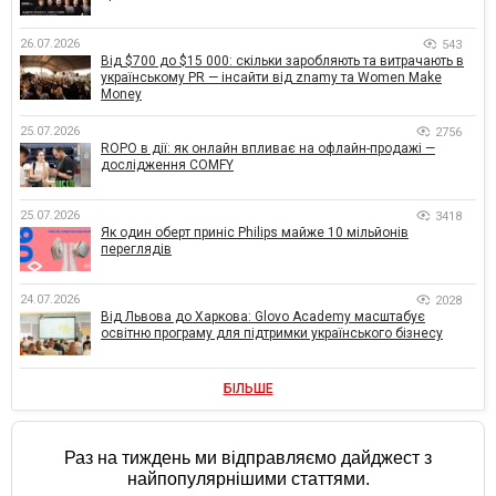
26.07.2026
543
Від $700 до $15 000: скільки заробляють та витрачають в
українському PR — інсайти від znamy та Women Make
Money
25.07.2026
2756
ROPO в дії: як онлайн впливає на офлайн-продажі —
дослідження COMFY
25.07.2026
3418
Як один оберт приніс Philips майже 10 мільйонів
переглядів
24.07.2026
2028
Від Львова до Харкова: Glovo Academy масштабує
освітню програму для підтримки українського бізнесу
БІЛЬШЕ
Раз на тиждень ми відправляємо дайджест з
найпопулярнішими статтями.