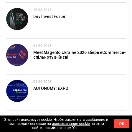
28.08.2026
Lviv Invest Forum
03.09.2026
Meet Magento Ukraine 2026 збере eCommerce-
спільноту в Києві
09.09.2026
AUTONOMY: EXPO
06.10.2026
Этот сайт использует cookie. Чтобы закрыть это сообщение и
подтвердить согласие на
использование cookie
на этом
ОК
E-commerce Conference 2026
сайте, нажмите кнопку "Ок".