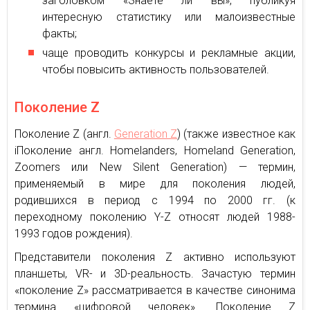
заголовком «Знаете ли вы», публикуя
интересную статистику или малоизвестные
факты;
чаще проводить конкурсы и рекламные акции,
чтобы повысить активность пользователей.
Поколение Z
Поколение Z (англ.
Generation Z
) (также известное как
iПоколение англ. Homelanders, Homeland Generation,
Zoomers или New Silent Generation) — термин,
применяемый в мире для поколения людей,
родившихся в период с 1994 по 2000 гг. (к
переходному поколению Y-Z относят людей 1988-
1993 годов рождения).
Представители поколения Z активно используют
планшеты, VR- и 3D-реальность. Зачастую термин
«поколение Z» рассматривается в качестве синонима
термина «цифровой человек». Поколение Z