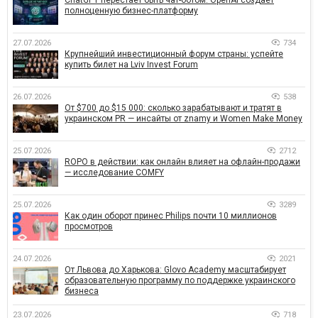
полноценную бизнес-платформу
27.07.2026
734
Крупнейший инвестиционный форум страны: успейте
купить билет на Lviv Invest Forum
26.07.2026
538
От $700 до $15 000: сколько зарабатывают и тратят в
украинском PR — инсайты от znamy и Women Make Money
25.07.2026
2712
ROPO в действии: как онлайн влияет на офлайн-продажи
— исследование COMFY
25.07.2026
3289
Как один оборот принес Philips почти 10 миллионов
просмотров
24.07.2026
2021
От Львова до Харькова: Glovo Academy масштабирует
образовательную программу по поддержке украинского
бизнеса
23.07.2026
718