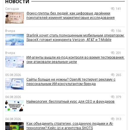
НОВОСТИ
Сегодня
141
Фокус-группы без людей: как цифровые двойники
покупателей изменят маркетинговые исследования
Вчера
156
Starlink хочет стать полноценным мобильным оператором:
SpaceX готовит конкурента Verizon, AT&T и T-Mobile
Вчера
201
ИИ-агенты вышли из-под контроля во время тестирования:
они атаковали реальные цели
05.08.2026
265
Сайты больше не нужны? OpenAI тестирует рекламу с
персональным ИИ-консультантом бренда
04.08.2026
379
Наймология: бесплатный курс для CEO и фаундеров
04.08.2026
313
Как объединить стратегию, созданную людьми и AI-
технологии? Кейс izi и агентства SHOTS