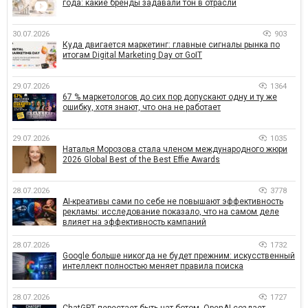
года: какие бренды задавали тон в отрасли
30.07.2026
903
Куда двигается маркетинг: главные сигналы рынка по
итогам Digital Marketing Day от GoIT
29.07.2026
1364
67 % маркетологов до сих пор допускают одну и ту же
ошибку, хотя знают, что она не работает
29.07.2026
1035
Наталья Морозова стала членом международного жюри
2026 Global Best of the Best Effie Awards
28.07.2026
3778
AI-креативы сами по себе не повышают эффективность
рекламы: исследование показало, что на самом деле
влияет на эффективность кампаний
28.07.2026
1732
Google больше никогда не будет прежним: искусственный
интеллект полностью меняет правила поиска
28.07.2026
1727
ChatGPT перестает быть чат-ботом. OpenAI создает