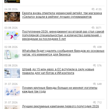
04.08.2026
4135
Европа вновь отметила украинский ритейл: три магазина
«Сильпо» вошли в рейтинг лучших супермаркетов
03.08.2026
3071
Поступление-2026: менеджмент во второй раз стал самой
популярной специальностью, а количество заявлений —
рекордным за последние 5 лет
02.08.2026
438
WhatsApp будет удалять сообщения брендов из основных
чатов: что изменится для бизнеса
02.08.2026
576
Штраф до 15 млн евро: в ЕС вступили в силу новые
правила для чат-ботов и ИИ-контента
31.07.2026
648
Почему крупные бренды больше не меняют логотипы
каждые три года
31.07.2026
712
Лучшие рекламные кампании первого полугодия 2026