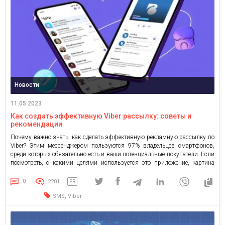
Новости
11.05.2023
Как создать эффективную Viber рассылку: советы и
рекомендации
Почему важно знать, как сделать эффективную рекламную рассылку по
Viber? Этим мессенджером пользуются 97% владельцев смартфонов,
среди которых обязательно есть и ваши потенциальные покупатели. Если
посмотреть, с какими целями используется это приложение, картина
становится еще привлекательнее — здесь не только продуктивно
общаются, но и решают целый ряд ежедневных задач: участвуют в
0
2201
PR
группах для решения бытовых […]
,
SMS
Viber