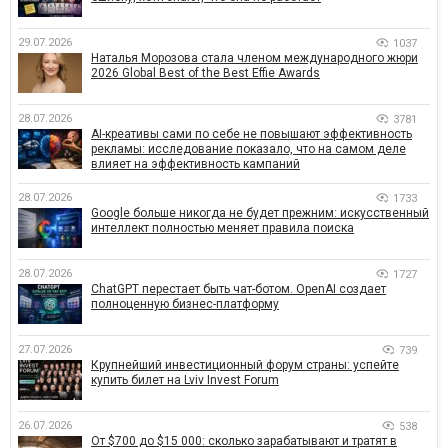
29.07.2026
1037
Наталья Морозова стала членом международного жюри
2026 Global Best of the Best Effie Awards
28.07.2026
3781
AI-креативы сами по себе не повышают эффективность
рекламы: исследование показало, что на самом деле
влияет на эффективность кампаний
28.07.2026
1733
Google больше никогда не будет прежним: искусственный
интеллект полностью меняет правила поиска
28.07.2026
1727
ChatGPT перестает быть чат-ботом. OpenAI создает
полноценную бизнес-платформу
27.07.2026
739
Крупнейший инвестиционный форум страны: успейте
купить билет на Lviv Invest Forum
26.07.2026
538
От $700 до $15 000: сколько зарабатывают и тратят в