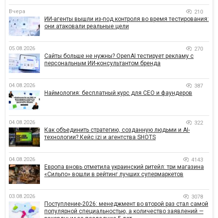
Вчера
210
ИИ-агенты вышли из-под контроля во время тестирования:
они атаковали реальные цели
05.08.2026
270
Сайты больше не нужны? OpenAI тестирует рекламу с
персональным ИИ-консультантом бренда
04.08.2026
387
Наймология: бесплатный курс для CEO и фаундеров
04.08.2026
322
Как объединить стратегию, созданную людьми и AI-
технологии? Кейс izi и агентства SHOTS
04.08.2026
4143
Европа вновь отметила украинский ритейл: три магазина
«Сильпо» вошли в рейтинг лучших супермаркетов
03.08.2026
3078
Поступление-2026: менеджмент во второй раз стал самой
популярной специальностью, а количество заявлений —