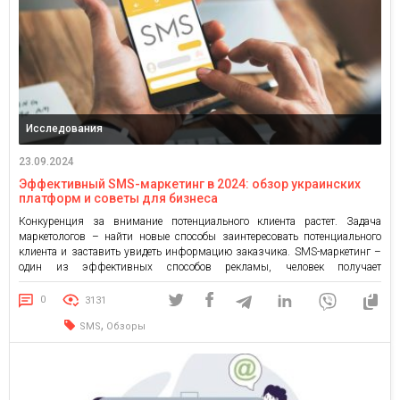
Исследования
23.09.2024
Эффективный SMS-маркетинг в 2024: обзор украинских
платформ и советы для бизнеса
Конкуренция за внимание потенциального клиента растет. Задача
маркетологов – найти новые способы заинтересовать потенциального
клиента и заставить увидеть информацию заказчика. SMS-маркетинг –
один из эффективных способов рекламы, человек получает
информацию прямо на телефон и не может ее не увидеть.
Обсудим сервисы SMS-рассылок, их эффективность и как выбрать
0
3131
лучший вариант. Преимущества SMS-маркетинга Конверсия SMS-
,
SMS
Обзоры
маркетинга зависит от правильности определения […]