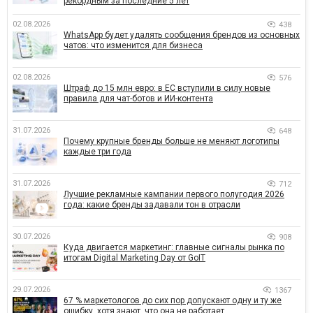
рекордным за последние 5 лет
02.08.2026
438
WhatsApp будет удалять сообщения брендов из основных
чатов: что изменится для бизнеса
02.08.2026
576
Штраф до 15 млн евро: в ЕС вступили в силу новые
правила для чат-ботов и ИИ-контента
31.07.2026
648
Почему крупные бренды больше не меняют логотипы
каждые три года
31.07.2026
712
Лучшие рекламные кампании первого полугодия 2026
года: какие бренды задавали тон в отрасли
30.07.2026
908
Куда двигается маркетинг: главные сигналы рынка по
итогам Digital Marketing Day от GoIT
29.07.2026
1367
67 % маркетологов до сих пор допускают одну и ту же
ошибку, хотя знают, что она не работает