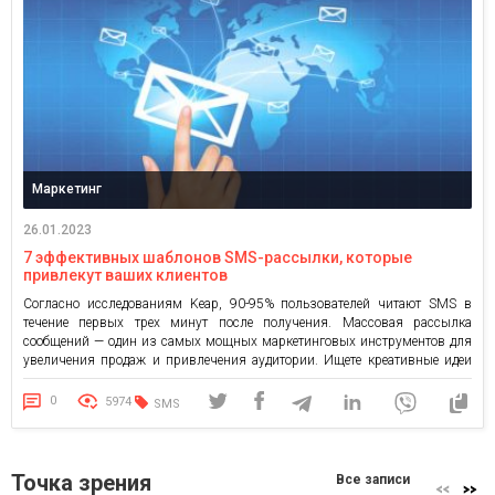
Маркетинг
26.01.2023
7 эффективных шаблонов SMS-рассылки, которые
привлекут ваших клиентов
Согласно исследованиям Keap, 90-95% пользователей читают SMS в
течение первых трех минут после получения. Массовая рассылка
сообщений — один из самых мощных маркетинговых инструментов для
увеличения продаж и привлечения аудитории. Ищете креативные идеи
текстовых сообщений, которые помогут оживить бизнес-кампанию и
сделают бренд более привлекательным? В этой статье мы рассмотрим
0
5974
SMS
семь рабочих шаблонов SMS-рассылок, от которых клиенты […]
Точка зрения
Все записи