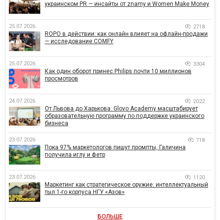
украинском PR — инсайты от znamy и Women Make Money
25.07.2026
2718
ROPO в действии: как онлайн влияет на офлайн-продажи
— исследование COMFY
25.07.2026
3304
Как один оборот принес Philips почти 10 миллионов
просмотров
24.07.2026
2022
От Львова до Харькова: Glovo Academy масштабирует
образовательную программу по поддержке украинского
бизнеса
23.07.2026
718
Пока 97% маркетологов пишут промпты, Галичина
получила иглу и фетр
23.07.2026
1120
Маркетинг как стратегическое оружие: интеллектуальный
тыл 1-го корпуса НГУ «Азов»
БОЛЬШЕ