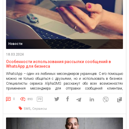
Новости
18.03.2024
Особенности использования рассылки сообщений в
WhatsApp для бизнеса
WhatsApp – один из любимых мессенджеров украинцев. С его помощью
можно не только общаться с друзьями, но и использовать в бизнесе.
Специалисты сервиса AlphaSMS расскажут обо всех возможностях
применения мессенджера для отправки сообщений клиентам,
автоматизации обслуживания. Какие преимущества предоставляет
рассылка в WhatsApp WhatsApp – один из наиболее популярных
0
890
PR
мессенджеров в мире. Ежемесячно его услугами пользуется […]
,
SMS
Сервисы