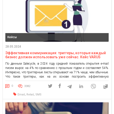
Кейсы
28.05.2024
Эффективная коммуникация: триггеры, которые каждый
бизнес должен использовать уже сейчас. Кейс VARUS
По данным Salecycle, в 2024 году средний показатель открытия e-mail
писем вырос на 4% по сравнению с прошлым годом и составляет 54%.
Интересно, что триггерные листы открывают на 71% чаще, чем обычные.
Что такое триггеры, как на их основе построить эффективную
коммуникацию с клиентом, увеличивая продажи, — рассказывает
руководитель отдела директ-маркетинга VARUS.UA Инна Лазоренко. Что
0
3382
[…]
,
,
Email
Retail
SMS