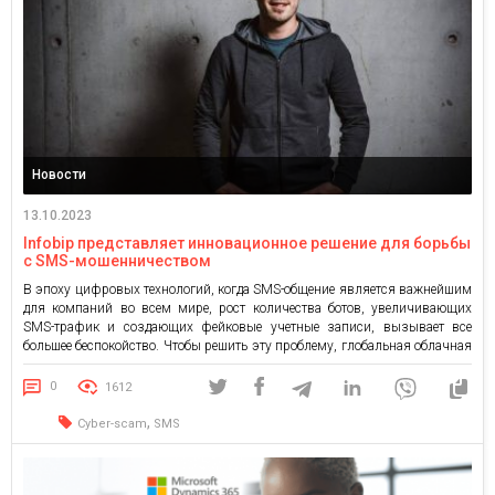
Новости
13.10.2023
Infobip представляет инновационное решение для борьбы
с SMS-мошенничеством
В эпоху цифровых технологий, когда SMS-общение является важнейшим
для компаний во всем мире, рост количества ботов, увеличивающих
SMS-трафик и создающих фейковые учетные записи, вызывает все
большее беспокойство. Чтобы решить эту проблему, глобальная облачная
коммуникационная платформа Infobip разработала решение Signals,
предназначенное для борьбы с проблемами, вызванными SMS-скамом.
0
1612
Signals использует машинное обучение (ML) для автоматического
обнаружения и […]
,
Cyber-scam
SMS