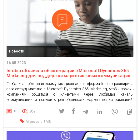
Новости
16.05.2023
Infobip объявила об интеграции с Microsoft Dynamics 365
Marketing для поддержки маркетинговых коммуникаций
Глобальная облачная коммуникационная платформа Infobip расширила
свое сотрудничество с Microsoft Dynamics 365 Marketing, чтобы помочь
компаниям общаться с клиентами через любимые каналы
коммуникации и повысить рентабельность маркетинговых кампаний.
Microsoft интегрировала SMS-каналы Infobip в свою маркетинговую
платформу, позволяющую пользователям Dynamics 365 отправлять и
0
859
получать текстовые сообщения в режиме реального времени.
Пользователи все чаще хотят общаться с […]
,
Microsoft
SMS