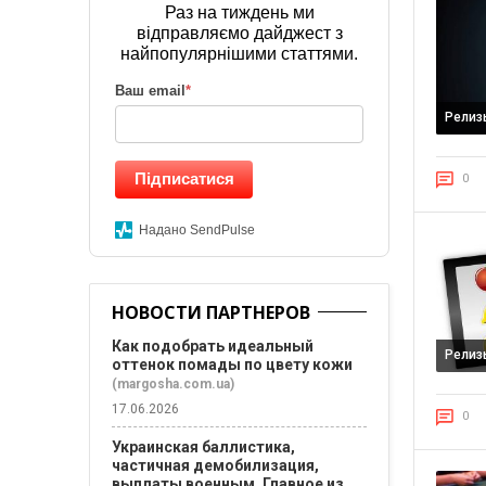
Раз на тиждень ми
відправляємо дайджест з
найпопулярнішими статтями.
Ваш email
*
Релиз
Підписатися
0
Надано SendPulse
НОВОСТИ ПАРТНЕРОВ
Как подобрать идеальный
Релиз
оттенок помады по цвету кожи
(margosha.com.ua)
17.06.2026
0
Украинская баллистика,
частичная демобилизация,
выплаты военным. Главное из