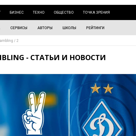
Г
БИЗНЕС
ТЕХНО
ОБЩЕСТВО
ТОЧКА ЗРЕНИЯ
А
СЕРВИСЫ
АВТОРЫ
ШКОЛЫ
РЕЙТИНГИ
ambling
2
BLING - СТАТЬИ И НОВОСТИ