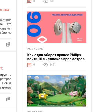
0
738
 какие
ртных
активно
те — это
страны.
й бизнес
вышением
яется не
оимость
25.07.2026
то такое
]
Как один оборот принес Philips
почти 10 миллионов просмотров
0
3421
т:
ирует в
аторов
. Новые
зартные
нлайн-
 денег».
лизации
ты, что
 продукт