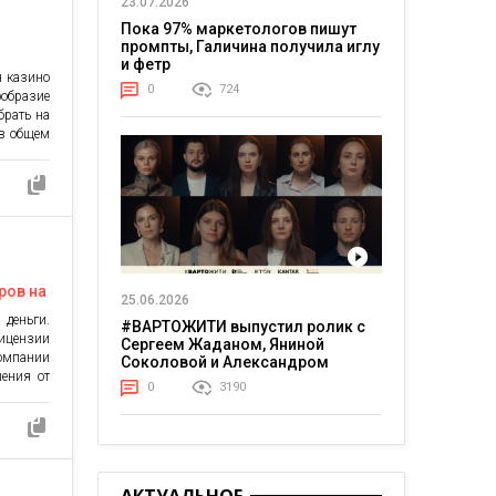
23.07.2026
-казино
роенных
Пока 97% маркетологов пишут
промпты, Галичина получила иглу
и фетр
н казино
0
724
образие
брать на
 в общем
яющими
является
ть игры
бинацию
ий. Эти
ров на
25.06.2026
 деньги.
#ВАРТОЖИТИ выпустил ролик с
лицензии
Сергеем Жаданом, Яниной
компании
Соколовой и Александром
шения от
Тереном о жизни в постоянном
0
3190
 казино,
напряжении
стности
 гривны
е деньги
длагает