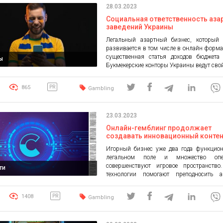
28.03.2023
легализации азартного бизнеса и
изменения за […]
Социальная ответственность аза
заведений Украины
Легальный азартный бизнес, который 
развивается в том числе в онлайн форма
существенная статья доходов бюджета 
ы
Букмекерские конторы Украины ведут сво
правильно и постоянно работают над по
социальной ответственности. Она проявл
865
PR
Gambling
только в том, чтобы оплачивать ст
лицензии, а и в налогах с выигрышей. Ч
социальная ответственность в азартных […
23.03.2023
Онлайн-гемблинг продолжает
создавать инновационный контен
онлайн-казино Космолот
Игорный бизнес уже два года функцион
легальном поле и множество опер
совершенствуют игровое пространство
ти
технологии помогают преподносить а
игры как инновационный вид о
развлечений, а не возможность «легких
1408
PR
Gambling
Гемблинг платформы с начала лега
взяли курс на европейские стандар
помогло создать качественный игровой