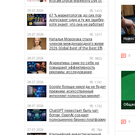
итогам Digital Marketing Day от
GoIT
29.07.2026
1415
67 % маркетологов до сих пор
допускают одну и ту же ошибку,
хотя знают, что она не работает
29.07.2026
1077
Новос
Наталья Морозова стала
членом международного жюри
2026 Global Best of the Best Effie
Awards
0
28.07.2026
3822
AI-креативы сами по себе не
повышают эффективность
рекламы: исследование
показало, что на самом деле
влияет на эффективность
28.07.2026
1741
кампаний
Google больше никогда не будет
прежним: искусственный
интеллект полностью меняет
правила поиска
Обще
28.07.2026
1732
ChatGPT перестает быть чат-
ботом. OpenAI создает
полноценную бизнес-платформу
0
27.07.2026
784
Крупнейший инвестиционный