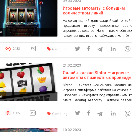
09.03.2023
украинского происхождения. Онлайн
Космолот с помощью правильно пост
Игровые автоматы с большим
механизмов […]
количеством линий
На сегодняшний день каждый сайт онлай
предлагает игроку невероятное разно
игровых автоматов. Но для того чтобы вы
ы
каком из них играть необходимо хотя бы
понимать механику игры. Определ
характеристиками каждого видеослота 
2433
PR
Gambling
барабан и активная линия. Сущнос
общеизвестна: необходимо собрать ком
из нескольких одинаковых изображен
21.02.2023
комбинации и называются активными […]
Онлайн-казино Slotor — игровые
автоматы от известных провайде
любой вкус
Slotor — виртуальное онлайн казино на
Игровая платформа работает на основе 
Кюрасао и находится под управлением 
ы
Malta Gaming Authority. Наличие разре
регулятора является гарантией качества
прозрачности игрового процесса, че
1685
PR
Gambling
вывода призов. На сайте казино на
пользователи могут играть на реальны
или в бесплатном режиме. Ресурс пре
10.02.2023
огромное количество […]