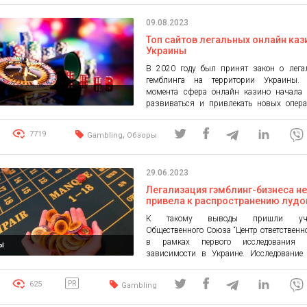
09.08.2023
Топ сайтов легальных онлайн каз
Украины
В 2020 году был принят закон о лега
гемблинга на территории Украины.
момента сфера онлайн казино начала 
развиваться и привлекать новых опера
игроков. Играть онлайн казино в Украин
легально, но это не значит, что вс
,
7719
Gambling
Обзоры
безопасны и имеют лицензию. Рас
рейтинг легальных казино в Украине, г
заработать деньги […]
29.06.2023
Легализация гэмблинг-бизнеса н
привела к распространению луд
К такому выводы пришли уча
Общественного Союза “Центр ответственн
в рамках первого исследования и
ы
зависимости в Украине. Исследование
при поддержке FAVBET, а непосредс
участие в нем приняли Минздрав У
625
PR
Gambling
Министерство социальной политики, И
психиатрии и, конечно, КРАИЛ. П