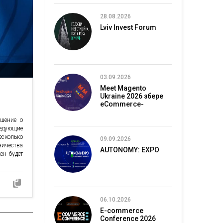
28.08.2026
Lviv Invest Forum
03.09.2026
Meet Magento
Ukraine 2026 збере
eCommerce-
спільноту в Києві
шение о
едующие
есколько
09.09.2026
ничества
AUTONOMY: EXPO
ен будет
06.10.2026
E-commerce
Conference 2026