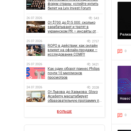
форум страны: успейте купить
билет на Lviv Invest Forum
26.07.2026
543
От $700 до $15 000: сколько
зарабатывают и тратят в
украинском PR — инсайты от
Релиз
znamy и Women Make Money
25.07.2026
2757
ROPO в действии: как онлайн
влияет на офлайн-продажи —
0
исследование COMFY
25.07.2026
3421
Как один оборот принес Philips
почти 10 миллионов
просмотров
24.07.2026
2028
От Львова до Харькова: Glovo
Academy масштабирует
Новос
образовательную программу по
поддержке украинского
бизнеса
БОЛЬШЕ
0