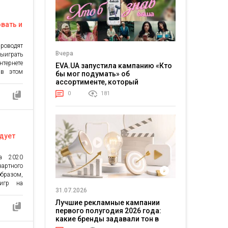
 ведущих
-рынка.
опросили
вать и
проводят
Вчера
ыиграть
нтернете
EVA.UA запустила кампанию «Кто
 в этом
бы мог подумать» об
которые
ассортименте, который
тельные
покупатели не ожидают увидеть
0
181
на платформе
смотрим,
льзовать
едует
та 2020
артного
образом,
 игр на
31.07.2026
еречень
вания к
Лучшие рекламные кампании
тать и
первого полугодия 2026 года:
На сайте
какие бренды задавали тон в
ется о
отрасли