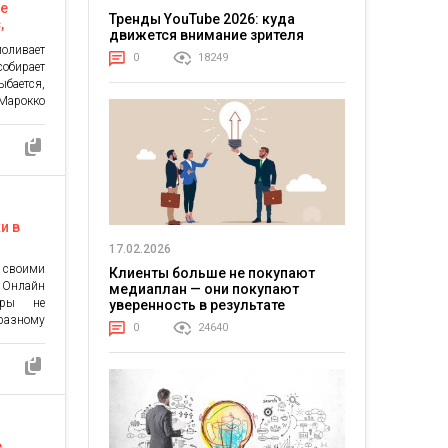
ие
Тренды YouTube 2026: куда
,
движется внимание зрителя
оливает
0
18249
собирает
бается,
 Марокко
там …».
теть, он
наивных.
ей, если
и в
17.02.2026
своими
Клиенты больше не покупают
 Онлайн
медиаплан — они покупают
гры не
уверенность в результате
разному
0
24640
е данной
в разных
йн клубы
игровыми
 крупные
е