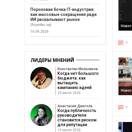
Пороховая бочка IT-индустрии:
как массовые сокращения ради
ИИ раскалывают рынок
(founder.ua)
Новос
16.06.2026
0
ЛИДЕРЫ МНЕНИЙ
Константин Мельников
Когда нет большого
бюджета: как
вытащить
кампанию идеей
Новос
23 июля 2026
Анастасия Джогола
0
Когда публичность
руководителя
становится риском
для репутации
16 июля 2026