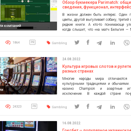
Обзор букмекера Parimatch: общ
сведения, функционал, интерфейс
достоинства и недостатки
В жизни должен быть интерес. Один п
цветы, другой выгуливает собаку, третий 
редкие книги. А кто-то понимающе улы
ти компаний
когда слышит, что «на матч Бельгия —
ставки принимаются по коэффициен
Такой человек не желает без труда разбога
1864
PR
Gambling
умный, его не привлекают сказки для 
Просто смотреть футбол намного интересн
поставить на одну […]
24.08.2022
Культура игровых слотов и рулетк
разных странах
Многие народы мира отличаются 
культурными традициями и обычаями.
казино Champion и азартные и
ти
исключение. В каждой стране по-
относятся к играм в казино. На пример
статьи мы разберем отношение к азарту 
24323
PR
Gambling
странах. Особенности Виртуальные онла
славятся своей популярностью именно 
автоматами. Некоторым нравится делать
16.08.2022
ставки, а кому-то […]
Гоксбет — популярное украинско