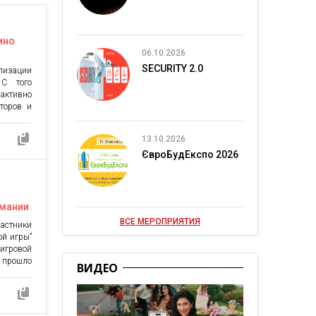
ино
06.10.2026
SECURITY 2.0
лизации
 С того
активно
торов и
е теперь
е сайты
13.10.2026
смотрим
ЄвроБудЕкспо 2026
де можно
е
омании
ВСЕ МЕРОПРИЯТИЯ
стники
ой игры”
гровой
 прошло
ВИДЕО
твенное
краины,
нститут
ровести