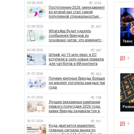
03.08.2026
3165
Поступление-2026: менеджмент
во второй раз стал самой
популярной специальностью, а
количество заявлений —
рекордным за последние 5 лет
02.08.2026
447
WhatsApp будет удалять
сообщения брендов из
основных чатов: что изменится
Техно
для бизнеса
02.08.2026
587
Штраф до 15 млн евро: в ЕС
0
вступили в силу новые правила
для чат-ботов и ИИ-контента
31.07.2026
662
Почему крупные бренды больше
не меняют логотипы каждые три
года
31.07.2026
738
Лучшие рекламные кампании
первого полугодия 2026 года:
Релиз
какие бренды задавали тон в
отрасли
30.07.2026
951
0
Куда двигается маркетинг:
главные сигналы рынка по