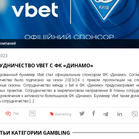
компаний
2023
УДНИЧЕСТВО VBET С ФК «ДИНАМО»
рованный букмекер Vbet стал официальным спонсором ФК «Динамо». Согла
ничестве было подписано на сезон 2023/24 с правом пролонгации на сл
ные сезоны. Сотрудничество между v bet и ФК «Динамо» предусматривает н
ных проектов. Сотрудничество в маркетинговом направлении В планы сотруд
привлечение к активности болельщиков ФК «Динамо». Букмекер Vbet также долж
 сотрудничество […]
756
PR
Gambling
АТЬИ КАТЕГОРИИ GAMBLING