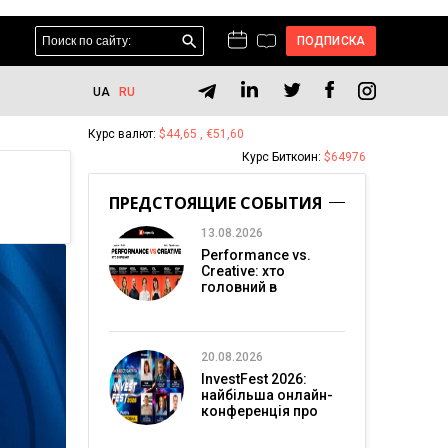
ПОДПИСКА
UA
RU
Курс валют:
$44,65 , €51,60
Курс Биткоин:
$64976
ПРЕДСТОЯЩИЕ СОБЫТИЯ
13.08.2026
Performance vs.
Creative: хто
головний в
перформанс-
маркетингу?
20.08.2026
InvestFest 2026:
найбільша онлайн-
конференція про
інвестиції