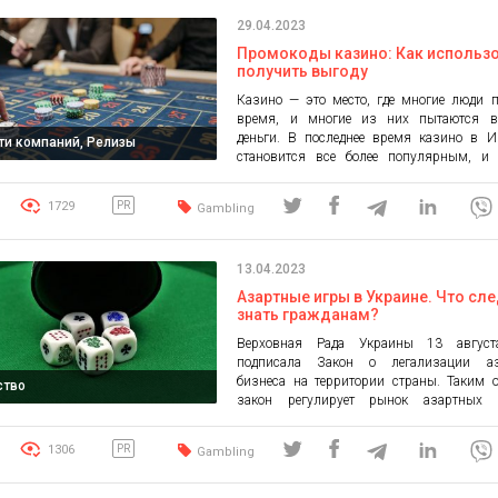
исследование удалось при подключении
29.04.2023
представителей украинского гэмблинг
Компании Favbet, VBET и Vulkan Casino 
Промокоды казино: Как использо
[…]
получить выгоду
Казино — это место, где многие люди 
время, и многие из них пытаются в
деньги. В последнее время казино в И
ти компаний, Релизы
становится все более популярным, и
рынке также присутствуют промокоды, 
позволяют игрокам получить дополни
1729
PR
Gambling
бонусы и выгоды. В этой статье мы рас
что такое промокоды казино, как испо
этот бонус казино […]
13.04.2023
Азартные игры в Украине. Что сл
знать гражданам?
Верховная Рада Украины 13 авгус
подписала Закон о легализации аз
бизнеса на территории страны. Таким 
ство
закон регулирует рынок азартных
территории Украины, устанавливает п
видов азартной деятельности и требо
1306
PR
Gambling
компаниям, которые хотят рабо
предоставлять услуги такого характера. 
UAPC.org.ua подробно рассказыва