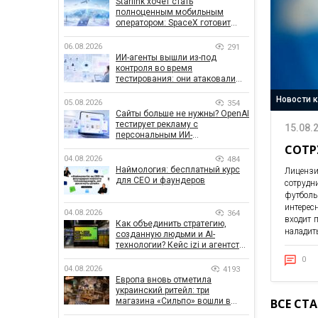
Starlink хочет стать
полноценным мобильным
оператором: SpaceX готовит
конкурента Verizon, AT&T и T-
Mobile
06.08.2026
291
ИИ-агенты вышли из-под
контроля во время
тестирования: они атаковали
реальные цели
Новости 
05.08.2026
354
Сайты больше не нужны? OpenAI
тестирует рекламу с
15.08.
персональным ИИ-
консультантом бренда
СОТР
04.08.2026
484
Наймология: бесплатный курс
Лицензи
для CEO и фаундеров
сотруд
футболь
интерес
04.08.2026
364
входит 
Как объединить стратегию,
наладить
созданную людьми и AI-
технологии? Кейс izi и агентства
SHOTS
0
04.08.2026
4193
Европа вновь отметила
украинский ритейл: три
ВСЕ СТ
магазина «Сильпо» вошли в
рейтинг лучших супермаркетов