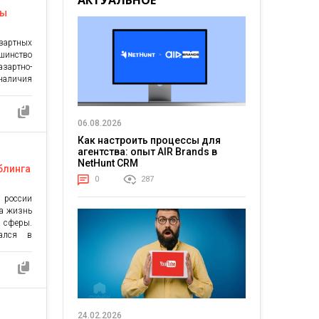
АКТУАЛЬНОЕ
ны
азартных
шинство
артно-
наличия
я в том,
 казино
чества,
06.08.2026
родного
 казино
Как настроить процессы для
агентства: опыт AIR Brands в
и своим
NetHunt CRM
блинга
0
287
 россии
на жизнь
 сферы.
зался в
н был
е обошло
ом, как
изменила
екламу,
24.02.2026