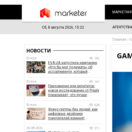
МАРКЕТИН
АГЕНТСТВ
Сб, 8 августа 2026, 15:22
Главная
G
НОВОСТИ
GAM
Вчера
181
EVA.UA запустила кампанию
«Кто бы мог подумать» об
ассортименте, который
покупатели не ожидают увидеть
на платформе
Вчера
161
Приложение или репетитор:
новое исследование от Preply
показывает, что лучше
помогает заговорить на
иностранном языке
Вчера
636
Фокус-группы без людей: как
цифровые двойники
покупателей изменят
маркетинговые исследования
06.08.2026
211