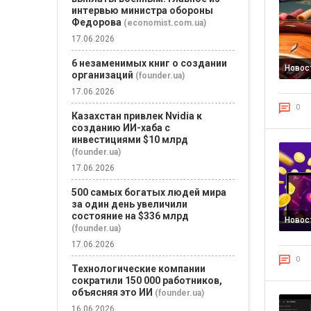
интервью министра обороны
Федорова
(economist.com.ua)
17.06.2026
6 незаменимых книг о создании
Новос
организаций
(founder.ua)
17.06.2026
0
Казахстан привлек Nvidia к
созданию ИИ-хаба с
инвестициями $10 млрд
(founder.ua)
17.06.2026
500 самых богатых людей мира
за один день увеличили
состояние на $336 млрд
Новос
(founder.ua)
17.06.2026
0
Технологические компании
сократили 150 000 работников,
объясняя это ИИ
(founder.ua)
16.06.2026