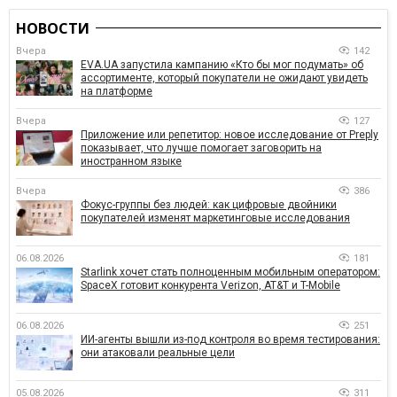
НОВОСТИ
Вчера
142
EVA.UA запустила кампанию «Кто бы мог подумать» об
ассортименте, который покупатели не ожидают увидеть
на платформе
Вчера
127
Приложение или репетитор: новое исследование от Preply
показывает, что лучше помогает заговорить на
иностранном языке
Вчера
386
Фокус-группы без людей: как цифровые двойники
покупателей изменят маркетинговые исследования
06.08.2026
181
Starlink хочет стать полноценным мобильным оператором:
SpaceX готовит конкурента Verizon, AT&T и T-Mobile
06.08.2026
251
ИИ-агенты вышли из-под контроля во время тестирования:
они атаковали реальные цели
05.08.2026
311