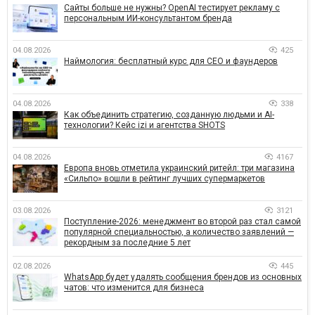
Сайты больше не нужны? OpenAI тестирует рекламу с
персональным ИИ-консультантом бренда
04.08.2026
425
Наймология: бесплатный курс для CEO и фаундеров
04.08.2026
338
Как объединить стратегию, созданную людьми и AI-
технологии? Кейс izi и агентства SHOTS
04.08.2026
4167
Европа вновь отметила украинский ритейл: три магазина
«Сильпо» вошли в рейтинг лучших супермаркетов
03.08.2026
3121
Поступление-2026: менеджмент во второй раз стал самой
популярной специальностью, а количество заявлений —
рекордным за последние 5 лет
02.08.2026
445
WhatsApp будет удалять сообщения брендов из основных
чатов: что изменится для бизнеса