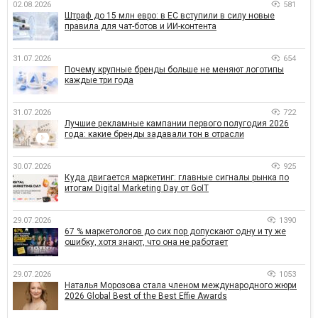
02.08.2026
581
Штраф до 15 млн евро: в ЕС вступили в силу новые
правила для чат-ботов и ИИ-контента
31.07.2026
654
Почему крупные бренды больше не меняют логотипы
каждые три года
31.07.2026
722
Лучшие рекламные кампании первого полугодия 2026
года: какие бренды задавали тон в отрасли
30.07.2026
925
Куда двигается маркетинг: главные сигналы рынка по
итогам Digital Marketing Day от GoIT
29.07.2026
1390
67 % маркетологов до сих пор допускают одну и ту же
ошибку, хотя знают, что она не работает
29.07.2026
1053
Наталья Морозова стала членом международного жюри
2026 Global Best of the Best Effie Awards