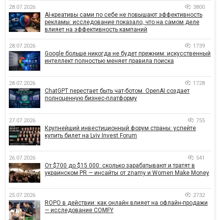
28.07.2026
3800
AI-креативы сами по себе не повышают эффективность
рекламы: исследование показало, что на самом деле
влияет на эффективность кампаний
28.07.2026
1739
Google больше никогда не будет прежним: искусственный
интеллект полностью меняет правила поиска
28.07.2026
1728
ChatGPT перестает быть чат-ботом. OpenAI создает
полноценную бизнес-платформу
27.07.2026
755
Крупнейший инвестиционный форум страны: успейте
купить билет на Lviv Invest Forum
26.07.2026
541
От $700 до $15 000: сколько зарабатывают и тратят в
украинском PR — инсайты от znamy и Women Make Money
25.07.2026
2732
ROPO в действии: как онлайн влияет на офлайн-продажи
— исследование COMFY