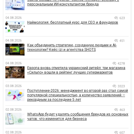
персональным ИИ-консультантом бренда
04.08.2026
623
Наймология: бесплатный курс для CEO и фаундеров
04.08.2026
451
Как объединить стратегию, созданную людьми и AI-
технологии? Кейс izi и агентства SHOTS
04.08.2026
4278
Европа вновь отметила украинский ритейл: три магазина
«Сильпо» вошли в рейтинг лучших супермаркетов
03.08.2026
3323
Поступление-2026: менеджмент во второй раз стал самой
популярной специальностью, а количество заявлений —
рекордным за последние 5 лет
02.08.2026
463
WhatsApp будет удалять сообщения брендов из основных
чатов: что изменится для бизнеса
02.08.2026
607