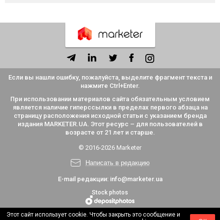
синдром
Крюгера и как
команды
люди б
нашего
он мешает
часами
прояв
времени от
адекватно
спорят о
себ
обычной
оценивать
мелочах и
усталости и
себя
игнорируют
что с этим
главное
делать
Если вы нашли ошибку, пожалуйста, выделите фрагмент текста и
нажмите Ctrl+Enter.
При использовании материалов сайта обязательным условием
является наличие гиперссылки в пределах первого абзаца на
страницу расположения исходной статьи с указанием бренда
издания MARKETER.UA. Этот ресурс – для пользователей в
возрасте от 21 лет и старше.
© 2016-2026 Marketer
Написать в редакцию
E-mail редакции:
info@marketer.ua
Stock photos
Этот сайт использует cookie. Чтобы закрыть это сообщение и
SEО-партнер
Разработка