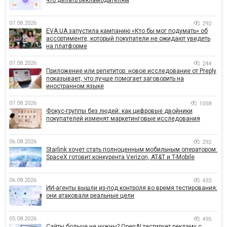
что делать рекламодателям
07.08.2026
292
EVA.UA запустила кампанию «Кто бы мог подумать» об
ассортименте, который покупатели не ожидают увидеть
на платформе
07.08.2026
244
Приложение или репетитор: новое исследование от Preply
показывает, что лучше помогает заговорить на
иностранном языке
07.08.2026
1058
Фокус-группы без людей: как цифровые двойники
покупателей изменят маркетинговые исследования
06.08.2026
292
Starlink хочет стать полноценным мобильным оператором:
SpaceX готовит конкурента Verizon, AT&T и T-Mobile
06.08.2026
433
ИИ-агенты вышли из-под контроля во время тестирования:
они атаковали реальные цели
05.08.2026
495
Сайты больше не нужны? OpenAI тестирует рекламу с