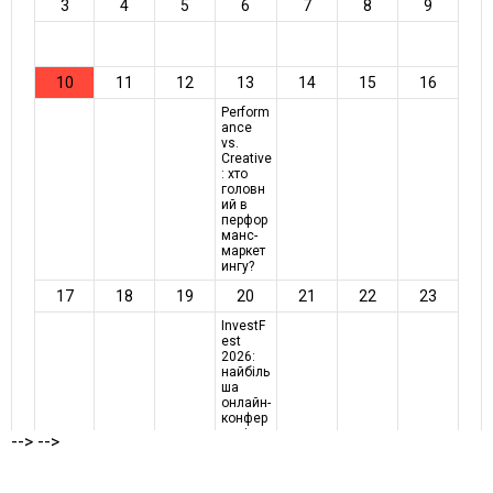
-->
-->