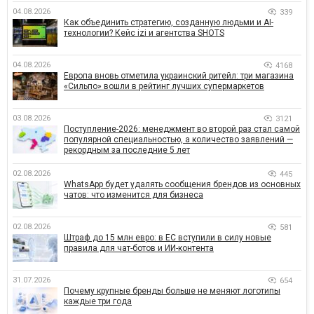
04.08.2026
339
Как объединить стратегию, созданную людьми и AI-
технологии? Кейс izi и агентства SHOTS
04.08.2026
4168
Европа вновь отметила украинский ритейл: три магазина
«Сильпо» вошли в рейтинг лучших супермаркетов
03.08.2026
3121
Поступление-2026: менеджмент во второй раз стал самой
популярной специальностью, а количество заявлений —
рекордным за последние 5 лет
02.08.2026
445
WhatsApp будет удалять сообщения брендов из основных
чатов: что изменится для бизнеса
02.08.2026
581
Штраф до 15 млн евро: в ЕС вступили в силу новые
правила для чат-ботов и ИИ-контента
31.07.2026
654
Почему крупные бренды больше не меняют логотипы
каждые три года