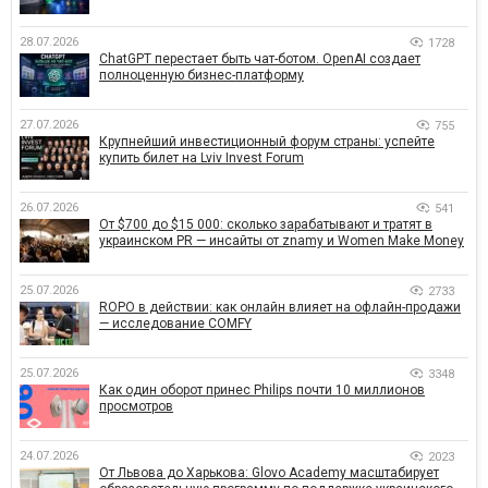
28.07.2026
1728
ChatGPT перестает быть чат-ботом. OpenAI создает
полноценную бизнес-платформу
27.07.2026
755
Крупнейший инвестиционный форум страны: успейте
купить билет на Lviv Invest Forum
26.07.2026
541
От $700 до $15 000: сколько зарабатывают и тратят в
украинском PR — инсайты от znamy и Women Make Money
25.07.2026
2733
ROPO в действии: как онлайн влияет на офлайн-продажи
— исследование COMFY
25.07.2026
3348
Как один оборот принес Philips почти 10 миллионов
просмотров
24.07.2026
2023
От Львова до Харькова: Glovo Academy масштабирует