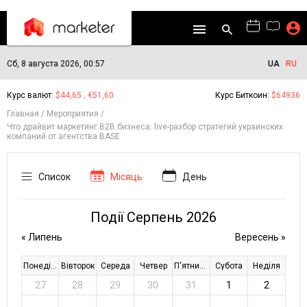
Сб, 8 августа 2026, 00:57
UA
RU
Курс валют:
$44,65 , €51,60
Курс Биткоин:
$64936
Главная
Мероприятия
Что драйвит маркетинг В2В бизнеса: live-разбор стратегий украинских
компаний от агентства BASE