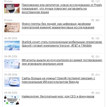
Вчера
127
Приложение или репетитор: новое исследование от Preply
показывает, что лучше помогает заговорить на
иностранном языке
Вчера
387
Фокус-группы без людей: как цифровые двойники
покупателей изменят маркетинговые исследования
06.08.2026
181
Starlink хочет стать полноценным мобильным оператором:
SpaceX готовит конкурента Verizon, AT&T и T-Mobile
06.08.2026
251
ИИ-агенты вышли из-под контроля во время тестирования:
они атаковали реальные цели
05.08.2026
312
Сайты больше не нужны? OpenAI тестирует рекламу с
персональным ИИ-консультантом бренда
04.08.2026
425
Наймология: бесплатный курс для CEO и фаундеров