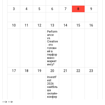
-->
-->