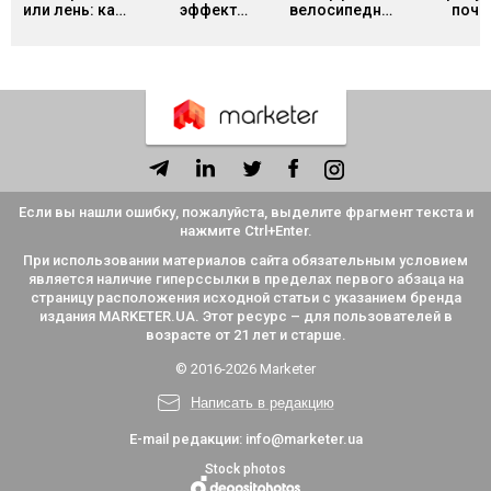
или лень: как
эффект
велосипедного
поче
отличить
Даннинга-
сарая: почему
творче
синдром
Крюгера и как
команды
люди б
нашего
он мешает
часами
прояв
времени от
адекватно
спорят о
себ
обычной
оценивать
мелочах и
усталости и
себя
игнорируют
что с этим
главное
делать
Если вы нашли ошибку, пожалуйста, выделите фрагмент текста и
нажмите Ctrl+Enter.
При использовании материалов сайта обязательным условием
является наличие гиперссылки в пределах первого абзаца на
страницу расположения исходной статьи с указанием бренда
издания MARKETER.UA. Этот ресурс – для пользователей в
возрасте от 21 лет и старше.
© 2016-2026 Marketer
Написать в редакцию
E-mail редакции:
info@marketer.ua
Stock photos