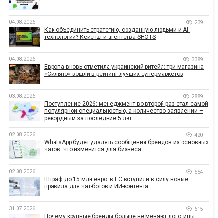
04.08.2026
239
Как объединить стратегию, созданную людьми и AI-
технологии? Кейс izi и агентства SHOTS
04.08.2026
3389
Европа вновь отметила украинский ритейл: три магазина
«Сильпо» вошли в рейтинг лучших супермаркетов
03.08.2026
2889
Поступление-2026: менеджмент во второй раз стал самой
популярной специальностью, а количество заявлений —
рекордным за последние 5 лет
02.08.2026
420
WhatsApp будет удалять сообщения брендов из основных
чатов: что изменится для бизнеса
02.08.2026
554
Штраф до 15 млн евро: в ЕС вступили в силу новые
правила для чат-ботов и ИИ-контента
31.07.2026
615
Почему крупные бренды больше не меняют логотипы