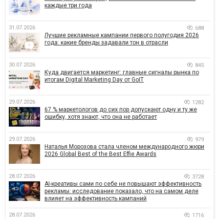
каждые три года
31.07.2026
688
Лучшие рекламные кампании первого полугодия 2026
года: какие бренды задавали тон в отрасли
30.07.2026
845
Куда двигается маркетинг: главные сигналы рынка по
итогам Digital Marketing Day от GoIT
29.07.2026
1282
67 % маркетологов до сих пор допускают одну и ту же
ошибку, хотя знают, что она не работает
29.07.2026
979
Наталья Морозова стала членом международного жюри
2026 Global Best of the Best Effie Awards
28.07.2026
3728
AI-креативы сами по себе не повышают эффективность
рекламы: исследование показало, что на самом деле
влияет на эффективность кампаний
28.07.2026
1716