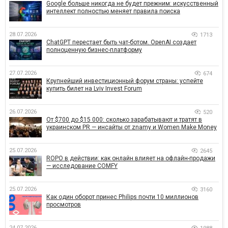
Google больше никогда не будет прежним: искусственный
интеллект полностью меняет правила поиска
28.07.2026
1713
ChatGPT перестает быть чат-ботом. OpenAI создает
полноценную бизнес-платформу
27.07.2026
674
Крупнейший инвестиционный форум страны: успейте
купить билет на Lviv Invest Forum
26.07.2026
520
От $700 до $15 000: сколько зарабатывают и тратят в
украинском PR — инсайты от znamy и Women Make Money
25.07.2026
2645
ROPO в действии: как онлайн влияет на офлайн-продажи
— исследование COMFY
25.07.2026
3160
Как один оборот принес Philips почти 10 миллионов
просмотров
24.07.2026