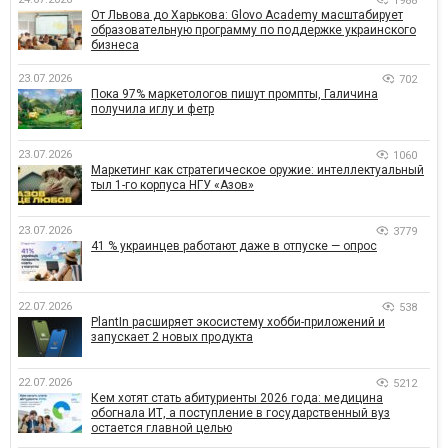
1988
От Львова до Харькова: Glovo Academy масштабирует
образовательную программу по поддержке украинского
бизнеса
23.07.2026
702
Пока 97% маркетологов пишут промпты, Галичина
получила иглу и фетр
23.07.2026
1060
Маркетинг как стратегическое оружие: интеллектуальный
тыл 1-го корпуса НГУ «Азов»
23.07.2026
3779
41 % украинцев работают даже в отпуске — опрос
22.07.2026
538
PlantIn расширяет экосистему хобби-приложений и
запускает 2 новых продукта
22.07.2026
5212
Кем хотят стать абитуриенты 2026 года: медицина
обогнала ИТ, а поступление в государственный вуз
остается главной целью