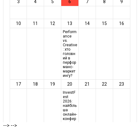
-->
-->