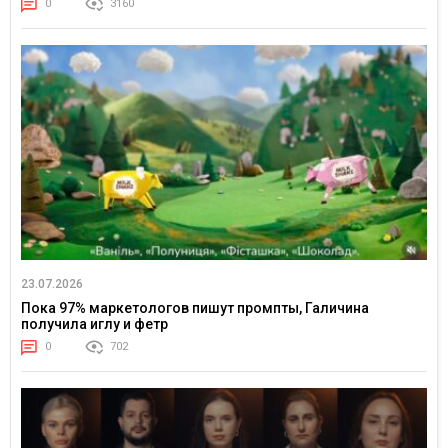
0
3160
23.07.2026
Пока 97% маркетологов пишут промпты, Галичина
получила иглу и фетр
0
702