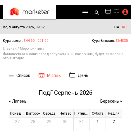
Вс, 9 августа 2026, 09:52
UA
RU
Курс валют:
$44,65 , €51,60
Курс Биткоин:
$64835
Главная
Мероприятия
Финансовый анализ перед запуском SEO: как понять, будет ли вообще
это выгодно