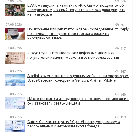
07.08.2026
234
EVA.UA запустила кампанию «Кто бы мог подумать» об
ассортименте, который покупатели не ожидают увидеть
на платформе
07.08.2026
201
Приложение или репетитор: новое исследование от Preply
показывает, что лучше помогает заговорить на
иностранном языке
07.08.2026
917
Фокус-группы без людей: как цифровые двойники
покупателей изменят маркетинговые исследования
06.08.2026
247
Starlink хочет стать полноценным мобильным оператором:
SpaceX готовит конкурента Verizon, AT&T и T-Mobile
06.08.2026
346
ИИ-агенты вышли из-под контроля во время тестирования:
они атаковали реальные цели
05.08.2026
413
Сайты больше не нужны? OpenAI тестирует рекламу с
персональным ИИ-консультантом бренда