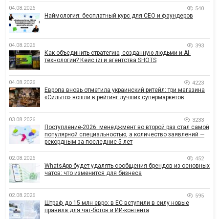
04.08.2026
540
Наймология: бесплатный курс для CEO и фаундеров
04.08.2026
393
Как объединить стратегию, созданную людьми и AI-
технологии? Кейс izi и агентства SHOTS
04.08.2026
4223
Европа вновь отметила украинский ритейл: три магазина
«Сильпо» вошли в рейтинг лучших супермаркетов
03.08.2026
3233
Поступление-2026: менеджмент во второй раз стал самой
популярной специальностью, а количество заявлений —
рекордным за последние 5 лет
02.08.2026
452
WhatsApp будет удалять сообщения брендов из основных
чатов: что изменится для бизнеса
02.08.2026
595
Штраф до 15 млн евро: в ЕС вступили в силу новые
правила для чат-ботов и ИИ-контента