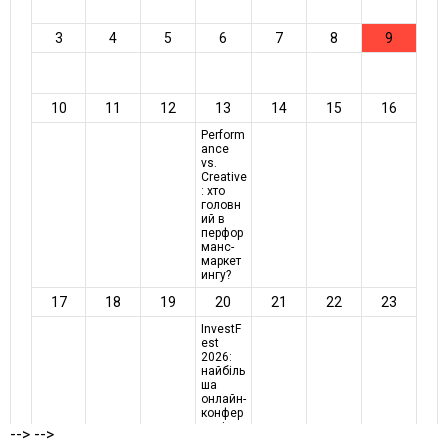
-->
-->