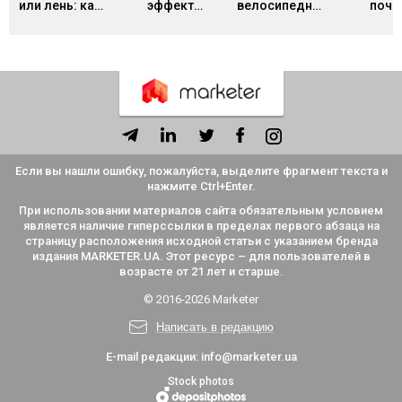
или лень: как
эффект
велосипедного
поче
отличить
Даннинга-
сарая: почему
творче
синдром
Крюгера и как
команды
люди б
нашего
он мешает
часами
прояв
времени от
адекватно
спорят о
себ
обычной
оценивать
мелочах и
усталости и
себя
игнорируют
что с этим
главное
делать
Если вы нашли ошибку, пожалуйста, выделите фрагмент текста и
нажмите Ctrl+Enter.
При использовании материалов сайта обязательным условием
является наличие гиперссылки в пределах первого абзаца на
страницу расположения исходной статьи с указанием бренда
издания MARKETER.UA. Этот ресурс – для пользователей в
возрасте от 21 лет и старше.
© 2016-2026 Marketer
Написать в редакцию
E-mail редакции:
info@marketer.ua
Stock photos