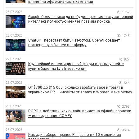
влияет на эффективность кампаний
28.07.2026
1752
Google больше никогда не будет прежним: искусственный
интеллект полностью меняет правила поиска
28.07.2026
1745
ChatGPT перестает быть чат-ботом. OpenAI создает
полноценную бизнес-платформу
27.07.2026
827
Крупнейший инвестиционный форум страны: успейте
купить билет на Lviv Invest Forum
26.07.2026
548
От $700 до $15 000: сколько зарабатывают и тратят в
украинском PR — инсайты от znamy и Women Make Money
25.07.2026
2798
ROPO в действии: как онлайн влияет на офлайн-продажи
— исследование COMFY
25.07.2026
3514
Как один оборот принес Philips почти 10 миллионов