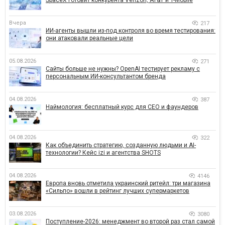
SpaceX готовит конкурента Verizon, AT&T и T-Mobile
Вчера
217
ИИ-агенты вышли из-под контроля во время тестирования:
они атаковали реальные цели
05.08.2026
271
Сайты больше не нужны? OpenAI тестирует рекламу с
персональным ИИ-консультантом бренда
04.08.2026
387
Наймология: бесплатный курс для CEO и фаундеров
04.08.2026
322
Как объединить стратегию, созданную людьми и AI-
технологии? Кейс izi и агентства SHOTS
04.08.2026
4146
Европа вновь отметила украинский ритейл: три магазина
«Сильпо» вошли в рейтинг лучших супермаркетов
03.08.2026
3080
Поступление-2026: менеджмент во второй раз стал самой