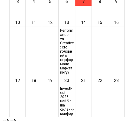
-->
-->