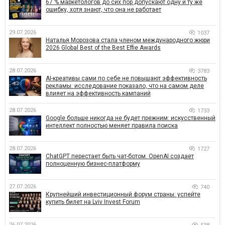
67 % маркетологов до сих пор допускают одну и ту же
ошибку, хотя знают, что она не работает
29.07.2026
1037
Наталья Морозова стала членом международного жюри
2026 Global Best of the Best Effie Awards
28.07.2026
3783
AI-креативы сами по себе не повышают эффективность
рекламы: исследование показало, что на самом деле
влияет на эффективность кампаний
28.07.2026
1733
Google больше никогда не будет прежним: искусственный
интеллект полностью меняет правила поиска
28.07.2026
1727
ChatGPT перестает быть чат-ботом. OpenAI создает
полноценную бизнес-платформу
27.07.2026
740
Крупнейший инвестиционный форум страны: успейте
купить билет на Lviv Invest Forum
26.07.2026