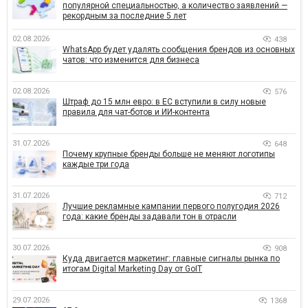
популярной специальностью, а количество заявлений —
рекордным за последние 5 лет
02.08.2026
438
WhatsApp будет удалять сообщения брендов из основных
чатов: что изменится для бизнеса
02.08.2026
576
Штраф до 15 млн евро: в ЕС вступили в силу новые
правила для чат-ботов и ИИ-контента
31.07.2026
648
Почему крупные бренды больше не меняют логотипы
каждые три года
31.07.2026
712
Лучшие рекламные кампании первого полугодия 2026
года: какие бренды задавали тон в отрасли
30.07.2026
908
Куда двигается маркетинг: главные сигналы рынка по
итогам Digital Marketing Day от GoIT
29.07.2026
1368