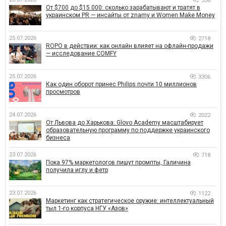
538
От $700 до $15 000: сколько зарабатывают и тратят в
украинском PR — инсайты от znamy и Women Make Money
25.07.2026
2718
ROPO в действии: как онлайн влияет на офлайн-продажи
— исследование COMFY
25.07.2026
3306
Как один оборот принес Philips почти 10 миллионов
просмотров
24.07.2026
2022
От Львова до Харькова: Glovo Academy масштабирует
образовательную программу по поддержке украинского
бизнеса
23.07.2026
718
Пока 97% маркетологов пишут промпты, Галичина
получила иглу и фетр
23.07.2026
1122
Маркетинг как стратегическое оружие: интеллектуальный
тыл 1-го корпуса НГУ «Азов»