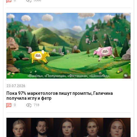
0
3306
23.07.2026
Пока 97% маркетологов пишут промпты, Галичина
получила иглу и фетр
0
718