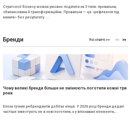
Стратсесії бізнесу можна умовно поділити на 3 типи: провальна,
збалансована й трансформаційна. Провальна — це «рефлексія під
канапе» без результату....
Бренди
Усі статті >>
Чому великі бренди більше не змінюють логотипи кожні три
роки
Епоха гучних ребрендингів добігає кінця. У 2026 році бренди дедалі
частіше інвестують не в нові логотипи, а у впізнавані елементи,...