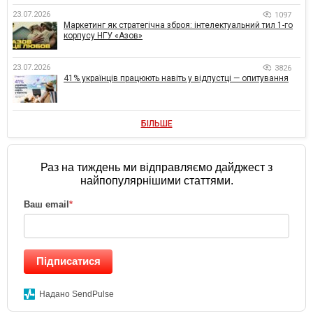
23.07.2026
1097
Маркетинг як стратегічна зброя: інтелектуальний тил 1-го
корпусу НГУ «Азов»
23.07.2026
3826
41% українців працюють навіть у відпустці — опитування
БІЛЬШЕ
Раз на тиждень ми відправляємо дайджест з
найпопулярнішими статтями.
Ваш email
*
Підписатися
Надано SendPulse