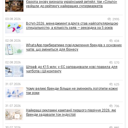
Європа знову визнала український ритейл: три «Сільпо»
увійшли до рейтингу найкращих супермаркетів
03.08.2026
2995
Вступ-2026: менеджмент вдруге став найпопулярнішою
спеціальністю, а кількість заяв — рекордна за 5 років
02.08.2026
434
WhatsApp прибиратиме повідомлення брендів з основних
чатів: що зміниться для бізнесу
02.08.2026
570
Штраф до €15 млн: у ЄС запрацювали нові правила для
чатботів і ШІ-контенту
31.07.2026
625
Чому великі бренди більше не змінюють логотипи кожні
три роки
31.07.2026
706
Найкращі рекламні кампанії першого півріччя 2026: які
бренди задавали тон індустрії
30.07.2026
885