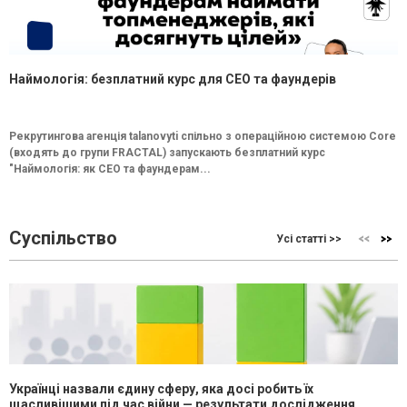
Наймологія: безплатний курс для CEO та фаундерів
Рекрутингова агенція talanovyti спільно з операційною системою Core
(входять до групи FRACTAL) запускають безплатний курс
"Наймологія: як СEO та фаундерам...
Суспільство
Усі статті >>
Українці назвали єдину сферу, яка досі робить їх
щасливішими під час війни — результати дослідження