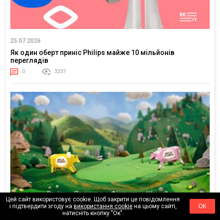
25.07.2026
Як один оберт приніс Philips майже 10 мільйонів
переглядів
0
3237
Цей сайт використовує cookie. Щоб закрити це повідомлення
і підтвердити згоду на
використання cookie
на цьому сайті,
ОК
23.07.2026
натисніть кнопку "Ок".