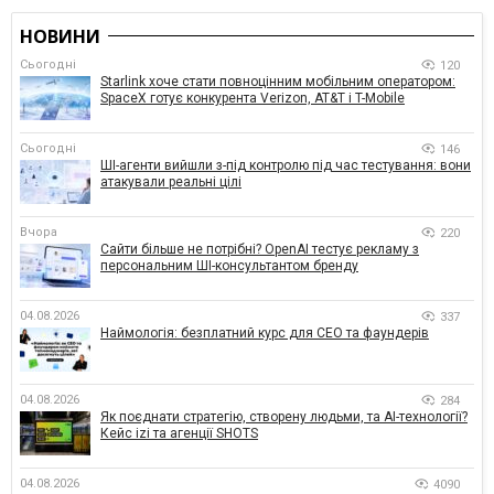
НОВИНИ
Сьогодні
120
Starlink хоче стати повноцінним мобільним оператором:
SpaceX готує конкурента Verizon, AT&T і T-Mobile
Сьогодні
146
ШІ-агенти вийшли з-під контролю під час тестування: вони
атакували реальні цілі
Вчора
220
Сайти більше не потрібні? OpenAI тестує рекламу з
персональним ШІ-консультантом бренду
04.08.2026
337
Наймологія: безплатний курс для CEO та фаундерів
04.08.2026
284
Як поєднати стратегію, створену людьми, та AI-технології?
Кейс izi та агенції SHOTS
04.08.2026
4090