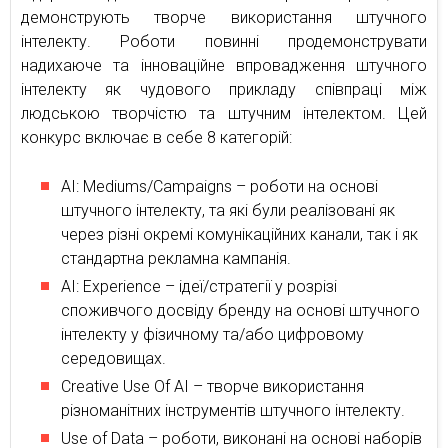
демонструють творче використання штучного
інтелекту. Роботи повинні продемонструвати
надихаюче та інноваційне впровадження штучного
інтелекту як чудового прикладу співпраці між
людською творчістю та штучним інтелектом. Цей
конкурс включає в себе 8 категорій:
AI: Mediums/Campaigns – роботи на основі
штучного інтелекту, та які були реалізовані як
через різні окремі комунікаційних канали, так і як
стандартна рекламна кампанія.
AI: Experience – ідеї/стратегії у розрізі
споживчого досвіду бренду на основі штучного
інтелекту у фізичному та/або цифровому
середовищах.
Creative Use Of AI – творче використання
різноманітних інструментів штучного інтелекту.
Use of Data – роботи, виконані на основі наборів