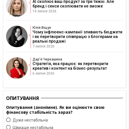
AI скопіює ваш продукт за три тижні. Але
бренд і сенси скопіювати не зможе
16 липня 2026
Юлія Віщук
Чому інфлюенс-кампанії зливають бюджети
і як перетворити співпрацю з блогерами на
реальні продажі
7 липня 2026
Дарʼя Черкашина
Стратегія, яка працює: як перетворити
креатив і контент на бізнес-результат
6 липня 2026
ОПИТУВАННЯ
Опитування (анонімне). Як ви оцінюєте свою
фінансову стабільність зараз?
Дуже нестабільна
Швидше нестабільна