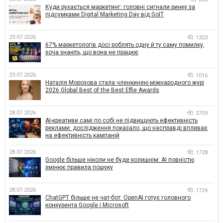
Куди рухається маркетинг: головні сигнали ринку за
підсумками Digital Marketing Day від GoIT
29.07.2026
1323
67% маркетологів досі роблять одну й ту саму помилку,
хоча знають, що вона не працює
29.07.2026
1016
Наталія Морозова стала членкинею міжнародного журі
2026 Global Best of the Best Effie Awards
28.07.2026
3759
AI-креативи самі по собі не підвищують ефективність
реклами: дослідження показало, що насправді впливає
на ефективність кампаній
28.07.2026
1728
Google більше ніколи не буде колишнім: AI повністю
змінює правила пошуку
28.07.2026
1724
ChatGPT більше не чат-бот: OpenAI готує головного
конкурента Google і Microsoft