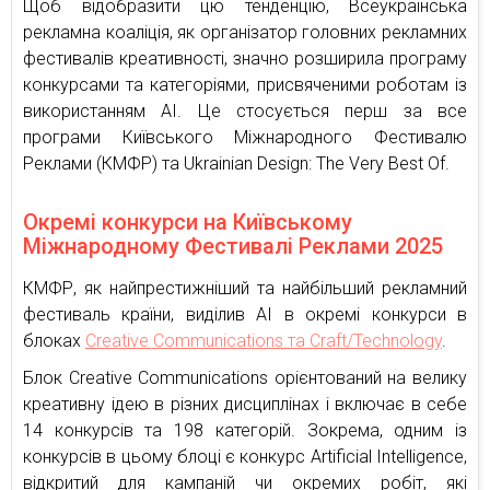
Щоб відобразити цю тенденцію, Всеукраїнська
рекламна коаліція, як організатор головних рекламних
фестивалів креативності, значно розширила програму
конкурсами та категоріями, присвяченими роботам із
використанням AI. Це стосується перш за все
програми Київського Міжнародного Фестивалю
Реклами (КМФР) та Ukrainian Design: The Very Best Of.
Окремі конкурси на Київському
Міжнародному Фестивалі Реклами 2025
КМФР, як найпрестижніший та найбільший рекламний
фестиваль країни, виділив AI в окремі конкурси в
блоках
Creative Communications та Craft/Technology
.
Блок Creative Communications орієнтований на велику
креативну ідею в різних дисциплінах і включає в себе
14 конкурсів та 198 категорій. Зокрема, одним із
конкурсів в цьому блоці є конкурс Artificial Intelligence,
відкритий для кампаній чи окремих робіт, які