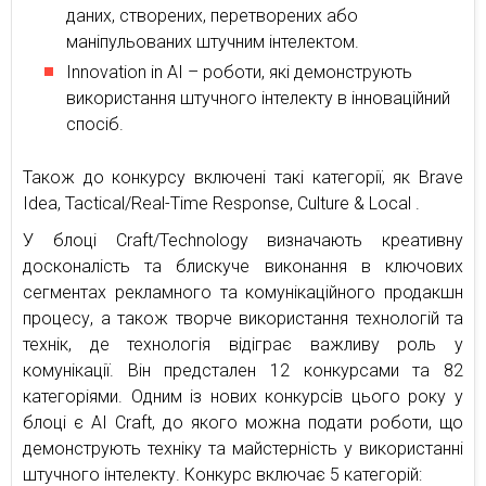
даних, створених, перетворених або
маніпульованих штучним інтелектом.
Innovation in AI – роботи, які демонструють
використання штучного інтелекту в інноваційний
спосіб.
Також до конкурсу включені такі категорії, як Brave
Idea, Tactical/Real-Time Response, Culture & Local .
У блоці Craft/Technology визначають креативну
досконалість та блискуче виконання в ключових
сегментах рекламного та комунікаційного продакшн
процесу, а також творче використання технологій та
технік, де технологія відіграє важливу роль у
комунікації. Він предстален 12 конкурсами та 82
категоріями. Одним із нових конкурсів цього року у
блоці є AI Craft, до якого можна подати роботи, що
демонструють техніку та майстерність у використанні
штучного інтелекту. Конкурс включає 5 категорій: