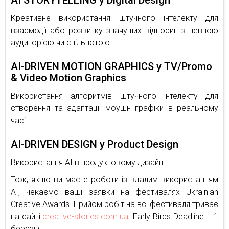
AI STORYTELLING у Digital Design
Креативне використання штучного інтелекту для
взаємодії або розвитку значущих відносин з певною
аудиторією чи спільнотою.
AI-DRIVEN MOTION GRAPHICS у TV/Promo
& Video Motion Graphics
Використання алгоритмів штучного інтелекту для
створення та адаптації моушн графіки в реальному
часі.
AI-DRIVEN DESIGN у Product Design
Використання AI в продуктовому дизайні.
Тож, якщо ви маєте роботи із вдалим використанням
АІ, чекаємо ваші заявки на фестивалях Ukrainian
Creative Awards. Прийом робіт на всі фестиваля триває
на сайті
creative-stories.com.ua
. Early Birds Deadline – 1
березня.