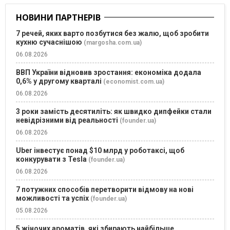
НОВИНИ ПАРТНЕРІВ
7 речей, яких варто позбутися без жалю, щоб зробити
кухню сучаснішою
(margosha.com.ua)
06.08.2026
ВВП України відновив зростання: економіка додала
0,6% у другому кварталі
(economist.com.ua)
06.08.2026
3 роки замість десятиліть: як швидко дипфейки стали
невідрізними від реальності
(founder.ua)
06.08.2026
Uber інвестує понад $10 млрд у роботаксі, щоб
конкурувати з Tesla
(founder.ua)
06.08.2026
7 потужних способів перетворити відмову на нові
можливості та успіх
(founder.ua)
05.08.2026
5 жіночих ароматів, які збирають найбільше