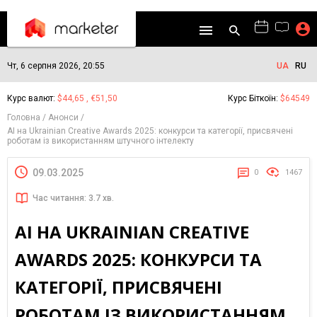
Чт, 6 серпня 2026, 20:55
UA
RU
Курс валют:
$44,65 , €51,50
Курс Біткоїн:
$64549
Головна
Анонси
АІ на Ukrainian Creative Awards 2025: конкурси та категорії, присвячені
роботам із використанням штучного інтелекту
09.03.2025
0
1467
Час читання: 3.7 хв.
АІ НА UKRAINIAN CREATIVE
AWARDS 2025: КОНКУРСИ ТА
КАТЕГОРІЇ, ПРИСВЯЧЕНІ
РОБОТАМ ІЗ ВИКОРИСТАННЯМ