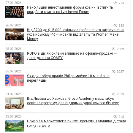
27.07.2026
713
Найбільший інвестиційний форум країни: встигніть
придбати квиток на Lviv Invest Forum
26.07.2026
533
Від $700 до $15 000: скільки заробляють та витрачають в
українському PR — інсайти від znamy та Women Make
Money
25.07.2026
2689
ROPO в дії: як онлайн впливає на офлайн-продажі —
дослідження COMFY
25.07.2026
3237
Як один оберт приніс Philips майже 10 мільйонів
переглядів
24.07.2026
2013
Від Львова до Харкова: Glovo Academy масштабує
освітню програму для підтримки українського бізнесу
23.07.2026
713
Поки 97% маркетологів пишуть промпти, Галичина дістала
голку та фетр