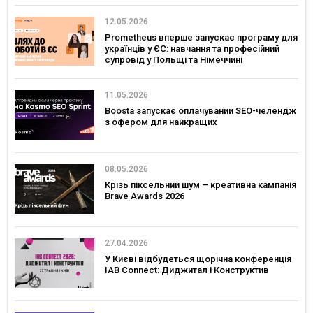
12.05.2026
Prometheus вперше запускає програму для
українців у ЄС: навчання та професійний
супровід у Польщі та Німеччині
11.05.2026
Boosta запускає оплачуваний SEO-челендж
з офером для найкращих
08.05.2026
Крізь піксельний шум – креативна кампанія
Brave Awards 2026
27.04.2026
У Києві відбудеться щорічна конференція
IAB Connect: Диджитал і Конструктив