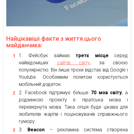
Найцікавіші факти з життя цього
майданчика:
Фейсбук займає
третє місце
серед
найвідоміших
сайтів світу
, за своєю
популярністю. Він лише трохи відстає від Google і
Youtube. Особливим попитом користується
мобільний додаток.
Facebook підтримує більше
70 мов світу
, а
родзинкою проекту є: піратська мова і
перевернута мова. Така опція буде цікава для
любителів жартів і поціновувачів справжнього
гумору.
Beacon
– рекламна система створена