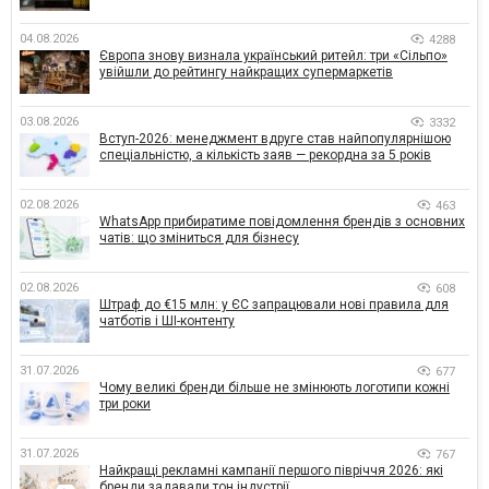
04.08.2026
4288
Європа знову визнала український ритейл: три «Сільпо»
увійшли до рейтингу найкращих супермаркетів
03.08.2026
3332
Вступ-2026: менеджмент вдруге став найпопулярнішою
спеціальністю, а кількість заяв — рекордна за 5 років
02.08.2026
463
WhatsApp прибиратиме повідомлення брендів з основних
чатів: що зміниться для бізнесу
02.08.2026
608
Штраф до €15 млн: у ЄС запрацювали нові правила для
чатботів і ШІ-контенту
31.07.2026
677
Чому великі бренди більше не змінюють логотипи кожні
три роки
31.07.2026
767
Найкращі рекламні кампанії першого півріччя 2026: які
бренди задавали тон індустрії