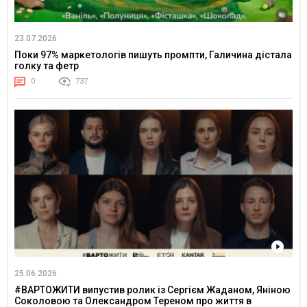
23.07.2026
Поки 97% маркетологів пишуть промпти, Галичина дістала
голку та фетр
0
737
25.06.2026
#ВАРТОЖИТИ випустив ролик із Сергієм Жаданом, Яніною
Соколовою та Олександром Тереном про життя в