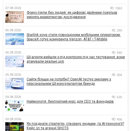
07.08.2026
1063
Фокус-групи без людей: як цифрові двійники покупців
змінять маркетингові дослідження
06.08.2026
295
Starlink хоче стати повноцінним мобільним оператором:
SpaceX готує конкурента Verizon, AT&T і T-Mobile
06.08.2026
440
ШІ-агенти вийшли з-під контролю під час тестування: вони
атакували реальні цілі
05.08.2026
504
Сайти більше не потрібні? OpenAI тестує рекламу з
персональним ШІ-консультантом бренду
04.08.2026
635
Наймологія: безплатний курс для CEO та фаундерів
04.08.2026
456
Як поєднати стратегію, створену людьми, та AI-технології?
Кейс izi та агенції SHOTS