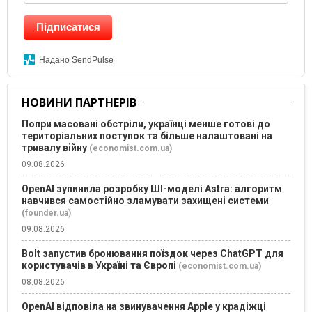
Підписатися
Надано SendPulse
НОВИНИ ПАРТНЕРІВ
Попри масовані обстріли, українці менше готові до
територіальних поступок та більше налаштовані на
тривалу війну
(economist.com.ua)
09.08.2026
OpenAI зупинила розробку ШІ-моделі Astra: алгоритм
навчився самостійно зламувати захищені системи
(founder.ua)
09.08.2026
Bolt запустив бронювання поїздок через ChatGPT для
користувачів в Україні та Європі
(economist.com.ua)
08.08.2026
OpenAI відповіла на звинувачення Apple у крадіжці