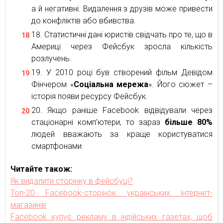
а й негативні. Видалення з друзів може привести
до конфліктів або вбивства.
Статистичні дані юристів свідчать про те, що в
Америці через Фейсбук зросла кількість
розлучень.
У 2010 році був створений фільм Девідом
Фінчером «
Соціальна мережа
». Його сюжет –
історія появи ресурсу Фейсбук.
Якщо раніше Facebook відвідували через
стаціонарні комп’ютери, то зараз
більше 80%
людей вважають за краще користуватися
смартфонами.
Читайте також:
Як видалити сторінку в фейсбуці?
Топ-20 Facebook-сторінок українських інтернет-
магазинів
Facebook купує рекламу в індійських газетах, щоб