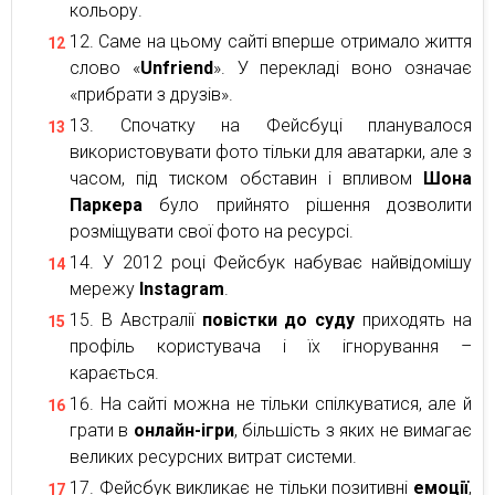
кольору.
Саме на цьому сайті вперше отримало життя
слово «
Unfriend
». У перекладі воно означає
«прибрати з друзів».
Спочатку на Фейсбуці планувалося
використовувати фото тільки для аватарки, але з
часом, під тиском обставин і впливом
Шона
Паркера
було прийнято рішення дозволити
розміщувати свої фото на ресурсі.
У 2012 році Фейсбук набуває найвідомішу
мережу
Instagram
.
В Австралії
повістки до суду
приходять на
профіль користувача і їх ігнорування –
карається.
На сайті можна не тільки спілкуватися, але й
грати в
онлайн-ігри
, більшість з яких не вимагає
великих ресурсних витрат системи.
Фейсбук викликає не тільки позитивні
емоції
,