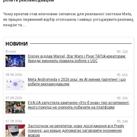
робити рекламодавцям
Чому креатив став ключовим сигналом для рекламної системи Meta,
як працює первинний відбір оголошень і навіщо узгоджувати рекламу,
лендінг та...
НОВИНИ
Вчора
220
Disney віддав Marvel, Star Wars і Pixar TikTok-креаторам:
бренди змінюють правила роботи з UGC
08.08.2026
655
Meta Andromeda у 2026 році: як AI змінив таргетинг і що
робити рекламодавцям
07.08.2026
295
EVA.UA запустила кампанію «Хто б знав» про асортимент,
якого покупці не очікують побачити на платформі
07.08.2026
248
Застосунок чи репетитор: нове дослідження від Preply
показує, що краще допомагає заговорити іноземною
мовою