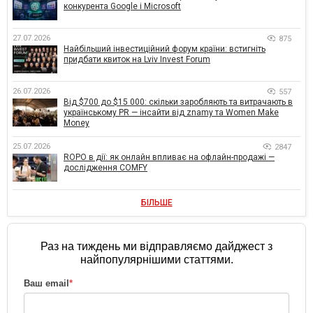
конкурента Google і Microsoft
27.07.2026
875
Найбільший інвестиційний форум країни: встигніть
придбати квиток на Lviv Invest Forum
26.07.2026
557
Від $700 до $15 000: скільки заробляють та витрачають в
українському PR — інсайти від znamy та Women Make
Money
25.07.2026
2847
ROPO в дії: як онлайн впливає на офлайн-продажі —
дослідження COMFY
БІЛЬШЕ
Раз на тиждень ми відправляємо дайджест з
найпопулярнішими статтями.
Ваш email
*