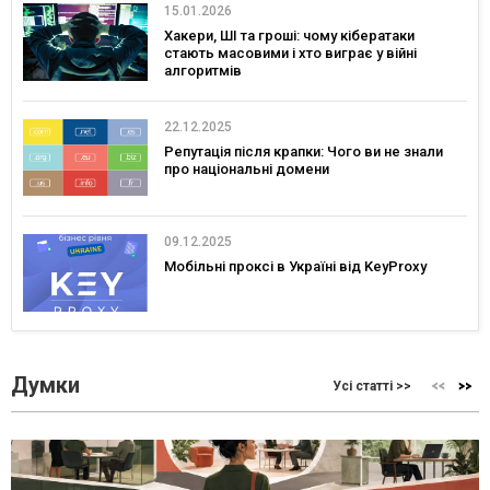
15.01.2026
Хакери, ШІ та гроші: чому кібератаки
стають масовими і хто виграє у війні
алгоритмів
22.12.2025
Репутація після крапки: Чого ви не знали
про національні домени
09.12.2025
Мобільні проксі в Україні від KeyProxy
Думки
Усі статті >>