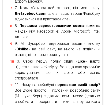
дорогу мережу.
Коли з’явився цей стартап, він мав назву:
thefacebook.com
, але з часом творці Фейсбуку
відмовилися від приставки «the».
Першими зареєстрованими компаніями
на
майданчику Facebook є: Apple, Microsoft, Intel,
Amazon.
М. Цукерберг відмовився вводити кнопку
«
Dislike
» на свій сайт, на нього не подіяли ні
скарги, ні погрози користувачів.
Свою першу появу опція «
Like
» варто
віднести саме Фейсбуку. Вона давала зрозуміти
користувачам, що їх фото або запис
сподобалася.
Чому на фейсбуці
переважає синій колір
?
Все дуже просто – головний розробник сайту
(М. Цукерберг) є дальтоніком і може ідеально
сприймати, і розрізняти тільки палітру синього