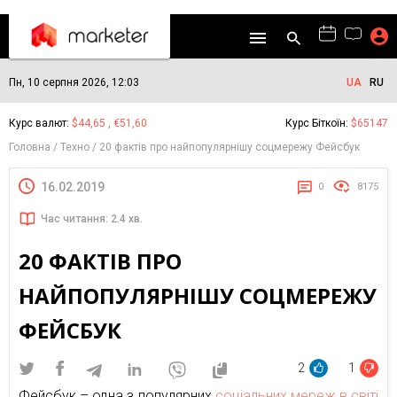
Пн, 10 серпня 2026, 12:03
UA
RU
Курс валют:
$44,65 , €51,60
Курс Біткоїн:
$65147
Головна
Техно
20 фактів про найпопулярнішу соцмережу Фейсбук
16.02.2019
0
8175
Час читання: 2.4 хв.
20 ФАКТІВ ПРО
НАЙПОПУЛЯРНІШУ СОЦМЕРЕЖУ
ФЕЙСБУК
2
1
Фейсбук – одна з популярних
соціальних мереж в світі