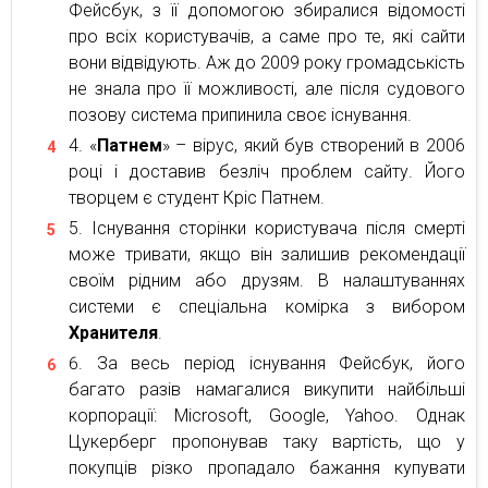
Фейсбук, з її допомогою збиралися відомості
про всіх користувачів, а саме про те, які сайти
вони відвідують. Аж до 2009 року громадськість
не знала про її можливості, але після судового
позову система припинила своє існування.
«
Патнем
» – вірус, який був створений в 2006
році і доставив безліч проблем сайту. Його
творцем є студент Кріс Патнем.
Існування сторінки користувача після смерті
може тривати, якщо він залишив рекомендації
своїм рідним або друзям. В налаштуваннях
системи є спеціальна комірка з вибором
Хранителя
.
За весь період існування Фейсбук, його
багато разів намагалися викупити найбільші
корпорації: Microsoft, Google, Yahoo. Однак
Цукерберг пропонував таку вартість, що у
покупців різко пропадало бажання купувати