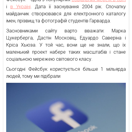
і
в Україні
. Дата її заснування 2004 рік. Спочатку
майданчик створювався для електронного каталогу
імен, прізвищ та фотографій студентів Гарварда.
Засновниками сайту варто вважати: Марка
Цукерберга, Дастін Московіц, Едуардо Саверіна і
Кріса Хьюза. У той час, вони ще не знали, що їх
маленький проект набере таких масштабів і стане
соціальною мережею світового класу.
Сьогодні Фейсбук користується більше 1 мільярда
людей, тому ми підібрали