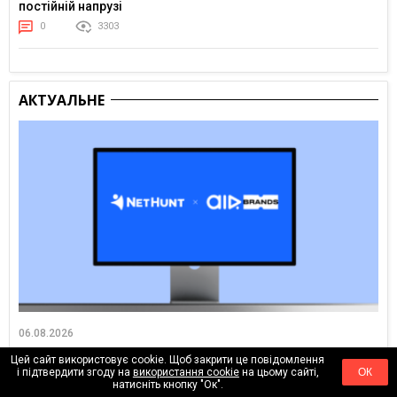
постійній напрузі
0
3303
АКТУАЛЬНЕ
06.08.2026
Як налаштувати процеси для агенції: досвід AIR Brands у
Цей сайт використовує cookie. Щоб закрити це повідомлення
NetHunt CRM
і підтвердити згоду на
використання cookie
на цьому сайті,
ОК
натисніть кнопку "Ок".
0
513