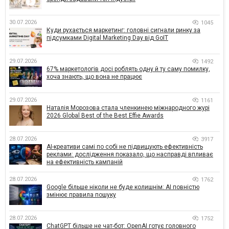
30.07.2026
1045
Куди рухається маркетинг: головні сигнали ринку за
підсумками Digital Marketing Day від GoIT
29.07.2026
1492
67% маркетологів досі роблять одну й ту саму помилку,
хоча знають, що вона не працює
29.07.2026
1161
Наталія Морозова стала членкинею міжнародного журі
2026 Global Best of the Best Effie Awards
28.07.2026
3917
AI-креативи самі по собі не підвищують ефективність
реклами: дослідження показало, що насправді впливає
на ефективність кампаній
28.07.2026
1762
Google більше ніколи не буде колишнім: AI повністю
змінює правила пошуку
28.07.2026
1752
ChatGPT більше не чат-бот: OpenAI готує головного