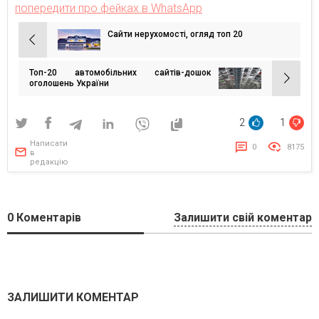
попередити про фейках в WhatsApp
Сайти нерухомості, огляд топ 20
Навігація
записів
Топ-20 автомобільних сайтів-дошок
оголошень України
2
1
Написати
0
8175
в
редакцію
0
Коментарів
Залишити свій коментар
ЗАЛИШИТИ КОМЕНТАР