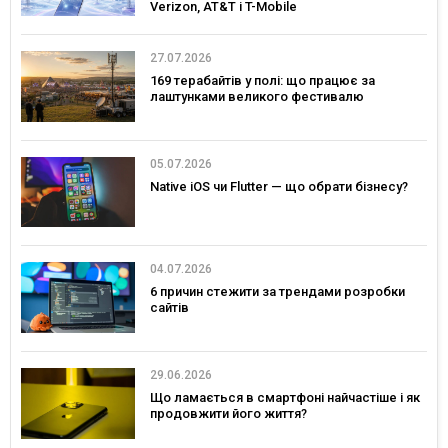
Verizon, AT&T і T-Mobile
27.07.2026
169 терабайтів у полі: що працює за
лаштунками великого фестивалю
05.07.2026
Native iOS чи Flutter — що обрати бізнесу?
04.07.2026
6 причин стежити за трендами розробки
сайтів
29.06.2026
Що ламається в смартфоні найчастіше і як
продовжити його життя?