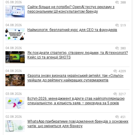
05.08.2026
388
Сайти більше не потрібні? OpenAI тестує рекламу з
персональним ШІ-консультантом бренду
04.08.2026
519
Наймологія: безплатний курс для CEO та фаундерів
04.08.2026
380
Як поєднати стратегію, створену людьми, та AI-технології?
Кейс izi та агенції SHOTS
04.08.2026
4209
Європа знову визнала український ритейл: три «Сільпо»
увійшли до рейтингу найкращих супермаркетів
03.08.2026
3217
Вступ-2026: менеджмент вдруге став найпопулярнішою
спеціальністю, а кількість заяв — рекордна за 5 років
02.08.2026
451
WhatsApp прибиратиме повідомлення брендів з основних
чатів: що зміниться для бізнесу