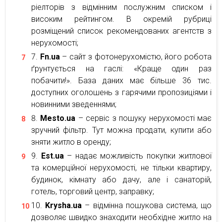
ріелторів з відмінним послужним списком і
високим рейтингом. В окремій рубриці
розміщений список рекомендованих агентств з
нерухомості;
Fn.ua
– сайт з фотонерухомістю, його робота
ґрунтується на гаслі: «Краще один раз
побачити!». База даних має більше 36 тис.
доступних оголошень з гарячими пропозиціями і
новинними зведеннями;
Mesto.ua
– сервіс з пошуку нерухомості має
зручний фільтр. Тут можна продати, купити або
зняти житло в оренду;
Est.ua
– надає можливість покупки житлової
та комерційної нерухомості, не тільки квартиру,
будинок, кімнату або дачу, але і санаторій,
готель, торговий центр, заправку;
Krysha.ua
– відмінна пошукова система, що
дозволяє швидко знаходити необхідне житло на