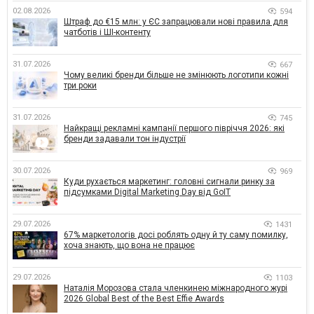
02.08.2026
594
Штраф до €15 млн: у ЄС запрацювали нові правила для
чатботів і ШІ-контенту
31.07.2026
667
Чому великі бренди більше не змінюють логотипи кожні
три роки
31.07.2026
745
Найкращі рекламні кампанії першого півріччя 2026: які
бренди задавали тон індустрії
30.07.2026
969
Куди рухається маркетинг: головні сигнали ринку за
підсумками Digital Marketing Day від GoIT
29.07.2026
1431
67% маркетологів досі роблять одну й ту саму помилку,
хоча знають, що вона не працює
29.07.2026
1103
Наталія Морозова стала членкинею міжнародного журі
2026 Global Best of the Best Effie Awards