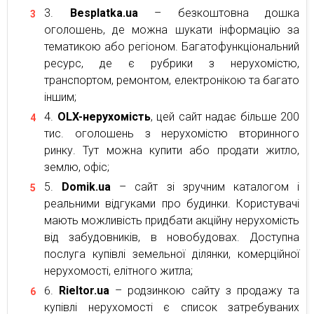
Besplatka.ua
– безкоштовна дошка
оголошень, де можна шукати інформацію за
тематикою або регіоном. Багатофункціональний
ресурс, де є рубрики з нерухомістю,
транспортом, ремонтом, електронікою та багато
іншим;
OLX-нерухомість
, цей сайт надає більше 200
тис. оголошень з нерухомістю вторинного
ринку. Тут можна купити або продати житло,
землю, офіс;
Domik.ua
– сайт зі зручним каталогом і
реальними відгуками про будинки. Користувачі
мають можливість придбати акційну нерухомість
від забудовників, в новобудовах. Доступна
послуга купівлі земельної ділянки, комерційної
нерухомості, елітного житла;
Rieltor.ua
– родзинкою сайту з продажу та
купівлі нерухомості є список затребуваних