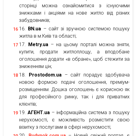
сторінці можна ознайомитися з існуючими
знижками і акціями на нове житло від різних
забудовників;
BN.ua
– сайт зі зручною системою пошуку
житла в м.Київ та області;
Metry.ua
– на цьому порталі можна зняти,
купити, продати житлоплощу, а вподобане
оголошення додати «в обране», щоб стежити за
зниженням цін;
Prostodom.ua
– сайт порадує здобувача
новою формою подачі оголошення, преміум-
розміщенням. Дошка оголошень є корисною як
для професійного ринку, так і для приватних
клієнтів;
АГЕНТ.ua
– інформаційна система з пошуку
нерухомості, є можливість розмістити свою
візитку з послугами в сфері нерухомості;
Budynok.com.ua
– Новий свіжий портал, є