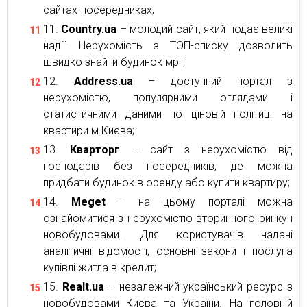
сайтах-посередниках;
Country.ua
– молодий сайт, який подає великі
надії. Нерухомість з ТОП-списку дозволить
швидко знайти будинок мрії;
Address.ua
– доступний портал з
нерухомістю, популярними оглядами і
статистичними даними по ціновій політиці на
квартири м.Києва;
Кварторг
– сайт з нерухомістю від
господарів без посередників, де можна
придбати будинок в оренду або купити квартиру;
Meget
– на цьому порталі можна
ознайомитися з нерухомістю вторинного ринку і
новобудовами. Для користувачів надані
аналітичні відомості, основні закони і послуга
купівлі житла в кредит;
Realt.ua
– незалежний український ресурс з
новобудовами Києва та України. На головній