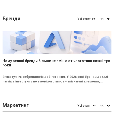
Бренди
Усі статті >>
Чому великі бренди більше не змінюють логотипи кожні три
роки
Епоха гучних ребрендингів добігає кінця. У 2026 році бренди дедалі
частіше інвестують не в нові логотипи, а у впізнавані елементи,...
Маркетинг
Усі статті >>