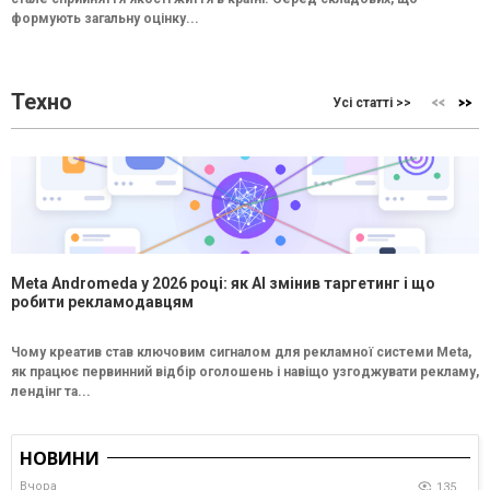
формують загальну оцінку...
Техно
Усі статті >>
Meta Andromeda у 2026 році: як AI змінив таргетинг і що
робити рекламодавцям
Чому креатив став ключовим сигналом для рекламної системи Meta,
як працює первинний відбір оголошень і навіщо узгоджувати рекламу,
лендінг та...
НОВИНИ
Вчора
135