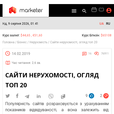
Нд, 9 серпня 2026, 01:41
UA
RU
Курс валют:
$44,65 , €51,60
Курс Біткоїн:
$65108
Головна
Бізнес
Нерухомість
Сайти нерухомості, огляд топ 20
14.02.2019
16
76911
Час читання: 2.6 хв.
САЙТИ НЕРУХОМОСТІ, ОГЛЯД
ТОП 20
9
2
Популярність сайтів розраховується з урахуванням
показників відвідуваності, а вона залежить від