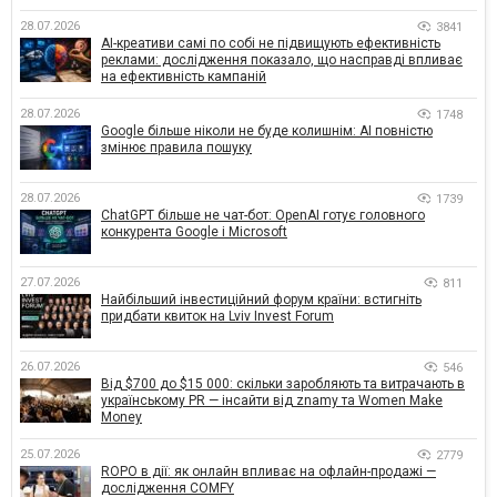
28.07.2026
3841
AI-креативи самі по собі не підвищують ефективність
реклами: дослідження показало, що насправді впливає
на ефективність кампаній
28.07.2026
1748
Google більше ніколи не буде колишнім: AI повністю
змінює правила пошуку
28.07.2026
1739
ChatGPT більше не чат-бот: OpenAI готує головного
конкурента Google і Microsoft
27.07.2026
811
Найбільший інвестиційний форум країни: встигніть
придбати квиток на Lviv Invest Forum
26.07.2026
546
Від $700 до $15 000: скільки заробляють та витрачають в
українському PR — інсайти від znamy та Women Make
Money
25.07.2026
2779
ROPO в дії: як онлайн впливає на офлайн-продажі —
дослідження COMFY