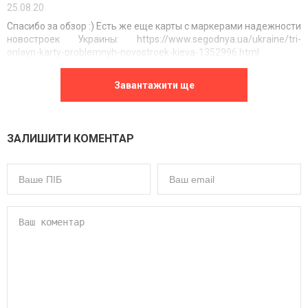
25.08.20
Спасибо за обзор :) Есть же еще карты с маркерами надежности
новостроек Украины: https://www.segodnya.ua/ukraine/tri-
onlayn-karty-problemnyh-novostroek-kieva-1352996.html
0
Відповісти
Завантажити ще
ЗАЛИШИТИ КОМЕНТАР