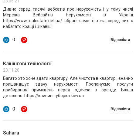
23.05.21
Дивно серед тисячі вебсатів про нерухомість і у тому числі
Мережа Вебсайтів Нерухомості в Україні
https://www.realestate.net.ua/ обрані саме ті хоча серед них є
набагато кращі і цікавіші
0
Відповісти
Клінінгові технології
23.11.20
Багато хто хоче здати квартиру. Але чистота в квартирі, значно
пришвидшує здачу нерухомості. Пропонуємо послуги
прибирання приміщень перед здачею в оренду. Більш
детально: https://клининг-уборка.kiev.ua
0
Відповісти
Sahara