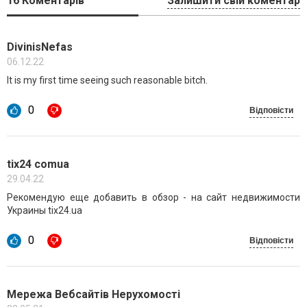
16
Коментарів
Залишити свій коментар
DivinisNefas
06.12.22
It is my first time seeing such reasonable bitch.
0
Відповісти
tix24 comua
29.04.22
Рекомендую еще добавить в обзор - на сайт недвижимости
Украины tix24.ua
0
Відповісти
Мережа Вебсайтів Нерухомості