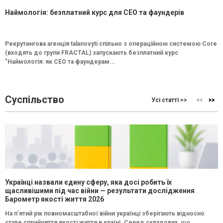
Наймологія: безплатний курс для CEO та фаундерів
Рекрутингова агенція talanovyti спільно з операційною системою Core
(входять до групи FRACTAL) запускають безплатний курс
"Наймологія: як СEO та фаундерам...
Суспільство
Усі статті >>
Українці назвали єдину сферу, яка досі робить їх
щасливішими під час війни — результати дослідження
Барометр якості життя 2026
На п’ятий рік повномасштабної війни українці зберігають відносно
стале сприйняття якості життя в країні. Серед складових, що