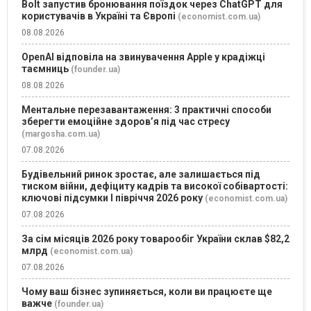
Bolt запустив бронювання поїздок через ChatGPT для
користувачів в Україні та Європі
(economist.com.ua)
08.08.2026
OpenAI відповіла на звинувачення Apple у крадіжці
таємниць
(founder.ua)
08.08.2026
Ментальне перезавантаження: 3 практичні способи
зберегти емоційне здоров’я під час стресу
(margosha.com.ua)
07.08.2026
Будівельний ринок зростає, але залишається під
тиском війни, дефіциту кадрів та високої собівартості:
ключові підсумки І півріччя 2026 року
(economist.com.ua)
07.08.2026
За сім місяців 2026 року товарообіг України склав $82,2
млрд
(economist.com.ua)
07.08.2026
Чому ваш бізнес зупиняється, коли ви працюєте ще
важче
(founder.ua)