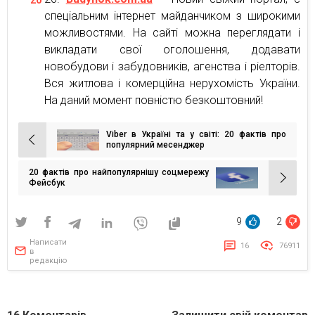
спеціальним інтернет майданчиком з широкими
можливостями. На сайті можна переглядати і
викладати свої оголошення, додавати
новобудови і забудовників, агенства і ріелторів.
Вся житлова і комерційна нерухомість України.
На даний момент повністю безкоштовний!
Viber в Україні та у світі: 20 фактів про
Навігація
популярний месенджер
записів
20 фактів про найпопулярнішу соцмережу
Фейсбук
9
2
Написати
16
76911
в
редакцію