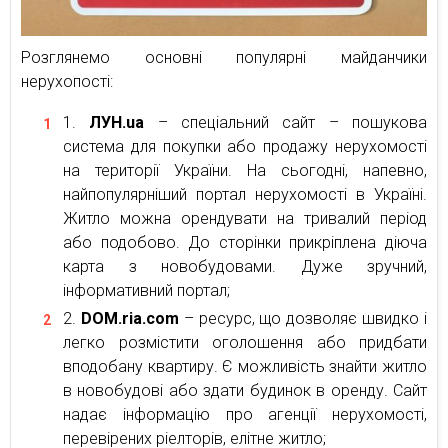
Розглянемо основні популярні майданчики
нерухопості:
ЛУН.ua
– спеціальний сайт – пошукова
система для покупки або продажу нерухомості
на території України. На сьогодні, напевно,
найпопулярніший портал нерухомості в Україні.
Житло можна орендувати на тривалий період
або подобово. До сторінки прикріплена діюча
карта з новобудовами. Дуже зручний,
інформативний портал;
DOM.ria.com
– ресурс, що дозволяє швидко і
легко розмістити оголошення або придбати
вподобану квартиру. Є можливість знайти житло
в новобудові або здати будинок в оренду. Сайт
надає інформацію про агенції нерухомості,
перевірених ріелторів, елітне житло;