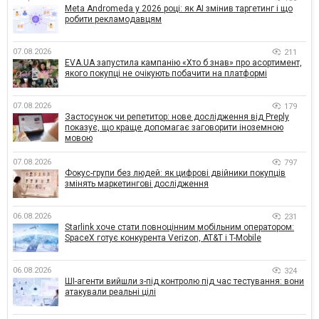
Meta Andromeda у 2026 році: як AI змінив таргетинг і що
робити рекламодавцям
07.08.2026
211
EVA.UA запустила кампанію «Хто б знав» про асортимент,
якого покупці не очікують побачити на платформі
07.08.2026
179
Застосунок чи репетитор: нове дослідження від Preply
показує, що краще допомагає заговорити іноземною
мовою
07.08.2026
797
Фокус-групи без людей: як цифрові двійники покупців
змінять маркетингові дослідження
06.08.2026
231
Starlink хоче стати повноцінним мобільним оператором:
SpaceX готує конкурента Verizon, AT&T і T-Mobile
06.08.2026
324
ШІ-агенти вийшли з-під контролю під час тестування: вони
атакували реальні цілі