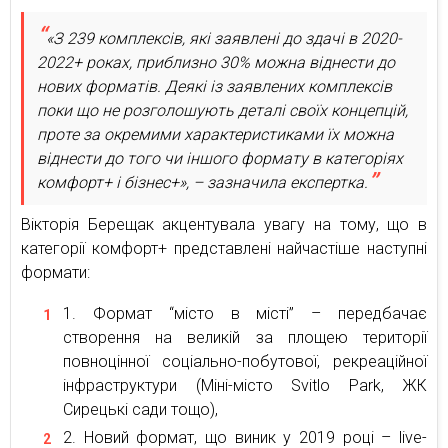
«З 239 комплексів, які заявлені до здачі в 2020-
2022+ роках, приблизно 30% можна віднести до
нових форматів. Деякі із заявлених комплексів
поки що не розголошують деталі своїх концепцій,
проте за окремими характеристиками їх можна
віднести до того чи іншого формату в категоріях
комфорт+ і бізнес+», – зазначила експертка.
Вікторія Берещак акцентувала увагу на тому, що в
категорії комфорт+ представлені найчастіше наступні
формати:
Формат “місто в місті” – передбачає
створення на великій за площею території
повноцінної соціально-побутової, рекреаційної
інфраструктури (Міні-місто Svitlo Park, ЖК
Сирецькі сади тощо),
Новий формат, що виник у 2019 році – live-