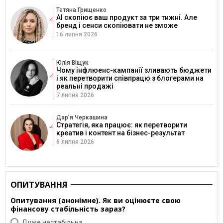
Тетяна Грищенко
AI скопіює ваш продукт за три тижні. Але
бренд і сенси скопіювати не зможе
16 липня 2026
Юлія Віщук
Чому інфлюенс-кампанії зливають бюджети
і як перетворити співпрацю з блогерами на
реальні продажі
7 липня 2026
Дарʼя Черкашина
Стратегія, яка працює: як перетворити
креатив і контент на бізнес-результат
6 липня 2026
ОПИТУВАННЯ
Опитування (анонімне). Як ви оцінюєте свою
фінансову стабільність зараз?
Дуже нестабільна