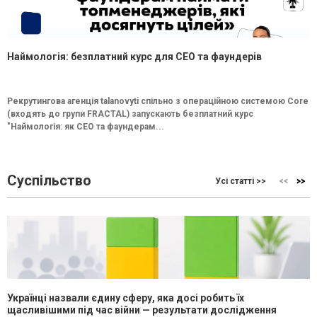
Наймологія: безплатний курс для CEO та фаундерів
Рекрутингова агенція talanovyti спільно з операційною системою Core
(входять до групи FRACTAL) запускають безплатний курс
"Наймологія: як СEO та фаундерам...
Суспільство
Усі статті >>
Українці назвали єдину сферу, яка досі робить їх
щасливішими під час війни — результати дослідження