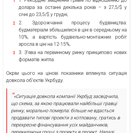
Рекордне зміцнення гривні по відношенню до
долара за останні декілька років – з 27,5/$ у
січні до 23,5/$ у грудні,
Здорожчання процесу будівництва:
будматеріали збільшилися в ціні в середньому на
10%, а вартість будівельно-монтажних робіт
зросла в ціні на 12-15%,
З’ява на первинному ринку принципово нових
форматів житла.
Окрім цього на цінові показники вплинула ситуація
довкола об’єктів Укрбуду.
«Ситуація довкола компанії Укрбуд засвідчила,
що схема, за якою працювали найбільші гравці
ринку, морально померла: більше не вдасться
продавати типові проекти з котловану, гратись в
перехресне фінансування усіх майданчиків,
перекидаючи гроші з проекту в проект. Наразі