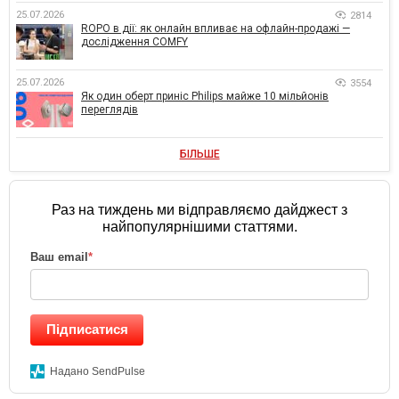
25.07.2026
2814
ROPO в дії: як онлайн впливає на офлайн-продажі —
дослідження COMFY
25.07.2026
3554
Як один оберт приніс Philips майже 10 мільйонів
переглядів
БІЛЬШЕ
Раз на тиждень ми відправляємо дайджест з
найпопулярнішими статтями.
Ваш email
*
Підписатися
Надано SendPulse