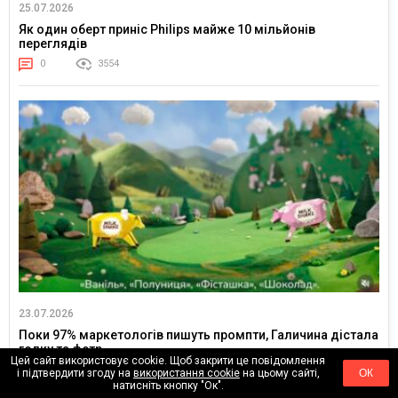
25.07.2026
Як один оберт приніс Philips майже 10 мільйонів
переглядів
0
3554
23.07.2026
Поки 97% маркетологів пишуть промпти, Галичина дістала
голку та фетр
Цей сайт використовує cookie. Щоб закрити це повідомлення
0
731
і підтвердити згоду на
використання cookie
на цьому сайті,
ОК
натисніть кнопку "Ок".