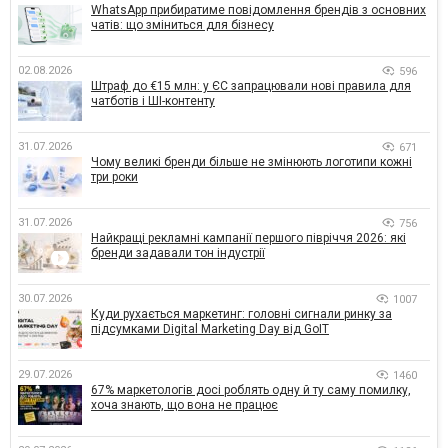
WhatsApp прибиратиме повідомлення брендів з основних
чатів: що зміниться для бізнесу
02.08.2026
596
Штраф до €15 млн: у ЄС запрацювали нові правила для
чатботів і ШІ-контенту
31.07.2026
671
Чому великі бренди більше не змінюють логотипи кожні
три роки
31.07.2026
756
Найкращі рекламні кампанії першого півріччя 2026: які
бренди задавали тон індустрії
30.07.2026
1007
Куди рухається маркетинг: головні сигнали ринку за
підсумками Digital Marketing Day від GoIT
29.07.2026
1460
67% маркетологів досі роблять одну й ту саму помилку,
хоча знають, що вона не працює