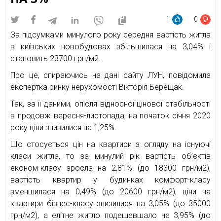
1
0
За підсумками минулого року середня вартість житла
в київських новобудовах збільшилася на 3,04% і
становить 23700 грн/м2.
Про це, спираючись на дані сайту ЛУН, повідомила
експертка ринку нерухомості Вікторія Берещак.
Так, за її даними, опісля відносної цінової стабільності
в продовж вересня-листопада, на початок січня 2020
року ціни знизилися на 1,25%.
Що стосується цін на квартири з огляду на існуючі
класи житла, то за минулий рік вартість об’єктів
економ-класу зросла на 2,81% (до 18300 грн/м2),
вартість квартир у будинках комфорт-класу
зменшилася на 0,49% (до 20600 грн/м2), ціни на
квартири бізнес-класу знизилися на 3,05% (до 35000
грн/м2), а елітне житло подешевшало на 3,95% (до