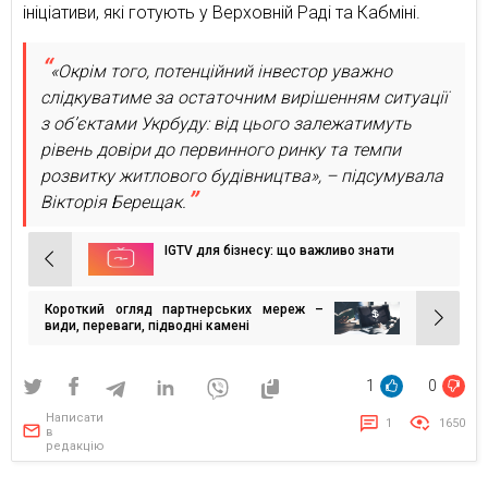
ініціативи, які готують у Верховній Раді та Кабміні.
«Окрім того, потенційний інвестор уважно
слідкуватиме за остаточним вирішенням ситуації
з об’єктами Укрбуду: від цього залежатимуть
рівень довіри до первинного ринку та темпи
розвитку житлового будівництва», – підсумувала
Вікторія Берещак.
IGTV для бізнесу: що важливо знати
Навігація
записів
Короткий огляд партнерських мереж –
види, переваги, підводні камені
1
0
Написати
1
1650
в
редакцію