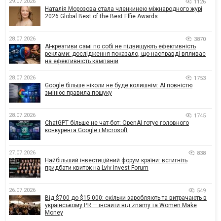
29.07.2026
1126
Наталія Морозова стала членкинею міжнародного журі
2026 Global Best of the Best Effie Awards
28.07.2026
3870
AI-креативи самі по собі не підвищують ефективність
реклами: дослідження показало, що насправді впливає
на ефективність кампаній
28.07.2026
1753
Google більше ніколи не буде колишнім: AI повністю
змінює правила пошуку
28.07.2026
1745
ChatGPT більше не чат-бот: OpenAI готує головного
конкурента Google і Microsoft
27.07.2026
838
Найбільший інвестиційний форум країни: встигніть
придбати квиток на Lviv Invest Forum
26.07.2026
549
Від $700 до $15 000: скільки заробляють та витрачають в
українському PR — інсайти від znamy та Women Make
Money