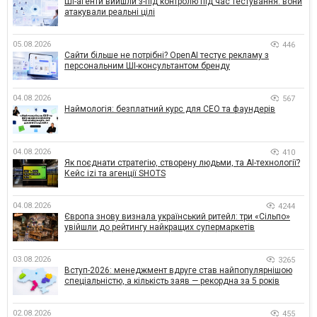
ШІ-агенти вийшли з-під контролю під час тестування: вони
атакували реальні цілі
05.08.2026
446
Сайти більше не потрібні? OpenAI тестує рекламу з
персональним ШІ-консультантом бренду
04.08.2026
567
Наймологія: безплатний курс для CEO та фаундерів
04.08.2026
410
Як поєднати стратегію, створену людьми, та AI-технології?
Кейс izi та агенції SHOTS
04.08.2026
4244
Європа знову визнала український ритейл: три «Сільпо»
увійшли до рейтингу найкращих супермаркетів
03.08.2026
3265
Вступ-2026: менеджмент вдруге став найпопулярнішою
спеціальністю, а кількість заяв — рекордна за 5 років
02.08.2026
455