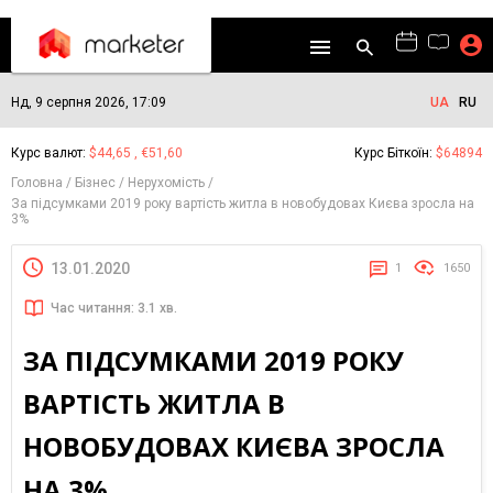
Нд, 9 серпня 2026, 17:09
UA
RU
Курс валют:
$44,65 , €51,60
Курс Біткоїн:
$64894
Головна
Бізнес
Нерухомість
За підсумками 2019 року вартість житла в новобудовах Києва зросла на
3%
13.01.2020
1
1650
Час читання: 3.1 хв.
ЗА ПІДСУМКАМИ 2019 РОКУ
ВАРТІСТЬ ЖИТЛА В
НОВОБУДОВАХ КИЄВА ЗРОСЛА
НА 3%