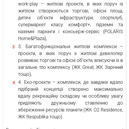
work-play – житлові проекти, в яких поруч із
житлом створюються торгові, офісні площі,
дитячі об’єкти інфраструктури, спортклуб,
супермаркет класу комфорт+, підземні та
наземні паркінги і консьерж-сервіс (POLARIS
Home&Plaza),
Багатофункціональні житлові комплекси –
проєкти, в яких поруч з житлом девелопер
розвиває торгові та офісні об’єкти, вписуючи їх в
загальне тло комплексу (ЖК Great, ЖК Зарічний
тощо),
Еко-проекти – комплекси, де завдяки вдало
підібраній концепції створено максимально
вдалу рекреаційну складову чи особливу увагу
приділяють дружньому ставленню до
збереження ресурсів планети (ЖК O2 Residence,
ЖК Respublika тощо).