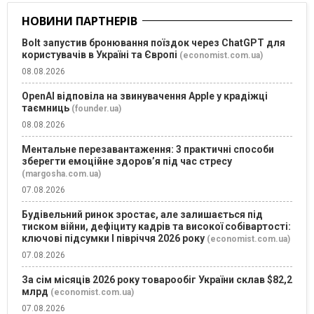
НОВИНИ ПАРТНЕРІВ
Bolt запустив бронювання поїздок через ChatGPT для
користувачів в Україні та Європі
(economist.com.ua)
08.08.2026
OpenAI відповіла на звинувачення Apple у крадіжці
таємниць
(founder.ua)
08.08.2026
Ментальне перезавантаження: 3 практичні способи
зберегти емоційне здоров’я під час стресу
(margosha.com.ua)
07.08.2026
Будівельний ринок зростає, але залишається під
тиском війни, дефіциту кадрів та високої собівартості:
ключові підсумки І півріччя 2026 року
(economist.com.ua)
07.08.2026
За сім місяців 2026 року товарообіг України склав $82,2
млрд
(economist.com.ua)
07.08.2026