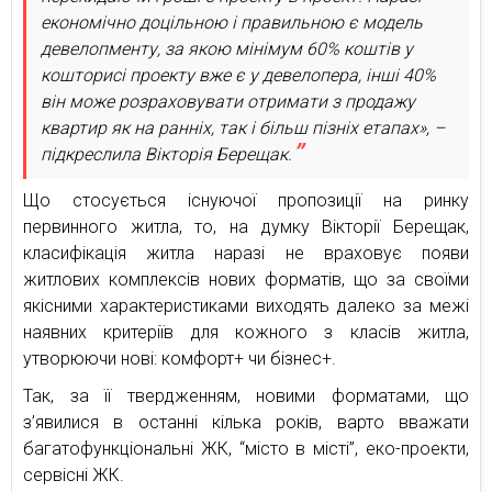
економічно доцільною і правильною є модель
девелопменту, за якою мінімум 60% коштів у
кошторисі проекту вже є у девелопера, інші 40%
він може розраховувати отримати з продажу
квартир як на ранніх, так і більш пізніх етапах», –
підкреслила Вікторія Берещак.
Що стосується існуючої пропозиції на ринку
первинного житла, то, на думку Вікторії Берещак,
класифікація житла наразі не враховує появи
житлових комплексів нових форматів, що за своїми
якісними характеристиками виходять далеко за межі
наявних критеріїв для кожного з класів житла,
утворюючи нові: комфорт+ чи бізнес+.
Так, за її твердженням, новими форматами, що
з’явилися в останні кілька років, варто вважати
багатофункціональні ЖК, “місто в місті”, еко-проекти,
сервісні ЖК.