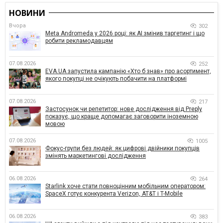
НОВИНИ
Вчора
302
Meta Andromeda у 2026 році: як AI змінив таргетинг і що
робити рекламодавцям
07.08.2026
252
EVA.UA запустила кампанію «Хто б знав» про асортимент,
якого покупці не очікують побачити на платформі
07.08.2026
217
Застосунок чи репетитор: нове дослідження від Preply
показує, що краще допомагає заговорити іноземною
мовою
07.08.2026
1005
Фокус-групи без людей: як цифрові двійники покупців
змінять маркетингові дослідження
06.08.2026
264
Starlink хоче стати повноцінним мобільним оператором:
SpaceX готує конкурента Verizon, AT&T і T-Mobile
06.08.2026
383