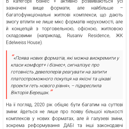
В категорії бізнес + активно розвиваються усі
зазначені вище формати, але найбільше –
багатофункціональні житлові комплекси, що дають
змогу втілити не лише мікс форматів нерухомості, але
й концепцій з торговельною, офісною, житловою
складовими (наприклад, Rusaniv Residence, ЖК
Edelweiss House).
«Поява нових форматів, які можна виокремити у
класи комфорт+ і бізнес+, сигналізує про
готовність девелоперів реагувати на запити
платоспроможного покупця на якісні та цікаві
проекти геть нового рівня», – підкреслила
Вікторія Берещак.
На її погляд, 2020 рік обіцяє бути багатим на суттєві
зміни: йдеться не лише про появу більшої кількості
комплексів у нових форматах, але й галузеві зміни,
зокрема реформування ДАБІ та інші законодавчі