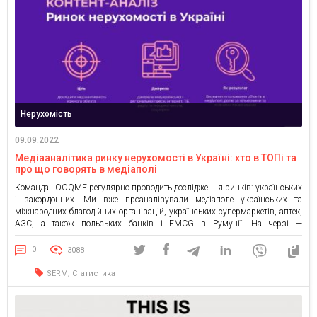
Нерухомість
09.09.2022
Медіааналітика ринку нерухомості в Україні: хто в ТОПі та
про що говорять в медіаполі
Команда LOOQME регулярно проводить дослідження ринків: українських
і закордонних. Ми вже проаналізували медіаполе українських та
міжнародних благодійних організацій, українських супермаркетів, аптек,
АЗС, а також польських банків і FMCG в Румунії. На черзі —
медіааналітика ринку нерухомості в Україні. Охоплення ринку У серпні
2022 року ринок нерухомості в Україні охопив більше ніж півтори тисячі
0
3088
публікацій та […]
,
SERM
Статистика