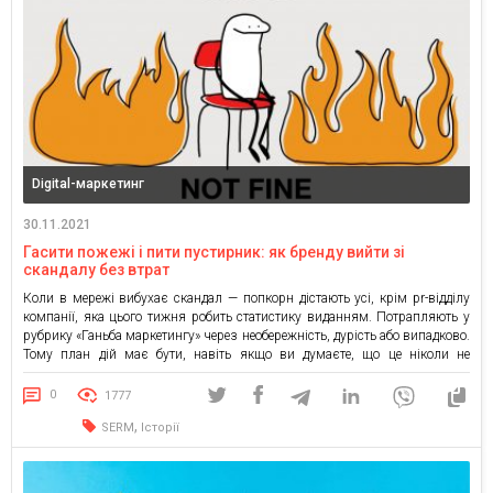
Digital-маркетинг
30.11.2021
Гасити пожежі і пити пустирник: як бренду вийти зі
скандалу без втрат
Коли в мережі вибухає скандал — попкорн дістають усі, крім pr-відділу
компанії, яка цього тижня робить статистику виданням. Потрапляють у
рубрику «Ганьба маркетингу» через необережність, дурість або випадково.
Тому план дій має бути, навіть якщо ви думаєте, що це ніколи не
станеться. Що робити, щоб компанію не розібрали на друзки, а почали
підтримувати і хвалити, […]
0
1777
,
SERM
Історії