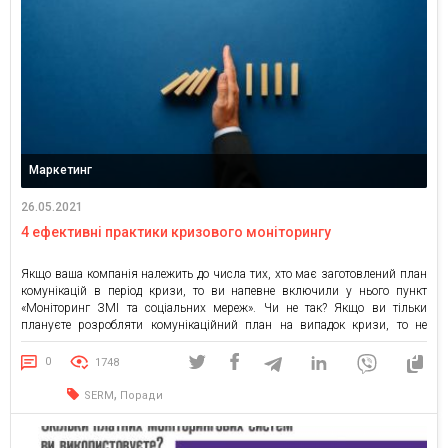
Маркетинг
26.05.2021
4 ефективні практики кризового моніторингу
Якщо ваша компанія належить до числа тих, хто має заготовлений план
комунікацій в період кризи, то ви напевне включили у нього пункт
«Моніторинг ЗМІ та соціальних мереж». Чи не так? Якщо ви тільки
плануєте розробляти комунікаційний план на випадок кризи, то не
забудьте додати до нього цей пункт. На основі досвіду клієнтів LOOQME
ми зібрали […]
0
1748
,
SERM
Поради