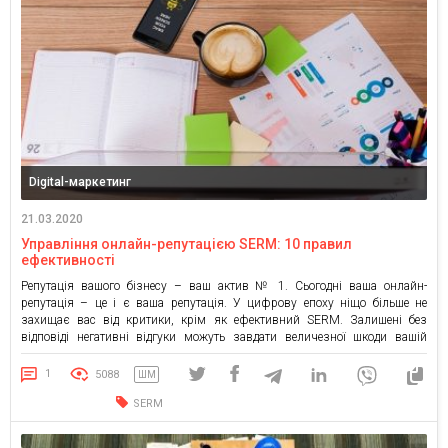
Digital-маркетинг
21.03.2020
Управління онлайн-репутацією SERM: 10 правил
ефективності
Репутація вашого бізнесу – ваш актив № 1. Сьогодні ваша онлайн-
репутація – це і є ваша репутація. У цифрову епоху ніщо більше не
захищає вас від критики, крім як ефективний SERM. Залишені без
відповіді негативні відгуки можуть завдати величезної шкоди вашій
репутації в інтернеті. Чому SERM такий важливий для бізнесу? У старі
часи незадоволений клієнт […]
1
5088
ШМ
SERM