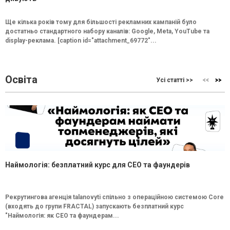
Ще кілька років тому для більшості рекламних кампаній було
достатньо стандартного набору каналів: Google, Meta, YouTube та
display-реклама. [caption id="attachment_69772"...
Освіта
Усі статті >>
Наймологія: безплатний курс для CEO та фаундерів
Рекрутингова агенція talanovyti спільно з операційною системою Core
(входять до групи FRACTAL) запускають безплатний курс
"Наймологія: як СEO та фаундерам...