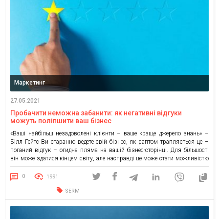
Маркетинг
27.05.2021
Пробачити неможна забанити: як негативні відгуки
можуть поліпшити ваш бізнес
«Ваші найбільш незадоволені клієнти – ваше краще джерело знань» –
Білл Гейтс Ви старанно ведете свій бізнес, як раптом трапляється це –
поганий відгук – огидна пляма на вашій бізнес-сторінці. Для більшості
він може здатися кінцем світу, але насправді це може стати можливістю
налагодити зв’язки. Ви можете використовувати відгуки, щоб публічно
підкреслити свої навички обслуговування клієнтів, […]
0
1991
SERM