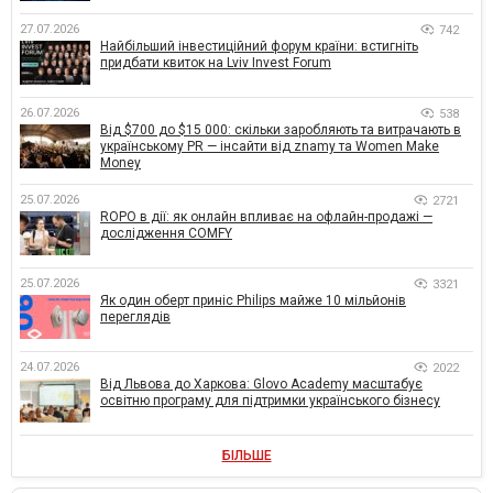
27.07.2026
742
Найбільший інвестиційний форум країни: встигніть
придбати квиток на Lviv Invest Forum
26.07.2026
538
Від $700 до $15 000: скільки заробляють та витрачають в
українському PR — інсайти від znamy та Women Make
Money
25.07.2026
2721
ROPO в дії: як онлайн впливає на офлайн-продажі —
дослідження COMFY
25.07.2026
3321
Як один оберт приніс Philips майже 10 мільйонів
переглядів
24.07.2026
2022
Від Львова до Харкова: Glovo Academy масштабує
освітню програму для підтримки українського бізнесу
БІЛЬШЕ