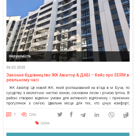
Нерухомість
06.02.2020
Законне будівництво ЖК Авіатор & ДАБІ – Кейс про SERM в
реальному часі
ЖК Авіатор Це новий ЖК, який розташований на в’їзді в м. Буча, по
сусідству з екологічно чистою зоною, сосновим лісом і річкою Ірпінь. В
районі створені відмінні умови для активного відпочинку і приємних
прогулянок з сім’єю. Ідеальне місце для тих, хто цінує комфорт,
зручність і високу якість життя. Продумані планування, відмінне
розташування, власний паркінг […]
3
2266
SERM