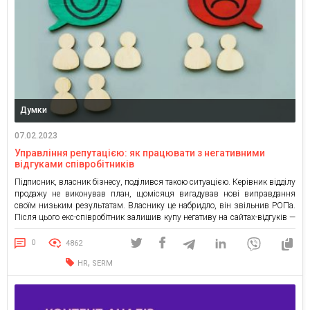
Думки
07.02.2023
Управління репутацією: як працювати з негативними
відгуками співробітників
Підписник, власник бізнесу, поділився такою ситуацією. Керівник відділу
продажу не виконував план, щомісяця вигадував нові виправдання
своїм низьким результатам. Власнику це набридло, він звільнив РОПа.
Після цього екс-співробітник залишив купу негативу на сайтах-відгуків —
як його тиранили в компанії та не давали розвиватися. У статті
розберемо, як залагодити цю ситуацію і що можна зробити, щоб […]
0
4862
,
HR
SERM