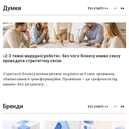
Думки
Усі статті >>
«2-3 тижні марудної роботи»: без чого бізнесу немає сенсу
проводити стратегічну сесію
Стратсесії бізнесу можна умовно поділити на 3 типи: провальна,
збалансована й трансформаційна. Провальна — це «рефлексія під
канапе» без результату....
Бренди
Усі статті >>