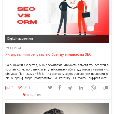
Digital-маркетинг
29.11.2024
Як управління репутацією бренду впливає на SEO
За оцінками експертів, 60% споживачів уникають замовляти послуги в
компаніях, які потрапляли в гучні скандали або згадуються у негативних
відгуках. При цьому 45% із них все ще можуть розглянути пропозицію,
якщо бренд добре реагуватиме на критику. Ці факти підкреслюють,
наскільки важливим є управління репутацією в інтернеті для
формування іміджу бренду. Дійсно, негативні відгуки можуть з’явитися
0
3415
[…]
,
SEO
SERM