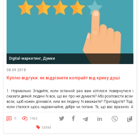
Digital-маркетинг, Думки
08.09.2018
Куплю відгуки: як відрізнити копірайт від крику душі
1. Нормально Згадайте, коли останній раз вам хотілося повернутися і
сказати деякій людині N все, що ви про неї думаєте? Або розповісти всім-
всім, щоб кожен дізнався, ким ви людину N вважаєте? Пригадуєте? Тоді,
коли сталося щось надзвичайне, добре чи погане. Те, що вас вразило. А
“нормально” – зазвичай не привід витрачати час на відгук. Пункт […]
0
1963
SERM