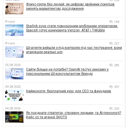
256
Фокус-групи без людей: як цифрові двійники покупців
змінять маркетингові дослідження
Вчора
168
Starlink хоче стати повноцінним мобільним оператором:
SpaceX готує конкурента Verizon, AT&T і T-Mobile
Вчора
227
ШІ-агенти вийшли з-під контролю під час тестування: вони
атакували реальні цілі
05.08.2026
285
Сайти більше не потрібні? OpenAI тестує рекламу з
персональним ШІ-консультантом бренду
04.08.2026
397
Наймологія: безплатний курс для CEO та фаундерів
04.08.2026
325
Як поєднати стратегію, створену людьми, та AI-технології?
Кейс izi та агенції SHOTS