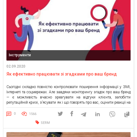
Інструменти
02.09.2020
Як ефективно працювати зі згадками про ваш бренд
Сьогодні складно повністю контролювати поширення інформації у ЗМІ,
Інтернеті та соцмережах. Але завдяки моніторингу згадок про ваш бренд
— є можливість вчасно зреагувати на відгуки клієнта, запобігти
репутаційній кризі, з’ясувати як і що говорять про вас, оцінити реакції на
зміни, які відбуваються в компанії чи в галузі загалом. Далі декілька
рекомендацій, що допоможуть розпочати збір […]
0
1566
SERM