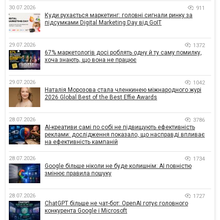
30.07.2026
911
Куди рухається маркетинг: головні сигнали ринку за
підсумками Digital Marketing Day від GoIT
29.07.2026
1372
67% маркетологів досі роблять одну й ту саму помилку,
хоча знають, що вона не працює
29.07.2026
1042
Наталія Морозова стала членкинею міжнародного журі
2026 Global Best of the Best Effie Awards
28.07.2026
3786
AI-креативи самі по собі не підвищують ефективність
реклами: дослідження показало, що насправді впливає
на ефективність кампаній
28.07.2026
1734
Google більше ніколи не буде колишнім: AI повністю
змінює правила пошуку
28.07.2026
1727
ChatGPT більше не чат-бот: OpenAI готує головного
конкурента Google і Microsoft