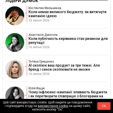
ЛІДЕРИ ДУМОК
Костянтин Мельников
Коли немає великого бюджету: як витягнути
кампанію ідеєю
23 липня 2026
Анастасія Джогола
Коли публічність керівника стає ризиком для
репутації
16 липня 2026
Тетяна Грищенко
AI скопіює ваш продукт за три тижні. Але
бренд і сенси скопіювати не зможе
16 липня 2026
Юлія Віщук
Чому інфлюенс-кампанії зливають бюджети
і як перетворити співпрацю з блогерами на
реальні продажі
Цей сайт використовує cookie. Щоб закрити це повідомлення
7 липня 2026
і підтвердити згоду на
використання cookie
на цьому сайті,
ОК
натисніть кнопку "Ок".