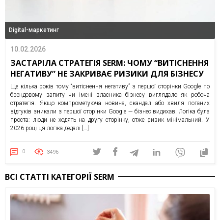
Digital-маркетинг
10.02.2026
ЗАСТАРІЛА СТРАТЕГІЯ SERM: ЧОМУ “ВИТІСНЕННЯ
НЕГАТИВУ” НЕ ЗАКРИВАЄ РИЗИКИ ДЛЯ БІЗНЕСУ
Ще кілька років тому “витіснення негативу” з першої сторінки Google по
брендовому запиту чи імені власника бізнесу виглядало як робоча
стратегія. Якщо компрометуюча новина, скандал або хвиля поганих
відгуків зникали з першої сторінки Google — бізнес видихав. Логіка була
проста: люди не ходять на другу сторінку, отже ризик мінімальний. У
2026 році ця логіка дедалі […]
0
3496
ВСІ СТАТТІ КАТЕГОРІЇ SERM