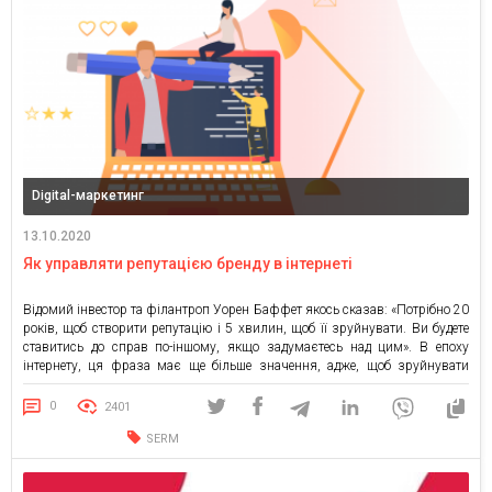
Digital-маркетинг
13.10.2020
Як управляти репутацією бренду в інтернеті
Відомий інвестор та філантроп Уорен Баффет якось сказав: «Потрібно 20
років, щоб створити репутацію і 5 хвилин, щоб її зруйнувати. Ви будете
ставитись до справ по-іншому, якщо задумаєтесь над цим». В епоху
інтернету, ця фраза має ще більше значення, адже, щоб зруйнувати
репутацію в онлайні вистачить і 1 хвилини. Репутація в Інтернеті — це
сформований […]
0
2401
SERM