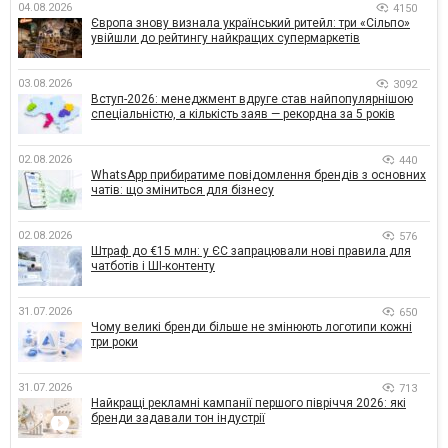
04.08.2026
4150
Європа знову визнала український ритейл: три «Сільпо»
увійшли до рейтингу найкращих супермаркетів
03.08.2026
3092
Вступ-2026: менеджмент вдруге став найпопулярнішою
спеціальністю, а кількість заяв — рекордна за 5 років
02.08.2026
440
WhatsApp прибиратиме повідомлення брендів з основних
чатів: що зміниться для бізнесу
02.08.2026
576
Штраф до €15 млн: у ЄС запрацювали нові правила для
чатботів і ШІ-контенту
31.07.2026
650
Чому великі бренди більше не змінюють логотипи кожні
три роки
31.07.2026
713
Найкращі рекламні кампанії першого півріччя 2026: які
бренди задавали тон індустрії