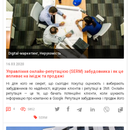
Digital-маркетинг, Нерухомість
16.03.2020
Управління онлайн-репутацією (SERM) забудовника і як це
впливає на імідж та продажі
Ні для кого не секрет, що сьогодні покупці оцінюють і вибирають
забудовників по надійності, відгукам клієнтів і репутації в ЗМІ. Онлайн
репутація — це те, що бачать потенційні клієнти, коли шукають
інформацію про компанію в Google. Репутація забудовника і продаж його
квартир в житловому комплексі нерозривно пов’язані. Перш ніж почати
співпрацювати з компанією-забудовником, будь-який клієнт […]
4
5852
SERM