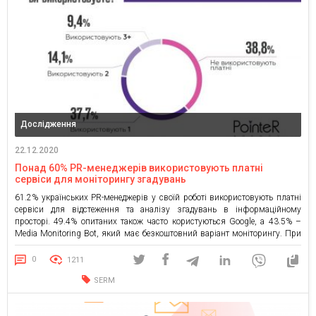
Дослідження
22.12.2020
Понад 60% PR-менеджерів використовують платні
сервіси для моніторингу згадувань
61.2% українських PR-менеджерів у своїй роботі використовують платні
сервіси для відстеження та аналізу згадувань в інформаційному
просторі. 49.4% опитаних також часто користуються Google, а 43.5% –
Media Monitoring Bot, який має безкоштовний варіант моніторингу. При
цьому близько 10.6% взагалі ніяк не відстежують згадування у ЗМІ чи
соцмережах. Такі дані отримала компанія PointeR Agency в рамках […]
0
1211
SERM