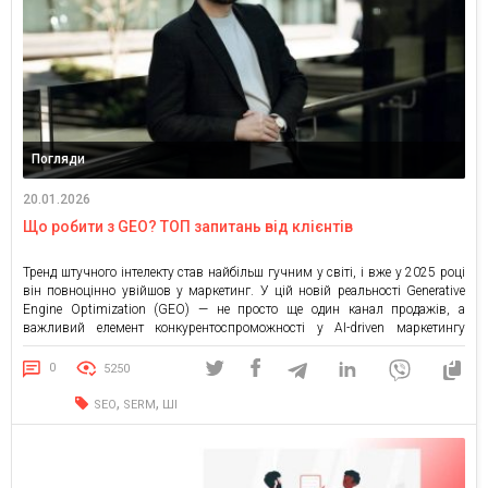
Погляди
20.01.2026
Що робити з GEO? ТОП запитань від клієнтів
Тренд штучного інтелекту став найбільш гучним у світі, і вже у 2025 році
він повноцінно увійшов у маркетинг. У цій новій реальності Generative
Engine Optimization (GEO) — не просто ще один канал продажів, а
важливий елемент конкурентоспроможності у АІ-driven маркетингу
майбутнього. Нині бізнесам важливо розуміти, чим є GEO — робота над
оптимізацією контенту, котру Large […]
0
5250
,
,
SEO
SERM
ШІ