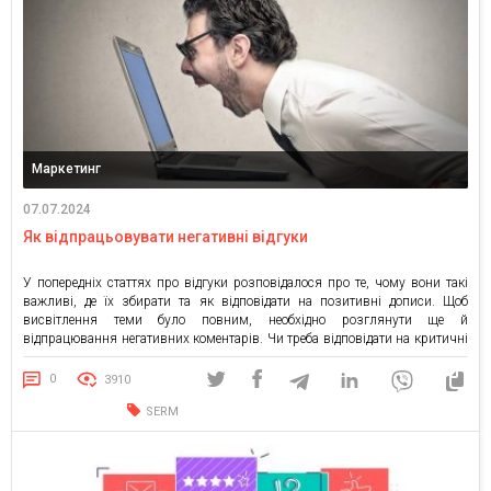
Маркетинг
07.07.2024
Як відпрацьовувати негативні відгуки
У попередніх статтях про відгуки розповідалося про те, чому вони такі
важливі, де їх збирати та як відповідати на позитивні дописи. Щоб
висвітлення теми було повним, необхідно розглянути ще й
відпрацювання негативних коментарів. Чи треба відповідати на критичні
дописи? А що, негативні теж будуть? Звичайно! Всі люди різні, догодити
кожному неможливо, жодне підприємство не може […]
0
3910
SERM