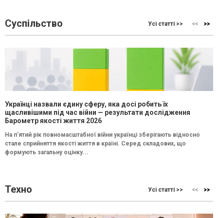
Суспільство
Усі статті >>
Українці назвали єдину сферу, яка досі робить їх
щасливішими під час війни — результати дослідження
Барометр якості життя 2026
На п’ятий рік повномасштабної війни українці зберігають відносно
стале сприйняття якості життя в країні. Серед складових, що
формують загальну оцінку...
Техно
Усі статті >>