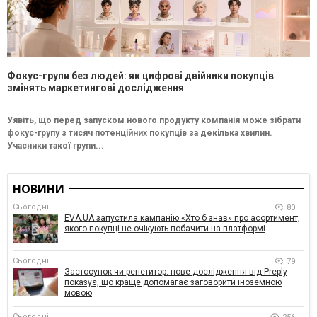
Фокус-групи без людей: як цифрові двійники покупців
змінять маркетингові дослідження
Уявіть, що перед запуском нового продукту компанія може зібрати
фокус-групу з тисяч потенційних покупців за декілька хвилин.
Учасники такої групи...
НОВИНИ
Сьогодні
80
EVA.UA запустила кампанію «Хто б знав» про асортимент,
якого покупці не очікують побачити на платформі
Сьогодні
79
Застосунок чи репетитор: нове дослідження від Preply
показує, що краще допомагає заговорити іноземною
мовою
Сьогодні