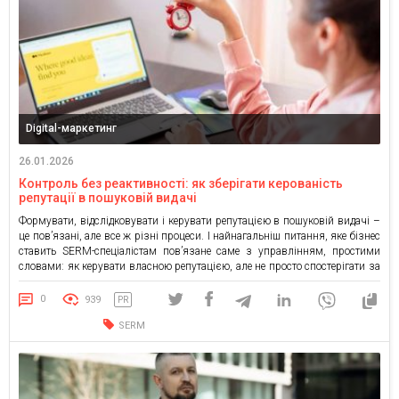
Digital-маркетинг
26.01.2026
Контроль без реактивності: як зберігати керованість
репутації в пошуковій видачі
Формувати, відслідковувати і керувати репутацією в пошуковій видачі –
це пов’язані, але все ж різні процеси. І найнагальніш питання, яке бізнес
ставить SERM-спеціалістам пов’язане саме з управлінням, простими
словами: як керувати власною репутацією, але не просто спостерігати за
її хаотичним формуванням. Розбираємося спільно з фахівцями агенції
по управлінню репутацією SERM.Partners. Реактивність як пастка для
0
939
PR
репутації […]
SERM