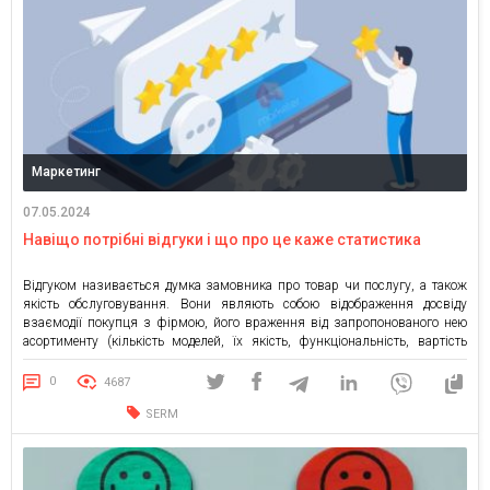
Маркетинг
07.05.2024
Навіщо потрібні відгуки і що про це каже статистика
Відгуком називається думка замовника про товар чи послугу, а також
якість обслуговування. Вони являють собою відображення досвіду
взаємодії покупця з фірмою, його враження від запропонованого нею
асортименту (кількість моделей, їх якість, функціональність, вартість
тощо) та наданого сервісу (допомога у виборі товару, швидкість
оформлення замовлення, термін доставки і т. ін.). Відгуки записують у
0
4687
спеціальному розділі інтернет […]
SERM