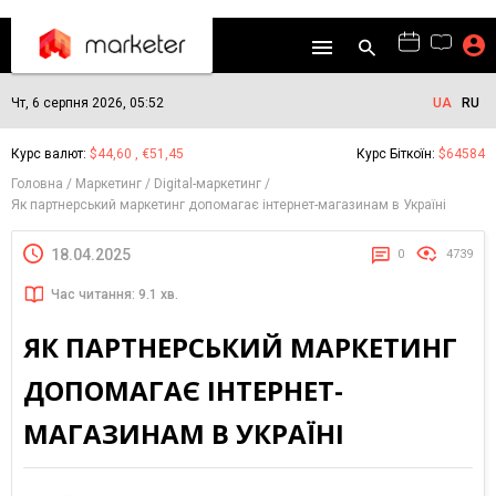
Чт, 6 серпня 2026, 05:52
UA
RU
Курс валют:
$44,60 , €51,45
Курс Біткоїн:
$64584
Головна
Маркетинг
Digital-маркетинг
Як партнерський маркетинг допомагає інтернет-магазинам в Україні
18.04.2025
0
4739
Час читання: 9.1 хв.
ЯК ПАРТНЕРСЬКИЙ МАРКЕТИНГ
ДОПОМАГАЄ ІНТЕРНЕТ-
МАГАЗИНАМ В УКРАЇНІ