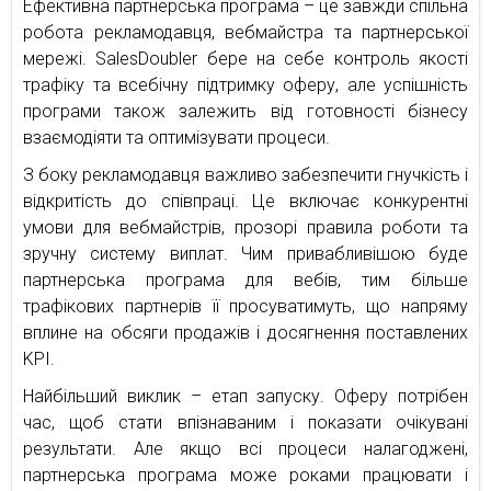
Ефективна партнерська програма – це завжди спільна
робота рекламодавця, вебмайстра та партнерської
мережі. SalesDoubler бере на себе контроль якості
трафіку та всебічну підтримку оферу, але успішність
програми також залежить від готовності бізнесу
взаємодіяти та оптимізувати процеси.
З боку рекламодавця важливо забезпечити гнучкість і
відкритість до співпраці. Це включає конкурентні
умови для вебмайстрів, прозорі правила роботи та
зручну систему виплат. Чим привабливішою буде
партнерська програма для вебів, тим більше
трафікових партнерів її просуватимуть, що напряму
вплине на обсяги продажів і досягнення поставлених
KPI.
Найбільший виклик – етап запуску. Оферу потрібен
час, щоб стати впізнаваним і показати очікувані
результати. Але якщо всі процеси налагоджені,
партнерська програма може роками працювати і