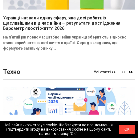
Українці назвали єдину сферу, яка досі робить їх
щасливішими під час війни — результати дослідження
Барометр якості життя 2026
На п’ятий рік повномасштабної війни українці зберігають відносно
стале сприйняття якості життя в країні. Серед складових, що
формують загальну оцінку...
Техно
Усі статті >>
10 найкращих сервісів email-маркетингу у 2026 році:
Цей сайт використовує cookie. Щоб закрити це повідомлення
порівняння можливостей і функцій
і підтвердити згоду на
використання cookie
на цьому сайті,
ОК
натисніть кнопку "Ок".