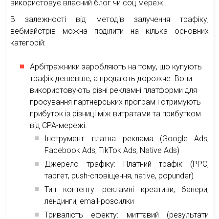
використовує власний блог чи соц.мережі.
В залежності від методів залучення трафіку,
вебмайстрів можна поділити на кілька основних
категорій:
Арбітражники заробляють на тому, що купують
трафік дешевше, а продають дорожче. Вони
використовують різні рекламні платформи для
просування партнерських програм і отримують
прибуток із різниці між витратами та прибутком
від CPA-мережі.
Інструмент: платна реклама (Google Ads,
Facebook Ads, TikTok Ads, Native Ads)
Джерело трафіку: Платний трафік (PPC,
таргет, push-сповіщення, native, popunder)
Тип контенту: рекламні креативи, банери,
лендинги, email-розсилки
Тривалість ефекту: миттєвий (результати