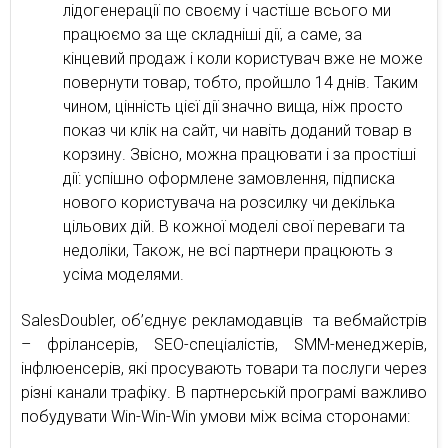
лідогенерації по своєму і частіше всього ми
працюємо за ще складніші дії, а саме, за
кінцевий продаж і коли користувач вже не може
повернути товар, тобто, пройшло 14 днів. Таким
чином, цінність цієї дії значно вища, ніж просто
показ чи клік на сайт, чи навіть доданий товар в
корзину. Звісно, можна працювати і за простіші
дії: успішно оформлене замовлення, підписка
нового користувача на розсилку чи декілька
цільових дій. В кожної моделі свої переваги та
недоліки, Також, не всі партнери працюють з
усіма моделями.
SalesDoubler, об’єднує рекламодавців та вебмайстрів
– фрілансерів, SEO-спеціалістів, SMM-менеджерів,
інфлюенсерів, які просувають товари та послуги через
різні канали трафіку. В партнерській програмі важливо
побудувати Win-Win-Win умови між всіма сторонами: