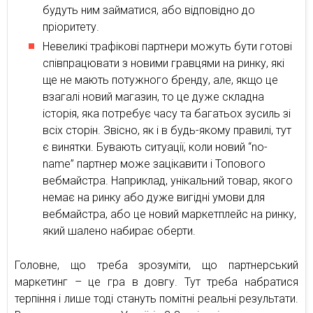
будуть ним займатися, або відповідно до
пріоритету.
Невеликі трафікові партнери можуть бути готові
співпрацювати з новими гравцями на ринку, які
ще не мають потужного бренду, але, якщо це
взагалі новий магазин, то це дуже складна
історія, яка потребує часу та багатьох зусиль зі
всіх сторін. Звісно, як і в будь-якому правилі, тут
є винятки. Бувають ситуації, коли новий “no-
name” партнер може зацікавити і Топового
вебмайстра. Наприклад, унікальний товар, якого
немає на ринку або дуже вигідні умови для
вебмайстра, або це новий маркетплейс на ринку,
який шалено набирає оберти.
Головне, що треба зрозуміти, що партнерський
маркетинг – це гра в довгу. Тут треба набратися
терпіння і лише тоді стануть помітні реальні результати.