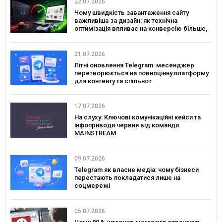
22.07.2026
Чому швидкість завантаження сайту
важливіша за дизайн: як технічна
оптимізація впливає на конверсію більше,
ніж креатив
21.07.2026
Літні оновлення Telegram: месенджер
перетворюється на повноцінну платформу
для контенту та спільнот
17.07.2026
На слуху: Ключові комунікаційні кейси та
інфоприводи червня від команди
MAINSTREAM
09.07.2026
Telegram як власне медіа: чому бізнеси
перестають покладатися лише на
соцмережі
05.07.2026