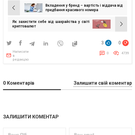
Вкладення у бренд – вартість і віддача від
Навігація
придбання красивого номера
записів
Як захистити себе від шахрайства у світі
криптовалют
3
0
Написати
0
4739
в
редакцію
0
Коментарів
Залишити свій коментар
ЗАЛИШИТИ КОМЕНТАР