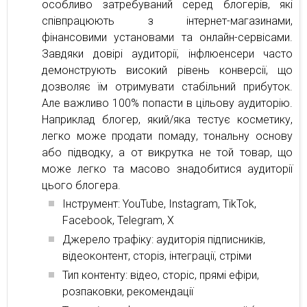
особливо затребуваний серед блогерів, які
співпрацюють з інтернет-магазинами,
фінансовими установами та онлайн-сервісами.
Завдяки довірі аудиторії, інфлюенсери часто
демонструють високий рівень конверсії, що
дозволяє їм отримувати стабільний прибуток.
Але важливо 100% попасти в цільову аудиторію.
Наприклад блогер, який/яка тестує косметику,
легко може продати помаду, тональну основу
або підводку, а от викрутка не той товар, що
може легко та масово знадобитися аудиторії
цього блогера.
Інструмент: YouTube, Instagram, TikTok,
Facebook, Telegram, X
Джерело трафіку: аудиторія підписників,
відеоконтент, сторіз, інтеграції, стріми
Тип контенту: відео, сторіс, прямі ефіри,
розпаковки, рекомендації