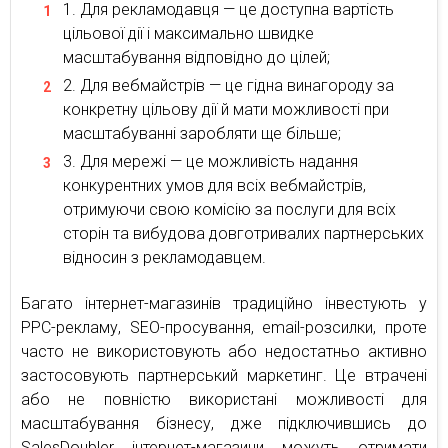
Для рекламодавця — це доступна вартість
цільової дії і максимально швидке
масштабування відповідно до цілей;
Для вебмайстрів — це гідна винагороду за
конкретну цільову дії й мати можливості при
масштабуванні заробляти ще більше;
Для мережі — це можливість надання
конкурентних умов для всіх вебмайстрів,
отримуючи свою комісію за послуги для всіх
сторін та вибудова довготривалих партнерських
відносин з рекламодавцем.
Багато інтернет-магазинів традиційно інвестують у
PPC-рекламу, SEO-просування, email-розсилки, проте
часто не використовують або недостатньо активно
застосовують партнерський маркетинг. Це втрачені
або не повністю використані можливості для
масштабування бізнесу, дже підключившись до
SalesDoubler інтернет-магазини можуть отримати