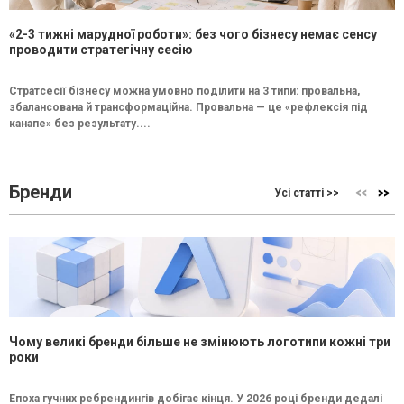
«2-3 тижні марудної роботи»: без чого бізнесу немає сенсу
проводити стратегічну сесію
Стратсесії бізнесу можна умовно поділити на 3 типи: провальна,
збалансована й трансформаційна. Провальна — це «рефлексія під
канапе» без результату....
Бренди
Усі статті >>
Чому великі бренди більше не змінюють логотипи кожні три
роки
Епоха гучних ребрендингів добігає кінця. У 2026 році бренди дедалі