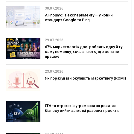
30.07.2026
AI-пошук: із експерименту – у новий
стандарт Google та Bing
29.07.2026
67% маркетологів досі роблять одну й ту
саму помилку, хоча знають, що вона не
працює
23.07.2026
Як порахувати окупність маркетингу (ROMI)
LTV та стратегія утримання на роки: як
бізнесу вийти за межі разових проєктів