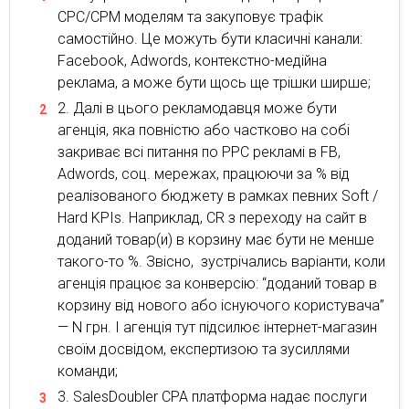
CPC/CPM моделям та закуповує трафік
самостійно. Це можуть бути класичні канали:
Facebook, Adwords, контекстно-медійна
реклама, а може бути щось ще трішки ширше;
Далі в цього рекламодавця може бути
агенція, яка повністю або частково на собі
закриває всі питання по PPC рекламі в FB,
Adwords, соц. мережах, працюючи за % від
реалізованого бюджету в рамках певних Soft /
Hard KPIs. Наприклад, CR з переходу на сайт в
доданий товар(и) в корзину має бути не менше
такого-то %. Звісно, зустрічались варіанти, коли
агенція працює за конверсію: “доданий товар в
корзину від нового або існуючого користувача”
— N грн. І агенція тут підсилює інтернет-магазин
своїм досвідом, експертизою та зусиллями
команди;
SalesDoubler СРА платформа надає послуги