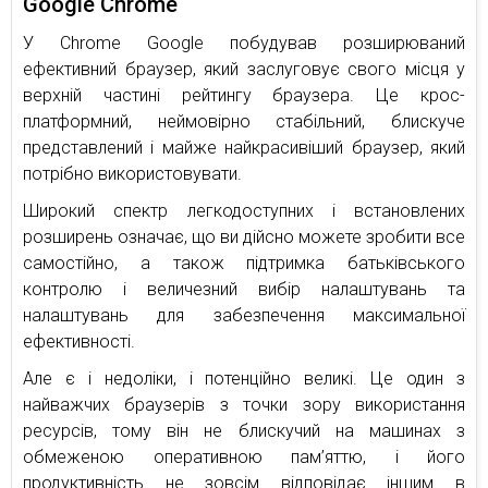
Google Chrome
У Chrome Google побудував розширюваний
ефективний браузер, який заслуговує свого місця у
верхній частині рейтингу браузера. Це крос-
платформний, неймовірно стабільний, блискуче
представлений і майже найкрасивіший браузер, який
потрібно використовувати.
Широкий спектр легкодоступних і встановлених
розширень означає, що ви дійсно можете зробити все
самостійно, а також підтримка батьківського
контролю і величезний вибір налаштувань та
налаштувань для забезпечення максимальної
ефективності.
Але є і недоліки, і потенційно великі. Це один з
найважчих браузерів з точки зору використання
ресурсів, тому він не блискучий на машинах з
обмеженою оперативною пам’яттю, і його
продуктивність не зовсім відповідає іншим в