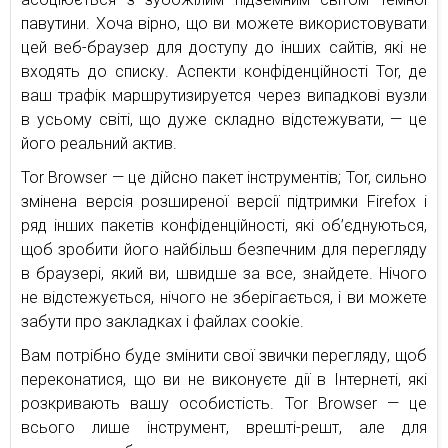
павутини. Хоча вірно, що ви можете використовувати
цей веб-браузер для доступу до інших сайтів, які не
входять до списку. Аспекти конфіденційності Tor, де
ваш трафік маршрутизируется через випадкові вузли
в усьому світі, що дуже складно відстежувати, — це
його реальний актив.
Tor Browser — це дійсно пакет інструментів; Tor, сильно
змінена версія розширеної версії підтримки Firefox і
ряд інших пакетів конфіденційності, які об’єднуються,
щоб зробити його найбільш безпечним для перегляду
в браузері, який ви, швидше за все, знайдете. Нічого
не відстежується, нічого не зберігається, і ви можете
забути про закладках і файлах cookie.
Вам потрібно буде змінити свої звички перегляду, щоб
переконатися, що ви не виконуєте дії в Інтернеті, які
розкривають вашу особистість. Tor Browser — це
всього лише інструмент, врешті-решт, але для