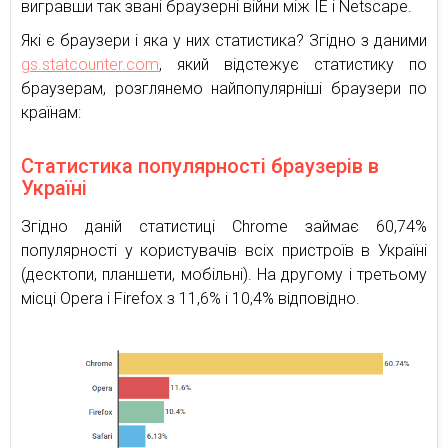
вигравши так звані браузерні війни між IE і Netscape.
Які є браузери і яка у них статистика? Згідно з даними
gs.statcounter.com
, який відстежує статистику по
браузерам, розглянемо найпопулярніші браузери по
країнам:
Статистика популярності браузерів в
Україні
Згідно даній статистиці Chrome займає 60,74%
популярності у користувачів всіх пристроїв в Україні
(десктопи, планшети, мобільні). На другому і третьому
місці Opera і Firefox з 11,6% і 10,4% відповідно.