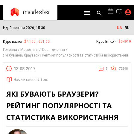
Нд, 9 серпня 2026, 15:30
UA
RU
Курс валют:
$44,65 , €51,60
Курс Біткоїн:
$64919
Головна
Маркетинг
Дослідження
Які бувають браузери? Рейтинг популярності та статистика використання
13.08.2017
5
72698
Час читання: 5.3 хв.
ЯКІ БУВАЮТЬ БРАУЗЕРИ?
РЕЙТИНГ ПОПУЛЯРНОСТІ ТА
СТАТИСТИКА ВИКОРИСТАННЯ