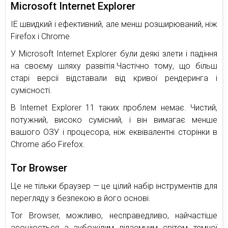
Microsoft Internet Explorer
IE швидкий і ефективний, але менш розширюваний, ніж
Firefox і Chrome
У Microsoft Internet Explorer були деякі злети і падіння
на своєму шляху развітія.Частічно тому, що більш
старі версії відставали від кривої рендеринга і
сумісності.
В Internet Explorer 11 таких проблем немає. Чистий,
потужний, високо сумісний, і він вимагає менше
вашого ОЗУ і процесора, ніж еквівалентні сторінки в
Chrome або Firefox.
Tor Browser
Це не тільки браузер — це цілий набір інструментів для
перегляду з безпекою в його основі.
Tor Browser, можливо, несправедливо, найчастіше
асоціюється з зубожілим підземним світом темної