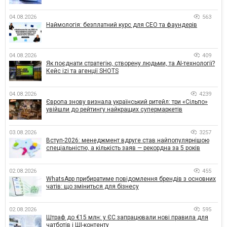
04.08.2026
563
Наймологія: безплатний курс для CEO та фаундерів
04.08.2026
409
Як поєднати стратегію, створену людьми, та AI-технології?
Кейс izi та агенції SHOTS
04.08.2026
4239
Європа знову визнала український ритейл: три «Сільпо»
увійшли до рейтингу найкращих супермаркетів
03.08.2026
3257
Вступ-2026: менеджмент вдруге став найпопулярнішою
спеціальністю, а кількість заяв — рекордна за 5 років
02.08.2026
455
WhatsApp прибиратиме повідомлення брендів з основних
чатів: що зміниться для бізнесу
02.08.2026
595
Штраф до €15 млн: у ЄС запрацювали нові правила для
чатботів і ШІ-контенту