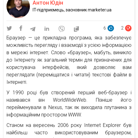
Антон Юдін
IT-підприємець, засновник marketer.ua
6
2
Браузер — це прикладна програма, яка забезпечує
можливість перегляду і взаємодії з усією інформацією
в мережі інтернет. Слово «браузер», мабуть, виникло
до Інтернету як загальний термін для призначених для
користувача інтерфейсів, який дозволяє вам
переглядати (переміщатися і читати) текстові файли в
Інтернеті.
У 1990 році був створений перший веб-браузер і
називався він WorldWideWeb. Пізніше його
перейменували в Nexus, так як виходила плутанина з
інформаційним простором WWW.
Станом на вересень 2006 року Internet Explorer був
найбільш часто використовуваним браузером,