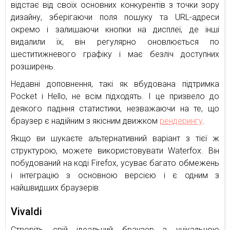
відстає від своїх основних конкурентів з точки зору
дизайну, зберігаючи поля пошуку та URL-адреси
окремо і залишаючи кнопки на дисплеї, де інші
видалили їх, він регулярно оновлюється по
шеститижневого графіку і має безліч доступних
розширень.
Недавні доповнення, такі як вбудована підтримка
Pocket і Hello, не всім підходять. І це призвело до
деякого падіння статистики, незважаючи на те, що
браузер є надійним з якісним движком
рендерингу
.
Якщо ви шукаєте альтернативний варіант з тієї ж
структурою, можете використовувати Waterfox. Він
побудований на коді Firefox, усуває багато обмежень
і інтеграцію з основною версією і є одним з
найшвидших браузерів.
Vivaldi
Створіть свій ідеальний браузер з унікальною