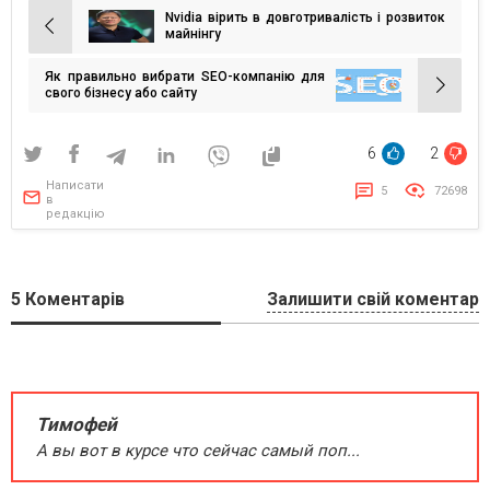
Nvidia вірить в довготривалість і розвиток
Навігація
майнінгу
записів
Як правильно вибрати SEO-компанію для
свого бізнесу або сайту
6
2
Написати
5
72698
в
редакцію
5
Коментарів
Залишити свій коментар
Тимофей
А вы вот в курсе что сейчас самый поп...