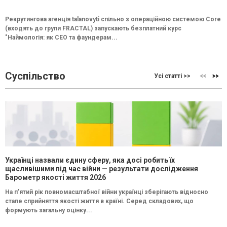
Рекрутингова агенція talanovyti спільно з операційною системою Core
(входять до групи FRACTAL) запускають безплатний курс
"Наймологія: як СEO та фаундерам...
Суспільство
Усі статті >>
Українці назвали єдину сферу, яка досі робить їх
щасливішими під час війни — результати дослідження
Барометр якості життя 2026
На п’ятий рік повномасштабної війни українці зберігають відносно
стале сприйняття якості життя в країні. Серед складових, що
формують загальну оцінку...