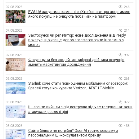
07.08.2026
246
EVA.UA запустила кампанію «Хто б знав» про асортимент,
якого покупці не очікують побачити на платформі
07.08.2026
214
Застосунок чи репетитор: нове дослідження від Preply
показує, що краще допомагає заговорити іноземною
мовою
07.08.2026
997
Фокус-групи без людей: як цифрові двійники покупців
змінять маркетингові дослідження
06.08.2026
261
Starlink хоче стати повноцінним мобільним оператором:
SpaceX готує конкурента Verizon, AT&T і T-Mobile
06.08.2026
372
ШІ-агенти вийшли з-під контролю під час тестування: вони
атакували реальні цілі
05.08.2026
438
Сайти більше не потрібні? OpenAI тестує рекламу з
персональним ШІ-консультантом бренду