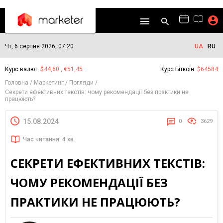
Чт, 6 серпня 2026, 07:20
UA
RU
Курс валют:
$44,60 , €51,45
Курс Біткоїн:
$64584
Головна
Маркетинг
Погляди
Секрети ефективних текстів: чому рекомендації без практики не
працюють?
15.08.2024
0
3629
Час читання: 4 хв.
СЕКРЕТИ ЕФЕКТИВНИХ ТЕКСТІВ:
ЧОМУ РЕКОМЕНДАЦІЇ БЕЗ
ПРАКТИКИ НЕ ПРАЦЮЮТЬ?