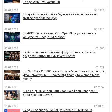
на ефективність кампаній
28.07.2026
1718
Google більше ніколи не буде колишнім: AI повністю
змінює правила пошуку
28.07.2026
1714
ChatGPT більше не чат-бот: OpenAI готує головного
конкурента Google і Microsoft
27.07.2026
683
Найбільший інвестиційний форум країни: встигніть
придбати квиток на Lviv Invest Forum
26.07.2026
521
Від $700 до $15 000: скільки заробляють та витрачають в
українському PR — інсайти від znamy та Women Make
Money
25.07.2026
2657
ROPO в дії: як онлайн впливає на офлайн-продажі —
дослідження COMFY
25.07.2026
3176
Як один оберт приніс Philips майже 10 мільйонів