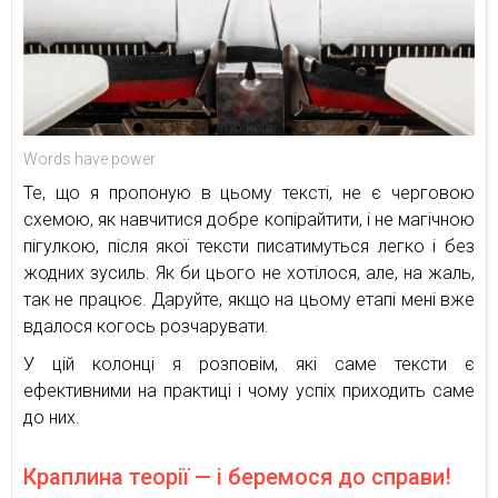
Words have power
Те, що я пропоную в цьому тексті, не є черговою
схемою, як навчитися добре копірайтити, і не магічною
пігулкою, після якої тексти писатимуться легко і без
жодних зусиль. Як би цього не хотілося, але, на жаль,
так не працює. Даруйте, якщо на цьому етапі мені вже
вдалося когось розчарувати.
У цій колонці я розповім, які саме тексти є
ефективними на практиці і чому успіх приходить саме
до них.
Краплина теорії — і беремося до справи!