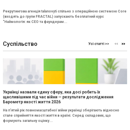
Рекрутингова агенція talanovyti спільно з операційною системою Core
(входять до групи FRACTAL) запускають безплатний курс
"Наймологія: як СEO та фаундерам...
Суспільство
Усі статті >>
Українці назвали єдину сферу, яка досі робить їх
щасливішими під час війни — результати дослідження
Барометр якості життя 2026
На п’ятий рік повномасштабної війни українці зберігають відносно
стале сприйняття якості життя в країні. Серед складових, що
формують загальну оцінку...