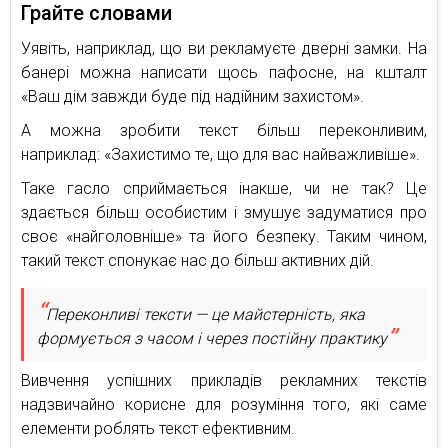
Грайте словами
Уявіть, наприклад, що ви рекламуєте дверні замки. На
банері можна написати щось пафосне, на кшталт
«Ваш дім завжди буде під надійним захистом».
А можна зробити текст більш переконливим,
наприклад: «Захистимо те, що для вас найважливіше».
Таке гасло сприймається інакше, чи не так? Це
здається більш особистим і змушує задуматися про
своє «найголовніше» та його безпеку. Таким чином,
такий текст спонукає нас до більш активних дій.
Переконливі тексти — це майстерність, яка
формується з часом і через постійну практику
Вивчення успішних прикладів рекламних текстів
надзвичайно корисне для розуміння того, які саме
елементи роблять текст ефективним.