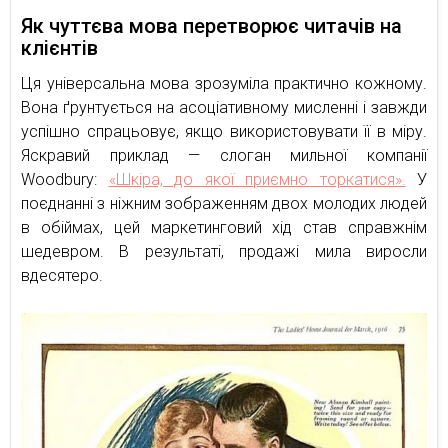
Як чуттєва мова перетворює читачів на
клієнтів
Ця універсальна мова зрозуміла практично кожному.
Вона ґрунтується на асоціативному мисленні і завжди
успішно спрацьовує, якщо використовувати її в міру.
Яскравий приклад — слоган мильної компанії
Woodbury:
«Шкіра, до якої приємно торкатися».
У
поєднанні з ніжним зображенням двох молодих людей
в обіймах, цей маркетинговий хід став справжнім
шедевром. В результаті, продажі мила виросли
вдесятеро.