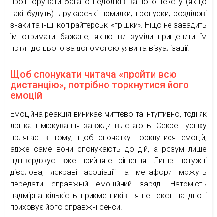
проігнорувати багато недоліків вашого тексту (якщо
такі будуть): друкарські помилки, пропуски, розділові
знаки та інші копірайтерські «грішки». Ніщо не завадить
їм отримати бажане, якщо ви зуміли прищепити їм
потяг до цього за допомогою уяви та візуалізації.
Щоб спонукати читача «пройти всю
дистанцію», потрібно торкнутися його
емоцій
Емоційна реакція виникає миттєво та інтуїтивно, тоді як
логіка і міркування завжди відстають. Секрет успіху
полягає в тому, щоб спочатку торкнутися емоцій,
адже саме вони спонукають до дій, а розум лише
підтверджує вже прийняте рішення. Лише потужні
дієслова, яскраві асоціації та метафори можуть
передати справжній емоційний заряд. Натомість
надмірна кількість прикметників тягне текст на дно і
приховує його справжні сенси.