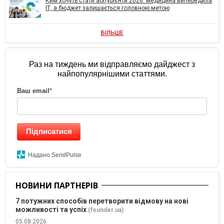
Ким хочуть стати абітурієнти 2026: медицина випередила
ІТ, а бюджет залишається головною метою
БІЛЬШЕ
Раз на тиждень ми відправляємо дайджест з
найпопулярнішими статтями.
Ваш email
*
Підписатися
Надано SendPulse
НОВИНИ ПАРТНЕРІВ
7 потужних способів перетворити відмову на нові
можливості та успіх
(founder.ua)
05.08.2026