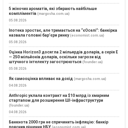
5 жіночих ароматів, які збирають найбільше
компліментів
(margosha.com.ua)
05.08.2026
Іпотека зростає, але тримається на “єОселі”: банкірка
назвала головні бар’єри ринку
(economist.com.ua)
05.08.2026
Оцінка Horizon3 досягла 2 мільярдів доларів, а серія E
— 250 мільйонів доларів, оскільки загрози від
штучного інтелекту загострюються
(founder.ua)
05.08.2026
Як самооцінка впливає на дохід
(margosha.com.ua)
04.08.2026
Anthropic уклала контракт на $10 млрд із хмарним
стартапом для розширення ШІ-інфраструктури
(founder.ua)
04.08.2026
Банкнота 2000 грн не спричинить інфляцію: банкір
пояснив рішення НБУ
(economist.com.ua)