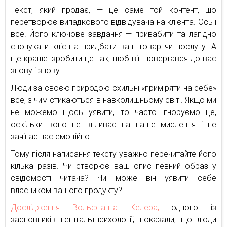
Текст, який продає, — це саме той контент, що
перетворює випадкового відвідувача на клієнта. Ось і
все! Його ключове завдання — привабити та лагідно
спонукати клієнта придбати ваш товар чи послугу. А
ще краще: зробити це так, щоб він повертався до вас
знову і знову.
Люди за своєю природою схильні «приміряти на себе»
все, з чим стикаються в навколишньому світі. Якщо ми
не можемо щось уявити, то часто ігноруємо це,
оскільки воно не впливає на наше мислення і не
зачіпає нас емоційно.
Тому після написання тексту уважно перечитайте його
кілька разів. Чи створює ваш опис певний образ у
свідомості читача? Чи може він уявити себе
власником вашого продукту?
Дослідження Вольфганга Келера,
одного із
засновників гештальтпсихології, показали, що люди