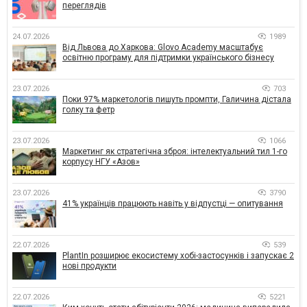
переглядів
24.07.2026
1989
Від Львова до Харкова: Glovo Academy масштабує
освітню програму для підтримки українського бізнесу
23.07.2026
703
Поки 97% маркетологів пишуть промпти, Галичина дістала
голку та фетр
23.07.2026
1066
Маркетинг як стратегічна зброя: інтелектуальний тил 1-го
корпусу НГУ «Азов»
23.07.2026
3790
41% українців працюють навіть у відпустці — опитування
22.07.2026
539
PlantIn розширює екосистему хобі-застосунків і запускає 2
нові продукти
22.07.2026
5221