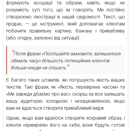
формують асоціації та образи, навіть якщо не
розуміють суті того, що їм говорять. Ми постійно
створюємо ілюстрації в нашій свідомості. Текст, що
продає, — це інструмент, який допомагає клієнтам
побачити правильну картину, бажану і привабливу
(або огидну, залежно від ситуації).
Після фрази «Поспішайте замовити, залишилося
обмаль часу» більшість потенційних клієнтів
більше нікуди не спішать
Є багато таких штампів, які погіршують якість ваших
текстів. Такі фрази, як «Якість, перевірена часом» та
«Ми завжди дбаємо про вас» скоріш за все залишать
вашу аудиторію холодною і незацікавленою, якщо
вам не вдасться створити привабливий імідж.
Однак, якщо вам вдалося створити яскравий образ, і
клієнти «приміряли» його на себе, вони будуть готові