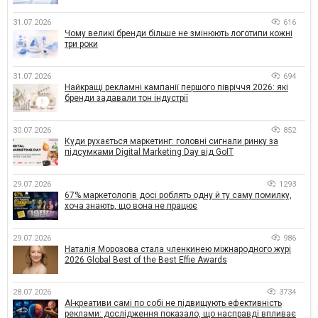
31.07.2026
616
Чому великі бренди більше не змінюють логотипи кожні
три роки
31.07.2026
694
Найкращі рекламні кампанії першого півріччя 2026: які
бренди задавали тон індустрії
30.07.2026
852
Куди рухається маркетинг: головні сигнали ринку за
підсумками Digital Marketing Day від GoIT
29.07.2026
1293
67% маркетологів досі роблять одну й ту саму помилку,
хоча знають, що вона не працює
29.07.2026
986
Наталія Морозова стала членкинею міжнародного журі
2026 Global Best of the Best Effie Awards
28.07.2026
3734
AI-креативи самі по собі не підвищують ефективність
реклами: дослідження показало, що насправді впливає