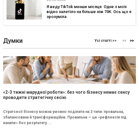
Я веду TikTok менше місяця. Одне з моїх
відео залетіло на більше ніж 70К. Ось що я
зрозуміла
Думки
Усі статті >>
«2-3 тижні марудної роботи»: без чого бізнесу немає сенсу
проводити стратегічну сесію
Стратсесії бізнесу можна умовно поділити на 3 типи: провальна,
збалансована й трансформаційна. Провальна — це «рефлексія під
канапе» без результату....