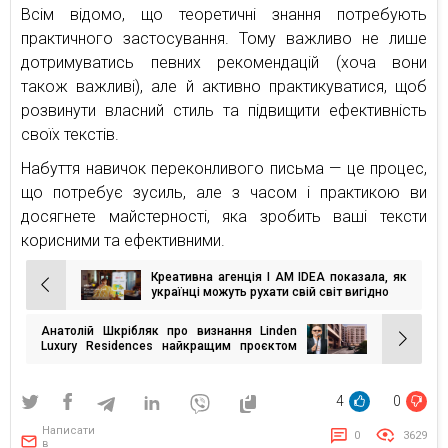
Всім відомо, що теоретичні знання потребують
практичного застосування. Тому важливо не лише
дотримуватись певних рекомендацій (хоча вони
також важливі), але й активно практикуватися, щоб
розвинути власний стиль та підвищити ефективність
своїх текстів.
Набуття навичок переконливого письма — це процес,
що потребує зусиль, але з часом і практикою ви
досягнете майстерності, яка зробить ваші тексти
корисними та ефективними.
Креативна агенція I AM IDEA показала, як
Навігація
українці можуть рухати свій світ вигідно
записів
Анатолій Шкрібляк про визнання Linden
Luxury Residences найкращим проєктом
року за версією CEEQA 2024
4
0
Написати
0
3629
в