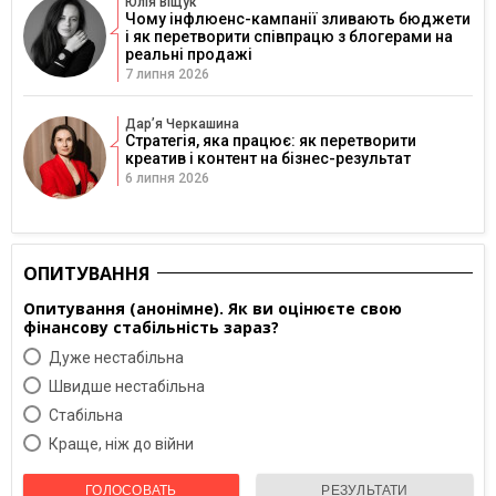
Юлія Віщук
Чому інфлюенс-кампанії зливають бюджети
і як перетворити співпрацю з блогерами на
реальні продажі
7 липня 2026
Дарʼя Черкашина
Стратегія, яка працює: як перетворити
креатив і контент на бізнес-результат
6 липня 2026
ОПИТУВАННЯ
Опитування (анонімне). Як ви оцінюєте свою
фінансову стабільність зараз?
Дуже нестабільна
Швидше нестабільна
Cтабільна
Краще, ніж до війни
ГОЛОСОВАТЬ
РЕЗУЛЬТАТИ