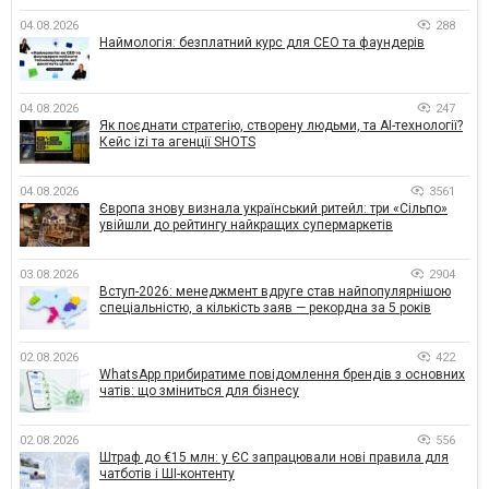
04.08.2026
288
Наймологія: безплатний курс для CEO та фаундерів
04.08.2026
247
Як поєднати стратегію, створену людьми, та AI-технології?
Кейс izi та агенції SHOTS
04.08.2026
3561
Європа знову визнала український ритейл: три «Сільпо»
увійшли до рейтингу найкращих супермаркетів
03.08.2026
2904
Вступ-2026: менеджмент вдруге став найпопулярнішою
спеціальністю, а кількість заяв — рекордна за 5 років
02.08.2026
422
WhatsApp прибиратиме повідомлення брендів з основних
чатів: що зміниться для бізнесу
02.08.2026
556
Штраф до €15 млн: у ЄС запрацювали нові правила для
чатботів і ШІ-контенту