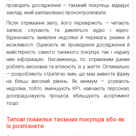
проводять дослідження — таємний покупець відвідує
заклад, який заплановано проконтролювати.
Після отримання звіту, його перевіряють — читають
записи, слухають та дивляться аудіо і відео.
Відзначають виявлені недоліки й переваги, ризики й
можливості. Оцінюють як проведення дослідження й
майстерність самого таємного покупця, так і надану
ним інформацію. Насамкінець, по отриманим даним
роблять висновки та втілюють їх у життя. Оптимально
— розробляють стратегію змін, що має вивести фірму
на більш високий рівень. Як мінімум — усувають
недоліки, тобто зменшують КРІ, навчають персонал,
доопрацьовують процеси, збільшують асортимент
тощо.
Типові помилки таємних покупців або як
їх розпізнати