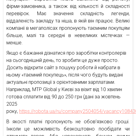
фірми-замовника, а також від кількості й складності
перевірок. Має значення складність легенди,
віддаленість закладу та ніша, в якій він працює. Великі
компанії в мегаполісах пропонують таємним покупцям
більше, малі та середні в невеликих містечках —
менше.
Якщо є бажання дізнатися про заробітки контролерів
на сьогоднішній день, то зробити це дуже просто.
Досить відкрити сайт з пошуку роботи й набрати в
ньому «таємний покупець», після чого будуть видані
актуальні пропозиції з орієнтовними зарплатами.
Наприклад, MTP Global у Києві за візит від 10 хвилин
готова сплатити від 90 до 250 грн (дані за жовтень
2025
року,
https://robota.ua/ru/company2504054/vacancy1084
В якості платні пропонують не обов’язково гроші.
Інколи це можливість безкоштовно пообідати чи