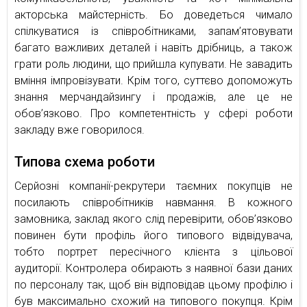
акторська майстерність. Бо доведеться чимало
спілкуватися із співробітниками, запам’ятовувати
багато важливих деталей і навіть дрібниць, а також
грати роль людини, що прийшла купувати. Не завадить
вміння імпровізувати. Крім того, суттєво допоможуть
знання мерчандайзингу і продажів, але це не
обов’язково. Про компетентність у сфері роботи
закладу вже говорилося.
Типова схема роботи
Серйозні компанії-рекрутери таємних покупців не
посилають співробітників навмання. В кожного
замовника, заклад якого слід перевірити, обов’язково
повинен бути профіль його типового відвідувача,
тобто портрет пересічного клієнта з цільової
аудиторії. Контролера обирають з наявної бази даних
по персоналу так, щоб він відповідав цьому профілю і
був максимально схожий на типового покупця. Крім