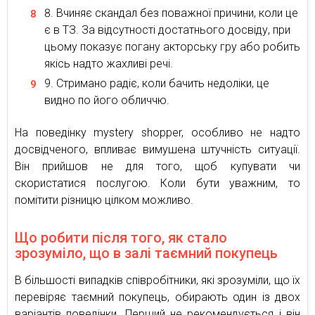
Вчиняє скандал без поважної причини, коли це
є в ТЗ. За відсутності достатнього досвіду, при
цьому показує погану акторську гру або робить
якісь надто жахливі речі.
Стримано радіє, коли бачить недоліки, це
видно по його обличчю.
На поведінку mystery shopper, особливо не надто
досвідченого, впливає вимушена штучність ситуації.
Він прийшов не для того, щоб купувати чи
скористатися послугою. Коли бути уважним, то
помітити різницю цілком можливо.
Що робити після того, як стало
зрозуміло, що в залі таємний покупець
В більшості випадків співробітники, які зрозуміли, що їх
перевіряє таємний покупець, обирають один із двох
варіантів поведінки. Перший не рекомендується і він