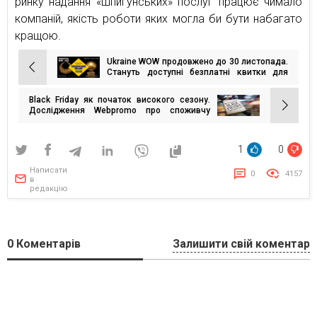
ринку надання «шпигунських» послуг працює чимало
компаній, якість роботи яких могла би бути набагато
кращою.
Ukraine WOW продовжено до 30 листопада.
Навігація
Стануть доступні безплатні квитки для
ВПО та членів родин військових
записів
Black Friday як початок високого сезону.
Дослідження Webpromo про споживчу
поведінку українців для ефективних
рекламних стратегій МСБ
1
0
Написати
0
4157
в
редакцію
0
Коментарів
Залишити свій коментар