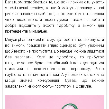
Багатьом подобається те, що вони приймають участь
у поліпшенні сервісу, та ще й можуть розвинути такі
риси як аналітичні здібності, спостережливість і вміння
чітко висловлювати власні думки. Також ця робота
добре підходить у якості підробітку, а вимоги для
претендентів мінімальні.
Мінуси phantom-test в тому, що треба чітко виконувати
всі вимоги, працювати згідно сценарію, бути уважним
щоб нічого не пропустити. Бо інакше можна лишитися
без зарплатні. Коли це підробіток, то прибуток
швидше за все буде нестабільний. Інколи доводиться
стикатися з некомпетентністю персоналу, його
грубістю та іншим негативом. А у великих містах має
місце значна конкуренція, буває, що кожне
замовлення «вихоплюють» протягом 1-2 хвилин.