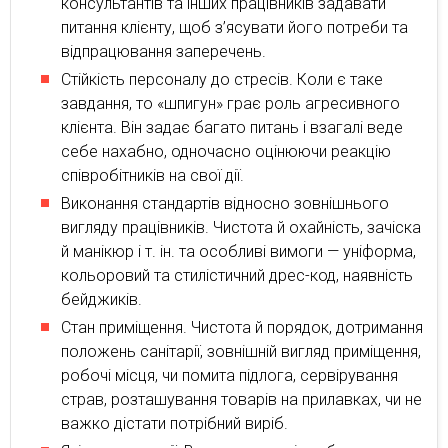
консультантів та інших працівників задавати
питання клієнту, щоб з’ясувати його потреби та
відпрацювання заперечень.
Стійкість персоналу до стресів. Коли є таке
завдання, то «шпигун» грає роль агресивного
клієнта. Він задає багато питань і взагалі веде
себе нахабно, одночасно оцінюючи реакцію
співробітників на свої дії.
Виконання стандартів відносно зовнішнього
вигляду працівників. Чистота й охайність, зачіска
й манікюр і т. ін. та особливі вимоги — уніформа,
кольоровий та стилістичний дрес-код, наявність
бейджиків.
Стан приміщення. Чистота й порядок, дотримання
положень санітарії, зовнішній вигляд приміщення,
робочі місця, чи помита підлога, сервірування
страв, розташування товарів на прилавках, чи не
важко дістати потрібний виріб.