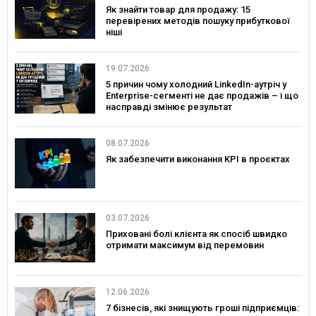
Як знайти товар для продажу: 15
перевірених методів пошуку прибуткової
ніші
19.07.2026
5 причин чому холодний LinkedIn-аутріч у
Enterprise-сегменті не дає продажів – і що
насправді змінює результат
08.07.2026
Як забезпечити виконання KPI в проєктах
03.07.2026
Приховані болі клієнта як спосіб швидко
отримати максимум від перемовин
12.06.2026
7 бізнесів, які знищують гроші підприємців: