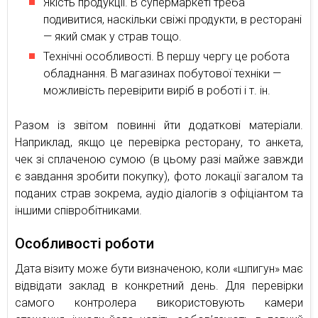
Якість продукції. В супермаркеті треба
подивитися, наскільки свіжі продукти, в ресторані
— який смак у страв тощо.
Технічні особливості. В першу чергу це робота
обладнання. В магазинах побутової техніки —
можливість перевірити виріб в роботі і т. ін.
Разом із звітом повинні йти додаткові матеріали.
Наприклад, якщо це перевірка ресторану, то анкета,
чек зі сплаченою сумою (в цьому разі майже завжди
є завдання зробити покупку), фото локації загалом та
поданих страв зокрема, аудіо діалогів з офіціантом та
іншими співробітниками.
Особливості роботи
Дата візиту може бути визначеною, коли «шпигун» має
відвідати заклад в конкретний день. Для перевірки
самого контролера використовують камери