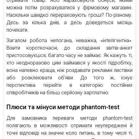
отримати товар. Або нараховують бонуси, якими
можна потім розрахуватися у фірмовому магазині.
Наскільки швидко перераховують гроші? По-різному.
Десь за кілька днів, а десь доведеться місяць
почекати.
Загалом робота непогана, неважка, «інтелігентна».
Візити короткочасні, до складання звітів-анкет
пристосовуєшся, багато часу не займає. Як кажуть ті,
хто неодноразово цим займався у якості підробітку,
вона напевно краща, ніж роздавати рекламні листівки
або розклеювати об’яви. До того ж, існує
перспектива перейти в категорію постійних
співробітників на більш серйозну зарплатню.
Плюси та мінуси методи phantom-test
Для замовника переваги методи phantom-test
полягають в можливості отримати неупереджені й
точні відповіді на значне коло питань, в тому числі ті,