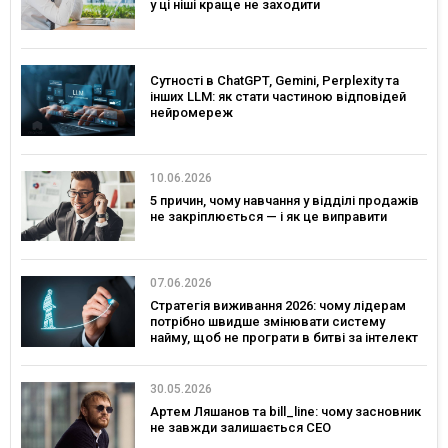
у ці ніші краще не заходити
Сутності в ChatGPT, Gemini, Perplexity та
інших LLM: як стати частиною відповідей
нейромереж
10.06.2026
5 причин, чому навчання у відділі продажів
не закріплюється — і як це виправити
07.06.2026
Стратегія виживання 2026: чому лідерам
потрібно швидше змінювати систему
найму, щоб не програти в битві за інтелект
30.05.2026
Артем Ляшанов та bill_line: чому засновник
не завжди залишається CEO