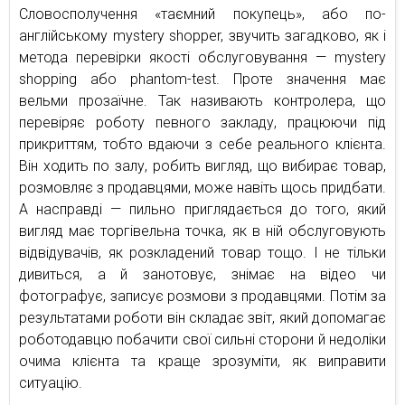
Словосполучення «таємний покупець», або по-
англійському mystery shopper, звучить загадково, як і
метода перевірки якості обслуговування — mystery
shopping або phantom-test. Проте значення має
вельми прозаїчне. Так називають контролера, що
перевіряє роботу певного закладу, працюючи під
прикриттям, тобто вдаючи з себе реального клієнта.
Він ходить по залу, робить вигляд, що вибирає товар,
розмовляє з продавцями, може навіть щось придбати.
А насправді — пильно приглядається до того, який
вигляд має торгівельна точка, як в ній обслуговують
відвідувачів, як розкладений товар тощо. І не тільки
дивиться, а й занотовує, знімає на відео чи
фотографує, записує розмови з продавцями. Потім за
результатами роботи він складає звіт, який допомагає
роботодавцю побачити свої сильні сторони й недоліки
очима клієнта та краще зрозуміти, як виправити
ситуацію.