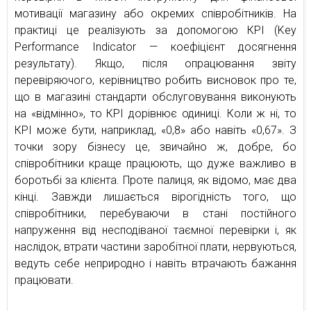
мотивації магазину або окремих співробітників. На
практиці це реалізують за допомогою КРІ (Key
Performance Indicator — коефіцієнт досягнення
результату). Якщо, після опрацювання звіту
перевіряючого, керівництво робить висновок про те,
що в магазині стандарти обслуговування виконують
на «відмінно», то КРІ дорівнює одиниці. Коли ж ні, то
КРІ може бути, наприклад, «0,8» або навіть «0,67». З
точки зору бізнесу це, звичайно ж, добре, бо
співробітники краще працюють, що дуже важливо в
боротьбі за клієнта. Проте палиця, як відомо, має два
кінці. Завжди лишається вірогідність того, що
співробітники, перебуваючи в стані постійного
напруження від несподіваної таємної перевірки і, як
наслідок, втрати частини заробітної плати, нервуються,
ведуть себе неприродно і навіть втрачають бажання
працювати.