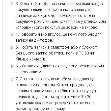
Коли в ТЗ треба визначити, через який час до
покупця підійде співробітник, то «шпигун»
зазвичай заходить до приміщення і стоїть із
секундоміром у кишені, «дивлячись у стелю». Для
«справжнього» покупця це зовсім не типово.
Говорить чітко вголос, це йому потрібно для
запису на диктофон.
Робить записи в смартфоні або у блокноті.
Без цього важко обійтись, коли в ТЗ 50 чи
більше критеріїв.
«Ховає очі», дивиться в підлогу, розмовляючи
з персоналом.
Ставить питання, немовби за заздалегідь
складеним переліком. Кожен продавець із
певним стажем знає, що більшість покупців
починають діалог, використовуючи 10-20
усталених фраз. Контролер часто починає
розмову зовсім по-іншому.