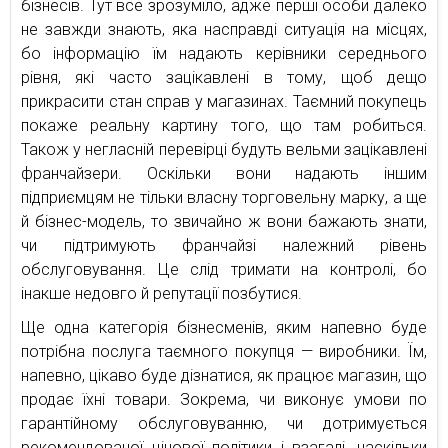
бізнесів. Тут все зрозуміло, адже перші особи далеко
не завжди знають, яка насправді ситуація на місцях,
бо інформацію їм надають керівники середнього
рівня, які часто зацікавлені в тому, щоб дещо
прикрасити стан справ у магазинах. Таємний покупець
покаже реальну картину того, що там робиться.
Також у негласній перевірці будуть вельми зацікавлені
франчайзери. Оскільки вони надають іншим
підприємцям не тільки власну торговельну марку, а ще
й бізнес-модель, то звичайно ж вони бажають знати,
чи підтримують франчайзі належний рівень
обслуговування. Це слід тримати на контролі, бо
інакше недовго й репутації позбутися.
Ще одна категорія бізнесменів, яким напевно буде
потрібна послуга таємного покупця — виробники. Їм,
напевно, цікаво буде дізнатися, як працює магазин, що
продає їхні товари. Зокрема, чи виконує умови по
гарантійному обслуговуванню, чи дотримується
рекомендованої цінової політики і взагалі, наскільки