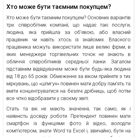
Хто може бути таємним покупцем?
Хто може бути таємним покупцем? Основних варіантів
три: співробітник компанії, що надає такі послуги,
людина, яка прийшла за об’явою, або власний
працівник чи навіть хтось із знайомих. Власного
працівника можуть використати лише великі фірми, в
яких менеджери торгівельних точок не знають в
обличчя співробітників середньої ланки. Загалом
підставним відвідувачем може бути будь-яка людина
від 18 до 65 років. Обмеження за віком прийняте з тих
міркувань, що «шпигун» повинен мати добру пам’ять та
вміти концентруватися на безлічі дрібниць, щоб потім
все чітко відобразити у своєму звіті.
Стать та вік не мають значення, так само, як і
наявність досвіду роботи. Претендент повинен мати
смартфон із функціями фото й відео, володіти
комп’ютером, знати Word та Excel і, звичайно, бути на