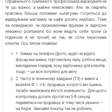
Справжнього сумлінного професіонала вирахувати не
те що важко, а майже неможливо. Але, як свідчить
практика, більше половини «шпигунів» готуються до
відвідування магазину чи кафе досить недбало. Тому
за поведінкою чи промовленим фразам їх відносно
неважко розпізнати, бо вони ведуть себе трохи (а
подеколи й не трохи!) не так, як сотні пересічних
клієнтів. Ось типові помилки:
Знімає на телефон (фото, аудіо чи відео)
фасад магазина, торговельну залу, робочі місця,
викладення товарів, зону відпочинку для клієнтів
тощо — це все потрібно для звіту.
Часто в технічному завданні (ТЗ) є вимога
вказати Ф. І. п Б. продавця, котрого він оцінює,
та/або змалювати його/її зовнішність. Для цього
контролеру досить протягом 5-8 секунд
подивитися на продавця, в тому числі уважно —
на бедж. Звичайні покупці так не роблять.