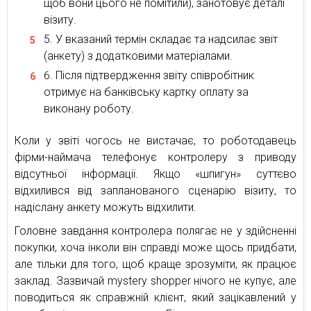
щоб вони цього не помітили), занотовує деталі
візиту.
У вказаний термін складає та надсилає звіт
(анкету) з додатковими матеріалами.
Після підтвердження звіту співробітник
отримує на банківську картку оплату за
виконану роботу.
Коли у звіті чогось не вистачає, то роботодавець
фірми-наймача телефонує контролеру з приводу
відсутньої інформації. Якщо «шпигун» суттєво
відхилився від запланованого сценарію візиту, то
надіслану анкету можуть відхилити.
Головне завдання контролера полягає не у здійсненні
покупки, хоча інколи він справді може щось придбати,
але тільки для того, щоб краще зрозуміти, як працює
заклад. Зазвичай mystery shopper нічого не купує, але
поводиться як справжній клієнт, який зацікавлений у