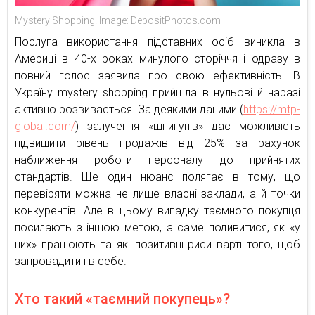
Mystery Shopping. Image: DepositPhotos.com
Послуга використання підставних осіб виникла в
Америці в 40-х роках минулого сторіччя і одразу в
повний голос заявила про свою ефективність. В
Україну mystery shopping прийшла в нульові й наразі
активно розвивається. За деякими даними (
https://mtp-
global.com/
) залучення «шпигунів» дає можливість
підвищити рівень продажів від 25% за рахунок
наближення роботи персоналу до прийнятих
стандартів. Ще один нюанс полягає в тому, що
перевіряти можна не лише власні заклади, а й точки
конкурентів. Але в цьому випадку таємного покупця
посилають з іншою метою, а саме подивитися, як «у
них» працюють та які позитивні риси варті того, щоб
запровадити і в себе.
Хто такий «таємний покупець»?