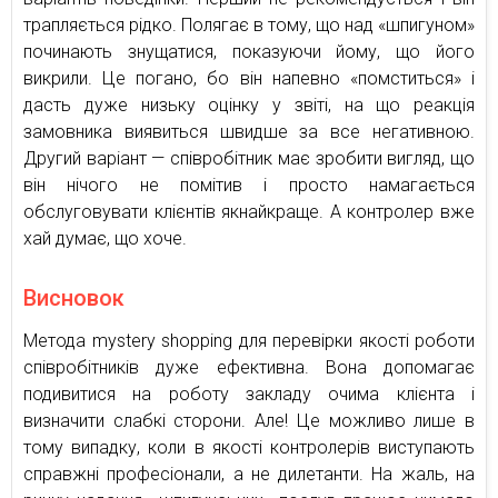
трапляється рідко. Полягає в тому, що над «шпигуном»
починають знущатися, показуючи йому, що його
викрили. Це погано, бо він напевно «помститься» і
дасть дуже низьку оцінку у звіті, на що реакція
замовника виявиться швидше за все негативною.
Другий варіант — співробітник має зробити вигляд, що
він нічого не помітив і просто намагається
обслуговувати клієнтів якнайкраще. А контролер вже
хай думає, що хоче.
Висновок
Метода mystery shopping для перевірки якості роботи
співробітників дуже ефективна. Вона допомагає
подивитися на роботу закладу очима клієнта і
визначити слабкі сторони. Але! Це можливо лише в
тому випадку, коли в якості контролерів виступають
справжні професіонали, а не дилетанти. На жаль, на