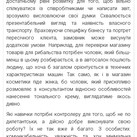
достатньому рівні розвитку для того, щоб вільно
спілкуватися із співробітниками чи написати звіт,
зрозуміло висловлюючи свої думки. Схвалюється
презентабельний вигляд та наявність власного
транспорту. Враховуючи специфіку бізнесу та портрет
пересічного клієнта, замовник може висунути
додаткові умови. Наприклад, для перевірки магазину
товарів для рибальства потрібен чоловік, який більш-
менш в цьому розбирається, а в автосалон пошлють
людину, що хоча б загалом орієнтується в технічних
характеристиках машин. Так само, як і в магазин
косметики піде жінка, бо чоловік, який прискіпливо
розмовляє з консультантом відносно особливостей
нанесення тонального крему, виглядатиме якось
дивно.
Які навички потрібні контролеру для того, щоб не по
дилетантськи, а дійсно добре виконувати свою
роботу? Їх не так вже й багато. З особистих:
комунікабельність, уважність та хоч мінімальна