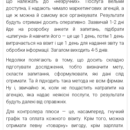
що належать до «незручних». Послуга вельми
доступна, її надають чимало маркетингових агенцій, а
ще ж можна й самому все організувати. Результати
будуть отримані досить оперативно. Зазвичай 1-2 дні
йде на розробку анкети й запитань, підібрати
«шпигуна» й навчити його — це ще 1 день, потім 1 день
витрачається на візит і ще 1 день для надання звіту та
обробки інформації. Загалом виходить 4-5 днів.
Недоліки полягають в тому, що досить складно
підготувати дослідження, тобто визначити мету,
скласти запитання, сформулювати, які дані слід
отримати. Та й підходить така метода не всім фірмам.
Ну і, звичайно ж, коли не пощастить натрапити на
агенцію, яка надає неякісні послуги, то результати
будуть далекі від справжніх.
Для контролера плюси — це, насамперед, гнучкий
графік та оплата кожного візиту. Крім того, можна
отримати певну «товарну» вигоду, крім зарплати.