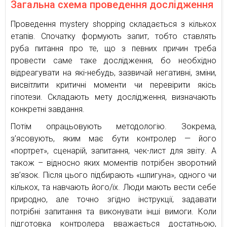
Загальна схема проведення дослідження
Проведення mystery shopping складається з кількох
етапів. Спочатку формують запит, тобто ставлять
руба питання про те, що з певних причин треба
провести саме таке дослідження, бо необхідно
відреагувати на які-небудь, зазвичай негативні, зміни,
висвітлити критичні моменти чи перевірити якісь
гіпотези. Складають мету дослідження, визначають
конкретні завдання.
Потім опрацьовують методологію. Зокрема,
з’ясовують, яким має бути контролер — його
«портрет», сценарій, запитання, чек-лист для звіту. А
також – відносно яких моментів потрібен зворотний
зв’язок. Після цього підбирають «шпигуна», одного чи
кількох, та навчають його/їх. Люди мають вести себе
природно, але точно згідно інструкції, задавати
потрібні запитання та виконувати інші вимоги. Коли
підготовка контролера вважається достатньою,