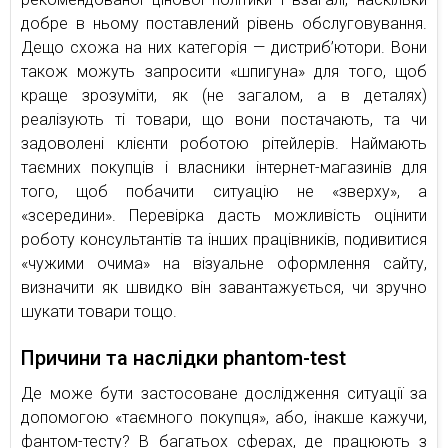
добре в ньому поставлений рівень обслуговування.
Дещо схожа на них категорія — дистриб’ютори. Вони
також можуть запросити «шпигуна» для того, щоб
краще зрозуміти, як (не загалом, а в деталях)
реалізують ті товари, що вони постачають, та чи
задоволені клієнти роботою рітейлерів. Наймають
таємних покупців і власники інтернет-магазинів для
того, щоб побачити ситуацію не «зверху», а
«зсередини». Перевірка дасть можливість оцінити
роботу консультантів та інших працівників, подивитися
«чужими очима» на візуальне оформлення сайту,
визначити як швидко він завантажується, чи зручно
шукати товари тощо.
Причини та наслідки phantom-test
Де може бути застосоване дослідження ситуації за
допомогою «таємного покупця», або, інакше кажучи,
фантом-тесту? В багатьох сферах, де працюють з