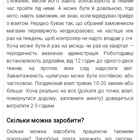
стеження, інколи його навіть зобов’язують в певний
час пройти під ними. А може бути й довільною, тоді
ніхто, навіть замовник, не знає, коли відвідувач прийде
з візитом. Нерідко буває так, що обраний замовником
магазин перевіряють неодноразово, не частіше ніж
раз на тиждень, щоб контролер не надто впадав у очі.
Хоча може бути й раз на місяць чи раз на квартал —
періодичність визначає адміністрація. Роботодавці
встановлюють дедлайни, від 12 годин до одного-двох
тижнів, на протязі яких слід надіслати звіт.
Завантаженість «шпигуна» може бути постійною або
частковою. Поодинокий візит триває 10-20 хвилин або
більше. Хоча реально на все (доїхати до точки, візит,
повернутися додому, заповнити анкету) доведеться
витратити 2-3 години.
Скільки можна заробити?
Скільки можна заробити, працюючи таємним
покупцем? Заробітна плата залежить від регіону,