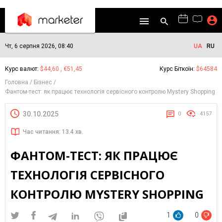
Чт, 6 серпня 2026, 08:40
UA
RU
Курс валют:
$44,60 , €51,45
Курс Біткоїн:
$64584
Головна
Бізнес
Фантом-тест: як працює технологія сервісного контролю Mystery Shopping
30.10.2025
0
4157
Час читання: 13.4 хв.
ФАНТОМ-ТЕСТ: ЯК ПРАЦЮЄ
ТЕХНОЛОГІЯ СЕРВІСНОГО
КОНТРОЛЮ MYSTERY SHOPPING
1
0