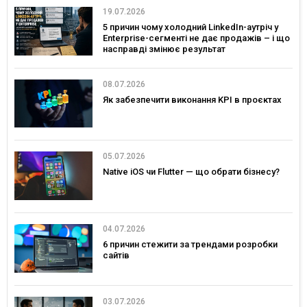
19.07.2026
5 причин чому холодний LinkedIn-аутріч у
Enterprise-сегменті не дає продажів – і що
насправді змінює результат
08.07.2026
Як забезпечити виконання KPI в проєктах
05.07.2026
Native iOS чи Flutter — що обрати бізнесу?
04.07.2026
6 причин стежити за трендами розробки
сайтів
03.07.2026