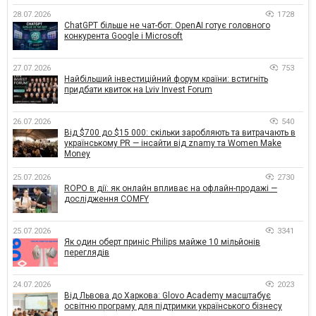
28.07.2026
1728
ChatGPT більше не чат-бот: OpenAI готує головного
конкурента Google і Microsoft
27.07.2026
753
Найбільший інвестиційний форум країни: встигніть
придбати квиток на Lviv Invest Forum
26.07.2026
540
Від $700 до $15 000: скільки заробляють та витрачають в
українському PR — інсайти від znamy та Women Make
Money
25.07.2026
2730
ROPO в дії: як онлайн впливає на офлайн-продажі —
дослідження COMFY
25.07.2026
3341
Як один оберт приніс Philips майже 10 мільйонів
переглядів
24.07.2026
2023
Від Львова до Харкова: Glovo Academy масштабує
освітню програму для підтримки українського бізнесу