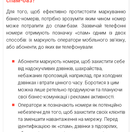
спам-баз?
Для того, щоб ефективно протистояти маркуванню
бізнес-номерів, потрібно зрозуміти яким чином номер
може потрапити до спам-бази. Зазвичай телефонні
номери отримують позначку «спам» одним із двох
способів: їх маркують оператори мобільного зв’язку,
або абоненти, до яких ви телефонували.
Абоненти маркують номери, щоб захистити себе
від надокучливих дзвінків, шахрайства,
небажаних пропозицій, наприклад, при холодних
дзвінках і втрати цінного часу. Боротися з цим
можна лише ретельно продумуючи та плануючи
свої бізнес-комунікації і рекламні активності.
Оператори ж позначають номери як потенційно
небезпечні для того, щоб захистити своїх клієнтів
та зменшити навантаження на мережу. Перед
ідентифікацією як «спам», дзвінки з підозрілих,