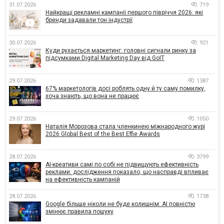
31.07.2026
719
Найкращі рекламні кампанії першого півріччя 2026: які
бренди задавали тон індустрії
30.07.2026
921
Куди рухається маркетинг: головні сигнали ринку за
підсумками Digital Marketing Day від GoIT
29.07.2026
1387
67% маркетологів досі роблять одну й ту саму помилку,
хоча знають, що вона не працює
29.07.2026
1050
Наталія Морозова стала членкинею міжнародного журі
2026 Global Best of the Best Effie Awards
28.07.2026
3799
AI-креативи самі по собі не підвищують ефективність
реклами: дослідження показало, що насправді впливає
на ефективність кампаній
28.07.2026
1738
Google більше ніколи не буде колишнім: AI повністю
змінює правила пошуку