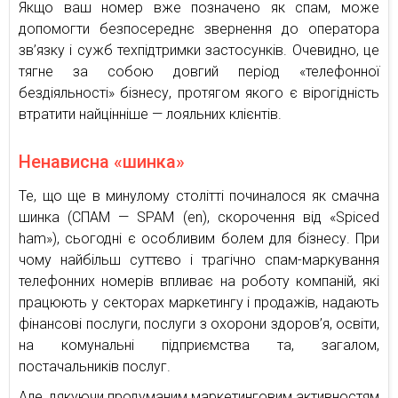
Якщо ваш номер вже позначено як спам, може
допомогти безпосереднє звернення до оператора
зв’язку і сужб техпідтримки застосунків. Очевидно, це
тягне за собою довгий період «телефонної
бездіяльності» бізнесу, протягом якого є вірогідність
втратити найцінніше — лояльних клієнтів.
Ненависна «шинка»
Те, що ще в минулому столітті починалося як смачна
шинка (СПАМ — SPAM (en), скорочення від «Spiced
ham»), сьогодні є особливим болем для бізнесу. При
чому найбільш суттєво і трагічно спам-маркування
телефонних номерів впливає на роботу компаній, які
працюють у секторах маркетингу і продажів, надають
фінансові послуги, послуги з охорони здоров’я, освіти,
на комунальні підприємства та, загалом,
постачальників послуг.
Але, дякуючи продуманим маркетинговим активностям