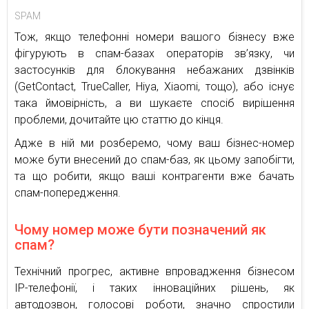
SPAM
Тож, якщо телефонні номери вашого бізнесу вже
фігурують в спам-базах операторів зв’язку, чи
застосунків для блокування небажаних дзвінків
(GetContact, TrueCaller, Hiya, Xiaomi, тощо), або існує
така ймовірність, а ви шукаєте спосіб вирішення
проблеми, дочитайте цю статтю до кінця.
Адже в ній ми розберемо, чому ваш бізнес-номер
може бути внесений до спам-баз, як цьому запобігти,
та що робити, якщо ваші контрагенти вже бачать
спам-попередження.
Чому номер може бути позначений як
спам?
Технічний прогрес, активне впровадження бізнесом
IP-телефонії, і таких інноваційних рішень, як
автодозвон, голосові роботи, значно спростили