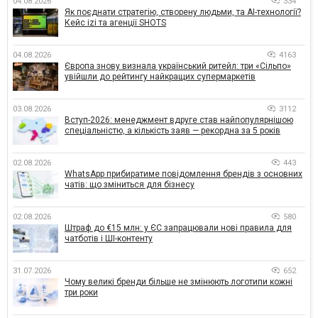
04.08.2026
334
Як поєднати стратегію, створену людьми, та AI-технології?
Кейс izi та агенції SHOTS
04.08.2026
4163
Європа знову визнала український ритейл: три «Сільпо»
увійшли до рейтингу найкращих супермаркетів
03.08.2026
3112
Вступ-2026: менеджмент вдруге став найпопулярнішою
спеціальністю, а кількість заяв — рекордна за 5 років
02.08.2026
443
WhatsApp прибиратиме повідомлення брендів з основних
чатів: що зміниться для бізнесу
02.08.2026
580
Штраф до €15 млн: у ЄС запрацювали нові правила для
чатботів і ШІ-контенту
31.07.2026
652
Чому великі бренди більше не змінюють логотипи кожні
три роки