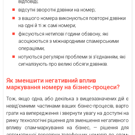
відповіді;
відсутні зворотні дзвінки на номер;
з вашого номера виконуються повторні дзвінки
на одні й ті ж самі номери;
фіксуються нетипові години обзвону, які
асоціюються з міжнародними спамерськими
операціями;
нотуються регулярні проблеми зі з’єднанням, які
сигналізують про великі обсяги дзвінків.
Як зменшити негативний вплив
маркування номеру на бізнес-процеси?
Тож, якщо одна, або декілька з вищезазначених дій є
невід’ємними частинами ваших бізнес-процесів, варто
грати на випередження і звернути увагу на доступні на
ринку технологічні рішення для зменшення негативного
впливу спам-маркування на бізнес, — рішення для
автоматичної перевірки телефонних номерів по спам-