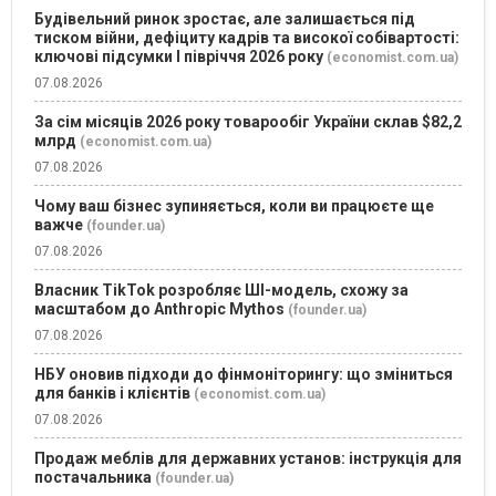
Будівельний ринок зростає, але залишається під
тиском війни, дефіциту кадрів та високої собівартості:
ключові підсумки І півріччя 2026 року
(economist.com.ua)
07.08.2026
За сім місяців 2026 року товарообіг України склав $82,2
млрд
(economist.com.ua)
07.08.2026
Чому ваш бізнес зупиняється, коли ви працюєте ще
важче
(founder.ua)
07.08.2026
Власник TikTok розробляє ШІ-модель, схожу за
масштабом до Anthropic Mythos
(founder.ua)
07.08.2026
НБУ оновив підходи до фінмоніторингу: що зміниться
для банків і клієнтів
(economist.com.ua)
07.08.2026
Продаж меблів для державних установ: інструкція для
постачальника
(founder.ua)