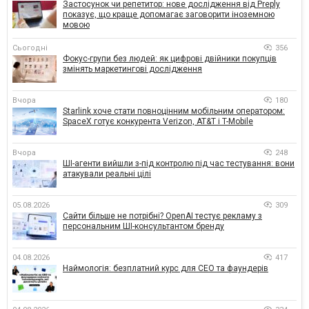
Застосунок чи репетитор: нове дослідження від Preply
показує, що краще допомагає заговорити іноземною
мовою
Сьогодні
356
Фокус-групи без людей: як цифрові двійники покупців
змінять маркетингові дослідження
Вчора
180
Starlink хоче стати повноцінним мобільним оператором:
SpaceX готує конкурента Verizon, AT&T і T-Mobile
Вчора
248
ШІ-агенти вийшли з-під контролю під час тестування: вони
атакували реальні цілі
05.08.2026
309
Сайти більше не потрібні? OpenAI тестує рекламу з
персональним ШІ-консультантом бренду
04.08.2026
417
Наймологія: безплатний курс для CEO та фаундерів