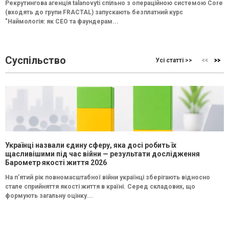
Рекрутингова агенція talanovyti спільно з операційною системою Core
(входять до групи FRACTAL) запускають безплатний курс
"Наймологія: як СEO та фаундерам...
Суспільство
Усі статті >>
Українці назвали єдину сферу, яка досі робить їх
щасливішими під час війни — результати дослідження
Барометр якості життя 2026
На п’ятий рік повномасштабної війни українці зберігають відносно
стале сприйняття якості життя в країні. Серед складових, що
формують загальну оцінку...