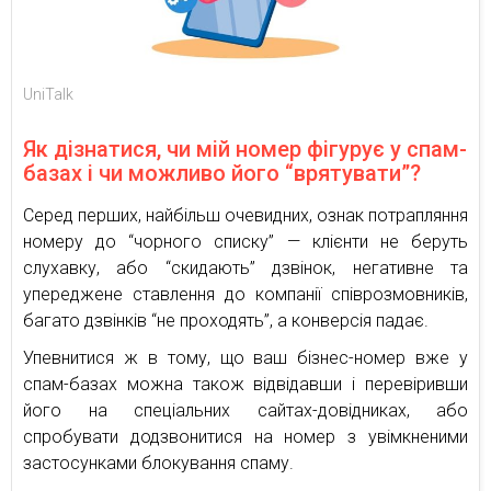
UniTalk
Як дізнатися, чи мій номер фігурує у спам-
базах і чи можливо його “врятувати”?
Серед перших, найбільш очевидних, ознак потрапляння
номеру до “чорного списку” — клієнти не беруть
слухавку, або “скидають” дзвінок, негативне та
упереджене ставлення до компанії співрозмовників,
багато дзвінків “не проходять”, а конверсія падає.
Упевнитися ж в тому, що ваш бізнес-номер вже у
спам-базах можна також відвідавши і перевіривши
його на спеціальних сайтах-довідниках, або
спробувати додзвонитися на номер з увімкненими
застосунками блокування спаму.