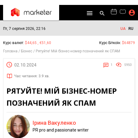
Пт, 7 серпня 2026, 22:16
UA
RU
Курс валют:
$44,65 , €51,60
Курс Біткоїн:
$64879
Головна
Бізнес
Рятуйте! Мій бізнес-номер позначений як СПАМ
02.10.2024
1
5950
Час читання: 3.9 хв.
РЯТУЙТЕ! МІЙ БІЗНЕС-НОМЕР
ПОЗНАЧЕНИЙ ЯК СПАМ
Ірина Вакуленко
PR pro and passionate writer