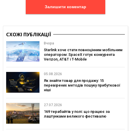
Залишити коментар
СХОЖІ ПУБЛІКАЦІЇ
Вчора
Starlink хоче стати повноцінним мобільним
оператором: SpaceX готує конкурента
Verizon, AT&T і T-Mobile
05.08.2026
Як знайти товар для продажу: 15
перевірених методів пошуку прибуткової
ніші
27.07.2026
169 терабайтів у полі: що працює за
лаштунками великого фестивалю