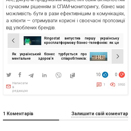
і сучасним рішенням зі СПАМ-мониторингу, бізнес має
можливість бути в рази ефективнішим в комунікаціях,
а клієнти — отримувати корисні і своєчасні пропозиції
від улюблених брендів.
Ringostat випустив першу українську
Навігація
кросплатформову бізнес-телефонію: як це
працює?
записів
Як український бізнес турбується про
ментальне здоров’я співробітників:
результати опитування, що змушують
замислитися
10
0
Написати
1
5950
в
редакцію
1
Коментарів
Залишити свій коментар