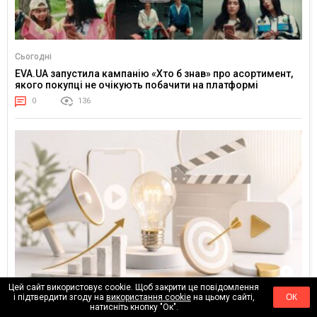
Сьогодні
EVA.UA запустила кампанію «Хто б знав» про асортимент,
якого покупці не очікують побачити на платформі
0
136
Цей сайт використовує cookie. Щоб закрити це повідомлення
і підтвердити згоду на
використання cookie
на цьому сайті,
ОК
31.07.2026
натисніть кнопку "Ок".
Найкращі рекламні кампанії першого півріччя 2026: які