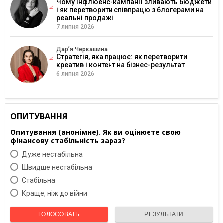
Чому інфлюенс-кампанії зливають бюджети
і як перетворити співпрацю з блогерами на
реальні продажі
7 липня 2026
Дарʼя Черкашина
Стратегія, яка працює: як перетворити
креатив і контент на бізнес-результат
6 липня 2026
ОПИТУВАННЯ
Опитування (анонімне). Як ви оцінюєте свою
фінансову стабільність зараз?
Дуже нестабільна
Швидше нестабільна
Cтабільна
Краще, ніж до війни
ГОЛОСОВАТЬ
РЕЗУЛЬТАТИ