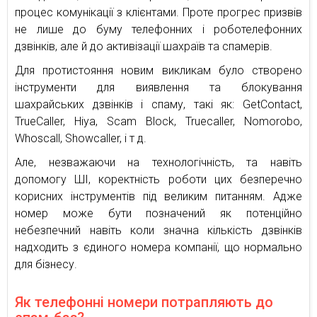
процес комунікації з клієнтами. Проте прогрес призвів
не лише до буму телефонних і роботелефонних
дзвінків, але й до активізації шахраїв та спамерів.
Для протистояння новим викликам було створено
інструменти для виявлення та блокування
шахрайських дзвінків і спаму, такі як: GetContact,
TrueCaller, Hiya, Scam Block, Truecaller, Nomorobo,
Whoscall, Showcaller, і т д.
Але, незважаючи на технологічність, та навіть
допомогу ШІ, коректність роботи цих безперечно
корисних інструментів під великим питанням. Адже
номер може бути позначений як потенційно
небезпечний навіть коли значна кількість дзвінків
надходить з єдиного номера компанії, що нормально
для бізнесу.
Як телефонні номери потрапляють до