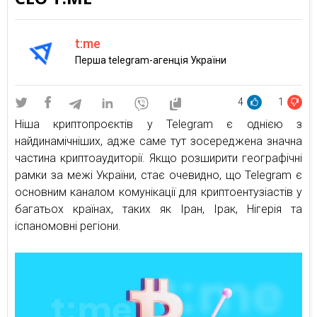
t:me
Перша telegram-агенція України
4
1
Ніша криптопроєктів у Telegram є однією з
найдинамічніших, адже саме тут зосереджена значна
частина криптоаудиторії. Якщо розширити географічні
рамки за межі України, стає очевидно, що Telegram є
основним каналом комунікації для криптоентузіастів у
багатьох країнах, таких як Іран, Ірак, Нігерія та
іспаномовні регіони.