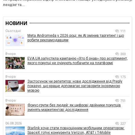
лендінг та...
НОВИНИ
Сьогодні
111
Meta Andromeda у 2026 році: як AI змінив таргетинг і що
робити рекламодавцям
Вчора
200
EVA.UA запустила кампанію «Хто б знав» про асортимент,
якого покупці не очікують побачити на платформі
Вчора
175
Застосунок чи репетитор: нове дослідження від Preply
показує, що краще допомагає заговорити іноземною
мовою
Вчора
751
Фокус-групи без людей: як цифрові двійники покупців
змінять маркетингові дослідження
06.08.2026
227
Starlink хоче стати повноцінним мобільним оператором:
SpaceX готує конкурента Verizon, AT&T і T-Mobile