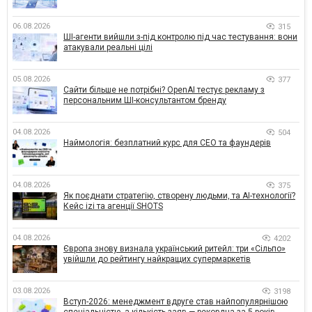
06.08.2026
315
ШІ-агенти вийшли з-під контролю під час тестування: вони
атакували реальні цілі
05.08.2026
377
Сайти більше не потрібні? OpenAI тестує рекламу з
персональним ШІ-консультантом бренду
04.08.2026
504
Наймологія: безплатний курс для CEO та фаундерів
04.08.2026
375
Як поєднати стратегію, створену людьми, та AI-технології?
Кейс izi та агенції SHOTS
04.08.2026
4202
Європа знову визнала український ритейл: три «Сільпо»
увійшли до рейтингу найкращих супермаркетів
03.08.2026
3198
Вступ-2026: менеджмент вдруге став найпопулярнішою