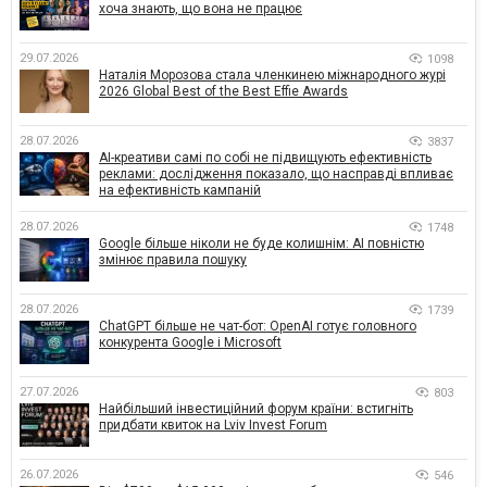
хоча знають, що вона не працює
29.07.2026
1098
Наталія Морозова стала членкинею міжнародного журі
2026 Global Best of the Best Effie Awards
28.07.2026
3837
AI-креативи самі по собі не підвищують ефективність
реклами: дослідження показало, що насправді впливає
на ефективність кампаній
28.07.2026
1748
Google більше ніколи не буде колишнім: AI повністю
змінює правила пошуку
28.07.2026
1739
ChatGPT більше не чат-бот: OpenAI готує головного
конкурента Google і Microsoft
27.07.2026
803
Найбільший інвестиційний форум країни: встигніть
придбати квиток на Lviv Invest Forum
26.07.2026
546