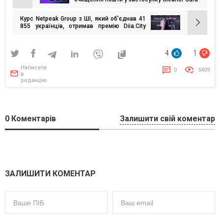
Навігація
записів
Курс Netpeak Group з ШІ, який об’єднав 41
855 українців, отримав премію Diia.City
Awards
4
1
Написати
0
5409
в
редакцію
0
Коментарів
Залишити свій коментар
ЗАЛИШИТИ КОМЕНТАР