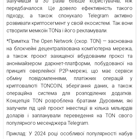
залучивши в 30 разів більше користувачів, ніж
передбачалося. Це довело ефективність такого
підходу, а також спонукало Telegram активно
розвивати криптосегмент у своїй екосистемі. Так вони
створили мемкоїн TONа і його рекламували.
*Примітка: The Open Network (скор. TON) — заснована
на блокчейні децентралізована комп’ютерна мережа,
а також проєкт захищеної вбудованим проксі та
анонімайзером даркнет-платформи, побудованої на
принципі оверлейної P2P-мережі, що має сервіси
обміну повідомленнями, платіжних операцій у
криптовалюті TONCOIN, зберігання даних, а також
операційна система для розподілених додатків.
Концепція TON розроблена братами Дуровими, які
залучили під цей проєкт інвестиції в кілька мільярдів
доларів і запланували переведення на TON свого
популярного месенджера Telegram.
Приклад: У 2024 році особливої популярності набув