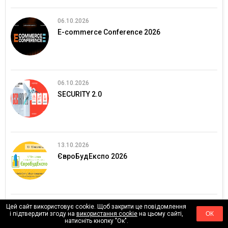
06.10.2026
E-commerce Conference 2026
06.10.2026
SECURITY 2.0
13.10.2026
ЄвроБудЕкспо 2026
ВСІ ПОДІЇ
Цей сайт використовує cookie. Щоб закрити це повідомлення
і підтвердити згоду на
використання cookie
на цьому сайті,
ОК
натисніть кнопку "Ок".