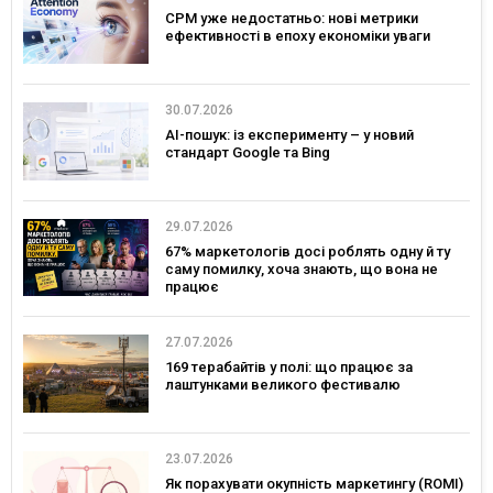
CPM уже недостатньо: нові метрики
ефективності в епоху економіки уваги
30.07.2026
AI-пошук: із експерименту – у новий
стандарт Google та Bing
29.07.2026
67% маркетологів досі роблять одну й ту
саму помилку, хоча знають, що вона не
працює
27.07.2026
169 терабайтів у полі: що працює за
лаштунками великого фестивалю
23.07.2026
Як порахувати окупність маркетингу (ROMI)