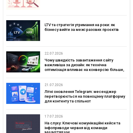
LTV та стратегія утримання на роки: як
бізнесу вийти за межі разових проєктів
22.07.2026
Чому швидкість завантаження сайту
важливіша за дизайн: як технічна
оптимізація впливає на конверсію більше,
ніж креатив
21.07.2026
Літні оновлення Telegram: месенджер
перетворюється на повноцінну платформу
для контенту та спільнот
17.07.2026
На слуху: Ключові комунікаційні кейси та
інфоприводи червня від команди
MAINSTREAM