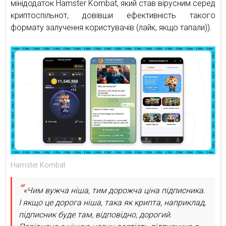
мінідодаток Hamster Kombat, який став вірусним серед
криптоспільнот, довівши ефективність такого
формату залучення користувачів (лайк, якщо тапали)).
Hamster Kombat
«Чим вужча ніша, тим дорожча ціна підписника.
І якщо це дорога ніша, така як крипта, наприклад,
підписник буде там, відповідно, дорогий.