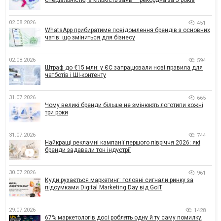
спеціальністю, а кількість заяв — рекордна за 5 років
02.08.2026
451
WhatsApp прибиратиме повідомлення брендів з основних
чатів: що зміниться для бізнесу
02.08.2026
594
Штраф до €15 млн: у ЄС запрацювали нові правила для
чатботів і ШІ-контенту
31.07.2026
665
Чому великі бренди більше не змінюють логотипи кожні
три роки
31.07.2026
744
Найкращі рекламні кампанії першого півріччя 2026: які
бренди задавали тон індустрії
30.07.2026
961
Куди рухається маркетинг: головні сигнали ринку за
підсумками Digital Marketing Day від GoIT
29.07.2026
1428
67% маркетологів досі роблять одну й ту саму помилку,