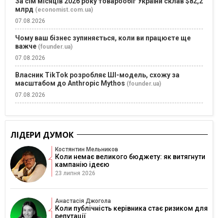
За сім місяців 2026 року товарообіг України склав $82,2
млрд
(economist.com.ua)
07.08.2026
Чому ваш бізнес зупиняється, коли ви працюєте ще
важче
(founder.ua)
07.08.2026
Власник TikTok розробляє ШІ-модель, схожу за
масштабом до Anthropic Mythos
(founder.ua)
07.08.2026
ЛІДЕРИ ДУМОК
Костянтин Мельников
Коли немає великого бюджету: як витягнути
кампанію ідеєю
23 липня 2026
Анастасія Джогола
Коли публічність керівника стає ризиком для
репутації