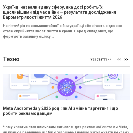
Українці назвали єдину сферу, яка досі робить їх
щасливішими під час війни — результати дослідження
Барометр якості життя 2026
На п’ятий рік повномасштабної війни українці зберігають відносно
стале сприйняття якості життя в країні. Серед складових, що
формують загальну оцінку...
Техно
Усі статті >>
Meta Andromeda у 2026 році: як AI змінив таргетинг і що
робити рекламодавцям
Чому креатив став ключовим сигналом для рекламної системи Meta,
як працює первинний відбір оголошень і навіщо узгоджувати рекламу,