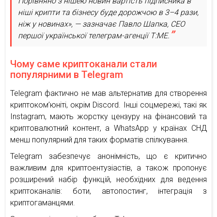
Порівняно з нішею новин вартість підписника в
ніші крипти та бізнесу буде дорожчою в 3–4 рази,
ніж у новинах», — зазначає Павло Шапка, CEO
першої української телеграм-агенції T:ME.
Чому саме криптоканали стали
популярними в Telegram
Telegram фактично не мав альтернатив для створення
криптоком’юніті, окрім Discord. Інші соцмережі, такі як
Instagram, мають жорстку цензуру на фінансовий та
криптовалютний контент, а WhatsApp у країнах СНД
менш популярний для таких форматів спілкування.
Telegram забезпечує анонімність, що є критично
важливим для криптоентузіастів, а також пропонує
розширений набір функцій, необхідних для ведення
криптоканалів: боти, автопостинг, інтеграція з
криптогаманцями.