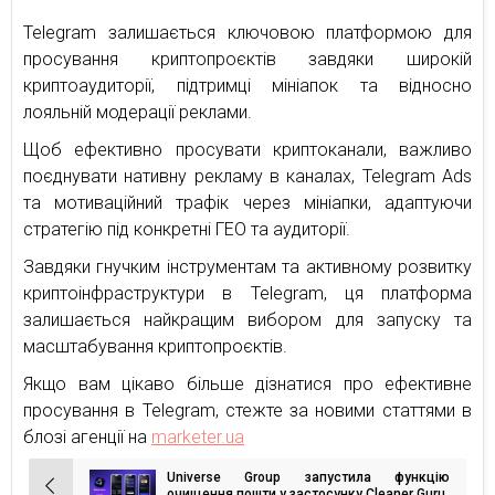
Telegram залишається ключовою платформою для
просування криптопроєктів завдяки широкій
криптоаудиторії, підтримці мініапок та відносно
лояльній модерації реклами.
Щоб ефективно просувати криптоканали, важливо
поєднувати нативну рекламу в каналах, Telegram Ads
та мотиваційний трафік через мініапки, адаптуючи
стратегію під конкретні ГЕО та аудиторії.
Завдяки гнучким інструментам та активному розвитку
криптоінфраструктури в Telegram, ця платформа
залишається найкращим вибором для запуску та
масштабування криптопроєктів.
Якщо вам цікаво більше дізнатися про ефективне
просування в Telegram, стежте за новими статтями в
блозі агенції на
marketer.ua
Universe Group запустила функцію
очищення пошти у застосунку Cleaner Guru