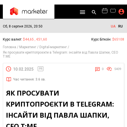
Сб, 8 серпня 2026, 20:50
UA
RU
Курс валют:
$44,65 , €51,60
Курс Біткоїн:
$65108
Головна
Маркетинг
Digital-маркетинг
Як просувати криптопроєкти в Telegram: інсайти від Павла Шапки, CEO
T:ME
10.02.2025
PR
0
5409
Час читання: 3.6 хв.
ЯК ПРОСУВАТИ
КРИПТОПРОЄКТИ В TELEGRAM:
ІНСАЙТИ ВІД ПАВЛА ШАПКИ,
CEO T:ME