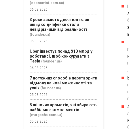
(economist.com.ua)
06.08.2026
3 роки замість десятиліть: як
швидко дипфейки стали
невідрізними від реальності
(founder.ua)
06.08.2026
Uber інвестує понад $10 млрд у
роботаксі, щоб конкурувати з
Tesla
(founder.ua)
06.08.2026
7 потужних способів перетворити
відмову на нові можливості та
успіх
(founder.ua)
05.08.2026
5 жіночих ароматів, які збирають
найбільше компліментів
(margosha.com.ua)
05.08.2026