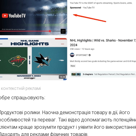
в контекстній рекламі
добре спрацьовують:
Продуктові ролики. Наочна демонстрація товару в дії, його
особливостей та переваг. Такі відео допомагають потенційн
клієнтам краще зрозуміти продукт і уявити його використання
Підходять для реклами фізичних товарів.