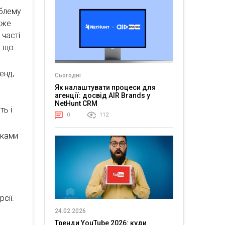
облему
оже
 часті
, що
енд,
Сьогодні
Як налаштувати процеси для
агенції: досвід AIR Brands у
NetHunt CRM
ть і
0
112
уками
е
сії.
24.02.2026
Тренди YouTube 2026: куди