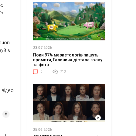
ію
ть
ючові
23.07.2026
зуйте
Поки 97% маркетологів пишуть
промпти, Галичина дістала голку
та фетр
0
713
 відео
25.06.2026