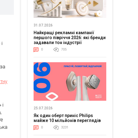
31.07.2026
Найкращі рекламні кампанії
першого півріччя 2026: які бренди
задавали тон індустрії
 і
0
705
 за
тну
 і
25.07.2026
,
Як один оберт приніс Philips
те
майже 10 мільйонів переглядів
лька
0
3231