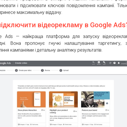
нювати і підсилювати ключові повідомлення кампанії. Тільк
принесе максимальну віддачу.
підключити відеорекламу в Google Ads
e Ads — найкраща платформа для запуску відеорекла
дні. Вона пропонує гнучкі налаштування таргетингу, 
іння кампаніями і детальну аналітику результатів.