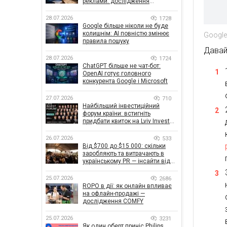
реклами: дослідження
показало, що насправді
впливає на ефективність
28.07.2026
1728
кампаній
Google більше ніколи не буде
колишнім: AI повністю змінює
Google
правила пошуку
Давай
28.07.2026
1724
ChatGPT більше не чат-бот:
OpenAI готує головного
конкурента Google і Microsoft
27.07.2026
710
Найбільший інвестиційний
форум країни: встигніть
придбати квиток на Lviv Invest
Forum
26.07.2026
533
Від $700 до $15 000: скільки
заробляють та витрачають в
українському PR — інсайти від
znamy та Women Make Money
25.07.2026
2686
ROPO в дії: як онлайн впливає
на офлайн-продажі —
дослідження COMFY
25.07.2026
3231
Як один оберт приніс Philips