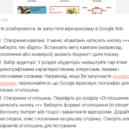
 Ads
те розберемося, як запустити відеорекламу в Google Ads.
Створення кампанії. У меню «Кампанії» натисніть кнопку «+»
виберіть тип «Відео». Встановіть мету кампанії (наприклад,
охоплення або конверсії), вкажіть бюджет і дати показу.
Вибір аудиторії. У розділі «Аудиторії» налаштуйте таргетинг
демографічними характеристиками, інтересами, темами і
ключовими словами. Наприклад, якщо Ви запускаєте
контекс
рекламу
, переконайтеся, що Google враховує географію для
показу оголошень.
Створення оголошень. Перейдіть до розділу «Оголошення»
натисніть кнопку «+». Виберіть формат оголошення (in-stream
discovery, bumper ads тощо) і завантажте відеоролик. Додай
заголовок, опис і посилання на цільову сторінку. Створіть кі
варіантів оголошень для тестування.