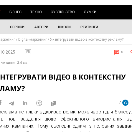
Г
БІЗНЕС
ТЕХНО
СУСПІЛЬСТВО
ДУМКИ
А
СЕРВІСИ
АВТОРИ
ШКОЛИ
РЕЙТИНГИ
аркетинг
Digital-маркетинг
Як інтегрувати відео в контекстну рекламу?
.10.2025
PR
0
 читання: 3.4 хв.
ІНТЕГРУВАТИ ВІДЕО В КОНТЕКСТНУ
КЛАМУ?
2
реклама не тільки відкриває великі можливості для бізнесу,
ть нові завдання щодо ефективного використання ві
мних кампаніях. Тому сьогодні одним із головних завда