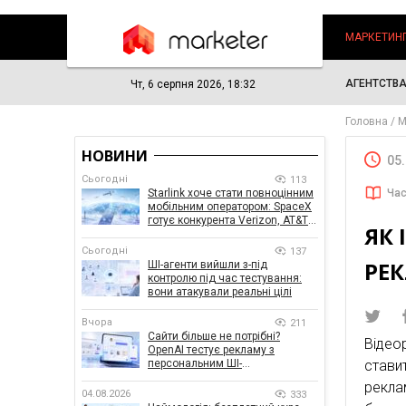
МАРКЕТИН
АГЕНТСТВ
Чт, 6 серпня 2026, 18:32
Головна
М
НОВИНИ
05
Сьогодні
113
Starlink хоче стати повноцінним
Час
мобільним оператором: SpaceX
готує конкурента Verizon, AT&T і
ЯК 
T-Mobile
Сьогодні
137
РЕ
ШІ-агенти вийшли з-під
контролю під час тестування:
вони атакували реальні цілі
Вчора
211
Сайти більше не потрібні?
Відео
OpenAI тестує рекламу з
персональним ШІ-
стави
консультантом бренду
рекла
04.08.2026
333