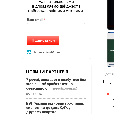
Раз на тиждень ми
відправляємо дайджест з
найпопулярнішими статтями.
Ваш email
*
Підписатися
Надано SendPulse
НОВИНИ ПАРТНЕРІВ
Відео 
7 речей, яких варто позбутися без
Так, 
жалю, щоб зробити кухню
сучаснішою
(margosha.com.ua)
06.08.2026
ВВП України відновив зростання:
економіка додала 0,6% у
другому кварталі