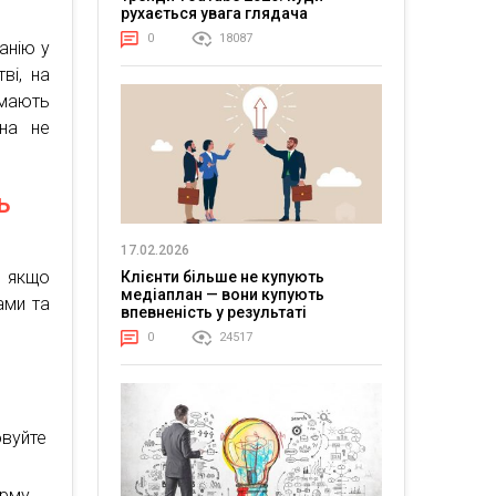
рухається увага глядача
0
18087
анію у
ві, на
 мають
на не
ь
17.02.2026
, якщо
Клієнти більше не купують
медіаплан — вони купують
ами та
впевненість у результаті
0
24517
овуйте
орму