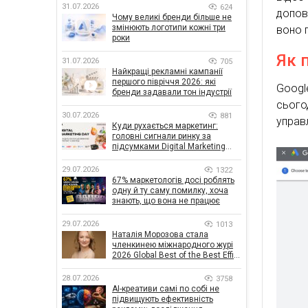
31.07.2026
624
допов
Чому великі бренди більше не
змінюють логотипи кожні три
воно 
роки
Як 
31.07.2026
705
Найкращі рекламні кампанії
першого півріччя 2026: які
Googl
бренди задавали тон індустрії
сього
30.07.2026
881
управл
Куди рухається маркетинг:
головні сигнали ринку за
підсумками Digital Marketing
Day від GoIT
29.07.2026
1322
67% маркетологів досі роблять
одну й ту саму помилку, хоча
знають, що вона не працює
29.07.2026
1013
Наталія Морозова стала
членкинею міжнародного журі
2026 Global Best of the Best Effie
Awards
28.07.2026
3758
AI-креативи самі по собі не
підвищують ефективність