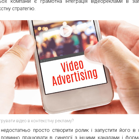
ьох компаній є грамотна інтеграція відеореклами в за
кстну стратегію.
егрувати відео в контекстну рекламу?
недостатньо просто створити ролик і запустити його в 
 повинно працювати в синергії з іншими каналами і форм