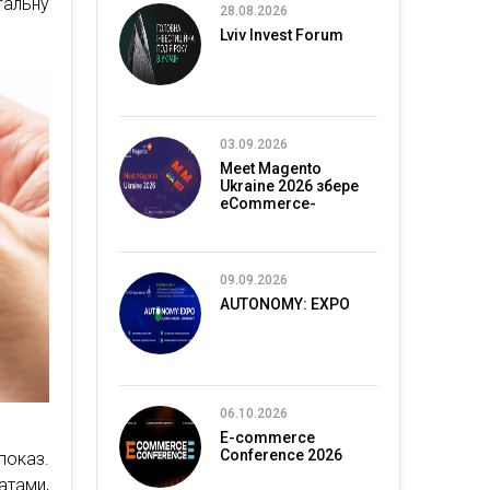
гальну
28.08.2026
Lviv Invest Forum
03.09.2026
Meet Magento
Ukraine 2026 збере
eCommerce-
спільноту в Києві
09.09.2026
AUTONOMY: EXPO
06.10.2026
E-commerce
Conference 2026
показ.
атами,