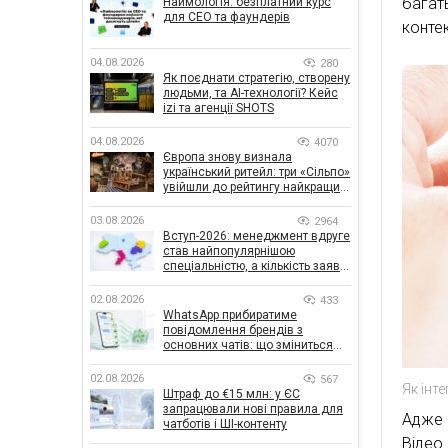
багат
Наймологія: безплатний курс
для CEO та фаундерів
конте
04.08.2026
280
Як поєднати стратегію, створену
людьми, та AI-технології? Кейс
izi та агенції SHOTS
04.08.2026
4070
Європа знову визнала
український ритейл: три «Сільпо»
увійшли до рейтингу найкращих
супермаркетів
03.08.2026
2964
Вступ-2026: менеджмент вдруге
став найпопулярнішою
спеціальністю, а кількість заяв
— рекордна за 5 років
02.08.2026
433
WhatsApp прибиратиме
повідомлення брендів з
основних чатів: що зміниться
для бізнесу
02.08.2026
567
Як інт
Штраф до €15 млн: у ЄС
запрацювали нові правила для
Адже 
чатботів і ШІ-контенту
Відео