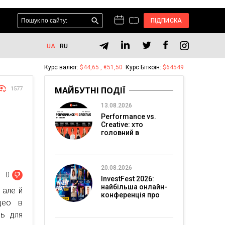
ПІДПИСКА
UA
RU
Курс валют:
$44,65 , €51,50
Курс Біткоїн:
$64549
МАЙБУТНІ ПОДІЇ
1577
13.08.2026
Performance vs.
Creative: хто
головний в
перформанс-
маркетингу?
20.08.2026
0
InvestFest 2026:
найбільша онлайн-
 але й
конференція про
део в
інвестиції
нь для