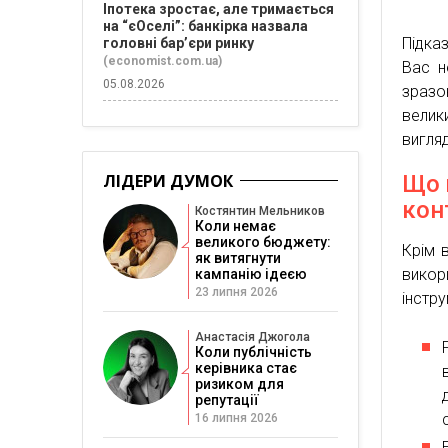
Іпотека зростає, але тримається
на “єОселі”: банкірка назвала
Підка
головні бар’єри ринку
(economist.com.ua)
Вас н
05.08.2026
зразо
велик
вигля
ЛІДЕРИ ДУМОК
Що 
кон
Костянтин Мельников
Коли немає
великого бюджету:
Крім 
як витягнути
викор
кампанію ідеєю
23 липня 2026
інстру
Анастасія Джогола
Коли публічність
керівника стає
ризиком для
репутації
16 липня 2026