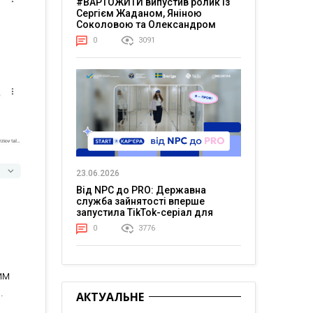
#ВАРТОЖИТИ випустив ролик із
Сергієм Жаданом, Яніною
Соколовою та Олександром
Тереном про життя в постійній
0
3091
напрузі
23.06.2026
Від NPC до PRO: Державна
служба зайнятості вперше
запустила TikTok-серіал для
молоді
0
3776
им
.
АКТУАЛЬНЕ