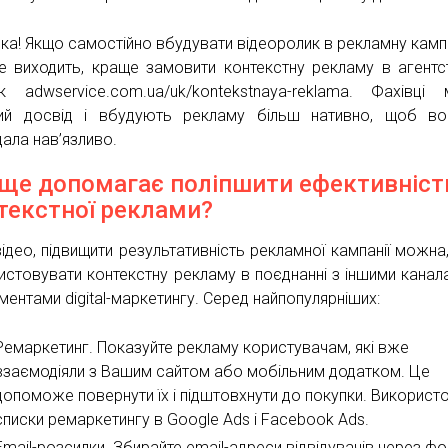
зка! Якщо самостійно вбудувати відеоролик в рекламну камп
е виходить, краще замовити контекстну рекламу в агентст
к adwservice.com.ua/uk/kontekstnaya-reklama. Фахівці
ий досвід і вбудують рекламу більш нативно, щоб во
дала нав’язливо.
ще допомагає поліпшити ефективніст
текстної реклами?
відео, підвищити результативність рекламної кампанії можна
истовувати контекстну рекламу в поєднанні з іншими канал
ментами digital-маркетингу. Серед найпопулярніших:
Ремаркетинг. Показуйте рекламу користувачам, які вже
взаємодіяли з Вашим сайтом або мобільним додатком. Це
допоможе повернути їх і підштовхнути до покупки. Використ
списки ремаркетингу в Google Ads і Facebook Ads.
Email-розсилки. Збирайте email-адреси відвідувачів через ф