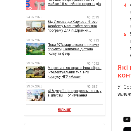
майже 10 мільйонів переглядів
24.07.2026
2013
Від Львова до Харкова: Glovo
Academy масштабує освітню
програму для підтримки
українського бізнесу
23.07.2026
713
Поки 97% маркетологів пишуть
промпти, Галичина дістала
голку та фетр
23.07.2026
1092
Які
Маркетинг як стратегічна зброя:
інтелектуальний тил 1-го
кон
корпусу НГУ «Азов»
У Goo
23.07.2026
3821
41% українців працюють навіть у
залежн
відпустці — опитування
БІЛЬШЕ