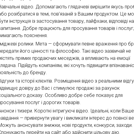
Навчальні відео. Допомагають глядачеві вирішити якусь пр
або розібратися в темі, пов’язаній з Вашим продуктом. Це м
бути інструкція із застосування товару, лайфхаки, відповіді на
запитання. Добре працюють для просування товарів і послуг
вимагають пояснення.
Іміджеві ролики. Мета — сформувати певне враження про бр
передати його цінності та філософію. Такі відео зазвичай не
містять прямих продаючих меседжів, а впливають на емоції
глядача. Підійдуть компаніям, які хочуть підвищити впізнаваніс
лояльність до бренду.
Відгуки та історії клієнтів. Розміщення відео з реальними відг
підвищує довіру до Вас і стимулює продажі за рахунок
соціального доказу. Особливо добре себе показує для
просування послуг і дорогих товарів.
Анонси і тизери. Короткі інтригуючі відео. Ідеальні, коли Ваш
завдання — привернути увагу і викликати інтерес до повної вер
Можуть анонсувати знижки, нові продукти, конкурси, заходи.
Спонукають перейти на сайт або здійснити цільову дію.