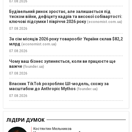
07.08.2026
Будівельний ринок зростає, але залишається під
тиском війни, дефіциту кадрів та високої собівартості:
ключові підсумки І півріччя 2026 року
(economist.com.ua)
07.08.2026
За сім місяців 2026 року товарообіг України склав $82,2
млрд
(economist.com.ua)
07.08.2026
Чому ваш бізнес зупиняється, коли ви працюєте ще
важче
(founder.ua)
07.08.2026
Власник TikTok розробляє ШІ-модель, схожу за
масштабом до Anthropic Mythos
(founder.ua)
07.08.2026
ЛІДЕРИ ДУМОК
Костянтин Мельников