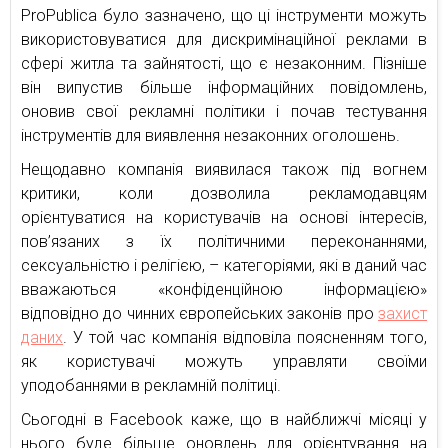
ProPublica було зазначено, що ці інструменти можуть
використовуватися для дискримінаційної реклами в
сфері житла та зайнятості, що є незаконним. Пізніше
він випустив більше інформаційних повідомлень,
оновив свої рекламні політики і почав тестування
інструментів для виявлення незаконних оголошень.
Нещодавно компанія виявилася також під вогнем
критики, коли дозволила рекламодавцям
орієнтуватися на користувачів на основі інтересів,
пов’язаних з їх політичними переконаннями,
сексуальністю і релігією, – категоріями, які в даний час
вважаються «конфіденційною інформацією»
відповідно до чинних європейських законів про
захист
даних
. У той час компанія відповіла поясненням того,
як користувачі можуть управляти своїми
уподобаннями в рекламній політиці.
Сьогодні в Facebook каже, що в найближчі місяці у
нього буде більше оновлень для орієнтування на