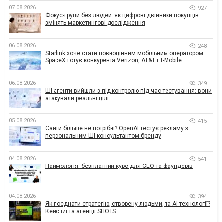
07.08.2026
927
Фокус-групи без людей: як цифрові двійники покупців
змінять маркетингові дослідження
06.08.2026
248
Starlink хоче стати повноцінним мобільним оператором:
SpaceX готує конкурента Verizon, AT&T і T-Mobile
06.08.2026
349
ШІ-агенти вийшли з-під контролю під час тестування: вони
атакували реальні цілі
05.08.2026
415
Сайти більше не потрібні? OpenAI тестує рекламу з
персональним ШІ-консультантом бренду
04.08.2026
541
Наймологія: безплатний курс для CEO та фаундерів
04.08.2026
394
Як поєднати стратегію, створену людьми, та AI-технології?
Кейс izi та агенції SHOTS