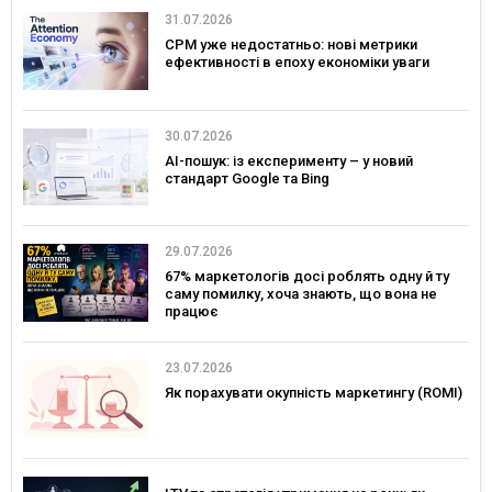
31.07.2026
CPM уже недостатньо: нові метрики
ефективності в епоху економіки уваги
30.07.2026
AI-пошук: із експерименту – у новий
стандарт Google та Bing
29.07.2026
67% маркетологів досі роблять одну й ту
саму помилку, хоча знають, що вона не
працює
23.07.2026
Як порахувати окупність маркетингу (ROMI)