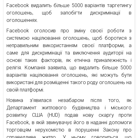
Facebook видалить більше 5000 варіантів таргетингу
оголошень, щоб запобігти дискримінації в
оголошеннях.
Facebook оголосив про зміну своєї роботи з
системою націлювання оголошень, щоб боротися з
неправильним використанням своєї платформи, а
саме для дискримінації та виключення аудиторії на
основі таких факторів, як етнічна приналежність і
релігія. Компанія заявила, що видалить більше 5000
варіантів націлювання оголошень, які можуть бути
використані для розміщенні такого роду оголошень на
своїй платформі.
Новина з’явилася незабаром після того, як
Департамент житлового будівництва і міського
розвитку США (HUD) подав нову скаргу проти
Facebook, в якій звинувачує його в наданні допомоги
торговцям нерухомістю в порушенні Закону про
справедливе житло. У ньому говориться, що