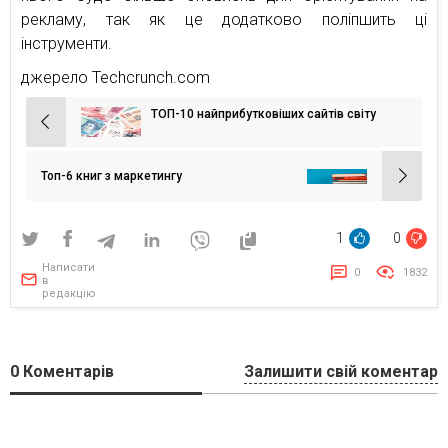
рекламу, так як це додатково поліпшить ці
інструменти.
джерело Techcrunch.com
ТОП-10 найприбутковіших сайтів світу
Навігація
записів
Топ-6 книг з маркетингу
1
0
Написати
0
1832
в
редакцію
0
Коментарів
Залишити свій коментар