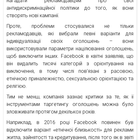
нагадати рекламодавцям про свої
антидискримінаційної політики до того, як вони
створять нові кампанії.
Проте, проблеми стосувалися не тільки
рекламодавців, які вибрали певні варіанти для
індивідуалізації своїх оголошень – вони
використовували параметри націлювання оголошень,
щоб виключити інших. Facebook в квітні заявляв, що
він видалить тисячі категорій з орієнтування на
виключення, в тому числі пов’язані з расовою,
етнічною приналежністю, сексуальною орієнтацією та
релігією.
Тим не менш, компанія зазнає критики за те, як її
інструментами таргетингу оголошень можна було
зловживати протягом декількох років.
Наприклад, в 2016 році Facebook повинен був
відключити варіант «етнічної близькості» для реклами
житла, зайнятості та кредитування, після того як в звіті