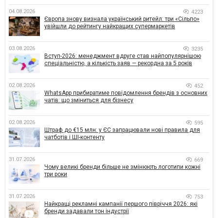
04.08.2026
4223
Європа знову визнала український ритейл: три «Сільпо»
увійшли до рейтингу найкращих супермаркетів
03.08.2026
3235
Вступ-2026: менеджмент вдруге став найпопулярнішою
спеціальністю, а кількість заяв — рекордна за 5 років
02.08.2026
452
WhatsApp прибиратиме повідомлення брендів з основних
чатів: що зміниться для бізнесу
02.08.2026
595
Штраф до €15 млн: у ЄС запрацювали нові правила для
чатботів і ШІ-контенту
31.07.2026
669
Чому великі бренди більше не змінюють логотипи кожні
три роки
31.07.2026
753
Найкращі рекламні кампанії першого півріччя 2026: які
бренди задавали тон індустрії