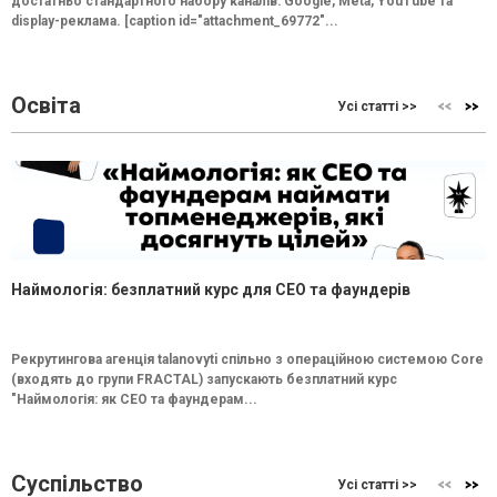
достатньо стандартного набору каналів: Google, Meta, YouTube та
display-реклама. [caption id="attachment_69772"...
Освіта
Усі статті >>
Наймологія: безплатний курс для CEO та фаундерів
Рекрутингова агенція talanovyti спільно з операційною системою Core
(входять до групи FRACTAL) запускають безплатний курс
"Наймологія: як СEO та фаундерам...
Суспільство
Усі статті >>