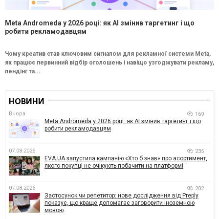
Meta Andromeda у 2026 році: як AI змінив таргетинг і що
робити рекламодавцям
Чому креатив став ключовим сигналом для рекламної системи Meta,
як працює первинний відбір оголошень і навіщо узгоджувати рекламу,
лендінг та...
НОВИНИ
Вчора
169
Meta Andromeda у 2026 році: як AI змінив таргетинг і що
робити рекламодавцям
07.08.2026
235
EVA.UA запустила кампанію «Хто б знав» про асортимент,
якого покупці не очікують побачити на платформі
07.08.2026
202
Застосунок чи репетитор: нове дослідження від Preply
показує, що краще допомагає заговорити іноземною
мовою