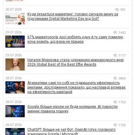
30.07.2026
991
Куди рухається маркетинг: головні сигнали ринку за
підсумками Digital Marketing Day від GoIT
29.07.2026
1442
67% маркетологів досі роблять одну й ту саму помилку,
хоча знають, що вона не працює
29.07.2026
1117
Наталія Морозова стала членкинею міжнародного журі
2026 Global Best of the Best Effie Awards
28.07.2026
3854
AI-креативи самі по собі не підвищують ефективність
реклами: дослідження показало, що насправді впливає
на ефективність кампаній
28.07.2026
1753
Google більше ніколи не буде колишнім: AI повністю
змінює правила пошуку
28.07.2026
1745
ChatGPT більше не чат-бот: OpenAI готує головного
конкурента Google і Microsoft