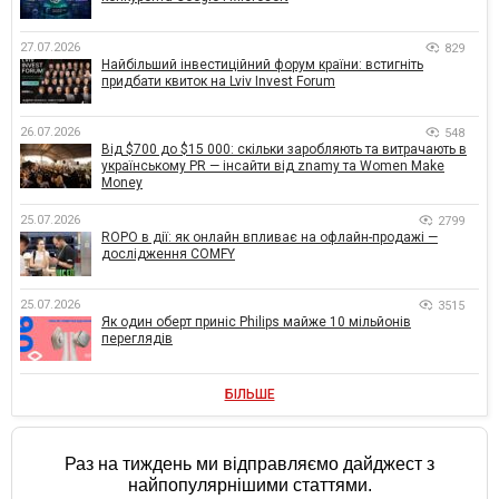
27.07.2026
829
Найбільший інвестиційний форум країни: встигніть
придбати квиток на Lviv Invest Forum
26.07.2026
548
Від $700 до $15 000: скільки заробляють та витрачають в
українському PR — інсайти від znamy та Women Make
Money
25.07.2026
2799
ROPO в дії: як онлайн впливає на офлайн-продажі —
дослідження COMFY
25.07.2026
3515
Як один оберт приніс Philips майже 10 мільйонів
переглядів
БІЛЬШЕ
Раз на тиждень ми відправляємо дайджест з
найпопулярнішими статтями.