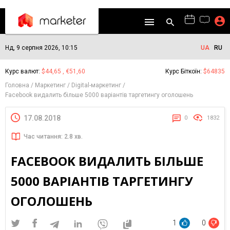
Нд, 9 серпня 2026, 10:15
UA
RU
Курс валют:
$44,65 , €51,60
Курс Біткоїн:
$64835
Головна
Маркетинг
Digital-маркетинг
Facebook видалить більше 5000 варіантів таргетингу оголошень
17.08.2018
0
1832
Час читання: 2.8 хв.
FACEBOOK ВИДАЛИТЬ БІЛЬШЕ
5000 ВАРІАНТІВ ТАРГЕТИНГУ
ОГОЛОШЕНЬ
1
0