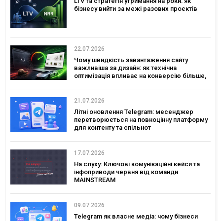
LTV та стратегія утримання на роки: як
бізнесу вийти за межі разових проєктів
22.07.2026
Чому швидкість завантаження сайту
важливіша за дизайн: як технічна
оптимізація впливає на конверсію більше,
ніж креатив
21.07.2026
Літні оновлення Telegram: месенджер
перетворюється на повноцінну платформу
для контенту та спільнот
17.07.2026
На слуху: Ключові комунікаційні кейси та
інфоприводи червня від команди
MAINSTREAM
09.07.2026
Telegram як власне медіа: чому бізнеси