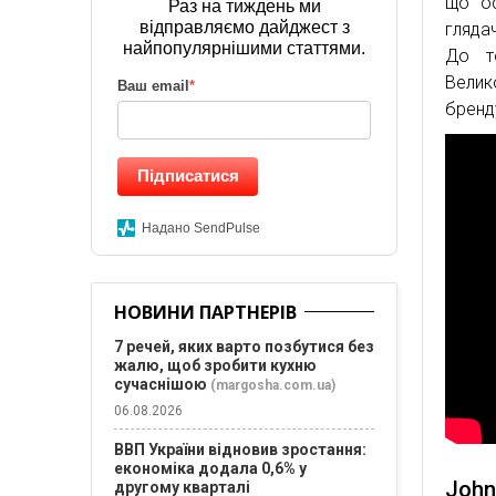
що ос
Раз на тиждень ми
відправляємо дайджест з
гляда
найпопулярнішими статтями.
До т
Велик
Ваш email
*
бренд
Підписатися
Надано SendPulse
НОВИНИ ПАРТНЕРІВ
7 речей, яких варто позбутися без
жалю, щоб зробити кухню
сучаснішою
(margosha.com.ua)
06.08.2026
ВВП України відновив зростання:
економіка додала 0,6% у
John
другому кварталі