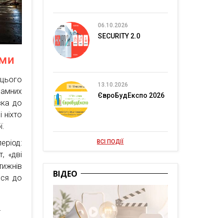
06.10.2026
SECURITY 2.0
ами
ї цього
13.10.2026
ламних
ЄвроБудЕкспо 2026
вка до
 ніхто
ї.
еріод:
ВСІ ПОДІЇ
, «дві
тижнів
ВІДЕО
вся до
ї