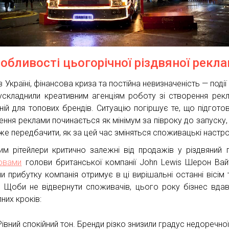
собливості цьогорічної різдвяної рекл
в Україні, фінансова криза та постійна невизначеність — поді
ускладнили креативним агенціям роботу зі створення рек
ній для топових брендів. Ситуацію погіршує те, що підгото
ння реклами починається як мінімум за півроку до запуску, і
же передбачити, як за цей час зміняться споживацькі настро
им рітейлери критично залежні від продажів у різдвяний п
овами
голови британської компанії John Lewis Шерон Вайт
ни прибутку компанія отримує в ці вирішальні останні вісім 
. Щоби не відвернути споживачів, цього року бізнес вда
них кроків:
Рівний спокійний тон. Бренди різко знизили градус недоречно