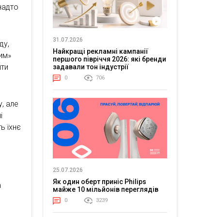
надто
31.07.2026
ду,
Найкращі рекламні кампанії
им»
першого півріччя 2026: які бренди
ити
задавали тон індустрії
0
706
, але
і
ь їхнє
25.07.2026
Як один оберт приніс Philips
а
майже 10 мільйонів переглядів
0
3239