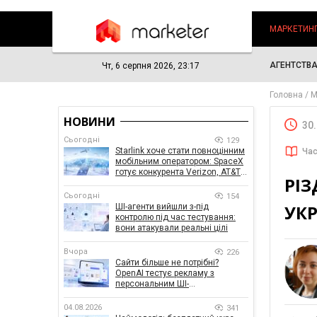
МАРКЕТИН
АГЕНТСТВ
Чт, 6 серпня 2026, 23:17
Головна
М
НОВИНИ
30
Сьогодні
129
Starlink хоче стати повноцінним
Час
мобільним оператором: SpaceX
готує конкурента Verizon, AT&T і
РІЗ
T-Mobile
Сьогодні
154
УКР
ШІ-агенти вийшли з-під
контролю під час тестування:
вони атакували реальні цілі
Вчора
226
Сайти більше не потрібні?
OpenAI тестує рекламу з
персональним ШІ-
консультантом бренду
04.08.2026
341