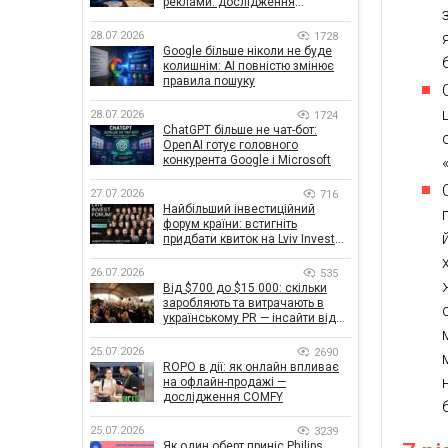
реклами: дослідження
показало, що насправді
впливає на ефективність
28.07.2026
1728
кампаній
Google більше ніколи не буде
колишнім: AI повністю змінює
правила пошуку
28.07.2026
1724
ChatGPT більше не чат-бот:
OpenAI готує головного
конкурента Google і Microsoft
27.07.2026
716
Найбільший інвестиційний
форум країни: встигніть
придбати квиток на Lviv Invest
Forum
26.07.2026
535
Від $700 до $15 000: скільки
заробляють та витрачають в
українському PR — інсайти від
znamy та Women Make Money
25.07.2026
2690
ROPO в дії: як онлайн впливає
на офлайн-продажі —
дослідження COMFY
25.07.2026
3239
Як один оберт приніс Philips