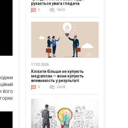
рухається увага глядача
0
18101
17.02.2026
Клієнти більше не купують
медіаплан — вони купують
родини
впевненість у результаті
ійний
0
24528
и його
оріях