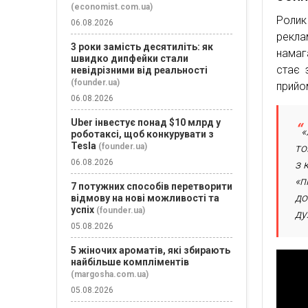
(economist.com.ua)
Ролик
06.08.2026
рекла
3 роки замість десятиліть: як
намаг
швидко дипфейки стали
стає 
невідрізними від реальності
(founder.ua)
прийо
06.08.2026
Uber інвестує понад $10 млрд у
«
роботаксі, щоб конкурувати з
Tesla
то
(founder.ua)
06.08.2026
з 
«п
7 потужних способів перетворити
до
відмову на нові можливості та
успіх
(founder.ua)
ду
05.08.2026
5 жіночих ароматів, які збирають
найбільше компліментів
(margosha.com.ua)
05.08.2026