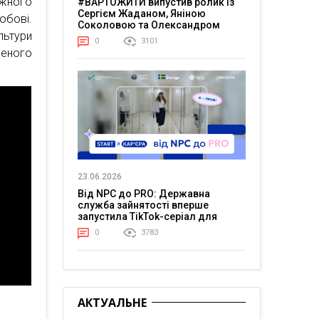
ожного
#ВАРТОЖИТИ випустив ролик із
Сергієм Жаданом, Яніною
юбові.
Соколовою та Олександром
ьтури
Тереном про життя в постійній
0
3101
напрузі
леного
23.06.2026
Від NPC до PRO: Державна
служба зайнятості вперше
запустила TikTok-серіал для
молоді
0
3783
АКТУАЛЬНЕ