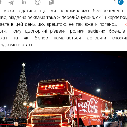
1
а може здатися, що ми переживаємо безпрецедентні 
во, різдвяна реклама така ж передбачувана, як і шкарпетки, 
аєте в цей день, що, зрештою, не так вже й погано», —
к
рти. Чому цьогорічні різдвяні ролики західних бренді
ежні та як бізнес намагається догодити спожив
відаємо в статті.