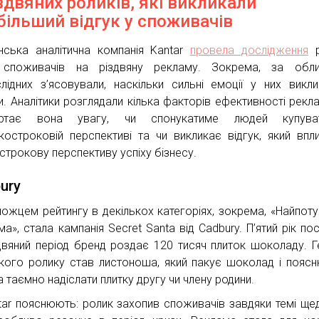
іздвяних роликів, які викликали
більший відгук у споживачів
нська аналітична компанія Kantar
провела дослідження
р
 споживачів на різдвяну рекламу. Зокрема, за обли
слідних з’ясовували, наскільки сильні емоції у них викл
и. Аналітики розглядали кілька факторів ефективності рекла
ертає вона увагу, чи спонукатиме людей купув
костроковій перспективі та чи викликає відгук, який впл
строкову перспективу успіху бізнесу.
ury
ожцем рейтингу в декількох категоріях, зокрема, «Найпот
а», стала кампанія Secret Santa від Cadbury. П’ятий рік пос
двяний період бренд роздає 120 тисяч плиток шоколаду. 
кого ролику став листоноша, який пакує шоколад і поясн
 таємно надіслати плитку другу чи члену родини.
tar пояснюють: ролик захопив споживачів завдяки темі щед