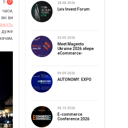
0
28.08.2026
Lviv Invest Forum
часи,
які ви
ажуть
в дуже
ачам,
03.09.2026
Meet Magento
Ukraine 2026 збере
eCommerce-
спільноту в Києві
09.09.2026
AUTONOMY: EXPO
06.10.2026
E-commerce
Conference 2026