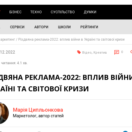
Г
БІЗНЕС
ТЕХНО
СУСПІЛЬСТВО
ДУМКИ
А
СЕРВІСИ
АВТОРИ
ШКОЛИ
РЕЙТИНГИ
аркетинг
Різдвяна реклама-2022: вплив війни в Україні та світової кризи
.12.2022
,
0
Відео
Креатив
 читання: 4.1 хв.
ДВЯНА РЕКЛАМА-2022: ВПЛИВ ВІЙН
АЇНІ ТА СВІТОВОЇ КРИЗИ
Марія Ципльонкова
Маркетолог, автор статей