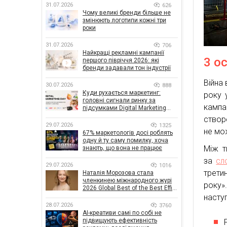
31.07.2026
626
Чому великі бренди більше не
змінюють логотипи кожні три
роки
31.07.2026
706
Найкращі рекламні кампанії
3 о
першого півріччя 2026: які
бренди задавали тон індустрії
Війна 
30.07.2026
888
Куди рухається маркетинг:
року 
головні сигнали ринку за
кампа
підсумками Digital Marketing
Day від GoIT
створе
29.07.2026
1325
не мо
67% маркетологів досі роблять
одну й ту саму помилку, хоча
Між т
знають, що вона не працює
за
сл
29.07.2026
1016
трети
Наталія Морозова стала
членкинею міжнародного журі
року»
2026 Global Best of the Best Effie
Awards
наступ
28.07.2026
3760
AI-креативи самі по собі не
підвищують ефективність