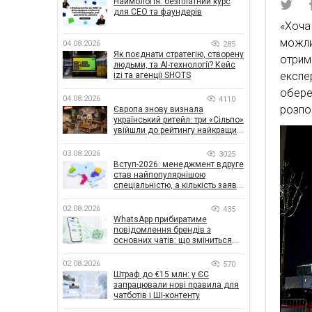
Наймологія: безплатний курс
для CEO та фаундерів
«Хоч
можли
04.08.2026
285
Як поєднати стратегію, створену
отрим
людьми, та AI-технології? Кейс
експе
izi та агенції SHOTS
обер
04.08.2026
4110
розпо
Європа знову визнала
український ритейл: три «Сільпо»
увійшли до рейтингу найкращих
супермаркетів
03.08.2026
3025
Вступ-2026: менеджмент вдруге
став найпопулярнішою
спеціальністю, а кількість заяв
— рекордна за 5 років
02.08.2026
435
WhatsApp прибиратиме
повідомлення брендів з
основних чатів: що зміниться
для бізнесу
02.08.2026
570
Штраф до €15 млн: у ЄС
запрацювали нові правила для
чатботів і ШІ-контенту