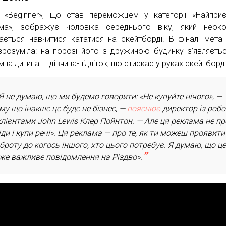
 «Beginner», що став переможцем у категорії «Найпри
ма», зображує чоловіка середнього віку, який неоко
ається навчитися кататися на скейтборді. В фіналі мета
зрозуміла: на порозі його з дружиною будинку з’являєтьс
мна дитина — дівчина-підліток, що стискає у руках скейтборд
Я не думаю, що ми будемо говорити: «Не купуйте нічого», —
му що інакше це буде не бізнес, —
пояснює
директор із роб
клієнтами John Lewis Клер Пойнтон. — Але ця реклама не пр
іди і купи речі». Ця реклама — про те, як ти можеш проявити
броту до когось іншого, хто цього потребує. Я думаю, що ц
же важливе повідомлення на Різдво».