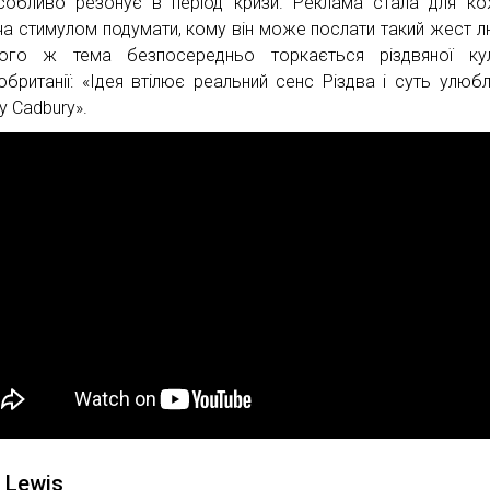
обливо резонує в період кризи. Реклама стала для к
ча стимулом подумати, кому він може послати такий жест л
ого ж тема безпосередньо торкається різдвяної кул
обританії: «Ідея втілює реальний сенс Різдва і суть улюб
у Cadbury».
 Lewis