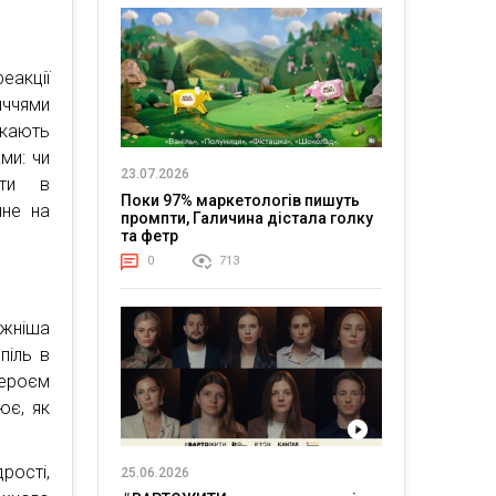
еакції
ччями
икають
ми: чи
23.07.2026
ати в
Поки 97% маркетологів пишуть
ине на
промпти, Галичина дістала голку
та фетр
0
713
ужніша
піль в
Героєм
ює, як
рості,
25.06.2026