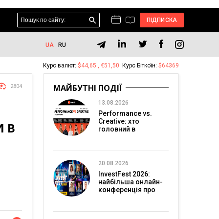
ПІДПИСКА
UA
RU
Курс валют:
$44,65 , €51,50
Курс Біткоїн:
$64369
МАЙБУТНІ ПОДІЇ
2804
13.08.2026
Performance vs.
Creative: хто
И В
головний в
перформанс-
маркетингу?
20.08.2026
InvestFest 2026:
найбільша онлайн-
конференція про
інвестиції