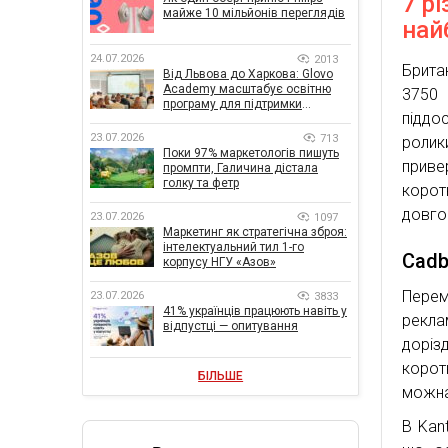
7 р
майже 10 мільйонів переглядів
най
24.07.2026
2013
Брита
Від Львова до Харкова: Glovo
Academy масштабує освітню
3750
програму для підтримки
піддо
українського бізнесу
23.07.2026
713
ролик
Поки 97% маркетологів пишуть
прив
промпти, Галичина дістала
голку та фетр
корот
довго
23.07.2026
1097
Маркетинг як стратегічна зброя:
інтелектуальний тил 1-го
Cadb
корпусу НГУ «Азов»
Перем
23.07.2026
3833
41% українців працюють навіть у
реклам
відпустці — опитування
доріз
корот
БІЛЬШЕ
можна
В Kan