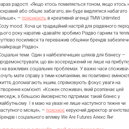
зараз радості. «Якщо хтось помиляється тоном, якщо хтось 
яскравий або обіцяє забагато, він буде виділятися набагато
більше», —
пояснюють
в креативній агенції TMW Unlimited.
Cozy mood. Хоча це традиційний настрій для різдвяного періо
цього року наратив «давайте зробимо Різдво гарним та тепл
суттєво посилився та переважив обіцянки брендів забезпеч
«найкраще Різдво».
Соціальні теми. Один з найбезпечніших шляхів для бізнесу —
продемонструвати, що він зосереджений не лише на прибутку
й на важливих соціальних проблемах. У важкі часи споживач
хочуть мати справу з тими компаніями, які позитивно змінюют
життя, допомагають іншим, спрямовують фокус уваги на
створення ком’юніті. «Кожен споживач, який розпізнає цей
меседж, з більшою ймовірністю підтримає такий бізнес у
майбутньому. І я маю на увазі не лише наступного тижня чи
наступного місяця», —
пояснює
керуючий директор агентств
брендів і соціального впливу We Are Futures Алекс Янг.