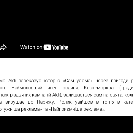
ма Aldi переказує історію «Сам удома» через пригоди 
ин. Наймолодший член родини, Кевін-морква (традиц
наж різдвяних кампаній Aldi), залишається сам на свята, кол
а вирушає до Парижу. Ролик увійшов в топ-5 в катег
отужніша реклама» та «Найприємніша реклама».