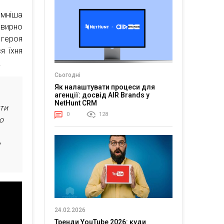
ємніша
вирно
 героя
я їхня
.
Сьогодні
Як налаштувати процеси для
агенції: досвід AIR Brands у
NetHunt CRM
оти
0
128
о
е
24.02.2026
Тренди YouTube 2026: куди