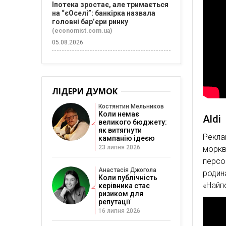
Іпотека зростає, але тримається
на “єОселі”: банкірка назвала
головні бар’єри ринку
(economist.com.ua)
05.08.2026
ЛІДЕРИ ДУМОК
Костянтин Мельников
Коли немає
Aldi
великого бюджету:
як витягнути
Рекла
кампанію ідеєю
23 липня 2026
моркв
персо
Анастасія Джогола
родин
Коли публічність
«Найп
керівника стає
ризиком для
репутації
16 липня 2026