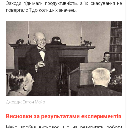
Заходи піднімали продуктивність, а їх скасування не
повертало її до колишніх значень.
Джордж Елтон Мейо
Висновки за результатами експериментів
Мейо зробив висновок, що на результати роботи