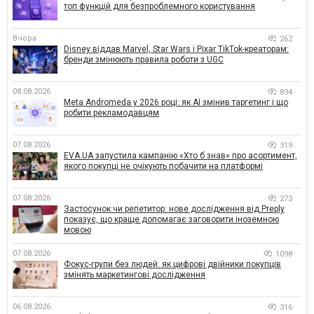
топ функцій для безпроблемного користування
Вчора
262
Disney віддав Marvel, Star Wars і Pixar TikTok-креаторам:
бренди змінюють правила роботи з UGC
08.08.2026
834
Meta Andromeda у 2026 році: як AI змінив таргетинг і що
робити рекламодавцям
07.08.2026
319
EVA.UA запустила кампанію «Хто б знав» про асортимент,
якого покупці не очікують побачити на платформі
07.08.2026
273
Застосунок чи репетитор: нове дослідження від Preply
показує, що краще допомагає заговорити іноземною
мовою
07.08.2026
1098
Фокус-групи без людей: як цифрові двійники покупців
змінять маркетингові дослідження
06.08.2026
316