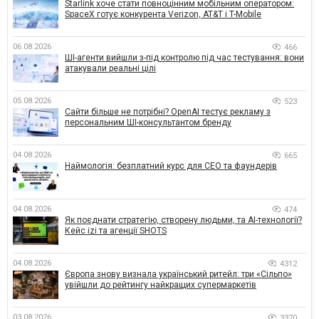
Starlink хоче стати повноцінним мобільним оператором:
SpaceX готує конкурента Verizon, AT&T і T-Mobile
06.08.2026
466
ШІ-агенти вийшли з-під контролю під час тестування: вони
атакували реальні цілі
05.08.2026
523
Сайти більше не потрібні? OpenAI тестує рекламу з
персональним ШІ-консультантом бренду
04.08.2026
665
Наймологія: безплатний курс для CEO та фаундерів
04.08.2026
474
Як поєднати стратегію, створену людьми, та AI-технології?
Кейс izi та агенції SHOTS
04.08.2026
4312
Європа знову визнала український ритейл: три «Сільпо»
увійшли до рейтингу найкращих супермаркетів
03.08.2026
3370