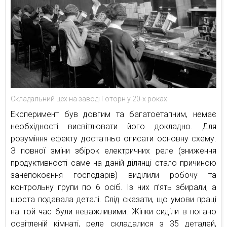
Складальний цех на заводі Готорн у 20-х роках
Експеримент був довгим та багатоетапним, немає
необхідності висвітлювати його докладно. Для
розуміння ефекту достатньо описати основну схему.
З повної зміни збірок електричних реле (зниження
продуктивності саме на даній ділянці стало причиною
занепокоєння господарів) виділили робочу та
контрольну групи по 6 осіб. Із них п’ять збирали, а
шоста подавала деталі. Слід сказати, що умови праці
на той час були неважливими. Жінки сиділи в погано
освітленій кімнаті, реле складалися з 35 деталей,