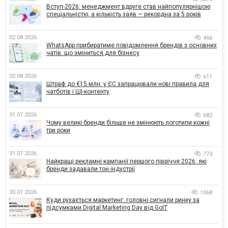
Вступ-2026: менеджмент вдруге став найпопулярнішою
спеціальністю, а кількість заяв — рекордна за 5 років
02.08.2026
466
WhatsApp прибиратиме повідомлення брендів з основних
чатів: що зміниться для бізнесу
02.08.2026
611
Штраф до €15 млн: у ЄС запрацювали нові правила для
чатботів і ШІ-контенту
31.07.2026
682
Чому великі бренди більше не змінюють логотипи кожні
три роки
31.07.2026
773
Найкращі рекламні кампанії першого півріччя 2026: які
бренди задавали тон індустрії
30.07.2026
1068
Куди рухається маркетинг: головні сигнали ринку за
підсумками Digital Marketing Day від GoIT