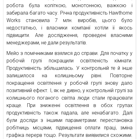
робота була копіткою, монотонною, важкою і
забирала багато часу. Річна продуктивність Hawthorne
Works становила 7 млн. виробів, цього було
недостатньо, і власники компанії хотіли її якось
підвищити. Але дослідження, проведені власними
менеджерами, не дали результатів.
Мейо з помічниками взялися до справи. Для початку у
робочій групі покращили освітленість кімнати.
Продуктивність збільшилась. У контрольній те й інше
залишилося на колишньому рівні. Повторне
покращення освітлення у робочій групі знову дало
позитивний ефект. І, як не дивно, у контрольній групі за
колишнього поганого світла люди стали працювати
краще. При зниженні освітлення в обох групах
продуктивність також падала, але ненабагато. Далі
були досліди з іншими параметрами: перестановка
робітниць місцями, підвищення оплати праці, зміна
графіка перерв тощо. Результати виявилися схожими.