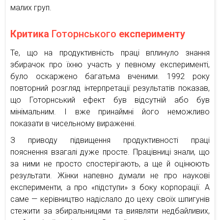
малих груп.
Критика
Готорнського
експерименту
Те, що на продуктивність праці вплинуло знання
збирачок про їхню участь у певному експерименті,
було оскаржено багатьма вченими. 1992 року
повторний розгляд інтерпретації результатів показав,
що Готорнський ефект був відсутній або був
мінімальним. І вже принаймні його неможливо
показати в чисельному вираженні.
З приводу підвищення продуктивності праці
пояснення взагалі дуже просте. Працівниці знали, що
за ними не просто спостерігають, а ще й оцінюють
результати. Жінки напевно думали не про наукові
експерименти, а про «підступи» з боку корпорації. А
саме — керівництво надіслало до цеху своїх шпигунів
стежити за збиральницями та виявляти недбайливих,