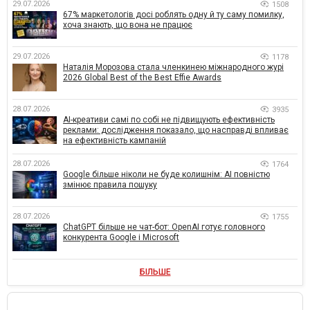
29.07.2026
1508
67% маркетологів досі роблять одну й ту саму помилку,
хоча знають, що вона не працює
29.07.2026
1178
Наталія Морозова стала членкинею міжнародного журі
2026 Global Best of the Best Effie Awards
28.07.2026
3935
AI-креативи самі по собі не підвищують ефективність
реклами: дослідження показало, що насправді впливає
на ефективність кампаній
28.07.2026
1764
Google більше ніколи не буде колишнім: AI повністю
змінює правила пошуку
28.07.2026
1755
ChatGPT більше не чат-бот: OpenAI готує головного
конкурента Google і Microsoft
БІЛЬШЕ