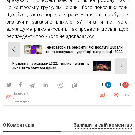
врахувати, що ефект має діяти як на робочу, так і
на контрольну групу, змінюючи і його показники теж.
Що буде, якщо порівняти результати та спробувати
визначити загальне відхилення? Питання не пусте,
адже дуже рідко виходить так провести досвід, щоб
респонденти про нього не здогадалися.
Генератори та ремонти: які послуги шукали
Навігація
та пропонували українці наприкінці 2022
року
записів
Різдвяна реклама-2022: вплив війни в
Україні та світової кризи
1
0
Написати
0
5266
в
редакцію
0
Коментарів
Залишити свій коментар