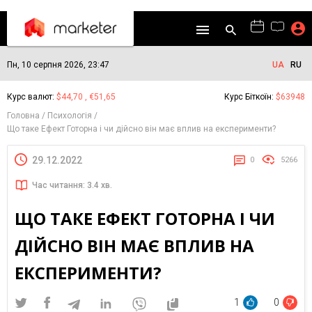
Пн, 10 серпня 2026, 23:47
UA
RU
Курс валют:
$44,70 , €51,65
Курс Біткоїн:
$63948
Головна
Психологія
Що таке Ефект Готорна і чи дійсно він має вплив на експерименти?
29.12.2022
0
5266
Час читання: 3.4 хв.
ЩО ТАКЕ ЕФЕКТ ГОТОРНА І ЧИ
ДІЙСНО ВІН МАЄ ВПЛИВ НА
ЕКСПЕРИМЕНТИ?
1
0