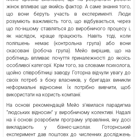
жінок впливає ще якийсь фактор. А саме знання того,
що вони беруть участь в експерименті. Люди
розуміють важливість того, що відбувається, через
що по-іншому ставляться до виробничого процесу і,
як наслідок, краще працюють. Навіть тоді, коли
поліпшень немає (контрольна група) або вони
скасовані (робоча група). Мейо вирішив, що на
робітниць впливає почуття приналежності до якоїсь
особливої категорії. Крім того, за словами психолога,
щойно співробітниці заводу Готорна відчули увагу до
своїх потреб з боку власників, у бригадах виникли
неформальні відносини. Їх потрібно вивчити, щоб
використати на користь компанії.
На основі рекомендацій Мейо з’явилася парадигма
“людських відносин” у виробничому колективі. Надалі
на її основі розробили програму управління, яку досі
викладають у бізнес-школах. Готорнський
експеримент дав поштовх до численних досліджень