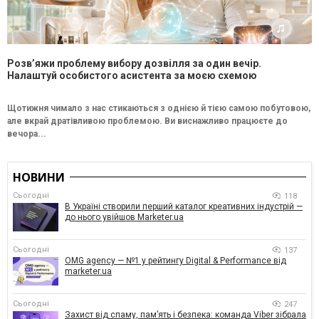
Розв’яжи проблему вибору дозвілля за один вечір.
Налаштуй особистого асистента за моєю схемою
Щотижня чимало з нас стикаються з однією й тією самою побутовою,
але вкрай дратівливою проблемою. Ви виснажливо працюєте до
вечора...
НОВИНИ
Сьогодні
118
В Україні створили перший каталог креативних індустрій —
до нього увійшов Marketer.ua
Сьогодні
137
OMG agency — №1 у рейтингу Digital & Performance від
marketer.ua
Сьогодні
247
Захист від спаму, памʼять і безпека: команда Viber зібрала