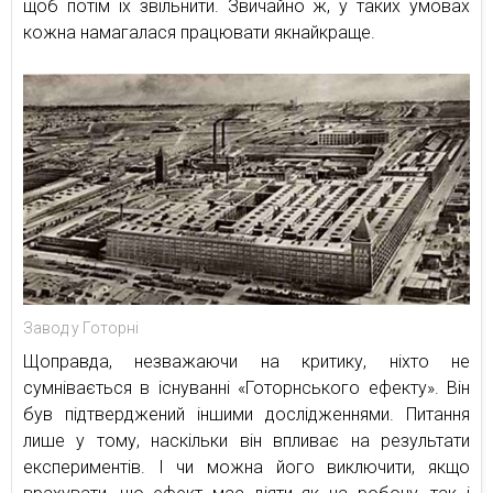
щоб потім їх звільнити. Звичайно ж, у таких умовах
кожна намагалася працювати якнайкраще.
Завод у Готорні
Щоправда, незважаючи на критику, ніхто не
сумнівається в існуванні «Готорнського ефекту». Він
був підтверджений іншими дослідженнями. Питання
лише у тому, наскільки він впливає на результати
експериментів. І чи можна його виключити, якщо