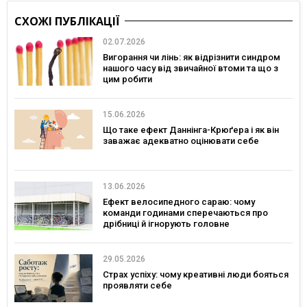
СХОЖІ ПУБЛІКАЦІЇ
02.07.2026
Вигорання чи лінь: як відрізнити синдром
нашого часу від звичайної втоми та що з
цим робити
15.06.2026
Що таке ефект Даннінга-Крюґера і як він
заважає адекватно оцінювати себе
13.06.2026
Ефект велосипедного сараю: чому
команди годинами сперечаються про
дрібниці й ігнорують головне
29.05.2026
Страх успіху: чому креативні люди бояться
проявляти себе