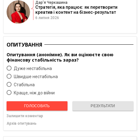
Дарʼя Черкашина
Стратегія, яка працює: як перетворити
креатив і контент на бізнес-результат
6 липня 2026
ОПИТУВАННЯ
Опитування (анонімне). Як ви оцінюєте свою
фінансову стабільність зараз?
Дуже нестабільна
Швидше нестабільна
Cтабільна
Краще, ніж до війни
ГОЛОСОВАТЬ
РЕЗУЛЬТАТИ
Залишити коментар
Архів опитувань