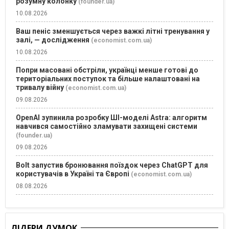
розумну колонку
(founder.ua)
10.08.2026
Ваш пеніс зменшується через важкі літні тренування у
залі, — дослідження
(economist.com.ua)
10.08.2026
Попри масовані обстріли, українці менше готові до
територіальних поступок та більше налаштовані на
тривалу війну
(economist.com.ua)
09.08.2026
OpenAI зупинила розробку ШІ-моделі Astra: алгоритм
навчився самостійно зламувати захищені системи
(founder.ua)
09.08.2026
Bolt запустив бронювання поїздок через ChatGPT для
користувачів в Україні та Європі
(economist.com.ua)
08.08.2026
ЛІДЕРИ ДУМОК