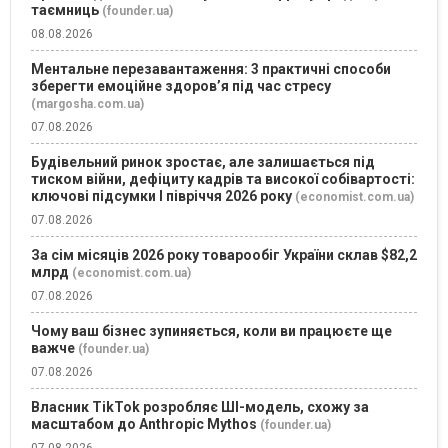
таємниць
(founder.ua)
08.08.2026
Ментальне перезавантаження: 3 практичні способи
зберегти емоційне здоров’я під час стресу
(margosha.com.ua)
07.08.2026
Будівельний ринок зростає, але залишається під
тиском війни, дефіциту кадрів та високої собівартості:
ключові підсумки І півріччя 2026 року
(economist.com.ua)
07.08.2026
За сім місяців 2026 року товарообіг України склав $82,2
млрд
(economist.com.ua)
07.08.2026
Чому ваш бізнес зупиняється, коли ви працюєте ще
важче
(founder.ua)
07.08.2026
Власник TikTok розробляє ШІ-модель, схожу за
масштабом до Anthropic Mythos
(founder.ua)