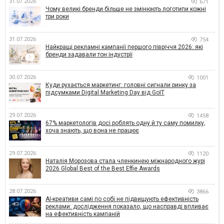
31.07.2026
671
Чому великі бренди більше не змінюють логотипи кожні
три роки
31.07.2026
754
Найкращі рекламні кампанії першого півріччя 2026: які
бренди задавали тон індустрії
30.07.2026
1001
Куди рухається маркетинг: головні сигнали ринку за
підсумками Digital Marketing Day від GoIT
29.07.2026
1458
67% маркетологів досі роблять одну й ту саму помилку,
хоча знають, що вона не працює
29.07.2026
1120
Наталія Морозова стала членкинею міжнародного журі
2026 Global Best of the Best Effie Awards
28.07.2026
3866
AI-креативи самі по собі не підвищують ефективність
реклами: дослідження показало, що насправді впливає
на ефективність кампаній