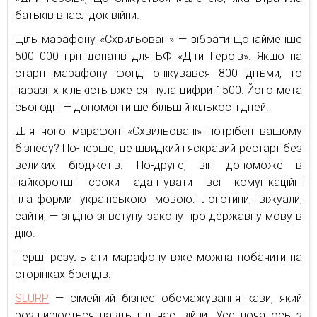
батьків внаслідок війни.
Ціль марафону «Схвильовані» — зібрати щонайменше
500 000 грн донатів для БФ «Діти Героїв». Якщо на
старті марафону фонд опікувався 800 дітьми, то
наразі їх кількість вже сягнула цифри 1500. Його мета
сьогодні — допомогти ще більшій кількості дітей.
Для чого марафон «Схвильовані» потрібен вашому
бізнесу? По-перше, це швидкий і яскравий рестарт без
великих бюджетів. По-друге, він допоможе в
найкоротші сроки адаптувати всі комунікаційні
платформи українською мовою: логотипи, віжуали,
сайти, — згідно зі вступу закону про державну мову в
дію.
Перші результати марафону вже можна побачити на
сторінках брендів:
SLURP
— сімейний бізнес обсмажування кави, який
розширюється навіть під час війни. Усе почалось з