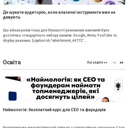
Де шукати аудиторію, коли класичні інструменти вже не
дивують
Ще кілька років тому для більшості рекламних кампаній було
достатньо стандартного набору каналів: Google, Meta, YouTube та
display-реклама. [caption id="attachment_69772"...
Освіта
Усі статті >>
Наймологія: безплатний курс для CEO та фаундерів
Рекрутингова агенція talanovyti спільно з операційною системою Core