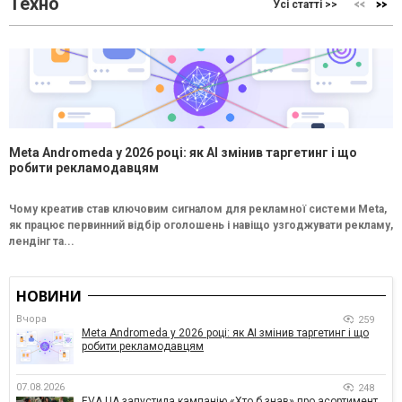
Техно
Усі статті >>
Meta Andromeda у 2026 році: як AI змінив таргетинг і що
робити рекламодавцям
Чому креатив став ключовим сигналом для рекламної системи Meta,
як працює первинний відбір оголошень і навіщо узгоджувати рекламу,
лендінг та...
НОВИНИ
Вчора
259
Meta Andromeda у 2026 році: як AI змінив таргетинг і що
робити рекламодавцям
07.08.2026
248
EVA.UA запустила кампанію «Хто б знав» про асортимент,