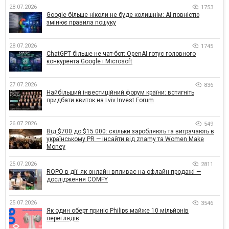
28.07.2026
1753
Google більше ніколи не буде колишнім: AI повністю
змінює правила пошуку
28.07.2026
1745
ChatGPT більше не чат-бот: OpenAI готує головного
конкурента Google і Microsoft
27.07.2026
836
Найбільший інвестиційний форум країни: встигніть
придбати квиток на Lviv Invest Forum
26.07.2026
549
Від $700 до $15 000: скільки заробляють та витрачають в
українському PR — інсайти від znamy та Women Make
Money
25.07.2026
2811
ROPO в дії: як онлайн впливає на офлайн-продажі —
дослідження COMFY
25.07.2026
3546
Як один оберт приніс Philips майже 10 мільйонів
переглядів