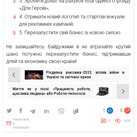
Зробити донат на рахунок благодійного фонду
«Діти Героїв»;
Отримати новий логотип та стартові віжуали
для рекламних кампаній;
Перезапустити свій бізнес із новою силою.
Не залишайтесь байдужими й не втрачайте крутий
шанс потужно перезапустити бізнес, підтримавши
дітей та економіку своєї країни!
Різдвяна реклама-2022: вплив війни в
Навігація
Україні та світової кризи
записів
Життя як у пісні: «Працюють роботи,
щаслива людина» або Роботи-пилососи
1
0
Написати
0
1437
в
редакцію