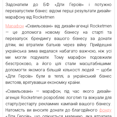
Задонатили до БФ «Діти Героїв» і потужно
перезапустили бізнес: відомі перші результати дизайн-
марафону від Rocketmen
Марафон
«Схвильовані» від дизайн-агенції Rocketmen
— це допомога новому бізнесу на старті та
перезапуск брендингу вашого бізнесу за донати
дітям, які втратили батьків через війну. Прийдешня
українська зима видалася набагато важчою, ніж усі
ми могли подумати. Тому марафон подовжили
безстроково, а його цілі стали масштабнішими:
допомогти якомога більшій кількості людей — щоби
«Діти Героїв» були в теплі, а український бізнес
вистояв, врятувавши економіку країни.
«Схвильовані» — марафон, під час якого дизайн-
агенція Rocketmen розробляє логотип та віжуали для
старту/рестарту рекламних кампаній вашого бізнесу.
Натомість ви вносите донати до благодійного
фонду
«Діти Героїв», що опікується малечею, яка втратила