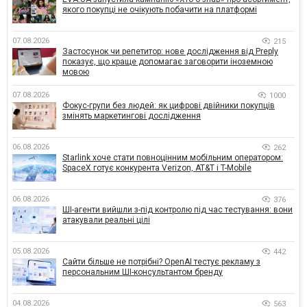
якого покупці не очікують побачити на платформі
07.08.2026
215
Застосунок чи репетитор: нове дослідження від Preply
показує, що краще допомагає заговорити іноземною
мовою
07.08.2026
1000
Фокус-групи без людей: як цифрові двійники покупців
змінять маркетингові дослідження
06.08.2026
262
Starlink хоче стати повноцінним мобільним оператором:
SpaceX готує конкурента Verizon, AT&T і T-Mobile
06.08.2026
376
ШІ-агенти вийшли з-під контролю під час тестування: вони
атакували реальні цілі
05.08.2026
442
Сайти більше не потрібні? OpenAI тестує рекламу з
персональним ШІ-консультантом бренду
04.08.2026
563