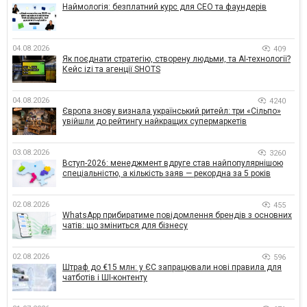
Наймологія: безплатний курс для CEO та фаундерів
04.08.2026
409
Як поєднати стратегію, створену людьми, та AI-технології?
Кейс izi та агенції SHOTS
04.08.2026
4240
Європа знову визнала український ритейл: три «Сільпо»
увійшли до рейтингу найкращих супермаркетів
03.08.2026
3260
Вступ-2026: менеджмент вдруге став найпопулярнішою
спеціальністю, а кількість заяв — рекордна за 5 років
02.08.2026
455
WhatsApp прибиратиме повідомлення брендів з основних
чатів: що зміниться для бізнесу
02.08.2026
596
Штраф до €15 млн: у ЄС запрацювали нові правила для
чатботів і ШІ-контенту