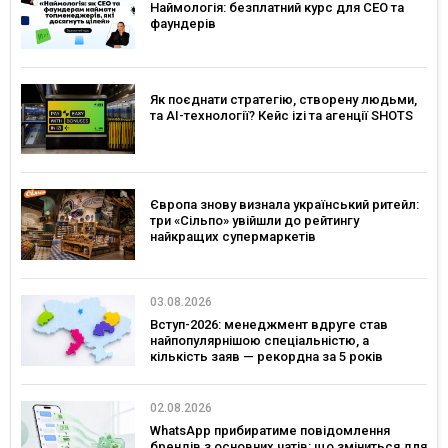
Наймологія: безплатний курс для CEO та
фаундерів
Як поєднати стратегію, створену людьми,
та AI-технології? Кейс izi та агенції SHOTS
Європа знову визнала український ритейл:
три «Сільпо» увійшли до рейтингу
найкращих супермаркетів
03.08.2026
Вступ-2026: менеджмент вдруге став
найпопулярнішою спеціальністю, а
кількість заяв — рекордна за 5 років
02.08.2026
WhatsApp прибиратиме повідомлення
брендів з основних чатів: що зміниться для