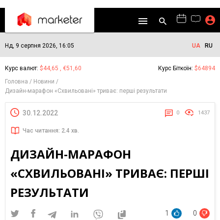
Нд, 9 серпня 2026, 16:05
UA
RU
Курс валют:
$44,65 , €51,60
Курс Біткоїн:
$64894
Головна
Новини
Дизайн-марафон «Схвильовані» триває: перші результати
30.12.2022
0
1437
Час читання: 2.4 хв.
ДИЗАЙН-МАРАФОН
«СХВИЛЬОВАНІ» ТРИВАЄ: ПЕРШІ
РЕЗУЛЬТАТИ
1
0