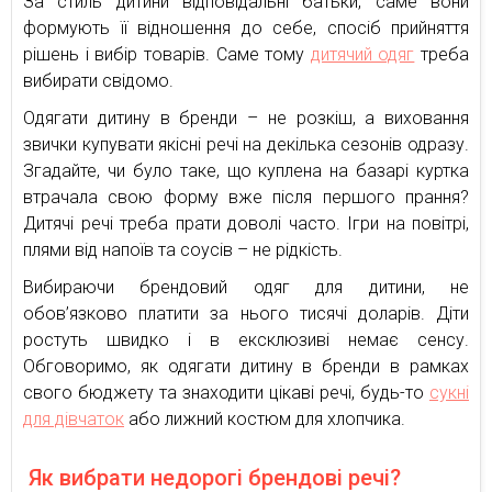
За стиль дитини відповідальні батьки, саме вони
формують її відношення до себе, спосіб прийняття
рішень і вибір товарів. Саме тому
дитячий одяг
треба
вибирати свідомо.
Одягати дитину в бренди – не розкіш, а виховання
звички купувати якісні речі на декілька сезонів одразу.
Згадайте, чи було таке, що куплена на базарі куртка
втрачала свою форму вже після першого прання?
Дитячі речі треба прати доволі часто. Ігри на повітрі,
плями від напоїв та соусів – не рідкість.
Вибираючи брендовий одяг для дитини, не
обов’язково платити за нього тисячі доларів. Діти
ростуть швидко і в ексклюзиві немає сенсу.
Обговоримо, як одягати дитину в бренди в рамках
свого бюджету та знаходити цікаві речі, будь-то
сукні
для дівчаток
або лижний костюм для хлопчика.
Як вибрати недорогі брендові речі?