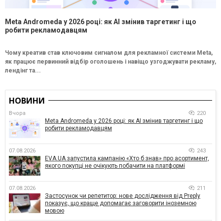
Meta Andromeda у 2026 році: як AI змінив таргетинг і що
робити рекламодавцям
Чому креатив став ключовим сигналом для рекламної системи Meta,
як працює первинний відбір оголошень і навіщо узгоджувати рекламу,
лендінг та...
НОВИНИ
Вчора
220
Meta Andromeda у 2026 році: як AI змінив таргетинг і що
робити рекламодавцям
07.08.2026
243
EVA.UA запустила кампанію «Хто б знав» про асортимент,
якого покупці не очікують побачити на платформі
07.08.2026
211
Застосунок чи репетитор: нове дослідження від Preply
показує, що краще допомагає заговорити іноземною
мовою