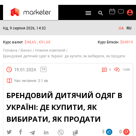
Нд, 9 серпня 2026, 14:32
UA
RU
Курс валют:
$44,65 , €51,60
Курс Біткоїн:
$64919
Головна
Бізнес
Новини компаній
Брендовий дитячий одяг в Україні: де купити, як вибирати, як продати
19.01.2024
PR
0
1688
Час читання: 2.1 хв.
БРЕНДОВИЙ ДИТЯЧИЙ ОДЯГ В
УКРАЇНІ: ДЕ КУПИТИ, ЯК
ВИБИРАТИ, ЯК ПРОДАТИ
3
0