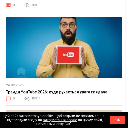
0
408
24.02.2026
Тренди YouTube 2026: куди рухається увага глядача
0
18337
Цей сайт використовує cookie. Щоб закрити це повідомлення
і підтвердити згоду на
використання cookie
на цьому сайті,
ОК
натисніть кнопку "Ок".