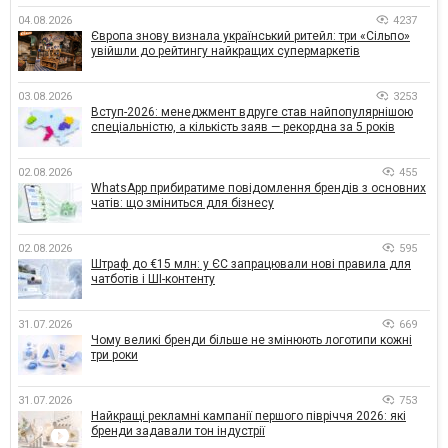
04.08.2026
4237
Європа знову визнала український ритейл: три «Сільпо»
увійшли до рейтингу найкращих супермаркетів
03.08.2026
3253
Вступ-2026: менеджмент вдруге став найпопулярнішою
спеціальністю, а кількість заяв — рекордна за 5 років
02.08.2026
455
WhatsApp прибиратиме повідомлення брендів з основних
чатів: що зміниться для бізнесу
02.08.2026
595
Штраф до €15 млн: у ЄС запрацювали нові правила для
чатботів і ШІ-контенту
31.07.2026
669
Чому великі бренди більше не змінюють логотипи кожні
три роки
31.07.2026
753
Найкращі рекламні кампанії першого півріччя 2026: які
бренди задавали тон індустрії