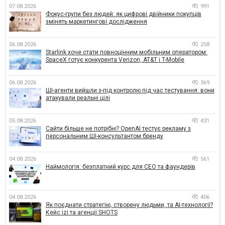
07.08.2026
991
Фокус-групи без людей: як цифрові двійники покупців
змінять маркетингові дослідження
06.08.2026
258
Starlink хоче стати повноцінним мобільним оператором:
SpaceX готує конкурента Verizon, AT&T і T-Mobile
06.08.2026
369
ШІ-агенти вийшли з-під контролю під час тестування: вони
атакували реальні цілі
05.08.2026
431
Сайти більше не потрібні? OpenAI тестує рекламу з
персональним ШІ-консультантом бренду
04.08.2026
561
Наймологія: безплатний курс для CEO та фаундерів
04.08.2026
406
Як поєднати стратегію, створену людьми, та AI-технології?
Кейс izi та агенції SHOTS