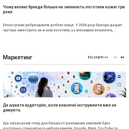
Чому великі бренди більше не змінюють логотипи кожні три
роки
Епоха гучних ребрендингів добігає кінця. У 2026 році бренди дедалі
частіше інвестують не в нові логотипи, а у впізнавані елементи,...
Маркетинг
Усі статті >>
Де шукати аудиторію, коли класичні інструменти вже не
дивують
Ще кілька років тому для більшості рекламних кампаній було
достатньо стандартного набору каналів: Google, Meta, YouTube та