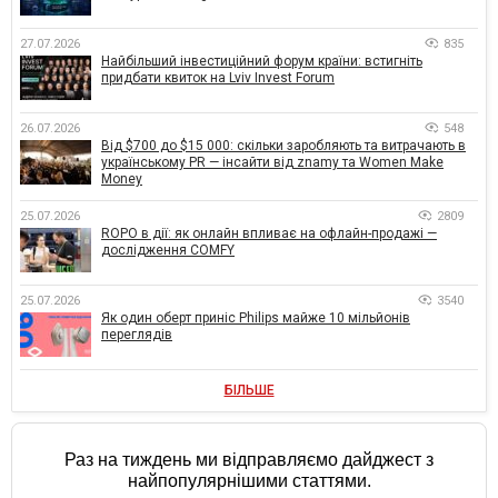
27.07.2026
835
Найбільший інвестиційний форум країни: встигніть
придбати квиток на Lviv Invest Forum
26.07.2026
548
Від $700 до $15 000: скільки заробляють та витрачають в
українському PR — інсайти від znamy та Women Make
Money
25.07.2026
2809
ROPO в дії: як онлайн впливає на офлайн-продажі —
дослідження COMFY
25.07.2026
3540
Як один оберт приніс Philips майже 10 мільйонів
переглядів
БІЛЬШЕ
Раз на тиждень ми відправляємо дайджест з
найпопулярнішими статтями.