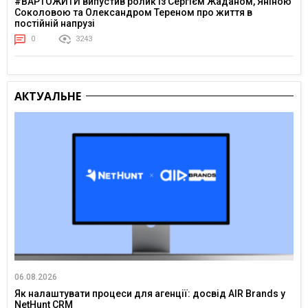
#ВАРТОЖИТИ випустив ролик із Сергієм Жаданом, Яніною
Соколовою та Олександром Тереном про життя в
постійній напрузі
0
3243
АКТУАЛЬНЕ
06.08.2026
Як налаштувати процеси для агенції: досвід AIR Brands у
NetHunt CRM