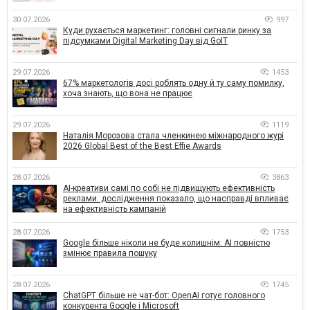
30.07.2026
997
Куди рухається маркетинг: головні сигнали ринку за
підсумками Digital Marketing Day від GoIT
29.07.2026
1453
67% маркетологів досі роблять одну й ту саму помилку,
хоча знають, що вона не працює
29.07.2026
1119
Наталія Морозова стала членкинею міжнародного журі
2026 Global Best of the Best Effie Awards
28.07.2026
3863
AI-креативи самі по собі не підвищують ефективність
реклами: дослідження показало, що насправді впливає
на ефективність кампаній
28.07.2026
1753
Google більше ніколи не буде колишнім: AI повністю
змінює правила пошуку
28.07.2026
1745
ChatGPT більше не чат-бот: OpenAI готує головного
конкурента Google і Microsoft