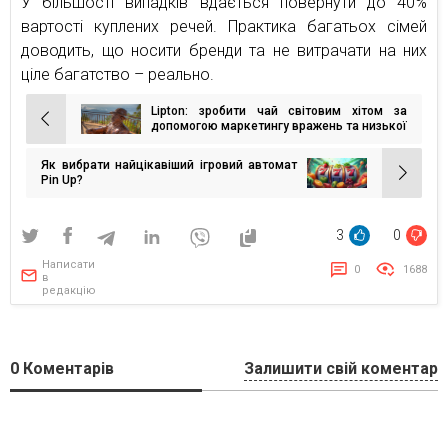
У більшості випадків вдається повернути до 40%
вартості куплених речей. Практика багатьох сімей
доводить, що носити бренди та не витрачати на них
ціле багатство – реально.
Lipton: зробити чай світовим хітом за
Навігація
допомогою маркетингу вражень та низької
ціни
записів
Як вибрати найцікавіший ігровий автомат
Pin Up?
3
0
Написати
0
1688
в
редакцію
0
Коментарів
Залишити свій коментар