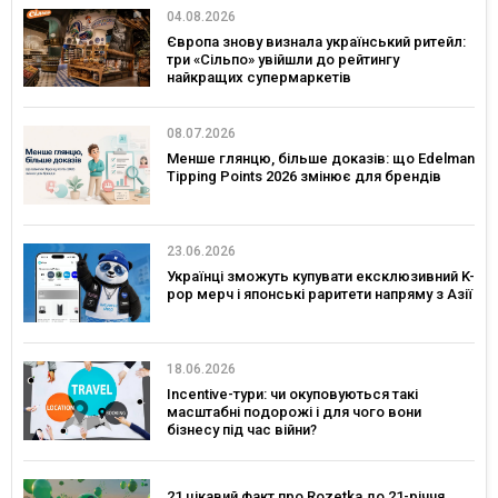
04.08.2026
Європа знову визнала український ритейл:
три «Сільпо» увійшли до рейтингу
найкращих супермаркетів
08.07.2026
Менше глянцю, більше доказів: що Edelman
Tipping Points 2026 змінює для брендів
23.06.2026
Українці зможуть купувати ексклюзивний K-
pop мерч і японські раритети напряму з Азії
18.06.2026
Incentive-тури: чи окуповуються такі
масштабні подорожі і для чого вони
бізнесу під час війни?
21 цікавий факт про Rozetka до 21-річчя