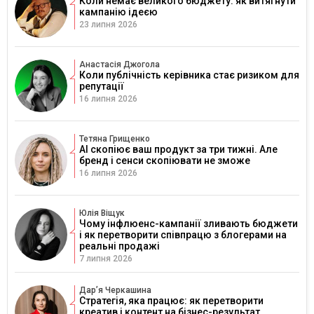
Коли немає великого бюджету: як витягнути
кампанію ідеєю
23 липня 2026
Анастасія Джогола
Коли публічність керівника стає ризиком для
репутації
16 липня 2026
Тетяна Грищенко
AI скопіює ваш продукт за три тижні. Але
бренд і сенси скопіювати не зможе
16 липня 2026
Юлія Віщук
Чому інфлюенс-кампанії зливають бюджети
і як перетворити співпрацю з блогерами на
реальні продажі
7 липня 2026
Дарʼя Черкашина
Стратегія, яка працює: як перетворити
креатив і контент на бізнес-результат