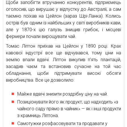
Щоби запобігти втручанню конкурентів, підприємець
оголосив, що вирушає у відпустку до Австралії, а сам
таємно поїхав на Цейлон (зараз Шрі-Ланка). Колись
острів був одним із найбільших у світі виробників кави,
але у 1870-х цю галузь знищив грибок, і місцеві
фермери почали вирощувати чай.
Томас Ліптон приїхав на Цейлон у 1890 році. Крах
кавової індустрії все ще відчувався, тому ціни на
землю впали вдвічі. Ліптон викупив п’ять плантацій,
засадив чаєм та встановив сучасне на той час
обладнання, щоби підтримувати високі обсяги
виробництва. Все це дозволило:
Майже вдвічі знизити роздрібну ціну на чай.
Позиціонувати його як продукт, що надходить «з
чайного саду прямо в чайник» — як і інші продукти
з крамниць Ліптона.
Самотужки розфасовувати та продавати у