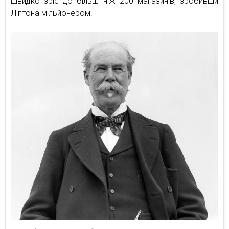
швидко зріс до більш ніж 200 магазинів, зробивши
Ліптона мільйонером.