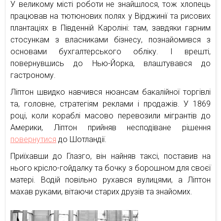
У великому місті роботи не знайшлося, тож хлопець
працював на тютюнових полях у Вірджинії та рисових
плантаціях в Південній Кароліні: там, завдяки гарним
стосункам з власниками бізнесу, познайомився з
основами бухгалтерського обліку. І врешті,
повернувшись до Нью-Йорка, влаштувався до
гастроному.
Ліптон швидко навчився нюансам бакалійної торгівлі
та, головне, стратегіям реклами і продажів. У 1869
році, коли кораблі масово перевозили мігрантів до
Америки, Ліптон прийняв несподіване рішення
повернутися
до Шотландії.
Приїхавши до Глазго, він найняв таксі, поставив на
нього крісло-гойдалку та бочку з борошном для своєї
матері. Водій повільно рухався вулицями, а Ліптон
махав руками, вітаючи старих друзів та знайомих.