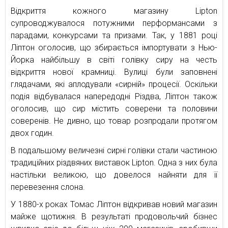
Відкриття кожного магазину Lipton
супроводжувалося потужними перформансами з
парадами, конкурсами та призами. Так, у 1881 році
Ліптон оголосив, що збирається імпортувати з Нью-
Йорка найбільшу в світі голівку сиру на честь
відкриття нової крамниці. Вулиці були заповнені
глядачами, які аплодували «сирній» процесії. Оскільки
подія відбувалася напередодні Різдва, Ліптон також
оголосив, що сир містить соверени та половини
соверенів. Не дивно, що товар розпродали протягом
двох годин.
В подальшому величезні сирні голівки стали частиною
традиційних різдвяних виставок Lipton. Одна з них була
настільки великою, що довелося найняти для її
перевезення слона.
У 1880-х роках Томас Ліптон відкривав новий магазин
майже щотижня. В результаті продовольчий бізнес