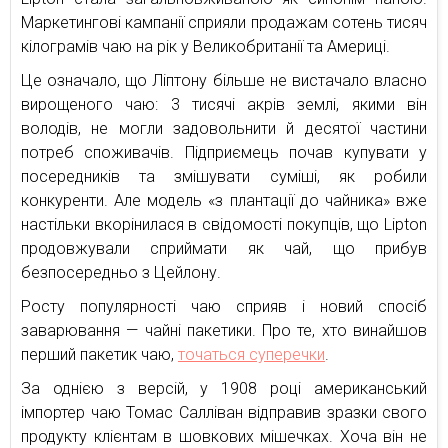
Маркетингові кампанії сприяли продажам сотень тисяч
кілограмів чаю на рік у Великобританії та Америці.
Це означало, що Ліптону більше не вистачало власно
вирощеного чаю: 3 тисячі акрів землі, якими він
володів, не могли задовольнити й десятої частини
потреб споживачів. Підприємець почав купувати у
посередників та змішувати суміші, як робили
конкуренти. Але модель «з плантації до чайника» вже
настільки вкорінилася в свідомості покупців, що Lipton
продовжували сприймати як чай, що прибув
безпосередньо з Цейлону.
Росту популярності чаю сприяв і новий спосіб
заварювання — чайні пакетики. Про те, хто винайшов
перший пакетик чаю,
точаться суперечки
.
За однією з версій, у 1908 році американський
імпортер чаю Томас Салліван відправив зразки свого
продукту клієнтам в шовкових мішечках. Хоча він не