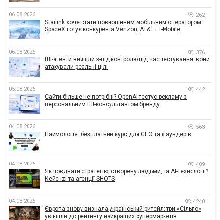
06.08.2026
262
Starlink хоче стати повноцінним мобільним оператором:
SpaceX готує конкурента Verizon, AT&T і T-Mobile
06.08.2026
376
ШІ-агенти вийшли з-під контролю під час тестування: вони
атакували реальні цілі
05.08.2026
442
Сайти більше не потрібні? OpenAI тестує рекламу з
персональним ШІ-консультантом бренду
04.08.2026
563
Наймологія: безплатний курс для CEO та фаундерів
04.08.2026
409
Як поєднати стратегію, створену людьми, та AI-технології?
Кейс izi та агенції SHOTS
04.08.2026
4240
Європа знову визнала український ритейл: три «Сільпо»
увійшли до рейтингу найкращих супермаркетів