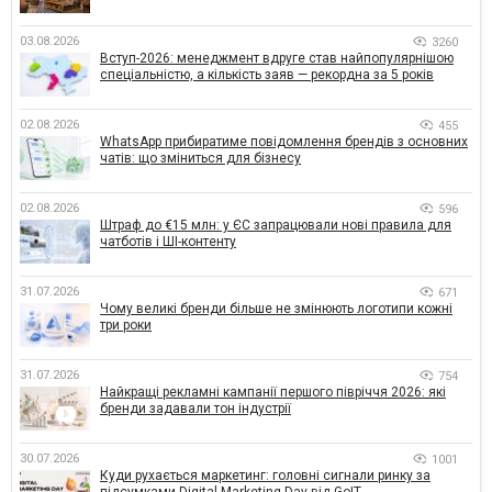
03.08.2026
3260
Вступ-2026: менеджмент вдруге став найпопулярнішою
спеціальністю, а кількість заяв — рекордна за 5 років
02.08.2026
455
WhatsApp прибиратиме повідомлення брендів з основних
чатів: що зміниться для бізнесу
02.08.2026
596
Штраф до €15 млн: у ЄС запрацювали нові правила для
чатботів і ШІ-контенту
31.07.2026
671
Чому великі бренди більше не змінюють логотипи кожні
три роки
31.07.2026
754
Найкращі рекламні кампанії першого півріччя 2026: які
бренди задавали тон індустрії
30.07.2026
1001
Куди рухається маркетинг: головні сигнали ринку за