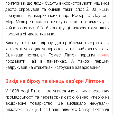
припускав, що люди будуть використовувати мішечки,
дехто спробував та оцінив такий спосіб. За іншим
припущенням, американська пара Роберт С. Лоусон і
Мері Моларен подала заявку на патент «тримачу для
чайного листя». У їхній конструкції використовувалася
прошита сітчаста тканина.
Винахід вирішив одразу дві проблеми: вимірювання
кількості чаю для заварювання та прибирання після.
Оцінивши потенціал, Томас Ліптон першим
почав
продавати чай в пакетиках. А також першим
надрукував на етикетках інструкції з заварювання.
Вихід на біржу та кінець кар’єри Ліптона
У 1898 році Ліптон поступився численним проханням
громадськості та перетворив свою бізнес-імперію на
акціонерне товариство. Це викликало небувалий
ажіотаж на акції. Біля Національного банку Шотландії