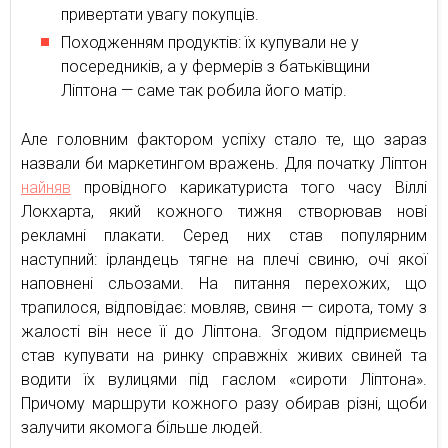
привертати увагу покупців.
Походженням продуктів: їх купували не у
посередників, а у фермерів з батьківщини
Ліптона — саме так робила його матір.
Але головним фактором успіху стало те, що зараз
назвали би маркетингом вражень. Для початку Ліптон
найняв
провідного карикатуриста того часу Віллі
Локхарта, який кожного тижня створював нові
рекламні плакати. Серед них став популярним
наступний: ірландець тягне на плечі свиню, очі якої
наповнені сльозами. На питання перехожих, що
трапилося, відповідає: мовляв, свиня — сирота, тому з
жалості він несе її до Ліптона. Згодом підприємець
став купувати на ринку справжніх живих свиней та
водити їх вулицями під гаслом «сироти Ліптона».
Причому маршрути кожного разу обирав різні, щоби
залучити якомога більше людей.