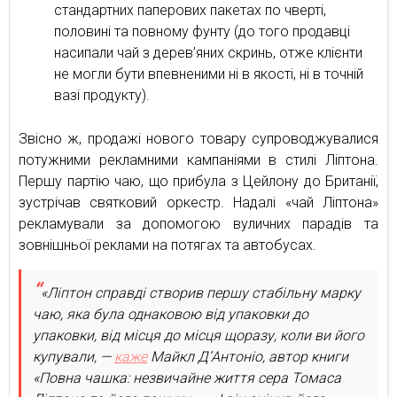
стандартних паперових пакетах по чверті,
половині та повному фунту (до того продавці
насипали чай з дерев’яних скринь, отже клієнти
не могли бути впевненими ні в якості, ні в точній
вазі продукту).
Звісно ж, продажі нового товару супроводжувалися
потужними рекламними кампаніями в стилі Ліптона.
Першу партію чаю, що прибула з Цейлону до Британії,
зустрічав святковий оркестр. Надалі «чай Ліптона»
рекламували за допомогою вуличних парадів та
зовнішньої реклами на потягах та автобусах.
«Ліптон справді створив першу стабільну марку
чаю, яка була однаковою від упаковки до
упаковки, від місця до місця щоразу, коли ви його
купували, —
каже
Майкл Д’Антоніо, автор книги
«Повна чашка: незвичайне життя сера Томаса