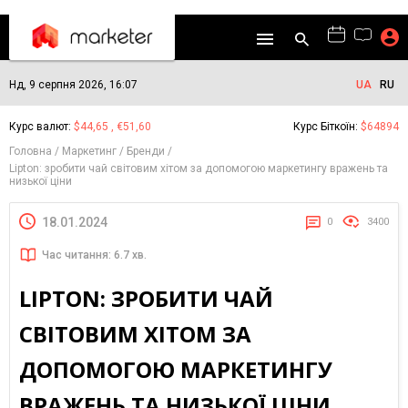
Нд, 9 серпня 2026, 16:07
UA
RU
Курс валют:
$44,65 , €51,60
Курс Біткоїн:
$64894
Головна
Маркетинг
Бренди
Lipton: зробити чай світовим хітом за допомогою маркетингу вражень та
низької ціни
18.01.2024
0
3400
Час читання: 6.7 хв.
LIPTON: ЗРОБИТИ ЧАЙ
СВІТОВИМ ХІТОМ ЗА
ДОПОМОГОЮ МАРКЕТИНГУ
ВРАЖЕНЬ ТА НИЗЬКОЇ ЦІНИ