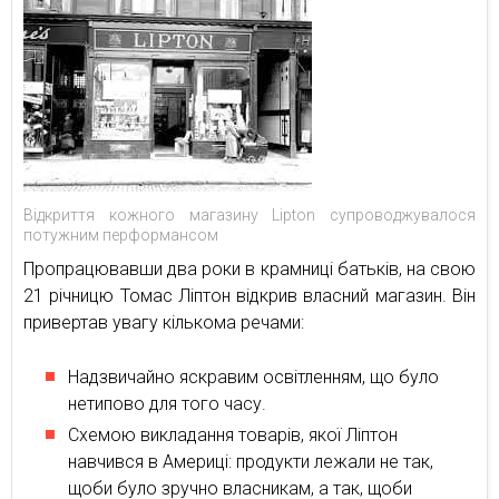
Відкриття кожного магазину Lipton супроводжувалося
потужним перформансом
Пропрацювавши два роки в крамниці батьків, на свою
21 річницю Томас Ліптон відкрив власний магазин. Він
привертав увагу кількома речами:
Надзвичайно яскравим освітленням, що було
нетипово для того часу.
Схемою викладання товарів, якої Ліптон
навчився в Америці: продукти лежали не так,
щоби було зручно власникам, а так, щоби