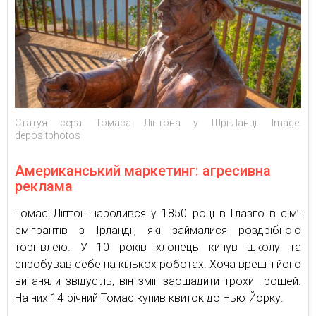
Статуя сера Томаса Ліптона у Шрі-Ланці. Image:
depositphotos
Американський маркетинг: агресивна
реклама
Томас Ліптон народився у 1850 році в Глазго в сім’ї
емігрантів з Ірландії, які займалися роздрібною
торгівлею. У 10 років хлопець кинув школу та
спробував себе на кількох роботах. Хоча врешті його
виганяли звідусіль, він зміг заощадити трохи грошей.
На них 14-річний Томас купив квиток до Нью-Йорку.