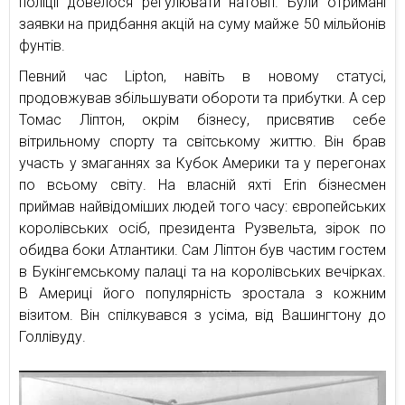
поліції довелося регулювати натовп. Були отримані
заявки на придбання акцій на суму майже 50 мільйонів
фунтів.
Певний час Lipton, навіть в новому статусі,
продовжував збільшувати обороти та прибутки. А сер
Томас Ліптон, окрім бізнесу, присвятив себе
вітрильному спорту та світському життю. Він брав
участь у змаганнях за Кубок Америки та у перегонах
по всьому світу. На власній яхті Erin бізнесмен
приймав найвідоміших людей того часу: європейських
королівських осіб, президента Рузвельта, зірок по
обидва боки Атлантики. Сам Ліптон був частим гостем
в Букінгемському палаці та на королівських вечірках.
В Америці його популярність зростала з кожним
візитом. Він спілкувався з усіма, від Вашингтону до
Голлівуду.