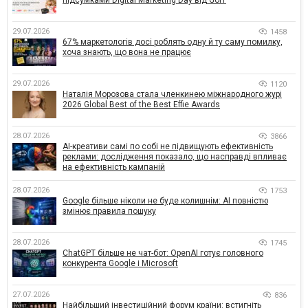
підсумками Digital Marketing Day від GoIT
29.07.2026
1458
67% маркетологів досі роблять одну й ту саму помилку,
хоча знають, що вона не працює
29.07.2026
1120
Наталія Морозова стала членкинею міжнародного журі
2026 Global Best of the Best Effie Awards
28.07.2026
3866
AI-креативи самі по собі не підвищують ефективність
реклами: дослідження показало, що насправді впливає
на ефективність кампаній
28.07.2026
1753
Google більше ніколи не буде колишнім: AI повністю
змінює правила пошуку
28.07.2026
1745
ChatGPT більше не чат-бот: OpenAI готує головного
конкурента Google і Microsoft
27.07.2026
836
Найбільший інвестиційний форум країни: встигніть