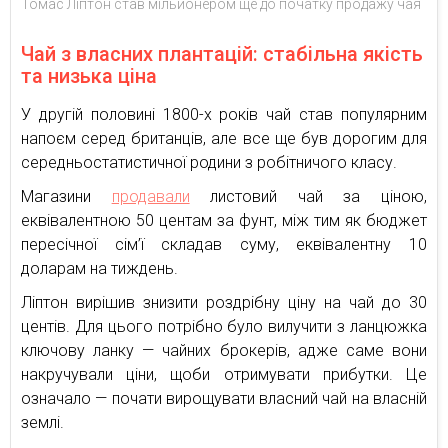
Томас Ліптон став мільйонером ще до початку продажу чая
Чай з власних плантацій: стабільна якість
та низька ціна
У другій половині 1800-х років чай став популярним
напоєм серед британців, але все ще був дорогим для
середньостатистичної родини з робітничого класу.
Магазини
продавали
листовий чай за ціною,
еквівалентною 50 центам за фунт, між тим як бюджет
пересічної сім’ї складав суму, еквівалентну 10
доларам на тиждень.
Ліптон вирішив знизити роздрібну ціну на чай до 30
центів. Для цього потрібно було вилучити з ланцюжка
ключову ланку — чайних брокерів, адже саме вони
накручували ціни, щоби отримувати прибутки. Це
означало — почати вирощувати власний чай на власній
землі.