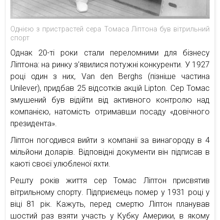
Однією з пристрастей сера Томаса Ліптона був вітрильний
спорт
Однак 20-ті роки стали переломними для бізнесу
Ліптона: на ринку з’явилися потужні конкуренти. У 1927
році один з них, Van den Berghs (пізніше частина
Unilever), придбав 25 відсотків акцій Lipton. Сер Томас
змушений був відійти від активного контролю над
компанією, натомість отримавши посаду «довічного
президента».
Ліптон погодився вийти з компанії за винагороду в 4
мільйони доларів. Відповідні документи він підписав в
каюті своєї улюбленої яхти.
Решту років життя сер Томас Ліптон присвятив
вітрильному спорту. Підприємець помер у 1931 році у
віці 81 рік. Кажуть, перед смертю Ліптон планував
шостий раз взяти участь у Кубку Америки, в якому