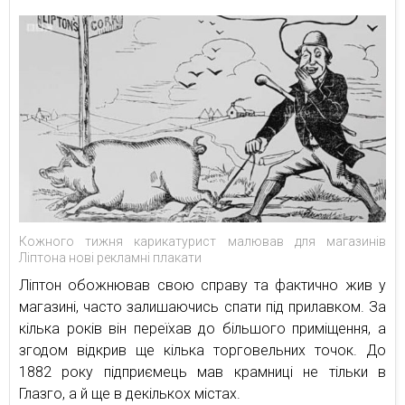
Кожного тижня карикатурист малював для магазинів
Ліптона нові рекламні плакати
Ліптон обожнював свою справу та фактично жив у
магазині, часто залишаючись спати під прилавком. За
кілька років він переїхав до більшого приміщення, а
згодом відкрив ще кілька торговельних точок. До
1882 року підприємець мав крамниці не тільки в
Глазго, а й ще в декількох містах.