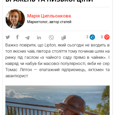
Марія Ципльонкова
Маркетолог, автор статей
3
0
Важко повірити, що Lipton, який сьогодні не входить в
топ якісних чаїв, півтора століття тому починав шлях на
ринку під гаслом «з чайного саду прямо в чайник». І
навряд чи набув би масової популярності, якби не сер
Томас Ліптон — епатажний підприємець, яхтсмен та
авантюрист.