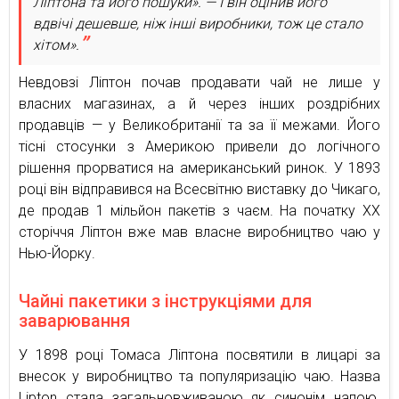
Ліптона та його пошуки». — І він оцінив його
вдвічі дешевше, ніж інші виробники, тож це стало
хітом».
Невдовзі Ліптон почав продавати чай не лише у
власних магазинах, а й через інших роздрібних
продавців — у Великобританії та за її межами. Його
тісні стосунки з Америкою привели до логічного
рішення прорватися на американський ринок. У 1893
році він відправився на Всесвітню виставку до Чикаго,
де продав 1 мільйон пакетів з чаєм. На початку XX
сторіччя Ліптон вже мав власне виробництво чаю у
Нью-Йорку.
Чайні пакетики з інструкціями для
заварювання
У 1898 році Томаса Ліптона посвятили в лицарі за
внесок у виробництво та популяризацію чаю. Назва
Lipton стала загальновживаною як синонім напою.