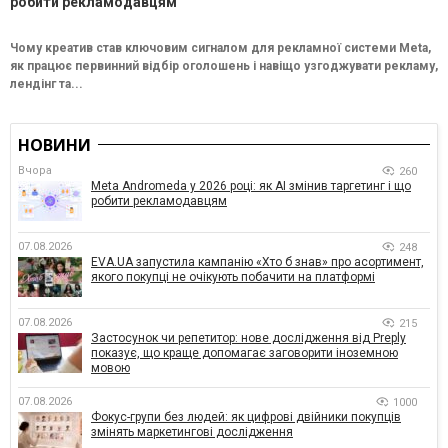
робити рекламодавцям
Чому креатив став ключовим сигналом для рекламної системи Meta,
як працює первинний відбір оголошень і навіщо узгоджувати рекламу,
лендінг та...
НОВИНИ
Вчора
260
Meta Andromeda у 2026 році: як AI змінив таргетинг і що
робити рекламодавцям
07.08.2026
248
EVA.UA запустила кампанію «Хто б знав» про асортимент,
якого покупці не очікують побачити на платформі
07.08.2026
215
Застосунок чи репетитор: нове дослідження від Preply
показує, що краще допомагає заговорити іноземною
мовою
07.08.2026
1000
Фокус-групи без людей: як цифрові двійники покупців
змінять маркетингові дослідження