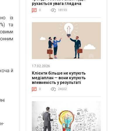
рухається увага глядача
0
18193
яно із
8%) та
овими
зонним
17.02.2026
хоча й
Клієнти більше не купують
медіаплан — вони купують
впевненість у результаті
0
24602
яні
н-