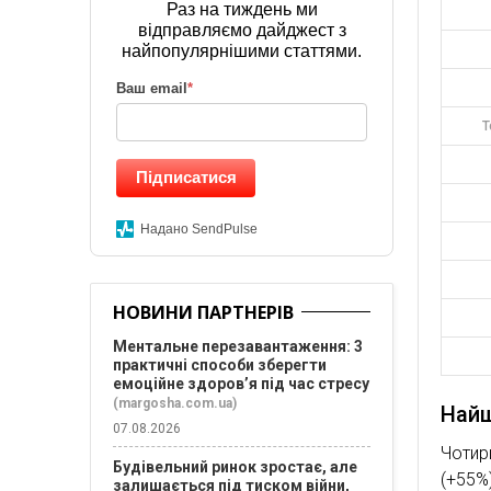
Раз на тиждень ми
відправляємо дайджест з
найпопулярнішими статтями.
Ваш email
*
Т
Підписатися
Надано SendPulse
НОВИНИ ПАРТНЕРІВ
Ментальне перезавантаження: 3
практичні способи зберегти
емоційне здоров’я під час стресу
(margosha.com.ua)
Найш
07.08.2026
Чотир
Будівельний ринок зростає, але
(+55%
залишається під тиском війни,