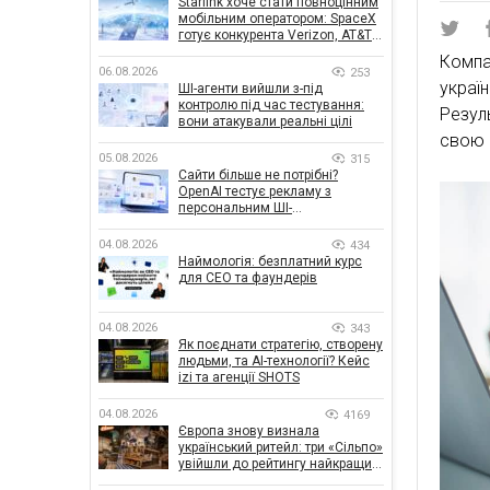
Starlink хоче стати повноцінним
мобільним оператором: SpaceX
готує конкурента Verizon, AT&T і
T-Mobile
Компа
06.08.2026
253
украї
ШІ-агенти вийшли з-під
контролю під час тестування:
Резул
вони атакували реальні цілі
свою 
05.08.2026
315
Сайти більше не потрібні?
OpenAI тестує рекламу з
персональним ШІ-
консультантом бренду
04.08.2026
434
Наймологія: безплатний курс
для CEO та фаундерів
04.08.2026
343
Як поєднати стратегію, створену
людьми, та AI-технології? Кейс
izi та агенції SHOTS
04.08.2026
4169
Європа знову визнала
український ритейл: три «Сільпо»
увійшли до рейтингу найкращих
супермаркетів