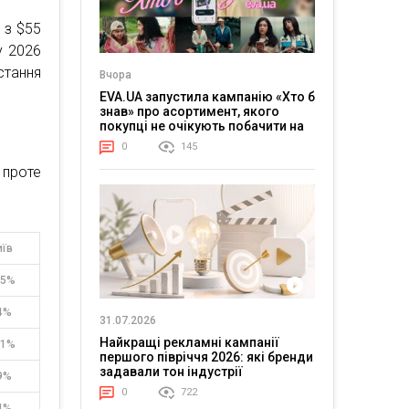
 з $55
у 2026
стання
Вчора
EVA.UA запустила кампанію «Хто б
знав» про асортимент, якого
покупці не очікують побачити на
платформі
0
145
 проте
иїв
25%
4%
31.07.2026
Найкращі рекламні кампанії
11%
першого півріччя 2026: які бренди
задавали тон індустрії
9%
0
722
4%