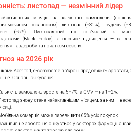
онність: листопад — незмінний лідер
айактивніших місяців за кількістю замовлень (порівн
ньомісячним показником): листопад (+31%), грудень (+
зень (+5%). Листопадовий пік пов’язаний з мас
одажами (Black Friday), а весняне підвищення — із се
енням гардеробу та початком сезону.
гноз на 2026 рік
інками Admitad, e-commerce в Україні продовжить зростати, 
ніше. Основні очікування:
Кількість замовлень зросте на 5–7%, а GMV — на 1–2%.
Листопад знову стане найактивнішим місяцем, за ним — весн
місяці.
Мобільна комерція може перевищити 65% усіх покупок.
Найшвидше зростання очікується у секторах фармації, онлай
послуг, електроніки та товарів для дому.