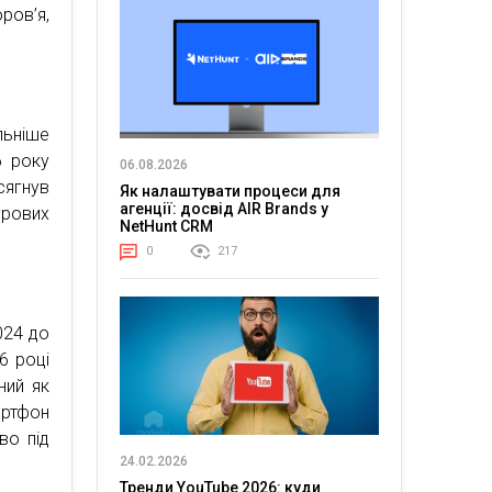
ров’я,
льніше
6 року
06.08.2026
сягнув
Як налаштувати процеси для
агенції: досвід AIR Brands у
грових
NetHunt CRM
0
217
024 до
6 році
ний як
артфон
во під
24.02.2026
Тренди YouTube 2026: куди