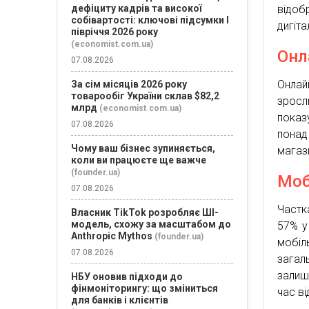
дефіциту кадрів та високої
відоб
собівартості: ключові підсумки І
дигіта
півріччя 2026 року
(economist.com.ua)
Онл
07.08.2026
Онлай
За сім місяців 2026 року
товарообіг України склав $82,2
зросл
млрд
(economist.com.ua)
показ
07.08.2026
понад
Чому ваш бізнес зупиняється,
магази
коли ви працюєте ще важче
(founder.ua)
Моб
07.08.2026
Частк
Власник TikTok розробляє ШІ-
модель, схожу за масштабом до
57% у
Anthropic Mythos
(founder.ua)
мобіл
07.08.2026
загал
залиш
НБУ оновив підходи до
фінмоніторингу: що зміниться
час в
для банків і клієнтів