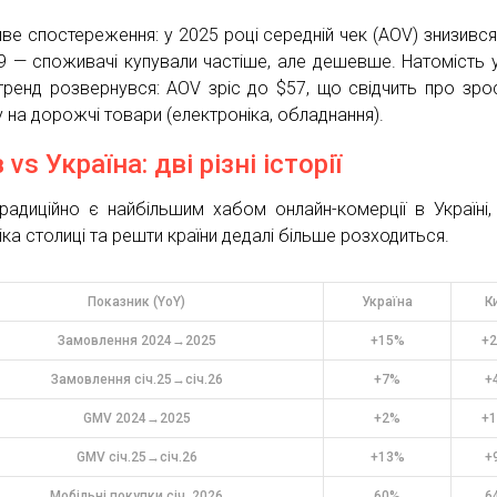
ве спостереження: у 2025 році середній чек (AOV) знизився
9 — споживачі купували частіше, але дешевше. Натомість 
тренд розвернувся: AOV зріс до $57, що свідчить про зро
у на дорожчі товари (електроніка, обладнання).
 vs Україна: дві різні історії
традиційно є найбільшим хабом онлайн-комерції в Україні,
іка столиці та решти країни дедалі більше розходиться.
Показник (YoY)
Україна
К
Замовлення 2024→2025
+15%
+
Замовлення січ.25→січ.26
+7%
+
GMV 2024→2025
+2%
+
GMV січ.25→січ.26
+13%
+
Мобільні покупки січ. 2026
60%
6