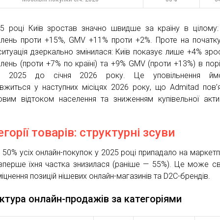
5 році Київ зростав значно швидше за країну в цілому
лень проти +15%, GMV +11% проти +2%. Проте на початк
ситуація дзеркально змінилася: Київ показує лише +4% зро
лень (проти +7% по країні) та +9% GMV (проти +13%) в порі
нь 2025 до січня 2026 року. Це уповільнення ймо
вжиться у наступних місіцях 2026 року, що Admitad пов’
овим відтоком населення та зниженням купівельної акти
егорії товарів: структурні зсуви
 50% усіх онлайн-покупок у 2025 році припадало на маркетп
вперше їхня частка знизилася (раніше — 55%). Це може св
міцнення позицій нішевих онлайн-магазинів та D2C-брендів.
ктура онлайн-продажів за категоріями