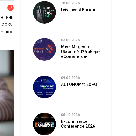
28.08.2026
0
Lviv Invest Forum
овлень
 року.
змінює
03.09.2026
Meet Magento
Ukraine 2026 збере
eCommerce-
спільноту в Києві
09.09.2026
AUTONOMY: EXPO
06.10.2026
E-commerce
Conference 2026