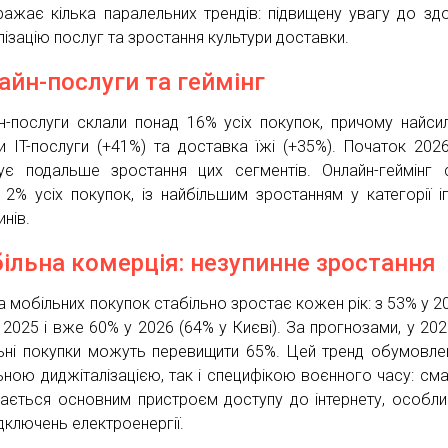
ражає кілька паралельних трендів: підвищену увагу до здо
лізацію послуг та зростання культури доставки.
айн-послуги та геймінг
н-послуги склали понад 16% усіх покупок, причому найси
и IT-послуги (+41%) та доставка їжі (+35%). Початок 202
ує подальше зростання цих сегментів. Онлайн-геймінг 
 2% усіх покупок, із найбільшим зростанням у категорії і
нів.
ільна комерція: незупинне зростання
а мобільних покупок стабільно зростає кожен рік: з 53% у 2
 2025 і вже 60% у 2026 (64% у Києві). За прогнозами, у 202
ьні покупки можуть перевищити 65%. Цей тренд обумовле
ьною диджіталізацією, так і специфікою воєнного часу: см
ається основним пристроєм доступу до інтернету, особли
ідключень електроенергії.