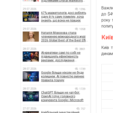
підсумками Digital Marketing
Day від GoIT
Важли
29.07.2026
1396
67% маркетологів досі роблять
до $4
одну й ту саму помилку, хоча
року 
знають, що вона не працює
попит
29.07.2026
1058
Наталія Морозова стала
Київ
членкинею міжнародного журі
2026 Global Best of the Best Effie
Awards
Київ 
28.07.2026
3801
AI-креативи самі по собі не
динам
підвищують ефективність
реклами: дослідження
показало, що насправді
впливає на ефективність
28.07.2026
1739
кампаній
Google більше ніколи не буде
колишнім: AI повністю змінює
правила пошуку
28.07.2026
1729
ChatGPT більше не чат-бот:
OpenAI готує головного
конкурента Google і Microsoft
27.07.2026
757
Найбільший інвестиційний