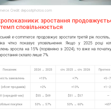
erce. Credit: depositphotos.com
ропоказники: зростання продовжуєть
 темп сповільнюється
нський e-commerce продовжує зростати третій рік поспіль,
іка чітко показує уповільнення. Якщо у 2025 році кіл
лень зросла на 15% (порівняно з 2024), то вже на початк
 зростання склало лише 7%.
Показник
2024 → 2025
січ. 2025 → січ. 2026
Прогноз
ькість замовлень
+15%
+7%
+5–
 (обсяг продажів)
+2%
+13%
+1–
V (середній чек)
$55 → $49
$51 → $57
—
обільні покупки
53% → 57%
53% → 60%
>65