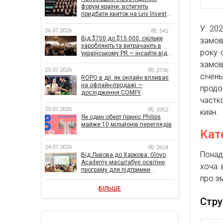
форум країни: встигніть
придбати квиток на Lviv Invest
Forum
У 202
26.07.2026
542
Від $700 до $15 000: скільки
замов
заробляють та витрачають в
року 
українському PR — інсайти від
znamy та Women Make Money
замов
25.07.2026
2736
січе
ROPO в дії: як онлайн впливає
на офлайн-продажі —
продо
дослідження COMFY
частк
25.07.2026
3352
киян.
Як один оберт приніс Philips
майже 10 мільйонів переглядів
Кат
24.07.2026
2024
Понад
Від Львова до Харкова: Glovo
Academy масштабує освітню
хоча 
програму для підтримки
українського бізнесу
про з
БІЛЬШЕ
Стру