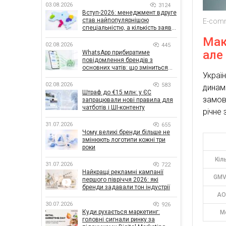
03.08.2026
3124
Вступ-2026: менеджмент вдруге
став найпопулярнішою
E-comm
спеціальністю, а кількість заяв
— рекордна за 5 років
Мак
02.08.2026
445
але
WhatsApp прибиратиме
повідомлення брендів з
основних чатів: що зміниться
Украї
для бізнесу
02.08.2026
583
динам
Штраф до €15 млн: у ЄС
замов
запрацювали нові правила для
чатботів і ШІ-контенту
річне
31.07.2026
655
Чому великі бренди більше не
змінюють логотипи кожні три
роки
Кіл
31.07.2026
722
Найкращі рекламні кампанії
GMV
першого півріччя 2026: які
бренди задавали тон індустрії
AO
30.07.2026
926
Куди рухається маркетинг:
М
головні сигнали ринку за