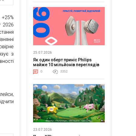
: +25%
у 2026
стання
внянні
вірне
25.07.2026
язує з
Як один оберт приніс Philips
вності
майже 10 мільйонів переглядів
0
3352
лейси,
ідчити
23.07.2026