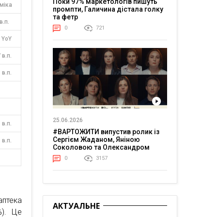
Поки 97% маркетологів пишуть
міка
промпти, Галичина дістала голку
та фетр
в.п.
0
721
 YoY
 в.п.
 в.п.
—
—
25.06.2026
 в.п.
#ВАРТОЖИТИ випустив ролик із
Сергієм Жаданом, Яніною
 в.п.
Соколовою та Олександром
Тереном про життя в постійній
—
0
3157
напрузі
аптека
АКТУАЛЬНЕ
%). Це