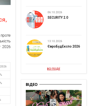
06.10.2026
SECURITY 2.0
ся,
 проте
ькість
13.10.2026
ЄвроБудЕкспо 2026
у 2026
 2026
ВСІ ПОДІЇ
7%
2%
ВІДЕО
%