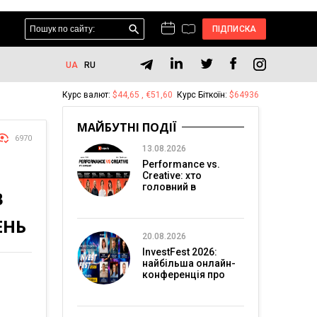
ПІДПИСКА
UA
RU
Курс валют:
$44,65 , €51,60
Курс Біткоїн:
$64936
МАЙБУТНІ ПОДІЇ
6970
13.08.2026
Performance vs.
Creative: хто
головний в
В
перформанс-
маркетингу?
ЕНЬ
20.08.2026
InvestFest 2026:
найбільша онлайн-
конференція про
інвестиції