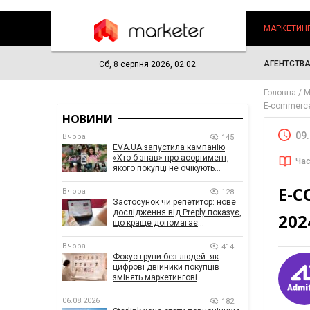
МАРКЕТИН
АГЕНТСТВ
Сб, 8 серпня 2026, 02:02
Головна
М
E-commerce
НОВИНИ
09
Вчора
145
EVA.UA запустила кампанію
«Хто б знав» про асортимент,
Час
якого покупці не очікують
побачити на платформі
E-C
Вчора
128
Застосунок чи репетитор: нове
дослідження від Preply показує,
202
що краще допомагає
заговорити іноземною мовою
Вчора
414
Фокус-групи без людей: як
цифрові двійники покупців
змінять маркетингові
дослідження
06.08.2026
182