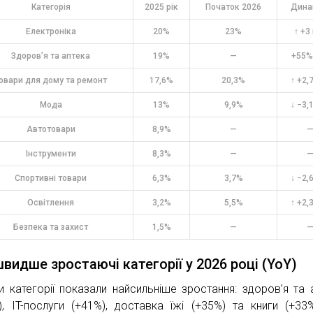
Категорія
2025 рік
Початок 2026
Дина
Електроніка
20%
23%
↑ +3 
Здоров’я та аптека
19%
—
+55%
овари для дому та ремонт
17,6%
20,3%
↑ +2,7
Мода
13%
9,9%
↓ −3,1
Автотовари
8,9%
—
Інструменти
8,3%
—
Спортивні товари
6,3%
3,7%
↓ −2,6
Освітлення
3,2%
5,5%
↑ +2,3
Безпека та захист
1,5%
—
видше зростаючі категорії у 2026 році (YoY)
и категорії показали найсильніше зростання: здоров’я та 
), IT-послуги (+41%), доставка їжі (+35%) та книги (+33