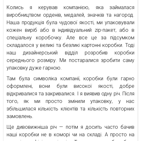
Колись я керував компанією, яка займалася
виробництвом орденів, медалей, значків та нагород.
Наша продукція була чудової якості, ми упаковували
кожен виріб або в індивідуальний zip-пакет, або в
спеціальну коробочку. Але все це за підсумком
складалося у великі та безликі картонні коробки. Тоді
наш дизайнерський відділ розробив коробки
середнього розміру. Ми постаралися зробити саму
упаковку дуже гарною.
Там була символіка компанії, коробки були гарно
оформлені, вони були високої якості, добре
відкривалися та закривалися. І я виявив одну річ. Після
того, як ми просто змінили упаковку, у нас
збільшилася кількість клієнтів та кількість повторних
замовлень.
Ще дивовижніша річ — потім я досить часто бачив
наші коробки не в коморі чи на складі. А просто на