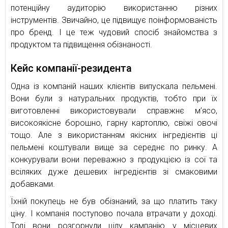
потенційну аудиторію використанню різних
інструментів. Звичайно, це підвищує поінформованість
про бренд. І це теж чудовий спосіб знайомства з
продуктом та підвищення обізнаності.
Кейс компанії-резидента
Одна із компаній наших клієнтів випускала пельмені.
Вони були з натуральних продуктів, тобто при їх
виготовленні використовували справжнє м’ясо,
високоякісне борошно, гарну картоплю, свіжі овочі
тощо. Але з використанням якісних інгредієнтів ці
пельмені коштували вище за середнє по ринку. А
конкурували вони переважно з продукцією із сої та
всіляких дуже дешевих інгредієнтів зі смаковими
добавками.
Їхній покупець не був обізнаний, за що платить таку
ціну. І компанія поступово почала втрачати у доході.
Тоді вони розгорнули цілу кампанію у місцевих