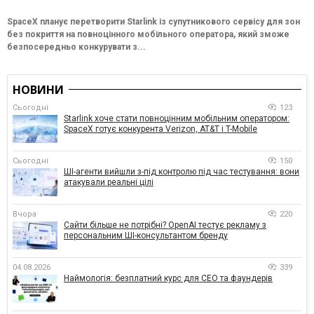
SpaceX планує перетворити Starlink із супутникового сервісу для зон
без покриття на повноцінного мобільного оператора, який зможе
безпосередньо конкурувати з...
НОВИНИ
Сьогодні
123
Starlink хоче стати повноцінним мобільним оператором:
SpaceX готує конкурента Verizon, AT&T і T-Mobile
Сьогодні
150
ШІ-агенти вийшли з-під контролю під час тестування: вони
атакували реальні цілі
Вчора
220
Сайти більше не потрібні? OpenAI тестує рекламу з
персональним ШІ-консультантом бренду
04.08.2026
339
Наймологія: безплатний курс для CEO та фаундерів