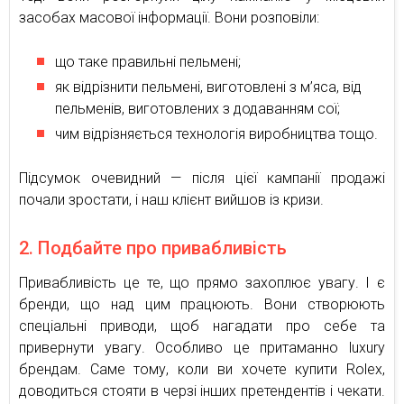
засобах масової інформації. Вони розповіли:
що таке правильні пельмені;
як відрізнити пельмені, виготовлені з м’яса, від
пельменів, виготовлених з додаванням сої;
чим відрізняється технологія виробництва тощо.
Підсумок очевидний — після цієї кампанії продажі
почали зростати, і наш клієнт вийшов із кризи.
2. Подбайте про привабливість
Привабливість це те, що прямо захоплює увагу. І є
бренди, що над цим працюють. Вони створюють
спеціальні приводи, щоб нагадати про себе та
привернути увагу. Особливо це притаманно luxury
брендам. Саме тому, коли ви хочете купити Rolex,
доводиться стояти в черзі інших претендентів і чекати.