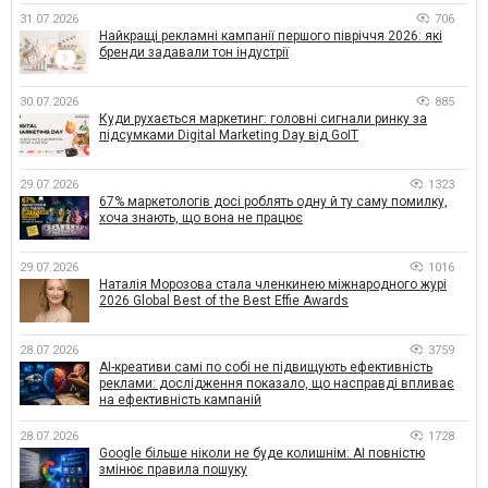
31.07.2026
706
Найкращі рекламні кампанії першого півріччя 2026: які
бренди задавали тон індустрії
30.07.2026
885
Куди рухається маркетинг: головні сигнали ринку за
підсумками Digital Marketing Day від GoIT
29.07.2026
1323
67% маркетологів досі роблять одну й ту саму помилку,
хоча знають, що вона не працює
29.07.2026
1016
Наталія Морозова стала членкинею міжнародного журі
2026 Global Best of the Best Effie Awards
28.07.2026
3759
AI-креативи самі по собі не підвищують ефективність
реклами: дослідження показало, що насправді впливає
на ефективність кампаній
28.07.2026
1728
Google більше ніколи не буде колишнім: AI повністю
змінює правила пошуку