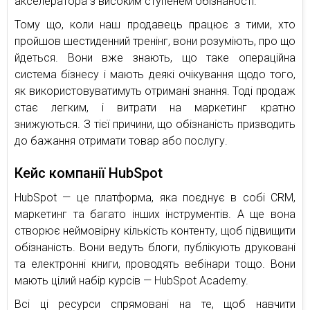
акселератора з високим ступенем обізнаності.
Тому що, коли наш продавець працює з тими, хто
пройшов шестиденний тренінг, вони розуміють, про що
йдеться. Вони вже знають, що таке операційна
система бізнесу і мають деякі очікування щодо того,
як використовуватимуть отримані знання. Тоді продаж
стає легким, і витрати на маркетинг кратно
знижуються. З тієї причини, що обізнаність призводить
до бажання отримати товар або послугу.
Кейс компанії HubSpot
HubSpot — це платформа, яка поєднує в собі CRM,
маркетинг та багато інших інструментів. А ще вона
створює неймовірну кількість контенту, щоб підвищити
обізнаність. Вони ведуть блоги, публікують друковані
та електронні книги, проводять вебінари тощо. Вони
мають цілий набір курсів — HubSpot Academy.
Всі ці ресурси спрямовані на те, щоб навчити