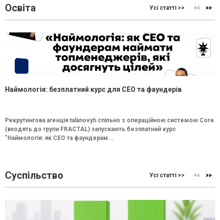
Освіта
Усі статті >>
Наймологія: безплатний курс для CEO та фаундерів
Рекрутингова агенція talanovyti спільно з операційною системою Core
(входять до групи FRACTAL) запускають безплатний курс
"Наймологія: як СEO та фаундерам...
Суспільство
Усі статті >>