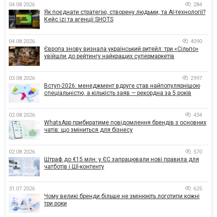
04.08.2026
284
Як поєднати стратегію, створену людьми, та AI-технології?
Кейс izi та агенції SHOTS
04.08.2026
4090
Європа знову визнала український ритейл: три «Сільпо»
увійшли до рейтингу найкращих супермаркетів
03.08.2026
2997
Вступ-2026: менеджмент вдруге став найпопулярнішою
спеціальністю, а кількість заяв — рекордна за 5 років
02.08.2026
434
WhatsApp прибиратиме повідомлення брендів з основних
чатів: що зміниться для бізнесу
02.08.2026
570
Штраф до €15 млн: у ЄС запрацювали нові правила для
чатботів і ШІ-контенту
31.07.2026
625
Чому великі бренди більше не змінюють логотипи кожні
три роки