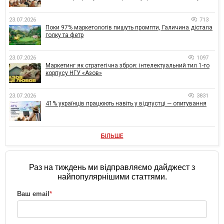
23.07.2026
713
Поки 97% маркетологів пишуть промпти, Галичина дістала
голку та фетр
23.07.2026
1097
Маркетинг як стратегічна зброя: інтелектуальний тил 1-го
корпусу НГУ «Азов»
23.07.2026
3831
41% українців працюють навіть у відпустці — опитування
БІЛЬШЕ
Раз на тиждень ми відправляємо дайджест з
найпопулярнішими статтями.
Ваш email
*