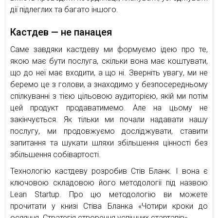
дії підлеглих та багато іншого.
Кастдев — не панацея
Саме завдяки кастдеву ми формуємо ідею про те,
якою має бути послуга, скільки вона має коштувати,
що до неї має входити, а що ні. Зверніть увагу, ми не
беремо це з голови, а знаходимо у безпосередньому
спілкуванні з тією цільовою аудиторією, якій ми потім
цей продукт продаватимемо. Але на цьому не
закінчується. Як тільки ми почали надавати нашу
послугу, ми продовжуємо досліджувати, ставити
запитання та шукати шляхи збільшення цінності без
збільшення собівартості.
Технологію кастдеву розробив Стів Бланк. І вона є
ключовою складовою його методології під назвою
Lean Startup. Про цю методологію ви можете
прочитати у книзі Стіва Бланка «Чотири кроки до
осяяння. Стратегія створення успішних стартапів».