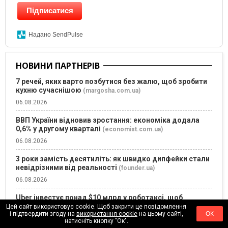
Підписатися
Надано SendPulse
НОВИНИ ПАРТНЕРІВ
7 речей, яких варто позбутися без жалю, щоб зробити
кухню сучаснішою
(margosha.com.ua)
06.08.2026
ВВП України відновив зростання: економіка додала
0,6% у другому кварталі
(economist.com.ua)
06.08.2026
3 роки замість десятиліть: як швидко дипфейки стали
невідрізними від реальності
(founder.ua)
06.08.2026
Uber інвестує понад $10 млрд у роботаксі, щоб
конкурувати з Tesla
(founder.ua)
Цей сайт використовує cookie. Щоб закрити це повідомлення
і підтвердити згоду на
використання cookie
на цьому сайті,
ОК
06.08.2026
натисніть кнопку "Ок".