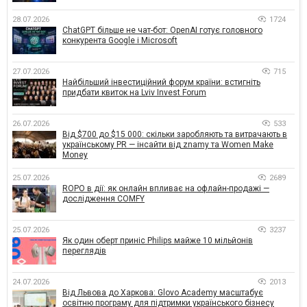
28.07.2026
1724
ChatGPT більше не чат-бот: OpenAI готує головного
конкурента Google і Microsoft
27.07.2026
715
Найбільший інвестиційний форум країни: встигніть
придбати квиток на Lviv Invest Forum
26.07.2026
533
Від $700 до $15 000: скільки заробляють та витрачають в
українському PR — інсайти від znamy та Women Make
Money
25.07.2026
2689
ROPO в дії: як онлайн впливає на офлайн-продажі —
дослідження COMFY
25.07.2026
3237
Як один оберт приніс Philips майже 10 мільйонів
переглядів
24.07.2026
2013
Від Львова до Харкова: Glovo Academy масштабує
освітню програму для підтримки українського бізнесу