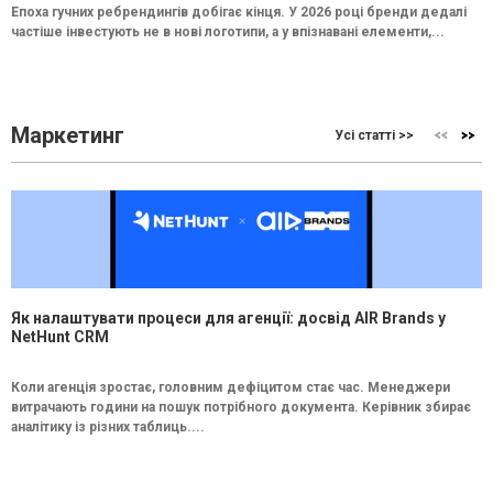
Епоха гучних ребрендингів добігає кінця. У 2026 році бренди дедалі
частіше інвестують не в нові логотипи, а у впізнавані елементи,...
Маркетинг
Усі статті >>
Як налаштувати процеси для агенції: досвід AIR Brands у
NetHunt CRM
Коли агенція зростає, головним дефіцитом стає час. Менеджери
витрачають години на пошук потрібного документа. Керівник збирає
аналітику із різних таблиць....