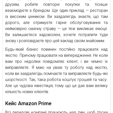
друзям, робите повторні покупки та тісніше
взаємодієте з брендом. Ще один приклад — ресторан
із високим цінником. Ви заздалегідь знаєте, що там
дорого, але отримуєте гарне обслуговування та
неймовірно смачну страву — це теж викликає емоції.
Ви залишаєтеся задоволені, хочете потрапити туди
знову і розповідаєте про цей заклад своїм знайомим.
Будь-який бізнес повинен постійно працювати над
якістю. Причому працювати на випередження. Не коли
вам про недоліки повідомляє клієнт, і ви чемно їх
виправляєте. Я маю на увазі ту роботу над якістю,
коли ви заздалегідь помічаєте та виправляєте будь-які
шорсткості. Так, така робота коштує грошей та часу.
Але це чудова інвестиція, тому що це дає вам велику
кількість нових клієнтів.
Кейс Amazon Prime
Всі передові компанії працюють над тим, щоб трохи