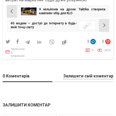
9 мільйонів на дрони: Taktika створила
Навігація
кампейн-збір для KLO
записів
4G модем — доступ до Інтернету в будь-
якій точці світу
3
3
Написати
0
9279
в
редакцію
0
Коментарів
Залишити свій коментар
ЗАЛИШИТИ КОМЕНТАР