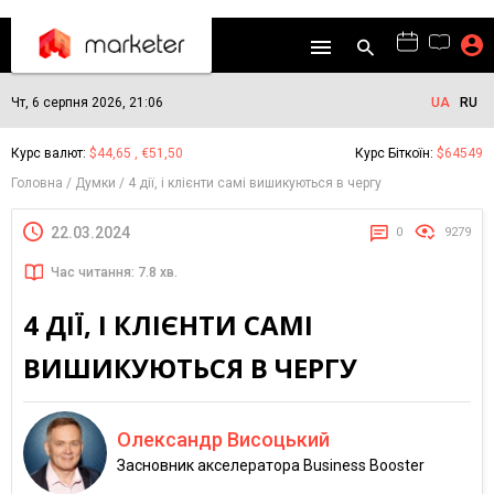
Чт, 6 серпня 2026, 21:06
UA
RU
Курс валют:
$44,65 , €51,50
Курс Біткоїн:
$64549
Головна
Думки
4 дії, і клієнти самі вишикуються в чергу
22.03.2024
0
9279
Час читання: 7.8 хв.
4 ДІЇ, І КЛІЄНТИ САМІ
ВИШИКУЮТЬСЯ В ЧЕРГУ
Олександр Висоцький
Засновник акселератора Business Booster