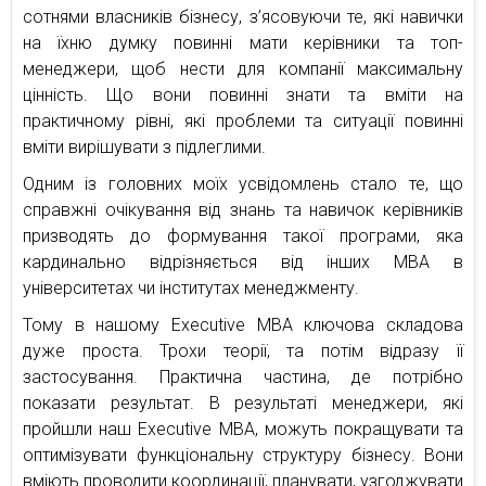
сотнями власників бізнесу, з’ясовуючи те, які навички
на їхню думку повинні мати керівники та топ-
менеджери, щоб нести для компанії максимальну
цінність. Що вони повинні знати та вміти на
практичному рівні, які проблеми та ситуації повинні
вміти вирішувати з підлеглими.
Одним із головних моїх усвідомлень стало те, що
справжні очікування від знань та навичок керівників
призводять до формування такої програми, яка
кардинально відрізняється від інших MBA в
університетах чи інститутах менеджменту.
Тому в нашому Executive MBA ключова складова
дуже проста. Трохи теорії, та потім відразу її
застосування. Практична частина, де потрібно
показати результат. В результаті менеджери, які
пройшли наш Executive MBA, можуть покращувати та
оптимізувати функціональну структуру бізнесу. Вони
вміють проводити координації, планувати, узгоджувати