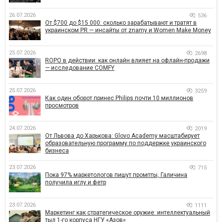
26.07.2026
536
От $700 до $15 000: сколько зарабатывают и тратят в
украинском PR — инсайты от znamy и Women Make Money
25.07.2026
2698
ROPO в действии: как онлайн влияет на офлайн-продажи
— исследование COMFY
25.07.2026
3259
Как один оборот принес Philips почти 10 миллионов
просмотров
24.07.2026
2019
От Львова до Харькова: Glovo Academy масштабирует
образовательную программу по поддержке украинского
бизнеса
23.07.2026
715
Пока 97% маркетологов пишут промпты, Галичина
получила иглу и фетр
23.07.2026
1111
Маркетинг как стратегическое оружие: интеллектуальный
тыл 1-го корпуса НГУ «Азов»