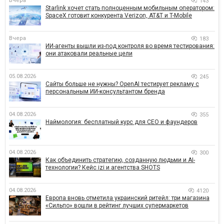
Вчера
143
Starlink хочет стать полноценным мобильным оператором:
SpaceX готовит конкурента Verizon, AT&T и T-Mobile
Вчера
183
ИИ-агенты вышли из-под контроля во время тестирования:
они атаковали реальные цели
05.08.2026
245
Сайты больше не нужны? OpenAI тестирует рекламу с
персональным ИИ-консультантом бренда
04.08.2026
355
Наймология: бесплатный курс для CEO и фаундеров
04.08.2026
300
Как объединить стратегию, созданную людьми и AI-
технологии? Кейс izi и агентства SHOTS
04.08.2026
4120
Европа вновь отметила украинский ритейл: три магазина
«Сильпо» вошли в рейтинг лучших супермаркетов