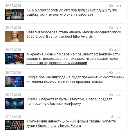
29.07.2026
1354
67 % маркетологов до сих пор допускают одну и ту же
ошибку, хотя знают, что она не работает
29.07.2026
1027
Наталья Морозова стала членом международного жюри
2026 Global Best of the Best Effie Awards
28.07.2026
3765
AI-креативы сами по себе не повышают эффективность
рекламы: исследование показало, что на самом деле
влияет на эффективность кампаний
28.07.2026
1730
Google больше никогда не будет прежним: искусственный
интеллект полностью меняет правила поиска
28.07.2026
1726
ChatGPT перестает быть чат-ботом. OpenAI создает
полноценную бизнес-платформу
27.07.2026
725
Крупнейший инвестиционный форум страны: успейте
купить билет на Lviv Invest Forum