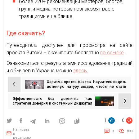
более 220+ рекомендаций мастеров, блогов,
групп и медиа, которые познакомят вас с
традициями еще ближе.
Где скачать?
Путеводитель доступен для просмотра на сайте
проекта Витоки – скачивайте бесплатно
по ссылке
.
Ознакомиться с результатами исследования традиций
и обычаев в Украине можно
здесь
.
Харизма против фактов. Научитесь видеть
Навигация
истинную натуру людей, чтобы не стать
жертвой аферистов
по
Эффективность без демпинга: как
записям
стратегия доверия и системный диджитал
принесли бронзу Effie
1
0
Написать
0
800
в
редакцию