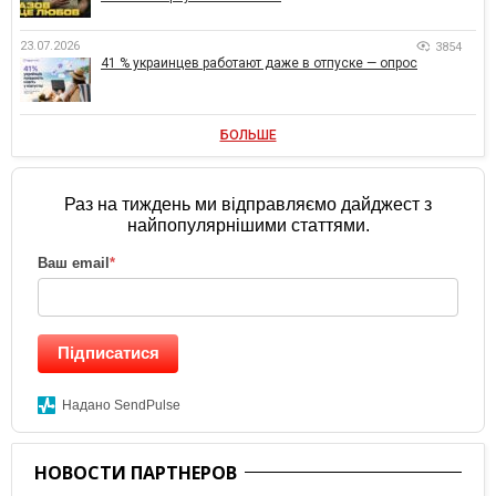
23.07.2026
3854
41 % украинцев работают даже в отпуске — опрос
БОЛЬШЕ
Раз на тиждень ми відправляємо дайджест з
найпопулярнішими статтями.
Ваш email
*
Підписатися
Надано SendPulse
НОВОСТИ ПАРТНЕРОВ