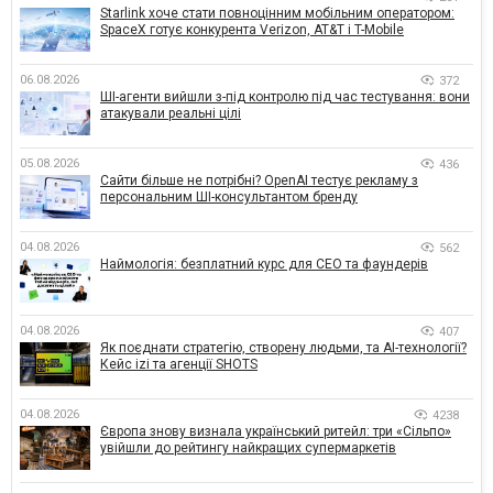
Starlink хоче стати повноцінним мобільним оператором:
SpaceX готує конкурента Verizon, AT&T і T-Mobile
06.08.2026
372
ШІ-агенти вийшли з-під контролю під час тестування: вони
атакували реальні цілі
05.08.2026
436
Сайти більше не потрібні? OpenAI тестує рекламу з
персональним ШІ-консультантом бренду
04.08.2026
562
Наймологія: безплатний курс для CEO та фаундерів
04.08.2026
407
Як поєднати стратегію, створену людьми, та AI-технології?
Кейс izi та агенції SHOTS
04.08.2026
4238
Європа знову визнала український ритейл: три «Сільпо»
увійшли до рейтингу найкращих супермаркетів