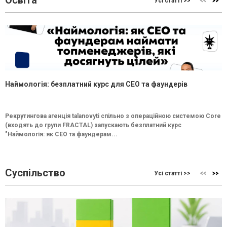
Освіта
Усі статті >>
Наймологія: безплатний курс для CEO та фаундерів
Рекрутингова агенція talanovyti спільно з операційною системою Core
(входять до групи FRACTAL) запускають безплатний курс
"Наймологія: як СEO та фаундерам...
Суспільство
Усі статті >>