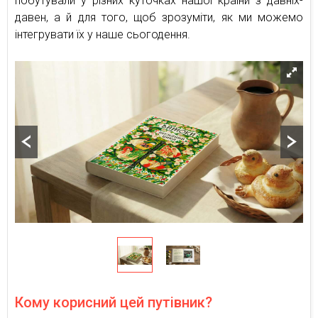
побутували у різних куточках нашої країни з давніх-
давен, а й для того, щоб зрозуміти, як ми можемо
інтегрувати їх у наше сьогодення.
Кому корисний цей путівник?