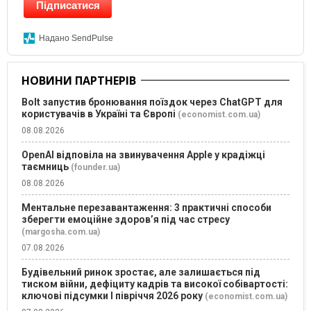
Підписатися
Надано SendPulse
НОВИНИ ПАРТНЕРІВ
Bolt запустив бронювання поїздок через ChatGPT для
користувачів в Україні та Європі
(economist.com.ua)
08.08.2026
OpenAI відповіла на звинувачення Apple у крадіжці
таємниць
(founder.ua)
08.08.2026
Ментальне перезавантаження: 3 практичні способи
зберегти емоційне здоров’я під час стресу
(margosha.com.ua)
07.08.2026
Будівельний ринок зростає, але залишається під
тиском війни, дефіциту кадрів та високої собівартості:
ключові підсумки І півріччя 2026 року
(economist.com.ua)