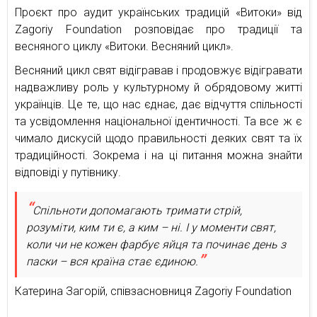
Проєкт про аудит українських традицій «Витоки» від
Zagoriy Foundation розповідає про традиції та
весняного циклу «Витоки. Весняний цикл».
Весняний цикл свят відігравав і продовжує відігравати
надважливу роль у культурному й обрядовому житті
українців. Це те, що нас єднає, дає відчуття спільності
та усвідомлення національної ідентичності. Та все ж є
чимало дискусій щодо правильності деяких свят та їх
традиційності. Зокрема і на ці питання можна знайти
відповіді у путівнику.
Спільноти допомагають тримати стрій,
розуміти, ким ти є, а ким – ні. І у моменти свят,
коли чи не кожен фарбує яйця та починає день з
паски – вся країна стає єдиною.
Катерина Загорій, співзасновниця Zagoriy Foundation