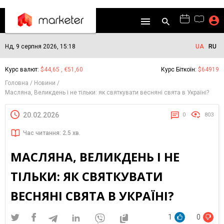
Нд, 9 серпня 2026, 15:18
UA
RU
Курс валют:
$44,65 , €51,60
Курс Біткоїн:
$64919
Головна
Новини
Масляна, Великдень і не тільки: як святкувати весняні свята в Україні?
20.02.2026
0
803
Час читання: 2.5 хв.
МАСЛЯНА, ВЕЛИКДЕНЬ І НЕ
ТІЛЬКИ: ЯК СВЯТКУВАТИ
ВЕСНЯНІ СВЯТА В УКРАЇНІ?
1
0