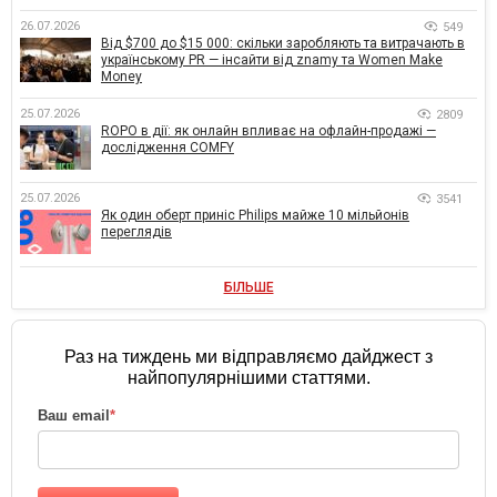
26.07.2026
549
Від $700 до $15 000: скільки заробляють та витрачають в
українському PR — інсайти від znamy та Women Make
Money
25.07.2026
2809
ROPO в дії: як онлайн впливає на офлайн-продажі —
дослідження COMFY
25.07.2026
3541
Як один оберт приніс Philips майже 10 мільйонів
переглядів
БІЛЬШЕ
Раз на тиждень ми відправляємо дайджест з
найпопулярнішими статтями.
Ваш email
*