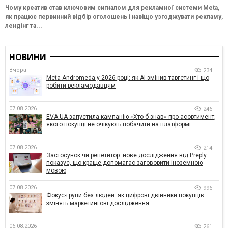
Чому креатив став ключовим сигналом для рекламної системи Meta,
як працює первинний відбір оголошень і навіщо узгоджувати рекламу,
лендінг та...
НОВИНИ
Вчора
234
Meta Andromeda у 2026 році: як AI змінив таргетинг і що
робити рекламодавцям
07.08.2026
246
EVA.UA запустила кампанію «Хто б знав» про асортимент,
якого покупці не очікують побачити на платформі
07.08.2026
214
Застосунок чи репетитор: нове дослідження від Preply
показує, що краще допомагає заговорити іноземною
мовою
07.08.2026
996
Фокус-групи без людей: як цифрові двійники покупців
змінять маркетингові дослідження
06.08.2026
261