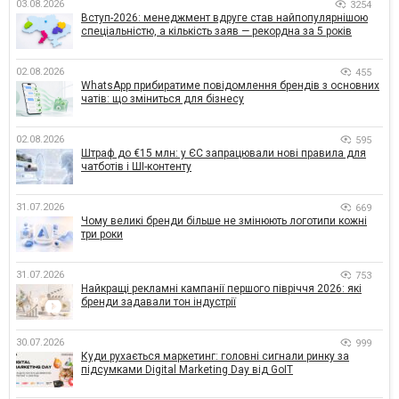
03.08.2026
3254
Вступ-2026: менеджмент вдруге став найпопулярнішою
спеціальністю, а кількість заяв — рекордна за 5 років
02.08.2026
455
WhatsApp прибиратиме повідомлення брендів з основних
чатів: що зміниться для бізнесу
02.08.2026
595
Штраф до €15 млн: у ЄС запрацювали нові правила для
чатботів і ШІ-контенту
31.07.2026
669
Чому великі бренди більше не змінюють логотипи кожні
три роки
31.07.2026
753
Найкращі рекламні кампанії першого півріччя 2026: які
бренди задавали тон індустрії
30.07.2026
999
Куди рухається маркетинг: головні сигнали ринку за
підсумками Digital Marketing Day від GoIT