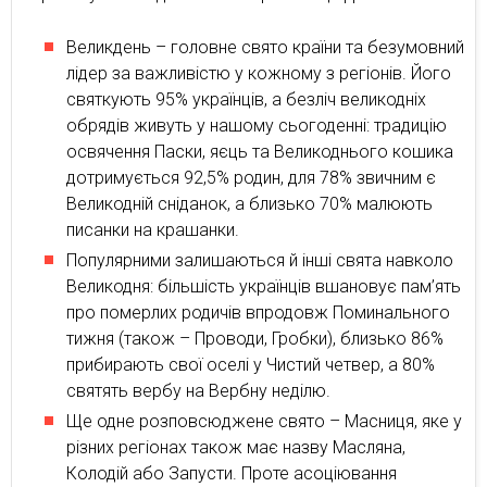
Великдень – головне свято країни та безумовний
лідер за важливістю у кожному з регіонів. Його
святкують 95% українців, а безліч великодніх
обрядів живуть у нашому сьогоденні: традицію
освячення Паски, яєць та Великоднього кошика
дотримується 92,5% родин, для 78% звичним є
Великодній сніданок, а близько 70% малюють
писанки на крашанки.
Популярними залишаються й інші свята навколо
Великодня: більшість українців вшановує пам’ять
про померлих родичів впродовж Поминального
тижня (також – Проводи, Гробки), близько 86%
прибирають свої оселі у Чистий четвер, а 80%
святять вербу на Вербну неділю.
Ще одне розповсюджене свято – Масниця, яке у
різних регіонах також має назву Масляна,
Колодій або Запусти. Проте асоціювання