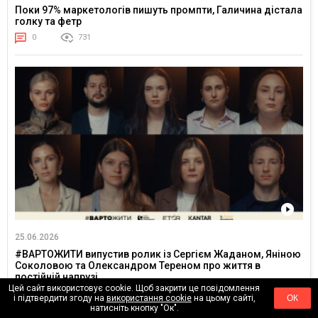
Поки 97% маркетологів пишуть промпти, Галичина дістала
голку та фетр
0
731
25.06.2026
#ВАРТОЖИТИ випустив ролик із Сергієм Жаданом, Яніною
Соколовою та Олександром Тереном про життя в
постійній напрузі
Цей сайт використовує cookie. Щоб закрити це повідомлення
0
3243
і підтвердити згоду на
використання cookie
на цьому сайті,
ОК
натисніть кнопку "Ок".