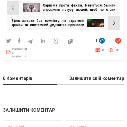
Харизма проти фактів. Навчіться бачити
Навігація
справжню натуру людей, щоб не стати
жертвою аферистів
записів
Ефективність без демпінгу: як стратегія
довіри та системний диджитал принесли
бронзу Effie
1
0
Написати
0
803
в
редакцію
0
Коментарів
Залишити свій коментар
ЗАЛИШИТИ КОМЕНТАР