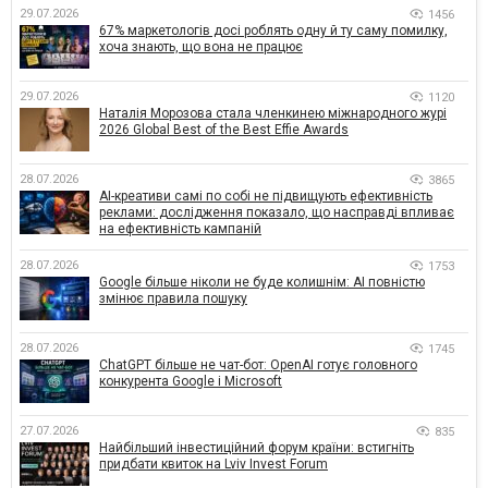
29.07.2026
1456
67% маркетологів досі роблять одну й ту саму помилку,
хоча знають, що вона не працює
29.07.2026
1120
Наталія Морозова стала членкинею міжнародного журі
2026 Global Best of the Best Effie Awards
28.07.2026
3865
AI-креативи самі по собі не підвищують ефективність
реклами: дослідження показало, що насправді впливає
на ефективність кампаній
28.07.2026
1753
Google більше ніколи не буде колишнім: AI повністю
змінює правила пошуку
28.07.2026
1745
ChatGPT більше не чат-бот: OpenAI готує головного
конкурента Google і Microsoft
27.07.2026
835
Найбільший інвестиційний форум країни: встигніть
придбати квиток на Lviv Invest Forum