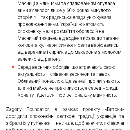
Масниці з млинцями та спалюванням опудала
зими з’явилося лише у 60-х роках минулого
сторіччя – так радянська влада уніфікувала
проводжання зими. Українці ж натомість
споконвіку мали розмаїття обрядодій на
Масничий тиждень від водіння козла до тагання
колоди, а кулінарні символи свята варіювались
від вареників і сирників до макаронів з молоком
залежно від регіону.
Серед весняних обрядів, що втрачають свою
актуальність – співання веснянок та гаївок,
Обливаний понеділок. Це звичаї, про які знають,
але які майже не практикуються серед молоді.
Хоча тут йдеться і про регіональну відмінність.
Zagoriy Foundation в рамках проєкту «Витоки»
дослідили споконвічні святкові традиції українців та
зібрали їх у путівники – не лише, щоб вивчити, які звичаї