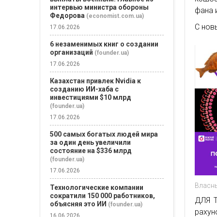
интервью министра обороны
фана 
Федорова
(economist.com.ua)
С нов
17.06.2026
6 незаменимых книг о создании
организаций
(founder.ua)
17.06.2026
Казахстан привлек Nvidia к
созданию ИИ-хаба с
инвестициями $10 млрд
(founder.ua)
17.06.2026
500 самых богатых людей мира
за один день увеличили
состояние на $336 млрд
(founder.ua)
17.06.2026
Власн
Технологические компании
сократили 150 000 работников,
ДЛЯ Т
объясняя это ИИ
(founder.ua)
рахун
16.06.2026