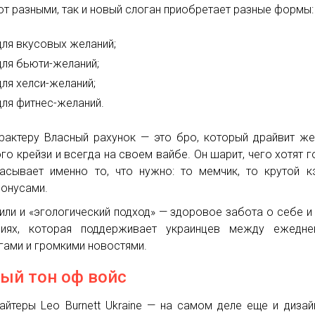
т разными, так и новый слоган приобретает разные формы:
для вкусовых желаний;
для бьюти-желаний;
для хелси-желаний;
для фитнес-желаний.
рактеру Власный рахунок — это бро, который драйвит же
го крейзи и всегда на своем вайбе. Он шарит, чего хотят го
асывает именно то, что нужно: то мемчик, то крутой 
онусами.
или и «эгологический подход» — здоровое забота о себе и
ниях, которая поддерживает украинцев между ежедне
гами и громкими новостями.
ый тон оф войс
айтеры Leo Burnett Ukraine — на самом деле еще и диза