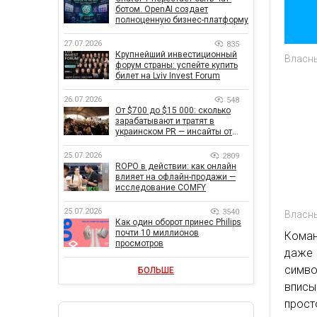
ботом. OpenAI создает
полноценную бизнес-платформу
27.07.2026
835
Крупнейший инвестиционный
Власн
форум страны: успейте купить
билет на Lviv Invest Forum
26.07.2026
548
От $700 до $15 000: сколько
зарабатывают и тратят в
украинском PR — инсайты от
znamy и Women Make Money
25.07.2026
2809
ROPO в действии: как онлайн
влияет на офлайн-продажи —
исследование COMFY
25.07.2026
3540
Власн
Как один оборот принес Philips
почти 10 миллионов
Коман
просмотров
даже 
симв
БОЛЬШЕ
вписы
прост