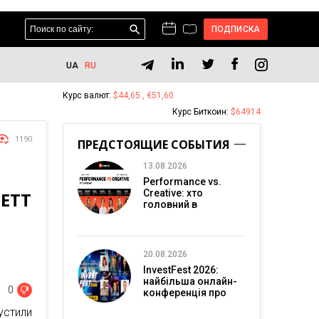
ПОДПИСКА
UA
RU
Курс валют:
$44,65 , €51,60
Курс Биткоин:
$64914
1190
ПРЕДСТОЯЩИЕ СОБЫТИЯ
13.08.2026
Performance vs.
Creative: хто
NETT
головний в
перформанс-
маркетингу?
20.08.2026
InvestFest 2026:
найбільша онлайн-
0
конференція про
інвестиції
устили