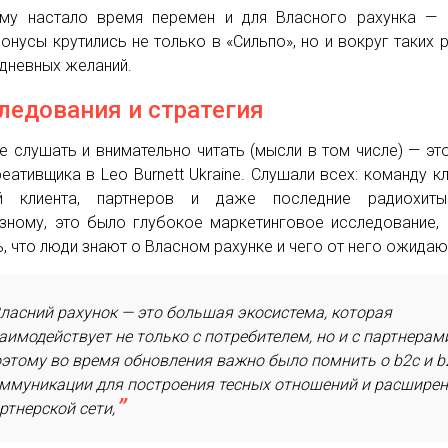
му настало время перемен и для Власного рахунка — 
онусы крутились не только в «Сильпо», но и вокруг таких 
дневных желаний.
ледования и стратегия
е слушать и внимательно читать (мысли в том числе) — эт
реативщика в Leo Burnett Ukraine. Слушали всех: команду кл
ей клиента, партнеров и даже последние радиохиты
зному, это было глубокое маркетинговое исследование,
ь, что люди знают о Власном рахунке и чего от него ожидаю
ласний рахунок — это большая экосистема, которая
аимодействует не только с потребителем, но и с партнерам
этому во время обновления важно было помнить о b2c и b
ммуникации для построения тесных отношений и расшире
ртнерской сети,