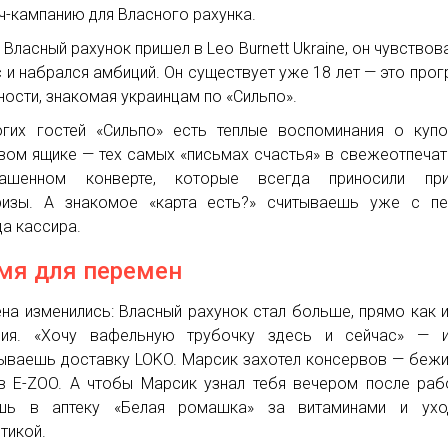
ч-кампанию для Власного рахунка.
 Власный рахунок пришел в Leo Burnett Ukraine, он чувствова
 и набрался амбиций. Он существует уже 18 лет — это про
ности, знакомая украинцам по «Сильпо».
гих гостей «Сильпо» есть теплые воспоминания о куп
вом ящике — тех самых «письмах счастья» в свежеотпеча
рашенном конверте, которые всегда приносили при
изы. А знакомое «карта есть?» считываешь уже с пе
да кассира.
мя для перемен
на изменились: Власный рахунок стал больше, прямо как 
ния. «Хочу вафельную трубочку здесь и сейчас» — 
ываешь доставку LOKO. Марсик захотел консервов — беж
в E-ZOO. А чтобы Марсик узнал тебя вечером после ра
шь в аптеку «Белая ромашка» за витаминами и ухо
тикой.