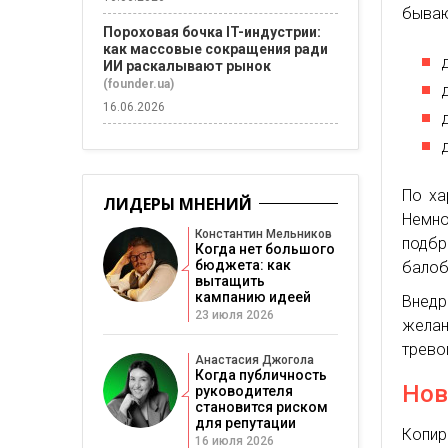
бываю
Пороховая бочка IT-индустрии:
как массовые сокращения ради
ИИ раскалывают рынок
(founder.ua)
16.06.2026
По ха
ЛИДЕРЫ МНЕНИЙ
Немно
Константин Мельников
подбр
Когда нет большого
бюджета: как
балоб
вытащить
кампанию идеей
Внедр
23 июля 2026
жела
трево
Анастасия Джогола
Когда публичность
Нов
руководителя
становится риском
для репутации
Копир
16 июля 2026