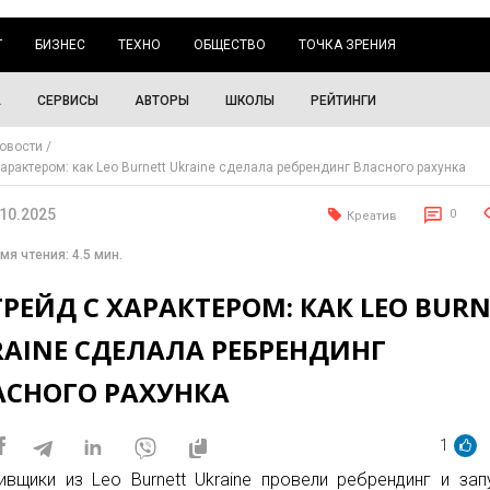
Г
БИЗНЕС
ТЕХНО
ОБЩЕСТВО
ТОЧКА ЗРЕНИЯ
А
СЕРВИСЫ
АВТОРЫ
ШКОЛЫ
РЕЙТИНГИ
овости
характером: как Leo Burnett Ukraine сделала ребрендинг Власного рахунка
.10.2025
0
Креатив
мя чтения: 4.5 мин.
РЕЙД С ХАРАКТЕРОМ: КАК LEO BUR
RAINE СДЕЛАЛА РЕБРЕНДИНГ
АСНОГО РАХУНКА
1
ивщики из Leo Burnett Ukraine провели ребрендинг и зап