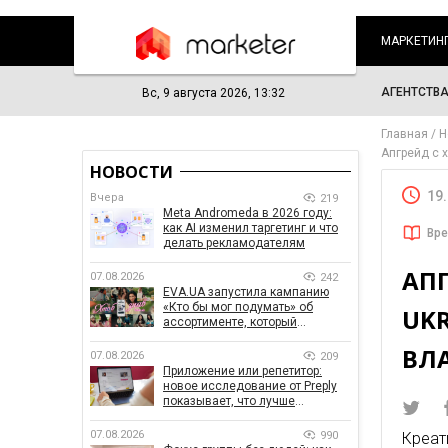
МАРКЕТИН
АГЕНТСТВ
Вс, 9 августа 2026, 13:32
Главная
Н
Апгрейд с 
НОВОСТИ
19
Вчера
219
Meta Andromeda в 2026 году:
как AI изменил таргетинг и что
Вре
делать рекламодателям
АПГ
07.08.2026
242
EVA.UA запустила кампанию
«Кто бы мог подумать» об
UK
ассортименте, который
покупатели не ожидают увидеть
ВЛ
на платформе
07.08.2026
209
Приложение или репетитор:
новое исследование от Preply
показывает, что лучше
помогает заговорить на
иностранном языке
07.08.2026
990
Креат