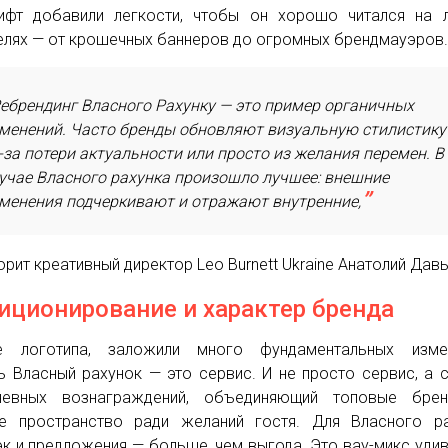
фт добавили легкости, чтобы он хорошо читался на 
елях — от крошечных баннеров до огромных брендмауэров
ебрендинг Власного Рахунку — это пример органичных
менений. Часто бренды обновляют визуальную стилистику
-за потери актуальности или просто из желания перемен. В
учае Власного рахунка произошло лучшее: внешние
менения подчеркивают и отражают внутренние,
орит креативный директор Leo Burnett Ukraine Анатолий Дав
иционирование и характер бренда
е логотипа, заложили много фундаментальных измен
ь Власный рахунок — это сервис. И не просто сервис, а 
невных вознаграждений, объединяющий топовые бре
е пространство ради желаний гостя. Для Власного ра
к и предложения — больше, чем выгода. Это вау-микс удив