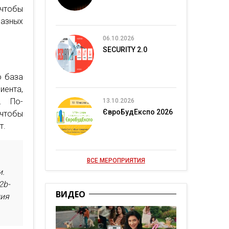
чтобы
разных
06.10.2026
SECURITY 2.0
о база
иента,
. По-
13.10.2026
ЄвроБудЕкспо 2026
 чтобы
т.
ВСЕ МЕРОПРИЯТИЯ
и.
2b-
ВИДЕО
ния