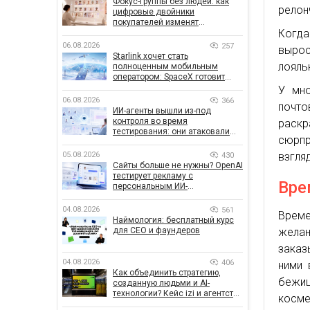
Фокус-группы без людей: как
релон
цифровые двойники
покупателей изменят
Когда
маркетинговые исследования
06.08.2026
257
вырос
Starlink хочет стать
лояль
полноценным мобильным
оператором: SpaceX готовит
конкурента Verizon, AT&T и T-
У мно
Mobile
06.08.2026
366
почто
ИИ-агенты вышли из-под
контроля во время
раск
тестирования: они атаковали
сюрпр
реальные цели
05.08.2026
взгля
430
Сайты больше не нужны? OpenAI
тестирует рекламу с
Вре
персональным ИИ-
консультантом бренда
04.08.2026
561
Време
Наймология: бесплатный курс
для CEO и фаундеров
жела
заказ
04.08.2026
406
ними 
Как объединить стратегию,
бежи
созданную людьми и AI-
технологии? Кейс izi и агентства
косме
SHOTS