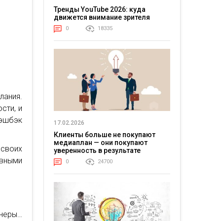
Тренды YouTube 2026: куда
движется внимание зрителя
0
18335
лания.
сти, и
кэшбэк
17.02.2026
Клиенты больше не покупают
медиаплан — они покупают
 своих
уверенность в результате
вными
0
24700
йнеры…