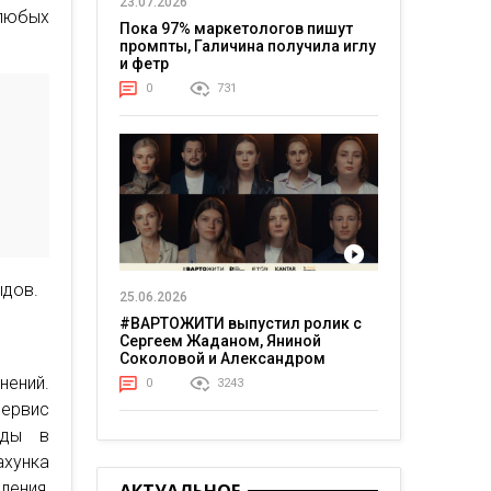
23.07.2026
любых
Пока 97% маркетологов пишут
.
промпты, Галичина получила иглу
и фетр
0
731
ыдов.
25.06.2026
#ВАРТОЖИТИ выпустил ролик с
Сергеем Жаданом, Яниной
Соколовой и Александром
Тереном о жизни в постоянном
ений.
0
3243
напряжении
сервис
нды в
хунка
ления,