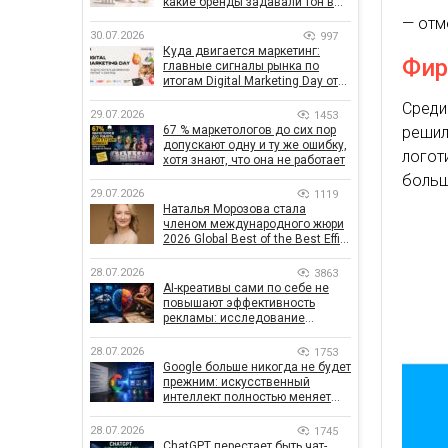
какие бренды задавали тон в
отрасли
— отм
30.07.2026
997
Куда двигается маркетинг:
Фир
главные сигналы рынка по
итогам Digital Marketing Day от
GoIT
Сред
29.07.2026
1453
67 % маркетологов до сих пор
решил
допускают одну и ту же ошибку,
логот
хотя знают, что она не работает
больш
29.07.2026
1119
Наталья Морозова стала
членом международного жюри
2026 Global Best of the Best Effie
Awards
28.07.2026
3863
AI-креативы сами по себе не
повышают эффективность
рекламы: исследование
показало, что на самом деле
влияет на эффективность
28.07.2026
1753
кампаний
Google больше никогда не будет
прежним: искусственный
интеллект полностью меняет
правила поиска
28.07.2026
1745
ChatGPT перестает быть чат-