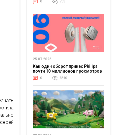
0
753
25.07.2026
Как один оборот принес Philips
почти 10 миллионов просмотров
0
3540
узнать
стила
ально
 своей