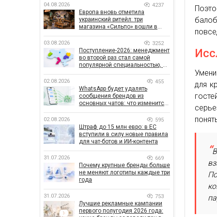
04.08.2026
4237
Поэто
Европа вновь отметила
балоб
украинский ритейл: три
магазина «Сильпо» вошли в
повсе
рейтинг лучших супермаркетов
03.08.2026
3252
Исс
Поступление-2026: менеджмент
во второй раз стал самой
популярной специальностью, а
Умени
количество заявлений —
рекордным за последние 5 лет
02.08.2026
455
для к
WhatsApp будет удалять
гост
сообщения брендов из
основных чатов: что изменится
серье
для бизнеса
понят
02.08.2026
595
Штраф до 15 млн евро: в ЕС
вступили в силу новые правила
для чат-ботов и ИИ-контента
В
31.07.2026
669
вз
Почему крупные бренды больше
не меняют логотипы каждые три
По
года
ко
31.07.2026
753
па
Лучшие рекламные кампании
первого полугодия 2026 года: