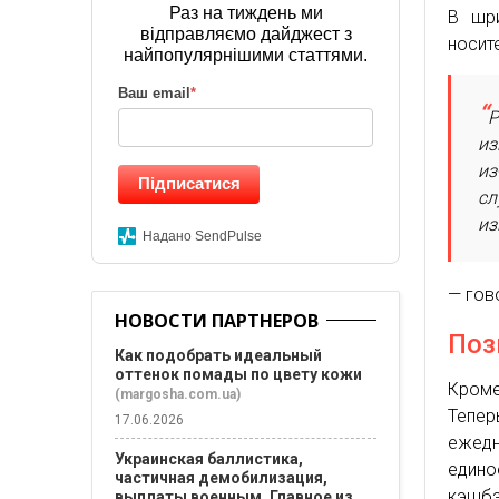
Раз на тиждень ми
В шри
відправляємо дайджест з
носит
найпопулярнішими статтями.
Ваш email
*
Р
из
из
Підписатися
сл
из
Надано SendPulse
— гов
НОВОСТИ ПАРТНЕРОВ
Поз
Как подобрать идеальный
оттенок помады по цвету кожи
Кром
(margosha.com.ua)
Тепер
17.06.2026
ежед
Украинская баллистика,
едино
частичная демобилизация,
кэшбэ
выплаты военным. Главное из