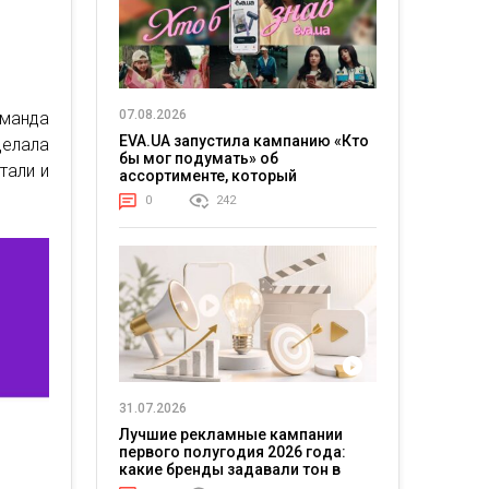
07.08.2026
манда
EVA.UA запустила кампанию «Кто
делала
бы мог подумать» об
тали и
ассортименте, который
покупатели не ожидают увидеть
0
242
на платформе
31.07.2026
Лучшие рекламные кампании
первого полугодия 2026 года:
какие бренды задавали тон в
отрасли