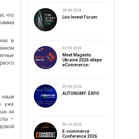
28.08.2026
л, что
Lviv Invest Forum
грамма
онах в
танном
03.09.2026
ятные
Meet Magento
Ukraine 2026 збере
рвого
eCommerce-
спільноту в Києві
09.09.2026
AUTONOMY: EXPO
и наши
и уже
ишь за
боты —
06.10.2026
довой
E-commerce
Conference 2026