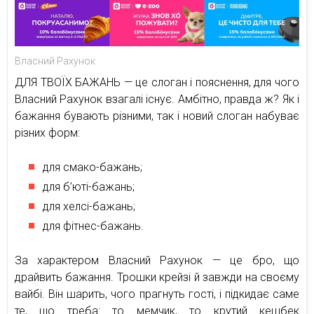
Власний Рахунок
ДЛЯ ТВОЇХ БАЖАНЬ — це слоган і пояснення, для чого
Власний Рахунок взагалі існує. Амбітно, правда ж? Як і
бажання бувають різними, так і новий слоган набуває
різних форм:
для смако-бажань;
для б’юті-бажань;
для хелсі-бажань;
для фітнес-бажань.
За характером Власний Рахунок — це бро, що
драйвить бажання. Трошки крейзі й завжди на своєму
вайбі. Він шарить, чого прагнуть гості, і підкидає саме
те, що треба: то мемчик, то крутий кешбек