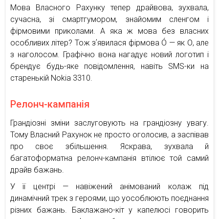
Мова Власного Рахунку тепер драйвова, зухвала,
сучасна, зі смартгумором, знайомим сленгом і
фірмовими приколами. А яка ж мова без власних
особливих літер? Тож зʼявилася фірмова Ó — як О, але
з наголосом. Графічно вона нагадує новий логотип і
брендує будь-яке повідомлення, навіть SMS-ки на
старенькій Nokia 3310.
Релонч-кампанія
Грандіозні зміни заслуговують на грандіозну увагу.
Тому Власний Рахунок не просто оголосив, а заспівав
про своє збільшення. Яскрава, зухвала й
багатоформатна релонч-кампанія втілює той самий
драйв бажань.
У її центрі — навіжений анімований колаж під
динамічний трек з героями, що уособлюють поєднання
різних бажань. Баклажано-кіт у капелюсі говорить