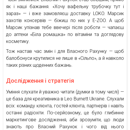
як і наші бажання. «Хочу вафельну трубочку тут і
зараз» — і вже замовляєш доставку LOKO. Марсик
захотів консервів — біжиш по них у E-ZOO. А щоб
Марсик упізнав тебе ввечері після роботи — чапаєш
до аптеки «Біла ромашка» по вітаміни та доглядову
косметику.
Тож настав час змін і для Власного Рахунку — щоб
балобонуси крутилися не лише в «Сільпо», а й навколо
таких різних щоденних бажань.
Дослідження і стратегія
Уміння слухати й уважно читати (думки в тому числі) —
це база для креативника в Leo Burnett Ukraine. Слухали
всіх: команду клієнта, гостей клієнта, партнерів і навіть
останні радіохіти. По-серйозному, це було глибинне
маркетингове дослідження, аби зрозуміти, що люди
знають про Власний Рахунок і чого від нього