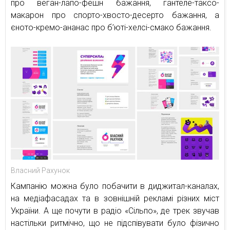
про веган-лапо-фешн бажання, гантеле-таксо-
макарон про спорто-хвосто-десерто бажання, а
єното-кремо-ананас про б’юті-хелсі-смако бажання.
Власний Рахунок
Кампанію можна було побачити в диджитал-каналах,
на медіафасадах та в зовнішній рекламі різних міст
України. А ще почути в радіо «Сільпо», де трек звучав
настільки ритмічно, що не підспівувати було фізично