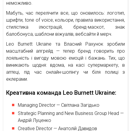
неможливо.
Мабуть, час перелічити все, що оновилось: логотип,
шрифти, tone of voice, кольори, правила використання,
стилістика ілюстрацій, бренд-маскот, знак
балобонуса, шаблони віжуалів, вебсайти й мерч.
Leo Burnett Ukraine та Власний Рахунок зробили
масштабний апгрейд — тепер бренд говорить про
лояльність і вигоду мовою емоцій і бажань. Тих, що
виникають щодня: вдома, на касі супермаркету, в
аптеці, під час онлайн-шопінгу чи біля полиці з
еклерами.
Креативна команда Leo Burnett Ukraine:
Managing Director — Світлана Загідько
Strategic Planning and New Business Group Head —
Андрій Луценко
Creative Director — Анатолій Давидов