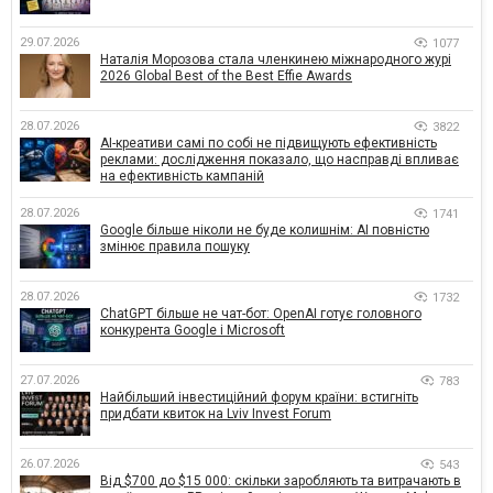
29.07.2026
1077
Наталія Морозова стала членкинею міжнародного журі
2026 Global Best of the Best Effie Awards
28.07.2026
3822
AI-креативи самі по собі не підвищують ефективність
реклами: дослідження показало, що насправді впливає
на ефективність кампаній
28.07.2026
1741
Google більше ніколи не буде колишнім: AI повністю
змінює правила пошуку
28.07.2026
1732
ChatGPT більше не чат-бот: OpenAI готує головного
конкурента Google і Microsoft
27.07.2026
783
Найбільший інвестиційний форум країни: встигніть
придбати квиток на Lviv Invest Forum
26.07.2026
543
Від $700 до $15 000: скільки заробляють та витрачають в