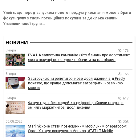
Уявіть, що перед запуском нового продукту компанія може зібрати
фокус-групу з тисяч потенційних покупців за декілька хвилин.
Учасники такої групи...
НОВИНИ
Вчора
176
EVA.UA запустила кампанію «Хто б знав» про асортимент,
якого покупці не очікують побачити на платформі
Вчора
155
Застосунок чи репетитор: нове дослідження від Preply
показує, що краще допомагає заговорити іноземною
мовою
Вчора
617
Фокус-групи без людей: як цифрові двійники покупців
змінять маркетингові дослідження
06.08.2026
203
Starlink хоче стати повноцінним мобільним оператором:
SpaceX готує конкурента Verizon, AT&T і T-Mobile