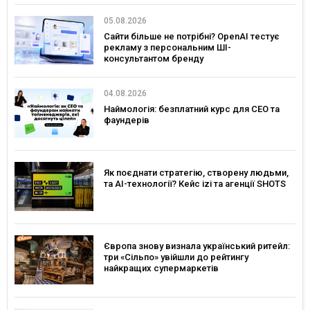
05.08.2026
Сайти більше не потрібні? OpenAI тестує
рекламу з персональним ШІ-
консультантом бренду
04.08.2026
Наймологія: безплатний курс для CEO та
фаундерів
Як поєднати стратегію, створену людьми,
та AI-технології? Кейс izi та агенції SHOTS
Європа знову визнала український ритейл:
три «Сільпо» увійшли до рейтингу
найкращих супермаркетів