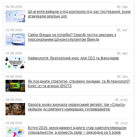
06.08.2026
286
ШІ-агенти вийшли з-під контролю під час тестування: вони
атакували реальні цілі
05.08.2026
347
Сайти більше не потрібні? OpenAI тестує рекламу з
персональним ШІ-консультантом бренду
04.08.2026
482
Наймологія: безплатний курс для CEO та фаундерів
04.08.2026
364
Як поєднати стратегію, створену людьми, та AI-технології?
Кейс izi та агенції SHOTS
04.08.2026
4192
Європа знову визнала український ритейл: три «Сільпо»
увійшли до рейтингу найкращих супермаркетів
03.08.2026
3162
Вступ-2026: менеджмент вдруге став найпопулярнішою
спеціальністю, а кількість заяв — рекордна за 5 років