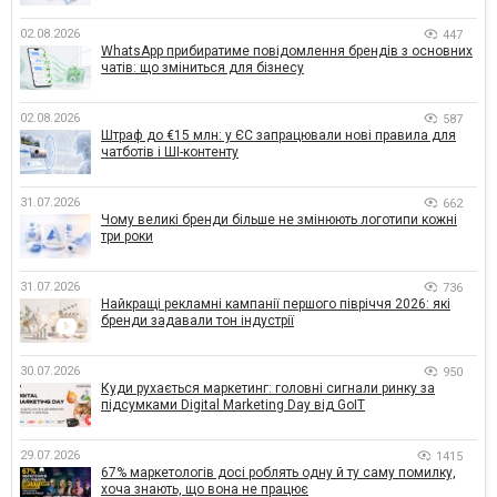
02.08.2026
447
WhatsApp прибиратиме повідомлення брендів з основних
чатів: що зміниться для бізнесу
02.08.2026
587
Штраф до €15 млн: у ЄС запрацювали нові правила для
чатботів і ШІ-контенту
31.07.2026
662
Чому великі бренди більше не змінюють логотипи кожні
три роки
31.07.2026
736
Найкращі рекламні кампанії першого півріччя 2026: які
бренди задавали тон індустрії
30.07.2026
950
Куди рухається маркетинг: головні сигнали ринку за
підсумками Digital Marketing Day від GoIT
29.07.2026
1415
67% маркетологів досі роблять одну й ту саму помилку,
хоча знають, що вона не працює