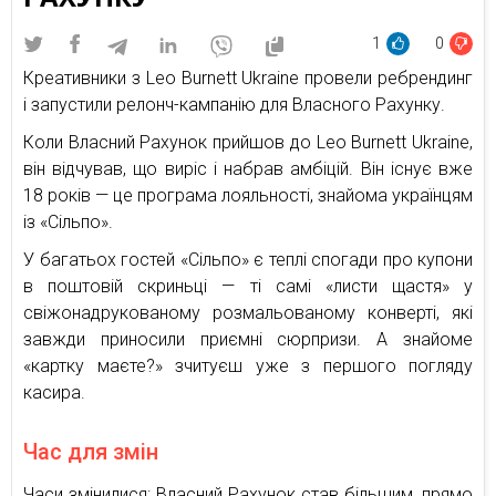
1
0
Креативники з Leo Burnett Ukraine провели ребрендинг
і запустили релонч-кампанію для Власного Рахунку.
Коли Власний Рахунок прийшов до Leo Burnett Ukraine,
він відчував, що виріс і набрав амбіцій. Він існує вже
18 років — це програма лояльності, знайома українцям
із «Сільпо».
У багатьох гостей «Сільпо» є теплі спогади про купони
в поштовій скриньці — ті самі «листи щастя» у
свіжонадрукованому розмальованому конверті, які
завжди приносили приємні сюрпризи. А знайоме
«картку маєте?» зчитуєш уже з першого погляду
касира.
Час для змін
Часи змінилися: Власний Рахунок став більшим, прямо