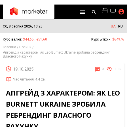
Сб, 8 серпня 2026, 13:23
UA
RU
Курс валют:
$44,65 , €51,60
Курс Біткоїн:
$64976
Головна
Новини
Апгрейд з характером: як Leo Burnett Ukraine зробила ребрендинг
Власного Рахунку
19.10.2025
0
1190
Час читання: 4.4 хв.
АПГРЕЙД З ХАРАКТЕРОМ: ЯК LEO
BURNETT UKRAINE ЗРОБИЛА
РЕБРЕНДИНГ ВЛАСНОГО
РАХУНКУ