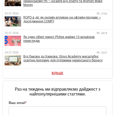
українському PR — інсайти від znamy та Women Make
Money
25.07.2026
2756
ROPO в дії: як онлайн впливає на офлайн-продажі —
дослідження COMFY
25.07.2026
3418
Як один оберт приніс Philips майже 10 мільйонів
переглядів
24.07.2026
2027
Від Львова до Харкова: Glovo Academy масштабує
освітню програму для підтримки українського бізнесу
БІЛЬШЕ
Раз на тиждень ми відправляємо дайджест з
найпопулярнішими статтями.
Ваш email
*