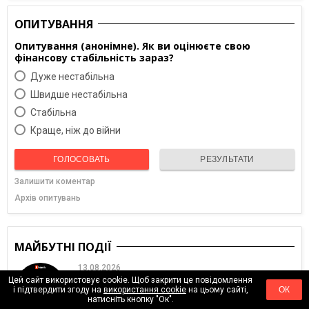
ОПИТУВАННЯ
Опитування (анонімне). Як ви оцінюєте свою
фінансову стабільність зараз?
Дуже нестабільна
Швидше нестабільна
Cтабільна
Краще, ніж до війни
ГОЛОСОВАТЬ
РЕЗУЛЬТАТИ
Залишити коментар
Архів опитувань
МАЙБУТНІ ПОДІЇ
13.08.2026
Цей сайт використовує cookie. Щоб закрити це повідомлення
Performance vs. Creative: хто головний в
і підтвердити згоду на
використання cookie
на цьому сайті,
ОК
перформанс-маркетингу?
натисніть кнопку "Ок".