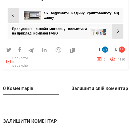
Як відрізнити надійну криптовалюту від
Навігація
хайпу
записів
Просування онлайн-магазину косметики
на прикладі компанії FABO
1
0
Написати
0
1190
в
редакцію
0
Коментарів
Залишити свій коментар
ЗАЛИШИТИ КОМЕНТАР