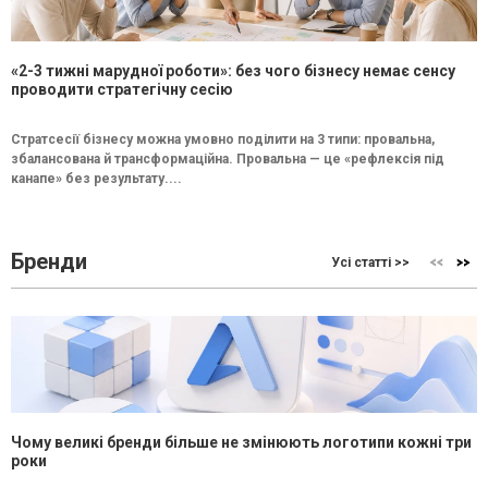
«2-3 тижні марудної роботи»: без чого бізнесу немає сенсу
проводити стратегічну сесію
Стратсесії бізнесу можна умовно поділити на 3 типи: провальна,
збалансована й трансформаційна. Провальна — це «рефлексія під
канапе» без результату....
Бренди
Усі статті >>
Чому великі бренди більше не змінюють логотипи кожні три
роки