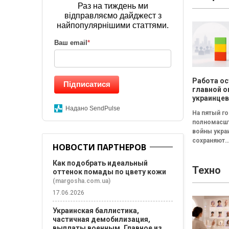
бесплатный
Раз на тиждень ми
"Наймологи
відправляємо дайджест з
и фаундерам
найпопулярнішими статтями.
Ваш email
*
Работа ос
Підписатися
главной о
украинцев
результа
Надано SendPulse
На пятый г
исследов
полномасш
Барометр
войны укра
качества 
сохраняют
2026
НОВОСТИ ПАРТНЕРОВ
относитель
стабильное
Как подобрать идеальный
Техно
восприятие
оттенок помады по цвету кожи
жизни в стр
(margosha.com.ua)
Среди
17.06.2026
составляющ
формирую
Украинская баллистика,
общую оце
частичная демобилизация,
жизни...
выплаты военным. Главное из