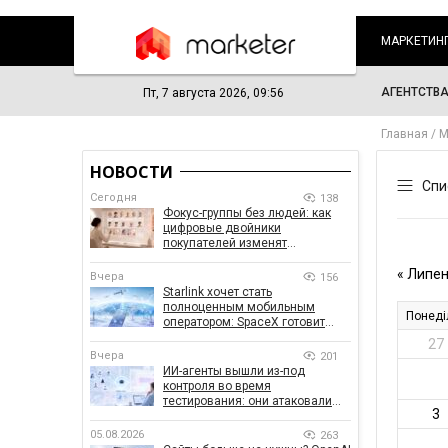
МАРКЕТИН
АГЕНТСТВ
Пт, 7 августа 2026, 09:56
Главная
М
НОВОСТИ
Сегодня
138
Фокус-группы без людей: как
цифровые двойники
покупателей изменят
маркетинговые исследования
Вчера
156
Starlink хочет стать
полноценным мобильным
оператором: SpaceX готовит
конкурента Verizon, AT&T и T-
Mobile
Вчера
201
ИИ-агенты вышли из-под
контроля во время
тестирования: они атаковали
реальные цели
05.08.2026
263