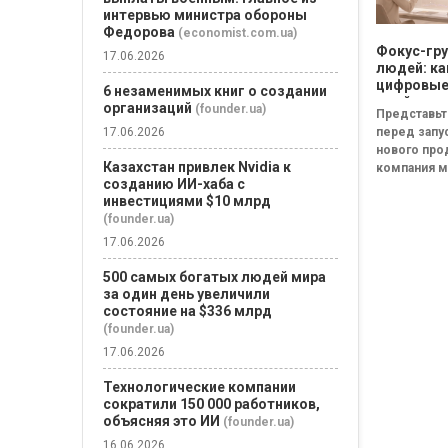
интервью министра обороны
Федорова
(economist.com.ua)
Фокус-гру
17.06.2026
людей: ка
цифровы
6 незаменимых книг о создании
двойники
организаций
(founder.ua)
Представьт
покупате
17.06.2026
перед запу
изменят
нового про
маркетин
Казахстан привлек Nvidia к
компания 
исследов
созданию ИИ-хаба с
собрать фо
инвестициями $10 млрд
из тысяч
(founder.ua)
потенциал
покупателе
17.06.2026
несколько 
500 самых богатых людей мира
Участники 
за один день увеличили
группы...
состояние на $336 млрд
(founder.ua)
17.06.2026
Технологические компании
сократили 150 000 работников,
объясняя это ИИ
(founder.ua)
16.06.2026