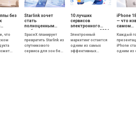
ппы без
Starlink хочет
10 лучших
iPhone 1
к
стать
сервисов
— что из
е
полноценным
электронного
самом
мобильным
маркетинга в 2026
ожидае
е, что
SpaceX планирует
Электронный
Каждый г
лей
оператором:
году: сравнение
смартфон
ском
превратить Starlink из
маркетинг остается
презентац
SpaceX готовит
возможностей и
дукта
спутникового
одним из самых
iPhone ст
говые
конкурента
функций
может
сервиса для зон без
эффективных
одним из
ания
Verizon, AT&T и T-
кус-группу
Mobile
покрытия в
каналов цифровых
обсужда
полноценного
коммуникаций.
событий в
ьных
мобильного
Несмотря на
технологи
й за
оператора, который
развитие социальных
году осно
минут.
сможет напрямую
сетей,
внимание
такой
конкурировать с...
мессенджеров и
приковано.
искусственного
интеллекта, именно...