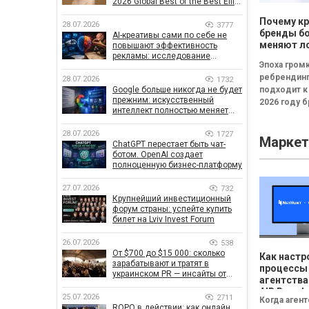
2026 Global Best of the Best Effie
Awards
Почему к
28.07.2026
3777
бренды б
AI-креативы сами по себе не
меняют л
повышают эффективность
рекламы: исследование
каждые т
Эпоха гром
показало, что на самом деле
влияет на эффективность
ребрендин
28.07.2026
1732
кампаний
Google больше никогда не будет
подходит к
прежним: искусственный
2026 году 
интеллект полностью меняет
всё чаще
правила поиска
инвестирую
28.07.2026
1727
Маркет
новые логот
ChatGPT перестает быть чат-
узнаваемые
ботом. OpenAI создает
полноценную бизнес-платформу
27.07.2026
732
Крупнейший инвестиционный
форум страны: успейте купить
билет на Lviv Invest Forum
26.07.2026
538
От $700 до $15 000: сколько
Как настр
зарабатывают и тратят в
процессы
украинском PR — инсайты от
агентства
znamy и Women Make Money
AIR Brands
25.07.2026
2711
Когда аген
NetHunt 
ROPO в действии: как онлайн