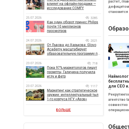
растет, гл
влияет на офлайн-продажи —
дефицито
исследование COMFY
становится
Менеджеры
25.07.2026
3285
Как один оборот принес Philips
часы на по
почти 10 миллионов
Образо
нужного до
просмотров
Руководит
собирает а
24.07.2026
2021
из разных т
От Львова до Харькова: Glovo
Academy масштабирует
образовательную программу по
поддержке украинского
бизнеса
23.07.2026
718
Пока 97% маркетологов пишут
промпты, Галичина получила
Наймолог
иглу и фетр
бесплатны
для CEO и
23.07.2026
1117
Маркетинг как стратегическое
фаундеро
Рекрутинго
оружие: интеллектуальный тыл
1-го корпуса НГУ «Азов»
агентство ta
совместно 
БОЛЬШЕ
операцион
системой C
(входят в г
Общес
FRACTAL) з