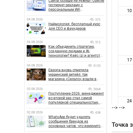
Сайты больше не нужны? OpenAI
тестирует рекламу с
персональным ИИ-
консультантом бренда
04.08.2026
375
Наймология: бесплатный курс
для CEO и фаундеров
04.08.2026
312
Как объединить стратегию,
созданную людьми и AI-
технологии? Кейс izi и агентства
SHOTS
04.08.2026
4133
Европа вновь отметила
украинский ритейл: три
магазина «Сильпо» вошли в
рейтинг лучших супермаркетов
03.08.2026
3068
Поступление-2026: менеджмент
во второй раз стал самой
популярной специальностью, а
количество заявлений —
-->
-->
рекордным за последние 5 лет
02.08.2026
438
WhatsApp будет удалять
сообщения брендов из
Точка 
основных чатов: что изменится
для бизнеса