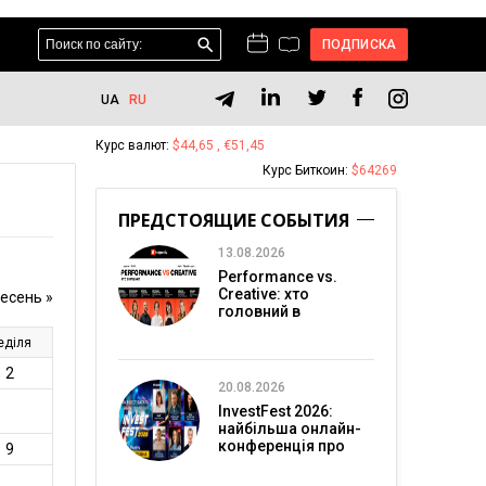
ПОДПИСКА
UA
RU
Курс валют:
$44,65 , €51,45
Курс Биткоин:
$64269
ПРЕДСТОЯЩИЕ СОБЫТИЯ
13.08.2026
Performance vs.
Creative: хто
головний в
перформанс-
маркетингу?
20.08.2026
InvestFest 2026:
найбільша онлайн-
конференція про
інвестиції