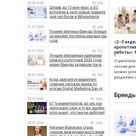
02.08.2026
576
Штраф до 15 млн евро: в ЕС
вступили в силу новые правила
для чат-ботов и ИИ-контента
31.07.2026
648
Почему крупные бренды больше
не меняют логотипы каждые три
года
«2–3 неде
кропотли
31.07.2026
712
работы»: 
Лучшие рекламные кампании
бизнесу н
первого полугодия 2026 года:
Стратегиче
смысла
какие бренды задавали тон в
сессии для
проводит
отрасли
можно усл
стратеги
30.07.2026
903
разделить н
сессию
Куда двигается маркетинг:
неудачная,
главные сигналы рынка по
сбалансиро
итогам Digital Marketing Day от
GoIT
Бренд
трансформа
29.07.2026
1362
Неудачная 
67 % маркетологов до сих пор
«рефлекси
допускают одну и ту же ошибку,
канапе»...
хотя знают, что она не работает
29.07.2026
1035
Наталья Морозова стала
членом международного жюри