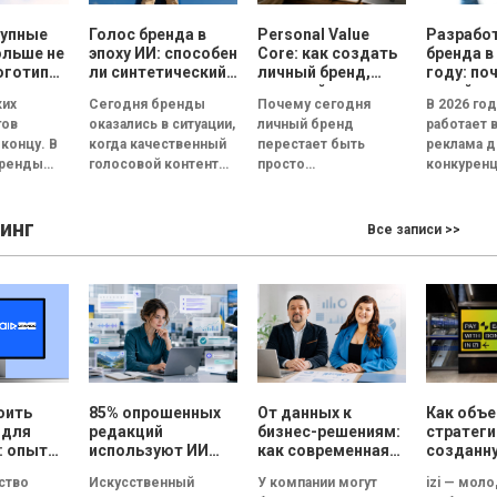
рупные
Голос бренда в
Personal Value
Разрабо
ольше не
эпоху ИИ: способен
Core: как создать
бренда в
оготипы
ли синтетический
личный бренд,
году: по
ри года
голос передать
который
дизайн 
ких
Сегодня бренды
Почему сегодня
В 2026 го
эмоции и внушить
способствует
реклам
гов
оказались в ситуации,
личный бренд
работает 
доверие, или все
выбору, доверию и
 концу. В
когда качественный
перестает быть
реклама д
бренды вскоре
статусу
бренды
голосовой контент
просто
конкуренц
будут звучать
одинаково?
перестал быть
дополнительной
внимание
т не в
конкурентным
возможностью для
пользова
инг
ипы, а в
преимуществом.
медийных личностей
сокращае
Все записи >>
...
Четкая дикция,
и становится
нескольки
контроль интонации,
инструментом
Согласно..
правильные паузы и...
профессионального
выбора, доверия и
личностного...
оить
85% опрошенных
От данных к
Как объ
 для
редакций
бизнес-решениям:
стратеги
: опыт
используют ИИ
как современная
созданн
 в
для создания
аналитика меняет
людьми и
тство
Искусственный
У компании могут
izi — мол
CRM
текстов, но ни
маркетинг
технолог