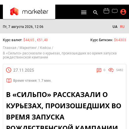
Пт, 7 августа 2026, 12:06
UA
RU
Курс валют:
$44,65 , €51,40
Курс Биткоин:
$64303
Главная
Маркетинг
Кейсы
В «Сильпо» рассказали о курьезах, произошедших во время запуска
рождественской кампании
27.11.2025
0
5482
Время чтения: 1.7 мин.
В «СИЛЬПО» РАССКАЗАЛИ О
КУРЬЕЗАХ, ПРОИЗОШЕДШИХ ВО
ВРЕМЯ ЗАПУСКА
РОЖДЕСТВЕНСКОЙ КАМПАНИИ