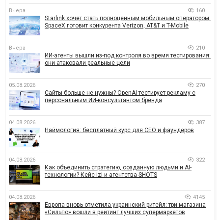
Вчера
160
Starlink хочет стать полноценным мобильным оператором:
SpaceX готовит конкурента Verizon, AT&T и T-Mobile
Вчера
210
ИИ-агенты вышли из-под контроля во время тестирования:
они атаковали реальные цели
05.08.2026
270
Сайты больше не нужны? OpenAI тестирует рекламу с
персональным ИИ-консультантом бренда
04.08.2026
387
Наймология: бесплатный курс для CEO и фаундеров
04.08.2026
322
Как объединить стратегию, созданную людьми и AI-
технологии? Кейс izi и агентства SHOTS
04.08.2026
4145
Европа вновь отметила украинский ритейл: три магазина
«Сильпо» вошли в рейтинг лучших супермаркетов