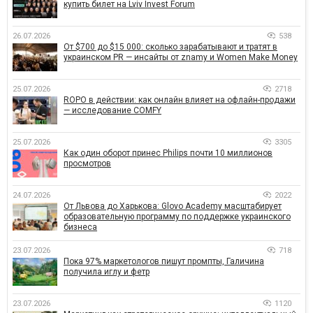
купить билет на Lviv Invest Forum
26.07.2026
538
От $700 до $15 000: сколько зарабатывают и тратят в
украинском PR — инсайты от znamy и Women Make Money
25.07.2026
2718
ROPO в действии: как онлайн влияет на офлайн-продажи
— исследование COMFY
25.07.2026
3305
Как один оборот принес Philips почти 10 миллионов
просмотров
24.07.2026
2022
От Львова до Харькова: Glovo Academy масштабирует
образовательную программу по поддержке украинского
бизнеса
23.07.2026
718
Пока 97% маркетологов пишут промпты, Галичина
получила иглу и фетр
23.07.2026
1120