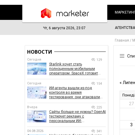
МАРКЕТИН
АГЕНТСТВ
Чт, 6 августа 2026, 23:07
Главная
М
НОВОСТИ
Сегодня
129
Starlink хочет стать
полноценным мобильным
оператором: SpaceX готовит
конкурента Verizon, AT&T и T-
Mobile
Сегодня
154
ИИ-агенты вышли из-под
контроля во время
тестирования: они атаковали
реальные цели
Вчера
225
Сайты больше не нужны? OpenAI
тестирует рекламу с
персональным ИИ-
консультантом бренда
04.08.2026
341