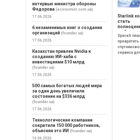
интервью министра обороны
Федорова
(economist.com.ua)
Starlink х
17.06.2026
стать
полноце
6 незаменимых книг о создании
мобильн
организаций
(founder.ua)
SpaceX пла
оператор
17.06.2026
превратить S
SpaceX го
спутниково
конкурен
Казахстан привлек Nvidia к
сервиса дл
Verizon, A
созданию ИИ-хаба с
Mobile
покрытия в
инвестициями $10 млрд
полноценн
(founder.ua)
мобильног
17.06.2026
оператора,
сможет на
500 самых богатых людей мира
конкурирова
за один день увеличили
состояние на $336 млрд
(founder.ua)
17.06.2026
Технологические компании
сократили 150 000 работников,
объясняя это ИИ
(founder.ua)
16.06.2026