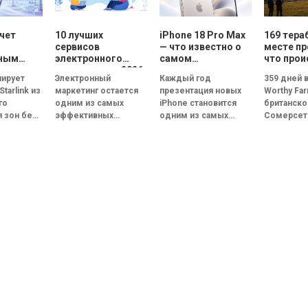
очет
10 лучших
iPhone 18 Pro Max
169 тера
сервисов
— что известно о
месте пр
нным
электронного
самом
что прои
ым
маркетинга в 2026
ожидаемом
кулисами
нирует
Электронный
Каждый год
359 дней 
ом:
году: сравнение
смартфоне Apple
фестива
tarlink из
маркетинг остается
презентация новых
Worthy Fa
товит
возможностей и
го
одним из самых
iPhone становится
британск
та
функций
я зон без
эффективных
одним из самых
Сомерсет
T&T и T-
каналов цифровых
обсуждаемых
обычной 
ого
коммуникаций.
событий в мире
несколько
о
Несмотря на
технологий. В 2026
время фе
 который
развитие социальных
году основное
Glastonbur
прямую
сетей,
внимание
ть с...
мессенджеров и
приковано...
искусственного
интеллекта, именно...