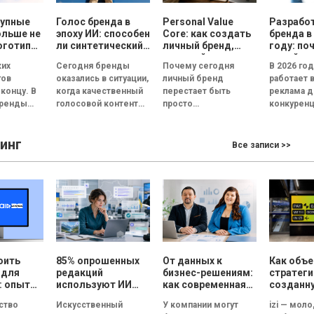
рупные
Голос бренда в
Personal Value
Разрабо
ольше не
эпоху ИИ: способен
Core: как создать
бренда в
оготипы
ли синтетический
личный бренд,
году: по
ри года
голос передать
который
дизайн 
ких
Сегодня бренды
Почему сегодня
В 2026 го
эмоции и внушить
способствует
реклам
гов
оказались в ситуации,
личный бренд
работает 
доверие, или все
выбору, доверию и
 концу. В
когда качественный
перестает быть
реклама д
бренды вскоре
статусу
бренды
голосовой контент
просто
конкуренц
будут звучать
одинаково?
перестал быть
дополнительной
внимание
т не в
конкурентным
возможностью для
пользова
инг
ипы, а в
преимуществом.
медийных личностей
сокращае
Все записи >>
...
Четкая дикция,
и становится
нескольки
контроль интонации,
инструментом
Согласно..
правильные паузы и...
профессионального
выбора, доверия и
личностного...
оить
85% опрошенных
От данных к
Как объ
 для
редакций
бизнес-решениям:
стратеги
: опыт
используют ИИ
как современная
созданн
 в
для создания
аналитика меняет
людьми и
тство
Искусственный
У компании могут
izi — мол
CRM
текстов, но ни
маркетинг
технолог