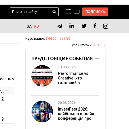
ПОДПИСКА
UA
RU
Курс валют:
$44,65 , €51,50
Курс Биткоин:
$64369
ПРЕДСТОЯЩИЕ СОБЫТИЯ
13.08.2026
Performance vs.
Creative: хто
головний в
перформанс-
маркетингу?
20.08.2026
InvestFest 2026:
найбільша онлайн-
конференція про
інвестиції