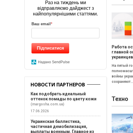
бесплатный
Раз на тиждень ми
"Наймологи
відправляємо дайджест з
и фаундерам
найпопулярнішими статтями.
Ваш email
*
Работа ос
Підписатися
главной о
украинцев
результа
Надано SendPulse
На пятый г
исследов
полномасш
Барометр
войны укра
качества 
сохраняют
2026
НОВОСТИ ПАРТНЕРОВ
относитель
стабильное
Как подобрать идеальный
Техно
восприятие
оттенок помады по цвету кожи
жизни в стр
(margosha.com.ua)
Среди
17.06.2026
составляющ
формирую
Украинская баллистика,
общую оце
частичная демобилизация,
жизни...
выплаты военным. Главное из