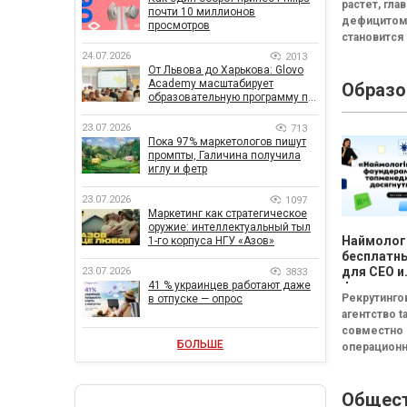
растет, гл
почти 10 миллионов
дефицито
просмотров
становится
Менеджеры
24.07.2026
2013
От Львова до Харькова: Glovo
часы на по
Academy масштабирует
Образо
нужного до
образовательную программу по
Руководит
поддержке украинского
собирает а
бизнеса
23.07.2026
713
из разных т
Пока 97% маркетологов пишут
промпты, Галичина получила
иглу и фетр
23.07.2026
1097
Маркетинг как стратегическое
оружие: интеллектуальный тыл
Наймолог
1-го корпуса НГУ «Азов»
бесплатны
для CEO и
23.07.2026
3833
41 % украинцев работают даже
фаундеро
Рекрутинго
в отпуске — опрос
агентство ta
совместно 
БОЛЬШЕ
операцион
системой C
(входят в г
Общес
FRACTAL) з