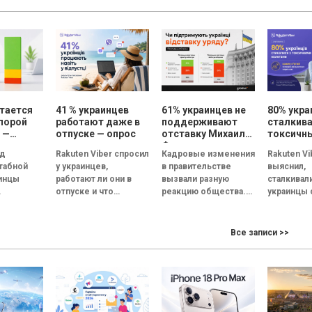
 курс
желанные
Инициатива,
учрежден
я: как СEO
специальности. В
помогающая малому
професси
...
этом...
и среднему бизнесу
предвузов
(МСБ)
адаптироваться...
тается
41 % украинцев
61% украинцев не
80% укра
порой
работают даже в
поддерживают
сталкива
 —
отпуске — опрос
отставку Михаила
токсичн
ты
Федорова – опрос
коллега
од
Rakuten Viber спросил
Кадровые изменения
Rakuten Vi
ания
Gradus
каждый 
табной
у украинцев,
в правительстве
выяснил,
ищет но
инцы
работают ли они в
вызвали разную
сталкивал
жизни
работу —
отпуске и что
реакцию общества.
украинцы 
но
помогает им не
Если о замене
токсичны
отвлекаться на
премьер-министра
коллегами
 качества
рабочие задачи. В...
мнения опрошенных
и как они 
Все записи >>
ане.
разделились почти
на токсич
поровну, решение об
атмосфер
их,
отставке...
коллективе
щих
нку