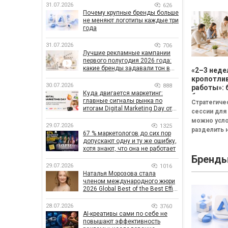
31.07.2026
626
Почему крупные бренды больше
не меняют логотипы каждые три
года
31.07.2026
706
Лучшие рекламные кампании
первого полугодия 2026 года:
какие бренды задавали тон в
«2–3 неде
отрасли
кропотли
30.07.2026
888
работы»: 
Куда двигается маркетинг:
бизнесу н
главные сигналы рынка по
Стратегиче
смысла
итогам Digital Marketing Day от
сессии для
проводит
GoIT
можно усл
стратеги
29.07.2026
1325
разделить н
сессию
67 % маркетологов до сих пор
неудачная,
допускают одну и ту же ошибку,
сбалансиро
хотя знают, что она не работает
Бренд
трансформа
29.07.2026
1016
Неудачная 
Наталья Морозова стала
«рефлекси
членом международного жюри
канапе»...
2026 Global Best of the Best Effie
Awards
28.07.2026
3760
AI-креативы сами по себе не
повышают эффективность