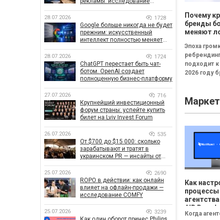
рекламы: исследование
показало, что на самом деле
Почему к
влияет на эффективность
28.07.2026
1728
кампаний
бренды б
Google больше никогда не будет
меняют л
прежним: искусственный
интеллект полностью меняет
каждые т
Эпоха гром
правила поиска
ребрендин
28.07.2026
1724
ChatGPT перестает быть чат-
подходит к
ботом. OpenAI создает
2026 году 
полноценную бизнес-платформу
всё чаще
инвестирую
27.07.2026
716
Маркет
новые логот
Крупнейший инвестиционный
узнаваемые
форум страны: успейте купить
билет на Lviv Invest Forum
26.07.2026
535
От $700 до $15 000: сколько
зарабатывают и тратят в
украинском PR — инсайты от
znamy и Women Make Money
25.07.2026
2690
ROPO в действии: как онлайн
Как настр
влияет на офлайн-продажи —
процессы
исследование COMFY
агентства
AIR Brands
25.07.2026
3239
Когда аген
NetHunt 
Как один оборот принес Philips