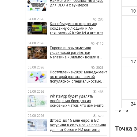
Наймология: бесплатный курс
для CEO и фаундеров
04.08.2026
285
Как объединить стратегию,
созданную людьми и AI-
технологии? Кейс izi и агентства
SHOTS
04.08.2026
4110
Европа вновь отметила
украинский ритейл: три
магазина «Сильпо» вошли в
рейтинг лучших супермаркетов
03.08.2026
3021
Поступление-2026: менеджмент
во второй раз стал самой
популярной специальностью, а
количество заявлений —
рекордным за последние 5 лет
02.08.2026
435
WhatsApp будет удалять
сообщения брендов из
основных чатов: что изменится
для бизнеса
-->
-->
02.08.2026
570
Штраф до 15 млн евро: в ЕС
вступили в силу новые правила
Точка 
для чат-ботов и ИИ-контента