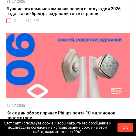
31.07.2026
Лучшие рекламные кампании первого полугодия 2026
года: какие бренды задавали тон в отрасли
0
773
25.07.2026
Как один оборот принес Philips почти 10 миллионов
просмотров
Этот сайт использует cookie. Чтобы закрыть это сообщение и
0
3661
подтвердить согласие на
использование cookie
на этом
ОК
сайте, нажмите кнопку "Ок".