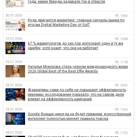
года: какие бренды задавали тон в отрасли
30.07.2026
1066
Куда двигается маркетинг: главные сигналы рынка по
итогам Digital Marketing Day от GoIT
29.07.2026
1508
67 % маркетологов до сих пор допускают одну и ту же
ошибку, хотя знают, что она не работает
29.07.2026
1178
Наталья Морозова стала членом международного жюри
2026 Global Best of the Best Effie Awards
28.07.2026
3933
AI-креативы сами по себе не повышают эффективность
рекламы: исследование показало, что на самом деле
влияет на эффективность кампаний
28.07.2026
1764
Google больше никогда не будет прежним: искусственный
интеллект полностью меняет правила поиска
28.07.2026
1755