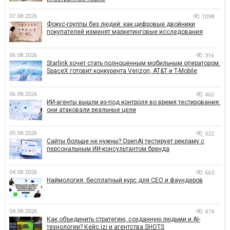
07.08.2026
1098
Фокус-группы без людей: как цифровые двойники
покупателей изменят маркетинговые исследования
06.08.2026
316
Starlink хочет стать полноценным мобильным оператором:
SpaceX готовит конкурента Verizon, AT&T и T-Mobile
06.08.2026
465
ИИ-агенты вышли из-под контроля во время тестирования:
они атаковали реальные цели
05.08.2026
522
Сайты больше не нужны? OpenAI тестирует рекламу с
персональным ИИ-консультантом бренда
04.08.2026
663
Наймология: бесплатный курс для CEO и фаундеров
04.08.2026
474
Как объединить стратегию, созданную людьми и AI-
технологии? Кейс izi и агентства SHOTS