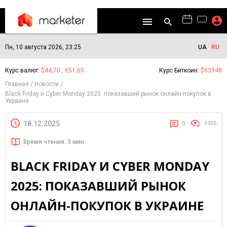
Пн, 10 августа 2026, 23:25
UA
RU
Курс валют:
$44,70 , €51,65
Курс Биткоин:
$63948
Главная
Новости
Black Friday и Cyber ​​Monday 2025: показавший рынок онлайн-покупок в
Украине
18.12.2025
0
1355
Время чтения: 3 мин.
BLACK FRIDAY И CYBER ​​MONDAY
2025: ПОКАЗАВШИЙ РЫНОК
ОНЛАЙН-ПОКУПОК В УКРАИНЕ