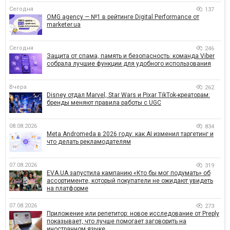
Сегодня
137
OMG agency — №1 в рейтинге Digital Performance от
marketer.ua
Сегодня
246
Защита от спама, память и безопасность: команда Viber
собрала лучшие функции для удобного использования
Вчера
262
Disney отдал Marvel, Star Wars и Pixar TikTok-креаторам:
бренды меняют правила работы с UGC
08.08.2026
834
Meta Andromeda в 2026 году: как AI изменил таргетинг и
что делать рекламодателям
07.08.2026
319
EVA.UA запустила кампанию «Кто бы мог подумать» об
ассортименте, который покупатели не ожидают увидеть
на платформе
07.08.2026
273
Приложение или репетитор: новое исследование от Preply
показывает, что лучше помогает заговорить на
иностранном языке