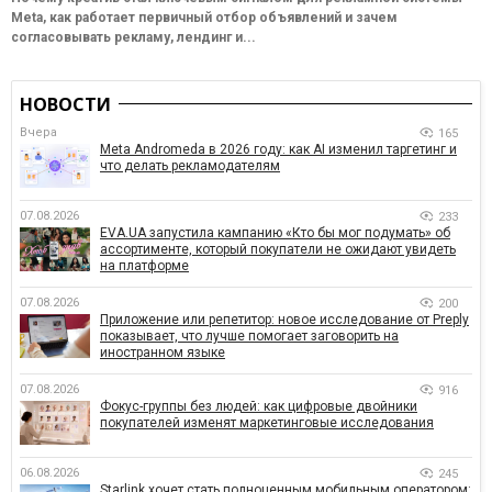
Meta, как работает первичный отбор объявлений и зачем
согласовывать рекламу, лендинг и...
НОВОСТИ
Вчера
165
Meta Andromeda в 2026 году: как AI изменил таргетинг и
что делать рекламодателям
07.08.2026
233
EVA.UA запустила кампанию «Кто бы мог подумать» об
ассортименте, который покупатели не ожидают увидеть
на платформе
07.08.2026
200
Приложение или репетитор: новое исследование от Preply
показывает, что лучше помогает заговорить на
иностранном языке
07.08.2026
916
Фокус-группы без людей: как цифровые двойники
покупателей изменят маркетинговые исследования
06.08.2026
245
Starlink хочет стать полноценным мобильным оператором: