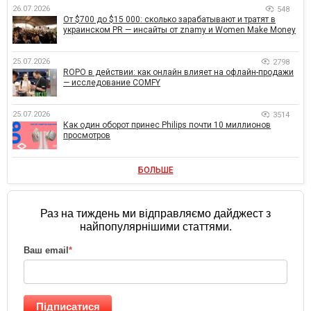
26.07.2026
548
От $700 до $15 000: сколько зарабатывают и тратят в
украинском PR — инсайты от znamy и Women Make Money
25.07.2026
2798
ROPO в действии: как онлайн влияет на офлайн-продажи
— исследование COMFY
25.07.2026
3514
Как один оборот принес Philips почти 10 миллионов
просмотров
БОЛЬШЕ
Раз на тиждень ми відправляємо дайджест з
найпопулярнішими статтями.
Ваш email
*
Підписатися