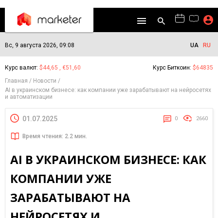
Вс, 9 августа 2026, 09:08
UA
RU
Курс валют:
$44,65 , €51,60
Курс Биткоин:
$64835
Главная
Новости
AI в украинском бизнесе: как компании уже зарабатывают на нейросетях
и автоматизации
01.07.2025
0
2660
Время чтения: 2.2 мин.
AI В УКРАИНСКОМ БИЗНЕСЕ: КАК
КОМПАНИИ УЖЕ
ЗАРАБАТЫВАЮТ НА
НЕЙРОСЕТЯХ И