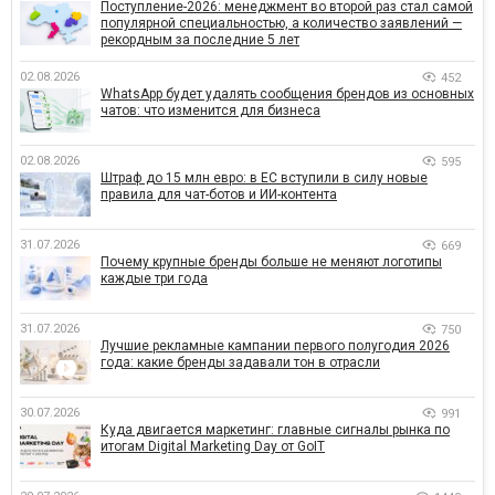
Поступление-2026: менеджмент во второй раз стал самой
популярной специальностью, а количество заявлений —
рекордным за последние 5 лет
02.08.2026
452
WhatsApp будет удалять сообщения брендов из основных
чатов: что изменится для бизнеса
02.08.2026
595
Штраф до 15 млн евро: в ЕС вступили в силу новые
правила для чат-ботов и ИИ-контента
31.07.2026
669
Почему крупные бренды больше не меняют логотипы
каждые три года
31.07.2026
750
Лучшие рекламные кампании первого полугодия 2026
года: какие бренды задавали тон в отрасли
30.07.2026
991
Куда двигается маркетинг: главные сигналы рынка по
итогам Digital Marketing Day от GoIT