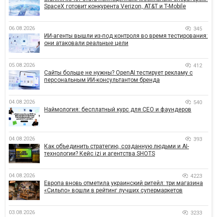
SpaceX готовит конкурента Verizon, AT&T и T-Mobile
06.08.2026
345
ИИ-агенты вышли из-под контроля во время тестирования:
они атаковали реальные цели
05.08.2026
412
Сайты больше не нужны? OpenAI тестирует рекламу с
персональным ИИ-консультантом бренда
04.08.2026
540
Наймология: бесплатный курс для CEO и фаундеров
04.08.2026
393
Как объединить стратегию, созданную людьми и AI-
технологии? Кейс izi и агентства SHOTS
04.08.2026
4223
Европа вновь отметила украинский ритейл: три магазина
«Сильпо» вошли в рейтинг лучших супермаркетов
03.08.2026
3233