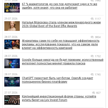
29.07.2026
1440
67 % маркетологов до сих пор допускают одну и ту же
ошибку, хотя знают, что она не работает
29.07.2026
1117
Наталья Морозова стала членом международного жюри
2026 Global Best of the Best Effie Awards
28.07.2026
3854
AI-креативы сами по себе не повышают эффективность
рекламы: исследование показало, что на самом деле
влияет на эффективность кампаний
28.07.2026
1752
Google больше никогда не будет прежним: искусственный
интеллект полностью меняет правила поиска
28.07.2026
1745
ChatGPT перестает быть чат-ботом. OpenAI создает
полноценную бизнес-платформу
27.07.2026
827
Крупнейший инвестиционный форум страны: успейте
купить билет на Lviv Invest Forum