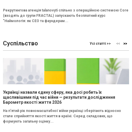
Рекрутингова агенція talanovyti спільно з операційною системою Core
(входять до групи FRACTAL) запускають безплатний курс
"Наймологія: як СEO та фаундерам...
Суспільство
Усі статті >>
Українці назвали єдину сферу, яка досі робить їх
щасливішими під час війни — результати дослідження
Барометр якості життя 2026
На п’ятий рік повномасштабної війни українці зберігають відносно
стале сприйняття якості життя в країні. Серед складових, що
формують загальну оцінку...