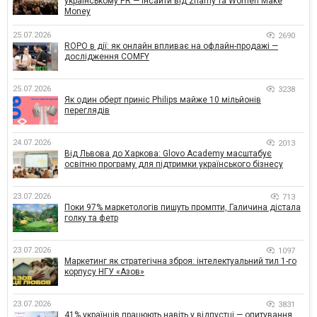
українському PR — інсайти від znamy та Women Make
Money
25.07.2026
2690
ROPO в дії: як онлайн впливає на офлайн-продажі —
дослідження COMFY
25.07.2026
3238
Як один оберт приніс Philips майже 10 мільйонів
переглядів
24.07.2026
2013
Від Львова до Харкова: Glovo Academy масштабує
освітню програму для підтримки українського бізнесу
23.07.2026
713
Поки 97% маркетологів пишуть промпти, Галичина дістала
голку та фетр
23.07.2026
1097
Маркетинг як стратегічна зброя: інтелектуальний тил 1-го
корпусу НГУ «Азов»
23.07.2026
3831
41% українців працюють навіть у відпустці — опитування