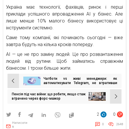
Україна має технології, фахівців, ринок і перші
приклади успішного впровадження AI у бізнес. Але
лише менше 10% малого бізнесу використовує ці
інструменти системно.
Саме тому компанії, які починають сьогодні — вже
завтра будуть на кілька кроків попереду.
AI — це не про заміну людей. Це про розвантаження
людей від рутини. Щоб займатись справжнім
бізнесом. І трохи більше жити.
Чатботи vs живі менеджери: як
Навігація
автоматизувати Telegram, не втративши
душу бренду
записів
Пенсія під час війни: що робити, якщо стаж
втрачено через форс-мажор
2
0
Написати
0
2648
в