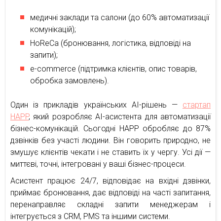
медичні заклади та салони (до 60% автоматизації
комунікацій);
HoReCa (бронювання, логістика, відповіді на
запити);
e-commerce (підтримка клієнтів, опис товарів,
обробка замовлень).
Один із прикладів українських AI-рішень —
стартап
HAPP
, який розробляє AI-асистента для автоматизації
бізнес-комунікацій. Сьогодні HAPP обробляє до 87%
дзвінків без участі людини. Він говорить природно, не
змушує клієнтів чекати і не ставить їх у чергу. Усі дії —
миттєві, точні, інтегровані у ваші бізнес-процеси.
Асистент працює 24/7, відповідає на вхідні дзвінки,
приймає бронювання, дає відповіді на часті запитання,
перенаправляє складні запити менеджерам і
інтегрується з CRM, PMS та іншими системи.