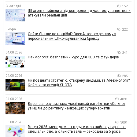
Сьогодні
152
ШІ-агенти вийшли з-під контролю під час тестування: вони
атакували реальні цілі
Вчора
222
Сайти більше не потрібні? OpenAI тестує рекламу з
персональним ШІ-консультантом бренду
04.08.2026
341
Наймологія: безплатний курс для CEO та фаундерів
04.08.2026
285
Як поєднати стратегію, створену людьми, та AI-технології?
Кейс izi та агенції SHOTS
04.08.2026
4091
Європа знову визнала український ритейл: три «Сільпо»
увійшли до рейтингу найкращих супермаркетів
03.08.2026
3001
Вступ-2026: менеджмент вдруге став найпопулярнішою
спеціальністю, а кількість заяв — рекордна за 5 років