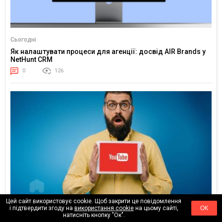
Сьогодні
Як налаштувати процеси для агенції: досвід AIR Brands у
NetHunt CRM
0
126
Цей сайт використовує cookie. Щоб закрити це повідомлення
і підтвердити згоду на
використання cookie
на цьому сайті,
ОК
24.02.2026
натисніть кнопку "Ок".