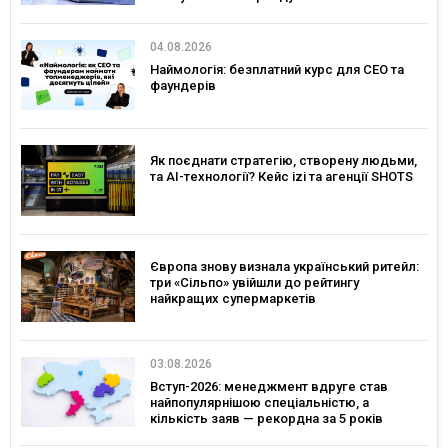
04.08.2026
Наймологія: безплатний курс для CEO та
фаундерів
Як поєднати стратегію, створену людьми,
та AI-технології? Кейс izi та агенції SHOTS
Європа знову визнала український ритейл:
три «Сільпо» увійшли до рейтингу
найкращих супермаркетів
03.08.2026
Вступ-2026: менеджмент вдруге став
найпопулярнішою спеціальністю, а
кількість заяв — рекордна за 5 років