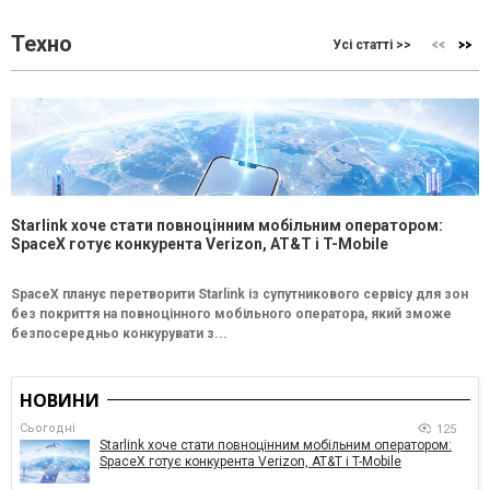
Техно
Усі статті >>
Starlink хоче стати повноцінним мобільним оператором:
SpaceX готує конкурента Verizon, AT&T і T-Mobile
SpaceX планує перетворити Starlink із супутникового сервісу для зон
без покриття на повноцінного мобільного оператора, який зможе
безпосередньо конкурувати з...
НОВИНИ
Сьогодні
125
Starlink хоче стати повноцінним мобільним оператором:
SpaceX готує конкурента Verizon, AT&T і T-Mobile