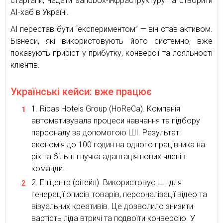
стартапи, надати sandbox-інфраструктуру та створити
AI-хаб в Україні.
AI перестав бути “експериментом” — він став активом.
Бізнеси, які використовують його системно, вже
показують приріст у прибутку, конверсії та лояльності
клієнтів.
Українські кейси: вже працює
Ribas Hotels Group (HoReCa). Компанія
автоматизувала процеси навчання та підбору
персоналу за допомогою ШІ. Результат:
економія до 100 годин на одного працівника на
рік та більш гнучка адаптація нових членів
команди.
Епіцентр (рітейл). Використовує ШІ для
генерації описів товарів, персоналізації відео та
візуальних креативів. Це дозволило знизити
вартість ліда втричі та подвоїти конверсію. У