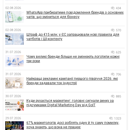
02.08.2026
434
WhatsApp прибиратиме повідомлення брендів з основних
чатів: що зміниться для бізнесу
02.08.2026
570
Штраф до €15 млн: у ЄС запрацювали нові правила для
чатботів і ШІ-контенту
31.07.2026
625
Чому великі бренди більше не змінюють логотипи кожні
три роки
31.07.2026
706
Найкращі рекламні кампанії першого півріччя 2026: які
бренди задавали тон індустрії
30.07.2026
885
Куди рухається маркетинг: головні сигнали ринку за
підсумками Digital Marketing Day від GoIT
29.07.2026
1323
67% маркетологів досі роблять одну й ту саму помилку,
хоча знають, що вона не працює