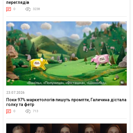
переглядів
0
3238
23.07.2026
Поки 97% маркетологів пишуть промпти, Галичина дістала
голку та фетр
0
713