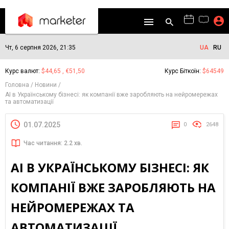
Чт, 6 серпня 2026, 21:35
UA
RU
Курс валют:
$44,65 , €51,50
Курс Біткоїн:
$64549
Головна
Новини
AI в Українському бізнесі: як компанії вже заробляють на нейромережах
та автоматизації
01.07.2025
0
2648
Час читання: 2.2 хв.
AI В УКРАЇНСЬКОМУ БІЗНЕСІ: ЯК
КОМПАНІЇ ВЖЕ ЗАРОБЛЯЮТЬ НА
НЕЙРОМЕРЕЖАХ ТА
АВТОМАТИЗАЦІЇ