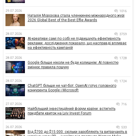
29.07.2026
1016
Наталія Морозова стала членкинею міжнародного журі
2026 Global Best of the Best Effie Awards
28.07.2026
3759
AI-креативи самі по собі не підвищують ефективність
реклами: дослідження показало, що насправді впливає
на ефективність кампаній
28.07.2026
1728
Google більше ніколи не буде колишнім: AI повністю
змінює правила пошуку
28.07.2026
1724
ChatGPT більше не чат-бот: OpenAI готує головного
конкурента Google і Microsoft
27.07.2026
716
Найбільший інвестиційний форум країни: встигніть
придбати квиток на Lviv Invest Forum
26.07.2026
533
Від $700 до $15 000: скільки заробляють та витрачають в