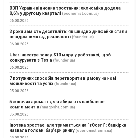
ВВП України відновив зростання: економіка додала
0,6% у другому кварталі
(economist.com.ua)
06.08.2026
3 роки замість десятиліть: як швидко дипфейки стали
невідрізними від реальності
(founder.ua)
06.08.2026
Uber інвестує понад $10 млрд у роботаксі, щоб
конкурувати з Tesla
(founder.ua)
06.08.2026
7 потужних способів перетворити відмову на нові
можливості та успіх
(founder.ua)
05.08.2026
5 жіночих ароматів, які збирають найбільше
компліментів
(margosha.com.ua)
05.08.2026
Іпотека зростає, але тримається на “єОселі”: банкірка
назвала головні бар’єри ринку
(economist.com.ua)
05.08.2026