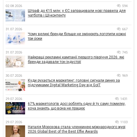
02.08.2026
594
Штраф до €15 млн: у ЄС запрацювали нові правила для
чатботів і ШІ-контенту
31.07.2026
667
Чому великі бренди більше не змінюють логотипи кожні
три роки
31.07.2026
745
Найкращі рекламні кампанії першого півріччя 2026: які
бренди задавали тон індустрії
30.07.2026
969
Куди рухається маркетинг: головні сигнали ринку за
підсумками Digital Marketing Day від GoIT
29.07.2026
1431
67% маркетологів досі роблять одну й ту саму помилку,
хоча знають, що вона не працює
29.07.2026
1103
Наталія Морозова стала членкинею міжнародного журі
2026 Global Best of the Best Effie Awards