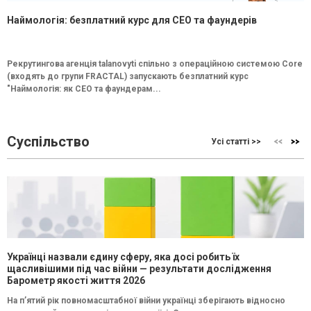
Наймологія: безплатний курс для CEO та фаундерів
Рекрутингова агенція talanovyti спільно з операційною системою Core
(входять до групи FRACTAL) запускають безплатний курс
"Наймологія: як СEO та фаундерам...
Суспільство
Усі статті >>
Українці назвали єдину сферу, яка досі робить їх
щасливішими під час війни — результати дослідження
Барометр якості життя 2026
На п’ятий рік повномасштабної війни українці зберігають відносно