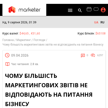
Нд, 9 серпня 2026, 01:39
UA
RU
Курс валют:
$44,65 , €51,60
Курс Біткоїн:
$65108
Головна
Маркетинг
Погляди
Чому більшість маркетингових звітів не відповідають на питання бізнесу
09.04.2026
0
6297
Час читання: 2.8 хв.
ЧОМУ БІЛЬШІСТЬ
МАРКЕТИНГОВИХ ЗВІТІВ НЕ
ВІДПОВІДАЮТЬ НА ПИТАННЯ
БІЗНЕСУ