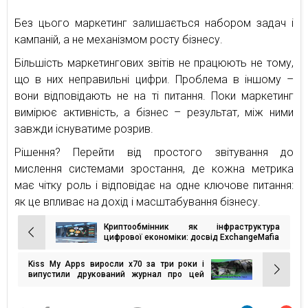
Без цього маркетинг залишається набором задач і
кампаній, а не механізмом росту бізнесу.
Більшість маркетингових звітів не працюють не тому,
що в них неправильні цифри. Проблема в іншому –
вони відповідають не на ті питання. Поки маркетинг
вимірює активність, а бізнес – результат, між ними
завжди існуватиме розрив.
Рішення? Перейти від простого звітування до
мислення системами зростання, де кожна метрика
має чітку роль і відповідає на одне ключове питання:
як це впливає на дохід і масштабування бізнесу.
Криптообмінник як інфраструктура
Навігація
цифрової економіки: досвід ExchangeMafia
записів
Kiss My Apps виросли х70 за три роки і
випустили друкований журнал про цей
досвід — перший в українському IT