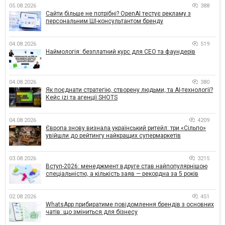
05.08.2026
388
Сайти більше не потрібні? OpenAI тестує рекламу з
персональним ШІ-консультантом бренду
04.08.2026
519
Наймологія: безплатний курс для CEO та фаундерів
04.08.2026
380
Як поєднати стратегію, створену людьми, та AI-технології?
Кейс izi та агенції SHOTS
04.08.2026
4209
Європа знову визнала український ритейл: три «Сільпо»
увійшли до рейтингу найкращих супермаркетів
03.08.2026
3215
Вступ-2026: менеджмент вдруге став найпопулярнішою
спеціальністю, а кількість заяв — рекордна за 5 років
02.08.2026
451
WhatsApp прибиратиме повідомлення брендів з основних
чатів: що зміниться для бізнесу