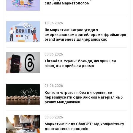
сильним маркетологом
18.06.2026
Як маркетинг виграє угоди з
американськими ритейлерами: фреймворк
brand awareness для українських
споживчих брендів
03.06.2026
Threads в Україні: бренди, які прийшли
пізно, вже прийшли дарма
01.06.2026
Контент-стратегія без вигоряння: як
перезапускати один якісний матеріал на 5
різних майданчиків
30.05.2026
Маркетинг після ChatGPT: від копірайтингу
до створення процесів