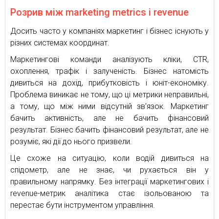
Розрив між marketing metrics і revenue
Досить часто у компаніях маркетинг і бізнес існують у
різних системах координат.
Маркетингові команди аналізують кліки, CTR,
охоплення, трафік і залученість. Бізнес натомість
дивиться на дохід, прибутковість і юніт-економіку.
Проблема виникає не тому, що ці метрики неправильні,
а тому, що між ними відсутній зв’язок. Маркетинг
бачить активність, але не бачить фінансовий
результат. Бізнес бачить фінансовий результат, але не
розуміє, які дії до нього призвели.
Це схоже на ситуацію, коли водій дивиться на
спідометр, але не знає, чи рухається він у
правильному напрямку. Без інтеграції маркетингових і
revenue-метрик аналітика стає ізольованою та
перестає бути інструментом управління.