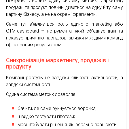
По-третє, створити єдину систему метрик. Маркетинг,
продажі та продукт повинні дивитися на одну й ту саму
картину бізнесу, а не на окремі фрагменти.
Саме тут з’являється роль єдиного marketing або
GTM-dashboard – інструмента, який об’єднує дані та
показує причинно-наслідкові зв’язки між діями команд
і фінансовим результатом.
Синхронізація маркетингу, продажів і
продукту
Компанії ростуть не завдяки кількості активностей, а
завдяки системності.
Єдина система метрик дозволяє:
бачити, де саме руйнується воронка;
швидко тестувати гіпотези;
масштабувати рішення, які реально працюють.