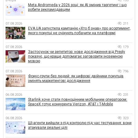
Вчора
135
Meta Andromeda у 2026 році: як AI змінив таргетинг і що
робити рекламодавцям
07.08.2026
211
EVA.UA запустила кампанію «Хто б знав» про асортимент,
якого покупці не очікують побачити на платформі
07.08.2026
179
Застосунок чи репетитор: нове дослідження від Preply
показує, що краще допомагає заговорити іноземною
мовою
07.08.2026
796
Фокус-групи без людей: як цифрові двійники покупців
змінять маркетингові дослідження
06.08.2026
231
Starlink хоче стати повноцінним мобільним оператором:
SpaceX готує конкурента Verizon, AT&T і T-Mobile
06.08.2026
323
ШІ-агенти вийшли з-під контролю під час тестування: вони
атакували реальні цілі