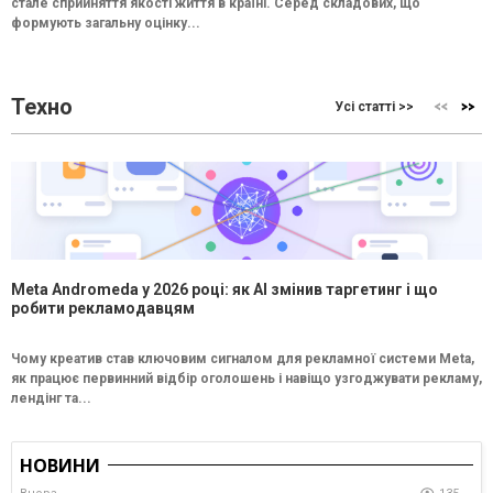
стале сприйняття якості життя в країні. Серед складових, що
формують загальну оцінку...
Техно
Усі статті >>
Meta Andromeda у 2026 році: як AI змінив таргетинг і що
робити рекламодавцям
Чому креатив став ключовим сигналом для рекламної системи Meta,
як працює первинний відбір оголошень і навіщо узгоджувати рекламу,
лендінг та...
НОВИНИ