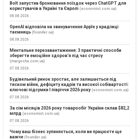
Bolt запустив бронювання поїздок через ChatGPT для
користувачів в Україні та Європі
(economist.com.ua)
08.08.2026
OpenAI відповіла на звинувачення Apple у крадіжці
таємниць
(founder.ua)
08.08.2026
Ментальне перезавантаження: 3 практичні способи
зберегти емоційне здоров’я під час стресу
(margosha.com.ua)
07.08.2026
Будівельний ринок зростає, але залишається під
тиском війни, дефіциту кадрів та високої собівартості:
ключові підсумки І півріччя 2026 року
(economist.com.ua)
07.08.2026
За сім місяців 2026 року товарообіг України склав $82,2
млрд
(economist.com.ua)
07.08.2026
Чому ваш бізнес зупиняється, коли ви працюєте ще
важче
(founder.ua)