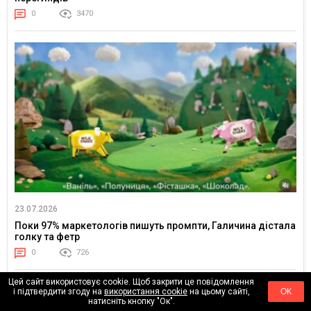
0
3470
23.07.2026
Поки 97% маркетологів пишуть промпти, Галичина дістала
голку та фетр
0
726
Цей сайт використовує cookie. Щоб закрити це повідомлення
і підтвердити згоду на
використання cookie
на цьому сайті,
ОК
натисніть кнопку "Ок".