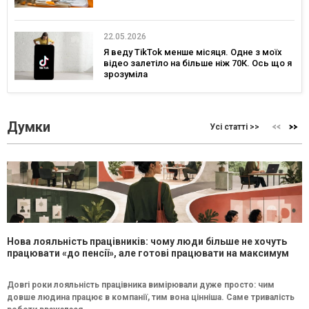
22.05.2026
Я веду TikTok менше місяця. Одне з моїх
відео залетіло на більше ніж 70К. Ось що я
зрозуміла
Думки
Усі статті >>
Нова лояльність працівників: чому люди більше не хочуть
працювати «до пенсії», але готові працювати на максимум
Довгі роки лояльність працівника вимірювали дуже просто: чим
довше людина працює в компанії, тим вона цінніша. Саме тривалість