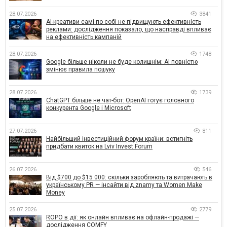
28.07.2026
3841
AI-креативи самі по собі не підвищують ефективність
реклами: дослідження показало, що насправді впливає
на ефективність кампаній
28.07.2026
1748
Google більше ніколи не буде колишнім: AI повністю
змінює правила пошуку
28.07.2026
1739
ChatGPT більше не чат-бот: OpenAI готує головного
конкурента Google і Microsoft
27.07.2026
811
Найбільший інвестиційний форум країни: встигніть
придбати квиток на Lviv Invest Forum
26.07.2026
546
Від $700 до $15 000: скільки заробляють та витрачають в
українському PR — інсайти від znamy та Women Make
Money
25.07.2026
2779
ROPO в дії: як онлайн впливає на офлайн-продажі —
дослідження COMFY