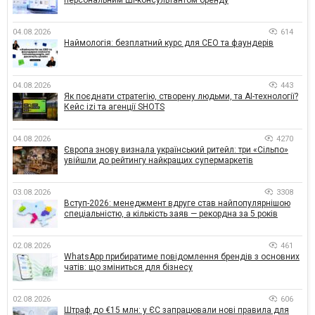
04.08.2026
614
Наймологія: безплатний курс для CEO та фаундерів
04.08.2026
443
Як поєднати стратегію, створену людьми, та AI-технології?
Кейс izi та агенції SHOTS
04.08.2026
4270
Європа знову визнала український ритейл: три «Сільпо»
увійшли до рейтингу найкращих супермаркетів
03.08.2026
3308
Вступ-2026: менеджмент вдруге став найпопулярнішою
спеціальністю, а кількість заяв — рекордна за 5 років
02.08.2026
461
WhatsApp прибиратиме повідомлення брендів з основних
чатів: що зміниться для бізнесу
02.08.2026
606
Штраф до €15 млн: у ЄС запрацювали нові правила для