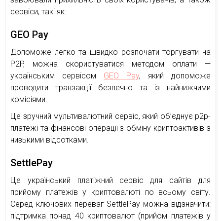
сервіси, такі як:
GEO Pay
Допоможе легко та швидко розпочати торгувати на
P2P, можна скористуватися методом оплати —
українським сервісом
GEO Pay
, який допоможе
проводити транзакції безпечно та із найнижчими
комісіями.
Це зручний мультивалютний сервіс, який об’єднує р2р-
платежі та фінансові операції з обміну криптоактивів з
низькими відсотками.
SettlePay
Це український платіжний сервіс для сайтів для
прийому платежів у криптовалюті по всьому світу.
Серед ключових переваг SettlePay можна відзначити:
підтримка понад 40 криптовалют (прийом платежів у