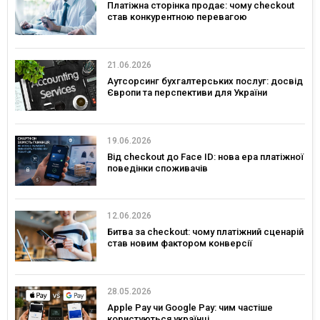
Платіжна сторінка продає: чому checkout
став конкурентною перевагою
21.06.2026
Аутсорсинг бухгалтерських послуг: досвід
Європи та перспективи для України
19.06.2026
Від checkout до Face ID: нова ера платіжної
поведінки споживачів
12.06.2026
Битва за checkout: чому платіжний сценарій
став новим фактором конверсії
28.05.2026
Apple Pay чи Google Pay: чим частіше
користуються українці