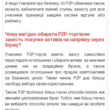
А якщо говорити про безпеку, то P2P-обмінники також
можуть забезпечити певний ступінь захисту для всіх
учасників транзакції завдяки системі відгуків або
рейтингу.
Чому вигідно обирати P2P-торгівлю
замість покупки активів на напряму через
біржу?
Учасники P2P-торгів мають змогу самостійно
переглядати оголошення і обирати активи за нижчими
цінами, ніж на традиційних біржах, а також
розміщувати оголошення про продаж криптоактивів
за бажаною ціною. Таким чином, P2P дає більшу
свободу вибору своїм користувачам.
Також P2P пропонує більш гнучкі способи оплати, ніж
звичайні централізовані біржі. Тобто, чим більш гнучко
ви виберете способи оплати, тим швидше ви зробите
продаж.