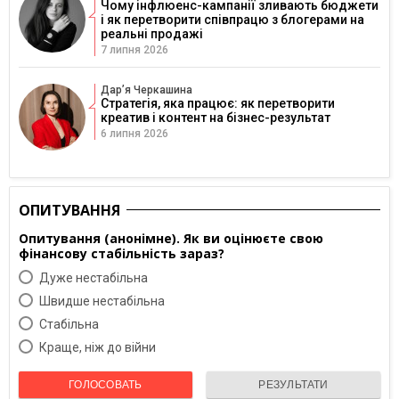
Чому інфлюенс-кампанії зливають бюджети
і як перетворити співпрацю з блогерами на
реальні продажі
7 липня 2026
Дарʼя Черкашина
Стратегія, яка працює: як перетворити
креатив і контент на бізнес-результат
6 липня 2026
ОПИТУВАННЯ
Опитування (анонімне). Як ви оцінюєте свою
фінансову стабільність зараз?
Дуже нестабільна
Швидше нестабільна
Cтабільна
Краще, ніж до війни
ГОЛОСОВАТЬ
РЕЗУЛЬТАТИ