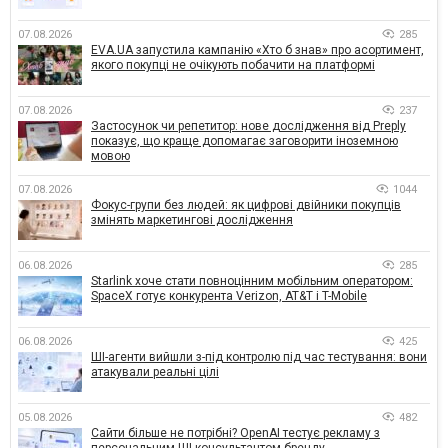
07.08.2026
285
EVA.UA запустила кампанію «Хто б знав» про асортимент,
якого покупці не очікують побачити на платформі
07.08.2026
237
Застосунок чи репетитор: нове дослідження від Preply
показує, що краще допомагає заговорити іноземною
мовою
07.08.2026
1044
Фокус-групи без людей: як цифрові двійники покупців
змінять маркетингові дослідження
06.08.2026
285
Starlink хоче стати повноцінним мобільним оператором:
SpaceX готує конкурента Verizon, AT&T і T-Mobile
06.08.2026
425
ШІ-агенти вийшли з-під контролю під час тестування: вони
атакували реальні цілі
05.08.2026
482
Сайти більше не потрібні? OpenAI тестує рекламу з
персональним ШІ-консультантом бренду