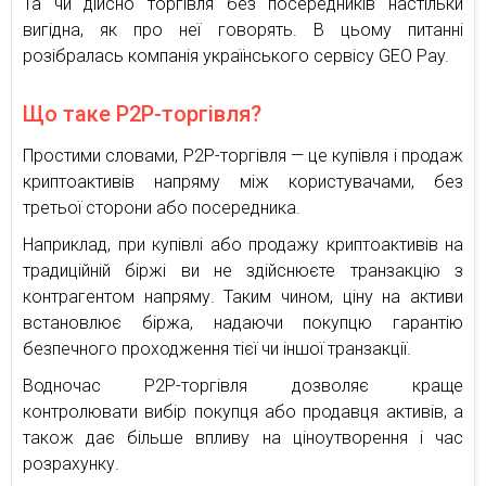
Та чи дійсно торгівля без посередників настільки
вигідна, як про неї говорять. В цьому питанні
розібралась компанія українського сервісу GEO Pay.
Що таке P2P-торгівля?
Простими словами, P2P-торгівля — це купівля і продаж
криптоактивів напряму між користувачами, без
третьої сторони або посередника.
Наприклад, при купівлі або продажу криптоактивів на
традиційній біржі ви не здійснюєте транзакцію з
контрагентом напряму. Таким чином, ціну на активи
встановлює біржа, надаючи покупцю гарантію
безпечного проходження тієї чи іншої транзакції.
Водночас P2P-торгівля дозволяє краще
контролювати вибір покупця або продавця активів, а
також дає більше впливу на ціноутворення і час
розрахунку.