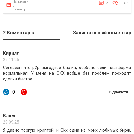
Написати
2
6967
в
редакцію
2
Коментарів
Залишити свій коментар
Кирилл
25.11.25
Согласен что p2p выгоднее биржи, особено если платформа
нормальная. У меня на OKX вобще без проблем проходят
сделки быстро
0
Відповісти
Клим
29.09.25
Я давно торгую криптой, и Okx одна из моих любимых бирж.