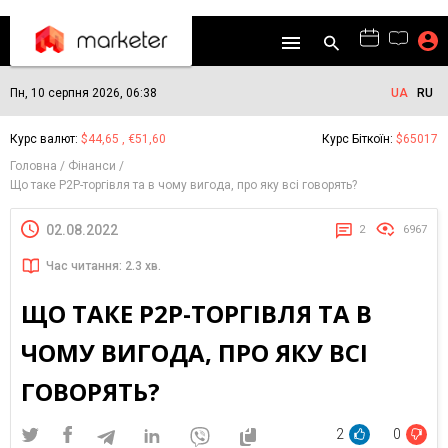
Пн, 10 серпня 2026, 06:38
UA
RU
Курс валют:
$44,65 , €51,60
Курс Біткоїн:
$65017
Головна
Фінанси
Що таке P2P-торгівля та в чому вигода, про яку всі говорять?
02.08.2022
2
6967
Час читання: 2.3 хв.
ЩО ТАКЕ P2P-ТОРГІВЛЯ ТА В
ЧОМУ ВИГОДА, ПРО ЯКУ ВСІ
ГОВОРЯТЬ?
2
0