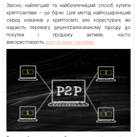
Звісно, найлегший та найбезпечніший спосіб купити
криптоактиви — це біржі. Цей метод найпоширеніший
серед новачків у криптосвіті, але користувачі, які
надають перевагу децентралізованому підходу до
покупки і продажу активів, часто
використовують
peer-to-peer торгівлю
.