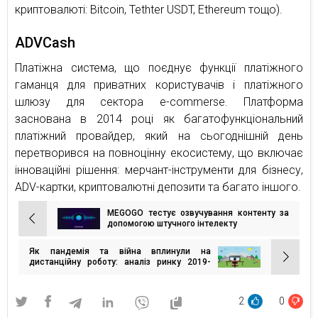
криптовалюті: Bitcoin, Tethter USDT, Ethereum тощо).
ADVCash
Платіжна система, що поєднує функції платіжного
гаманця для приватних користувачів і платіжного
шлюзу для сектора e-commerse. Платформа
заснована в 2014 році як багатофункціональний
платіжний провайдер, який на сьогоднішній день
перетворився на повноцінну екосистему, що включає
інноваційні рішення: мерчант-інструменти для бізнесу,
ADV-картки, криптовалютні депозити та багато іншого.
MEGOGO тестує озвучування контенту за
Навігація
допомогою штучного інтелекту
записів
Як пандемія та війна вплинули на
дистанційну роботу: аналіз ринку 2019-
2022
2
0