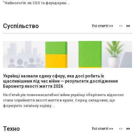
"Наймологія: як СEO та фаундерам...
Суспільство
Усі статті >>
Українці назвали єдину сферу, яка досі робить їх
щасливішими під час війни — результати дослідження
Барометр якості життя 2026
На п’ятий рік повномасштабної війни українці зберігають відносно
стале сприйняття якості життя в країні. Серед складових, що
формують загальну оцінку...
Техно
Усі статті >>