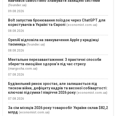
навчився самостійно зламувати захищені системи
(founder.ua)
09.08.2026
Bolt запустив бронювання поїздок через ChatGPT для
користувачів в Україні та Європі
(economist.com.ua)
08.08.2026
OpenAI відповіла на звинувачення Apple у крадіжці
таємниць
(founder.ua)
08.08.2026
Ментальне перезавантаження: 3 практичні способи
зберегти емоційне здоров’я під час стресу
(margosha.com.ua)
07.08.2026
Будівельний ринок зростає, але залишається під
тиском війни, дефіциту кадрів та високої собівартості:
ключові підсумки І півріччя 2026 року
(economist.com.ua)
07.08.2026
За сім місяців 2026 року товарообіг України склав $82,2
млрд
(economist.com.ua)