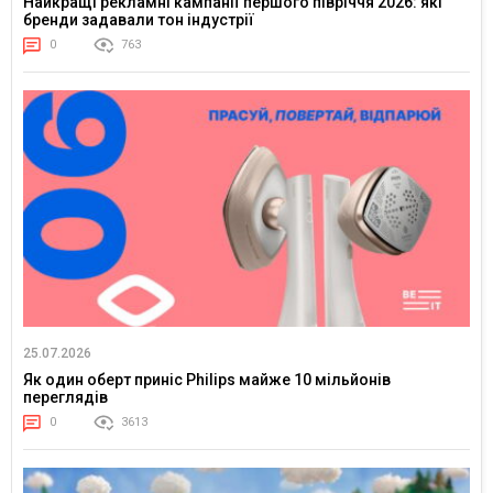
Найкращі рекламні кампанії першого півріччя 2026: які
бренди задавали тон індустрії
0
763
25.07.2026
Як один оберт приніс Philips майже 10 мільйонів
переглядів
0
3613