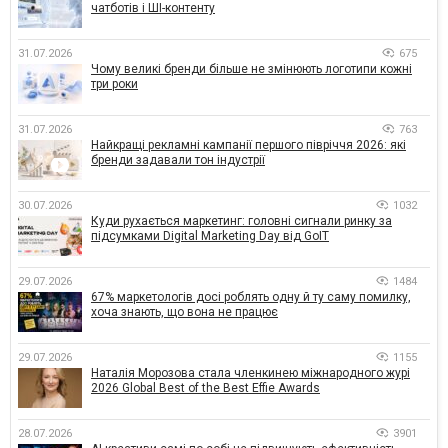
чатботів і ШІ-контенту
31.07.2026
675
Чому великі бренди більше не змінюють логотипи кожні
три роки
31.07.2026
763
Найкращі рекламні кампанії першого півріччя 2026: які
бренди задавали тон індустрії
30.07.2026
1032
Куди рухається маркетинг: головні сигнали ринку за
підсумками Digital Marketing Day від GoIT
29.07.2026
1484
67% маркетологів досі роблять одну й ту саму помилку,
хоча знають, що вона не працює
29.07.2026
1155
Наталія Морозова стала членкинею міжнародного журі
2026 Global Best of the Best Effie Awards
28.07.2026
3901