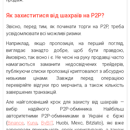
Як захиститися від шахраїв на P2P?
Звісно, перед тим, як починати торги на P2P, треба
усвідомлювати всі можливі ризики.
Наприклад, якщо пропозиція, на перший погляд,
виглядає занадто добре, щоб бути правдою,
ймовірно, так воно і є. Не чесні на руку продавці часто
намагаються заманити недосвідчених трейдерів,
публікуючи списки пропозиції криптовалют з абсурдно
низькими цінами. Завжди перед операцією
перевіряйте відгуки про мерчанта, а також кількість
завершених транзакцій.
Але найголовніший крок для захисту від шахраїв —
вибір надійного P2P-обмінника. Найбільш
авторитетними P2P-обмінниками в Україні є біржі
(
Binance
,
Kuna
,
ByBIT
, Huobi, Mexc, Bitzlato), які вже
завоювали прихильність своїх користувачів, а також