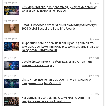
29.07.2026
1428
67% маркетологів досі роблять одну й ту саму помилку,
хоча знають, що вона не працює
29.07.2026
1101
Наталія Морозова стала членкинею міжнародного журі
2026 Global Best of the Best Effie Awards
28.07.2026
3839
AI-креативи самі по собі не підвищують ефективність
реклами: дослідження показало, що насправді впливає
на ефективність кампаній
28.07.2026
1748
Google більше ніколи не буде колишнім: AI повністю
змінює правила пошуку
28.07.2026
1739
ChatGPT більше не чат-бот: OpenAI готує головного
конкурента Google і Microsoft
27.07.2026
805
Найбільший інвестиційний форум країни: встигніть
придбати квиток на Lviv Invest Forum