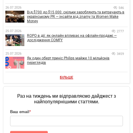
26.07.2026
546
Від $700 до $15 000: скільки заробляють та витрачають в
українському PR — інсайти від znamy та Women Make
Money
25.07.2026
2777
ROPO в дії: як онлайн впливає на офлайн-продажі —
дослідження COMFY
25.07.2026
3459
Як один оберт приніс Philips майже 10 мільйонів
переглядів
БІЛЬШЕ
Раз на тиждень ми відправляємо дайджест з
найпопулярнішими статтями.
Ваш email
*