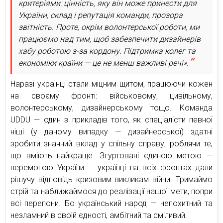
критеріями: цінність, яку він може принести для
України, склад і репутація команди, прозора
звітність. Проте, окрім волонтерської роботи, ми
працюємо над тим, щоб забезпечити дизайнерів
хабу роботою з-за кордону. Підтримка колег та
економіки країни — це не менш важливі речі».
Наразі українці стали міцним щитом, працюючи кожен
на своєму фронті: військовому, цивільному,
волонтерському, дизайнерському тощо. Команда
UDDU — один з прикладів того, як спеціалісти певної
ніші (у даному випадку — дизайнерської) здатні
зробити значний вклад у спільну справу, роблячи те,
що вміють найкраще. Згуртовані єдиною метою —
перемогою України — українці на всіх фронтах дали
рішучу відповідь кризовим викликам війни. Тримаймо
стрій та наближаймося до реалізації нашої мети, попри
всі перепони. Бо український народ — непохитний та
незламний в своїй єдності, амбітний та сміливий.