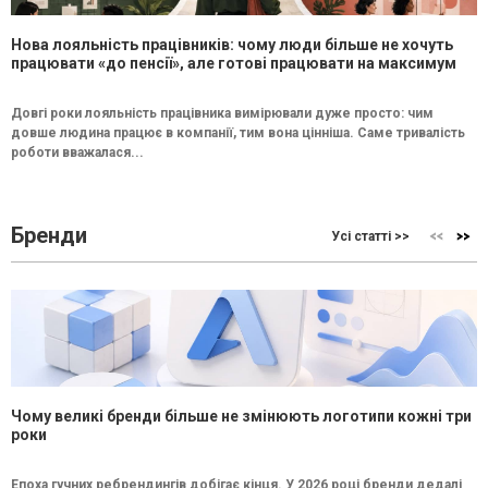
Нова лояльність працівників: чому люди більше не хочуть
працювати «до пенсії», але готові працювати на максимум
Довгі роки лояльність працівника вимірювали дуже просто: чим
довше людина працює в компанії, тим вона цінніша. Саме тривалість
роботи вважалася...
Бренди
Усі статті >>
Чому великі бренди більше не змінюють логотипи кожні три
роки
Епоха гучних ребрендингів добігає кінця. У 2026 році бренди дедалі