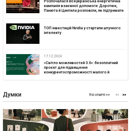
Розпочалася Всеукраїнська енергетична
кампанія взаємної допомоги: Доротюк,
Панюта й Цинтила розповіли, як підтримати
себе та енергосистему взимку
ТОП інвестицій Nvidia у стартапи штучного
інтелекту
17.12.2024
«Світло можливостей 3.0»: безоплатний
проєкт для підвищення
конкурентоспроможності малого й
середнього бізнесу
Думки
Усі статті >>