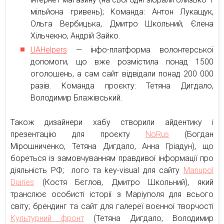
мільйона гривень); Команда: Антон Лукащук,
Ольга Вербицька, Дмитро Школьний, Єлена
Хільчекно, Андрій Зайко.
UAHelpers
— інфо-платформа волонтерської
допомоги, що вже розмістила понад 1500
оголошень, а сам сайт відвідали понад 200 000
разів. Команда проєкту: Тетяна Дигдало,
Володимир Блажівський.
Також дизайнери хабу створили айдентику і
презентацію для проєкту
NoRus
(Богдан
Мірошниченко, Тетяна Дигдало, Анна Гріадун), що
бореться із замовчуванням правдивої інформації про
діяльність РФ; лого та key-visual для сайту
Mariupol
Diaries
(Костя Бєглов, Дмитро Школьний), який
транслює особисті історії з Маріуполя для всього
світу; брендинг та сайт для галереї воєнної творчості
Культурний фронт
(Тетяна Дигдало, Володимир