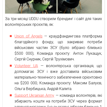
За три місяці UDDU створили брендинг і сайт для таких
волонтерських проєктів, як:
Union of Angels
— краудфандингова платформа
благодійного фонду, що закриває потреби
військових частин ЗСУ (було зібрано близько
$500 000); Команда проєкту: Антон Лукащук,
Сергій Снурник, Сергій Трухімович.
Volunteer UA
— волонтерська організація, що
допомагає ЗСУ і вже доставила військовим
матеріально-технічного забезпечення орієнтовно
на $200 000; Команда проєкту: Максим Балуєв,
Ольга Вербицька, Андрій Калита.
Support Ukrainian Army
— команда волонтерів, які
збирають кошти на потреби ЗСУ через формат
інтернет-магазину (на сьогодні зібрали близько 1