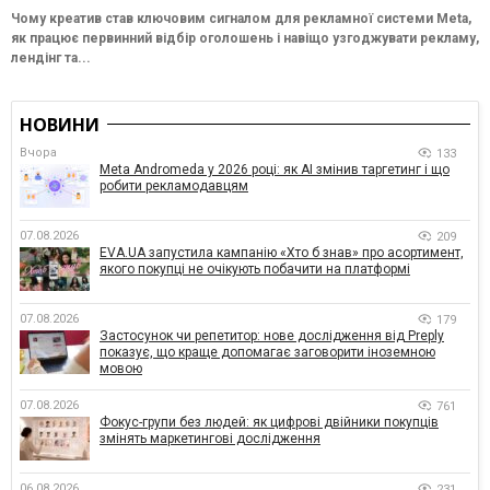
Чому креатив став ключовим сигналом для рекламної системи Meta,
як працює первинний відбір оголошень і навіщо узгоджувати рекламу,
лендінг та...
НОВИНИ
Вчора
133
Meta Andromeda у 2026 році: як AI змінив таргетинг і що
робити рекламодавцям
07.08.2026
209
EVA.UA запустила кампанію «Хто б знав» про асортимент,
якого покупці не очікують побачити на платформі
07.08.2026
179
Застосунок чи репетитор: нове дослідження від Preply
показує, що краще допомагає заговорити іноземною
мовою
07.08.2026
761
Фокус-групи без людей: як цифрові двійники покупців
змінять маркетингові дослідження
06.08.2026
231