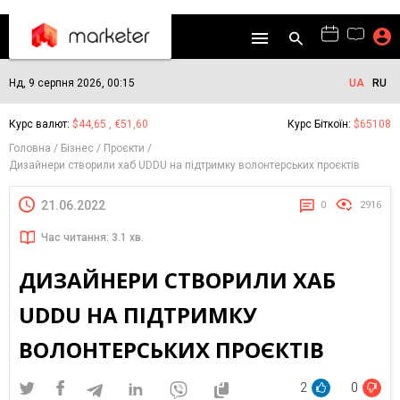
Нд, 9 серпня 2026, 00:15
UA
RU
Курс валют:
$44,65 , €51,60
Курс Біткоїн:
$65108
Головна
Бізнес
Проєкти
Дизайнери створили хаб UDDU на підтримку волонтерських проєктів
21.06.2022
0
2916
Час читання: 3.1 хв.
ДИЗАЙНЕРИ СТВОРИЛИ ХАБ
UDDU НА ПІДТРИМКУ
ВОЛОНТЕРСЬКИХ ПРОЄКТІВ
2
0