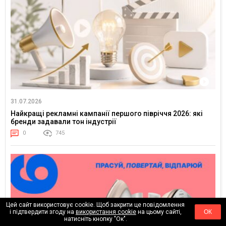
31.07.2026
Найкращі рекламні кампанії першого півріччя 2026: які
бренди задавали тон індустрії
0
745
Цей сайт використовує cookie. Щоб закрити це повідомлення
і підтвердити згоду на
використання cookie
на цьому сайті,
ОК
натисніть кнопку "Ок".