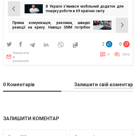
В Україні з’явився мобільний додаток для
Навігація
пошуку роботи в 69 країнах світу
записів
Пряма комунікація, реклама, швидкі
реакції на кризу. Навіщо SMM потрібен
бізнесу?
2
0
Написати
0
2916
в
редакцію
0
Коментарів
Залишити свій коментар
ЗАЛИШИТИ КОМЕНТАР