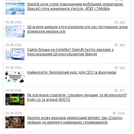
Starlink хоче стати повноцінним мобільним оператором:
SpaceX готує конкурента Verizon, AT&T і T-Mobile
06.08.2026
320
ШІ-агенти вийшли з-під контролю під час тестування: вони
атакували реальні цілі
05.08.2026
383
Сайти більше не потрібні? OpenAI тестує рекламу з
персональним ШІ-консультантом бренду
04.08.2026
506
Наймологія: безплатний курс для CEO та фаундерів
04.08.2026
377
Як поєднати стратегію, створену людьми, та AI-технології?
Кейс izi та агенції SHOTS
04.08.2026
4206
Європа знову визнала український ритейл: три «Сільпо»
увійшли до рейтингу найкращих супермаркетів