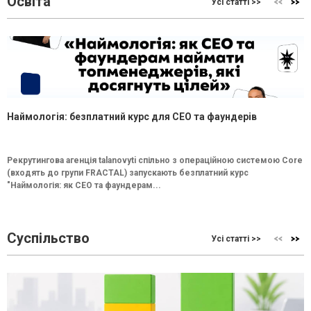
Освіта
Усі статті >>
Наймологія: безплатний курс для CEO та фаундерів
Рекрутингова агенція talanovyti спільно з операційною системою Core
(входять до групи FRACTAL) запускають безплатний курс
"Наймологія: як СEO та фаундерам...
Суспільство
Усі статті >>