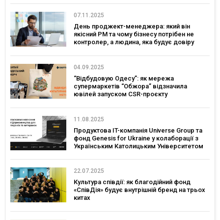
07.11.2025
День проджект-менеджера: який він
якісний PM та чому бізнесу потрібен не
контролер, а людина, яка будує довіру
04.09.2025
“Відбудовую Одесу”: як мережа
супермаркетів “Обжора” відзначила
ювілей запуском CSR-проєкту
11.08.2025
Продуктова IT-компанія Universe Group та
фонд Genesis for Ukraine у колаборації з
Українським Католицьким Університетом
запускають грантову програму та навчання
з підприємництва для ветеранів і
ветеранок
22.07.2025
Культура співдії: як благодійний фонд
«СпівДія» будує внутрішній бренд на трьох
китах