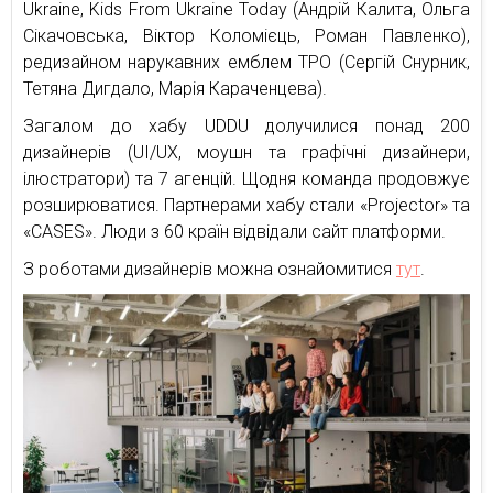
Ukraine, Kids From Ukraine Today (Андрій Калита, Ольга
Сікачовська, Віктор Коломієць, Роман Павленко),
редизайном нарукавних емблем ТРО (Сергій Снурник,
Тетяна Дигдало, Марія Караченцева).
Загалом до хабу UDDU долучилися понад 200
дизайнерів (UI/UX, моушн та графічні дизайнери,
ілюстратори) та 7 агенцій. Щодня команда продовжує
розширюватися. Партнерами хабу стали «Projector» та
«CASES». Люди з 60 країн відвідали сайт платформи.
З роботами дизайнерів можна ознайомитися
тут
.