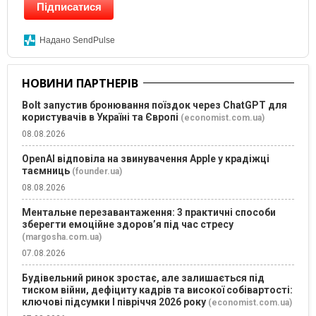
Підписатися
Надано SendPulse
НОВИНИ ПАРТНЕРІВ
Bolt запустив бронювання поїздок через ChatGPT для
користувачів в Україні та Європі
(economist.com.ua)
08.08.2026
OpenAI відповіла на звинувачення Apple у крадіжці
таємниць
(founder.ua)
08.08.2026
Ментальне перезавантаження: 3 практичні способи
зберегти емоційне здоров’я під час стресу
(margosha.com.ua)
07.08.2026
Будівельний ринок зростає, але залишається під
тиском війни, дефіциту кадрів та високої собівартості:
ключові підсумки І півріччя 2026 року
(economist.com.ua)