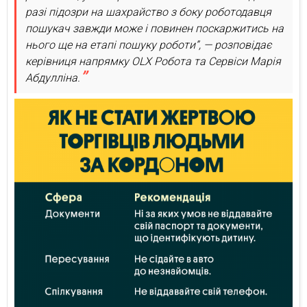
разі підозри на шахрайство з боку роботодавця
пошукач завжди може і повинен поскаржитись на
нього ще на етапі пошуку роботи”, — розповідає
керівниця напрямку OLX Робота та Сервіси Марія
Абдулліна.