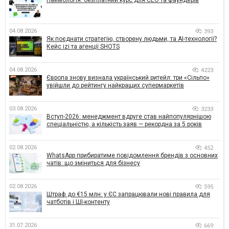
Наймологія: безплатний курс для CEO та фаундерів
04.08.2026
393
Як поєднати стратегію, створену людьми, та AI-технології?
Кейс izi та агенції SHOTS
04.08.2026
4223
Європа знову визнала український ритейл: три «Сільпо»
увійшли до рейтингу найкращих супермаркетів
03.08.2026
3233
Вступ-2026: менеджмент вдруге став найпопулярнішою
спеціальністю, а кількість заяв — рекордна за 5 років
02.08.2026
452
WhatsApp прибиратиме повідомлення брендів з основних
чатів: що зміниться для бізнесу
02.08.2026
595
Штраф до €15 млн: у ЄС запрацювали нові правила для
чатботів і ШІ-контенту
31.07.2026
669