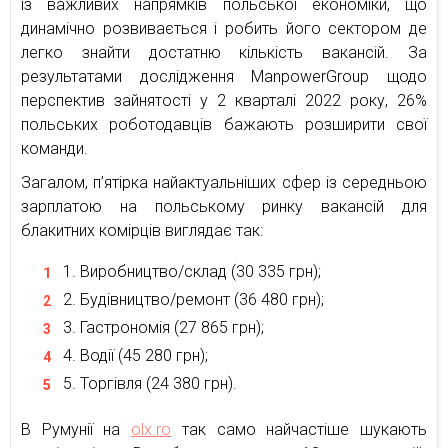
із важливих напрямків польської економіки, що
динамічно розвивається і робить його сектором де
легко знайти достатню кількість вакансій. За
результатами дослідження ManpowerGroup щодо
перспектив зайнятості у 2 кварталі 2022 року, 26%
польських роботодавців бажають розширити свої
команди.
Загалом, п’ятірка найактуальніших сфер із середньою
зарплатою на польському ринку вакансій для
блакитних комірців виглядає так:
Виробництво/склад (30 335 грн);
Будівництво/ремонт (36 480 грн);
Гастрономія (27 865 грн);
Водії (45 280 грн);
Торгівля (24 380 грн).
В Румунії на
olx.ro
так само найчастіше шукають