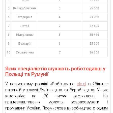
5
Великобританія
5
75 000
6
Угорщина
4
23 750
7
Литва
2
37 500
8
Нідерланди
5
55 438
9
Болгарія
6
25 000
10
Словаччина
7
36 000
Яких спеціалістів шукають роботодавці у
Польщі та Румунії
У польському розділі «Робота» на
olx.pl
найбільше
вакансій у галузі Будівництва та Виробництва. У цих
категоріях по 20 тисяч оголошень. На
працевлаштування можуть розраховувати і
громадяни України. Промислове виробництво є одним