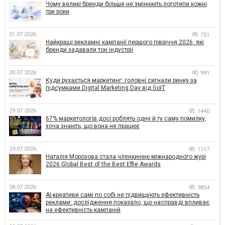
Чому великі бренди більше не змінюють логотипи кожні
три роки
31.07.2026
751
Найкращі рекламні кампанії першого півріччя 2026: які
бренди задавали тон індустрії
30.07.2026
991
Куди рухається маркетинг: головні сигнали ринку за
підсумками Digital Marketing Day від GoIT
29.07.2026
1440
67% маркетологів досі роблять одну й ту саму помилку,
хоча знають, що вона не працює
29.07.2026
1117
Наталія Морозова стала членкинею міжнародного журі
2026 Global Best of the Best Effie Awards
28.07.2026
3854
AI-креативи самі по собі не підвищують ефективність
реклами: дослідження показало, що насправді впливає
на ефективність кампаній