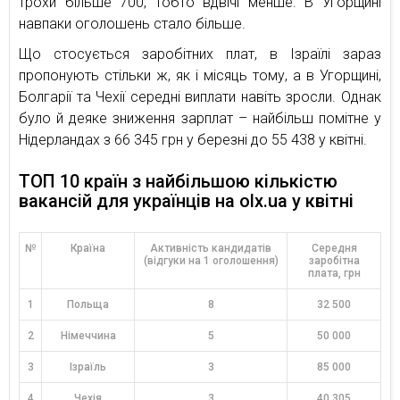
трохи більше 700, тобто вдвічі менше. В Угорщині
навпаки оголошень стало більше.
Що стосується заробітних плат, в Ізраїлі зараз
пропонують стільки ж, як і місяць тому, а в Угорщині,
Болгарії та Чехії середні виплати навіть зросли. Однак
було й деяке зниження зарплат – найбільш помітне у
Нідерландах з 66 345 грн у березні до 55 438 у квітні.
ТОП 10 країн з найбільшою кількістю
вакансій для українців на olx.ua у квітні
№
Країна
Активність кандидатів
Середня
(відгуки на 1 оголошення)
заробітна
плата, грн
1
Польща
8
32 500
2
Німеччина
5
50 000
3
Ізраїль
3
85 000
4
Чехія
3
40 305