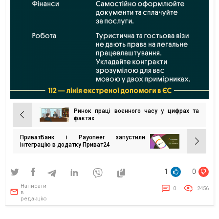
Ринок праці воєнного часу у цифрах та
Навігація
фактах
записів
ПриватБанк і Payoneer запустили
інтеграцію в додатку Приват24
1
0
Написати
0
2456
в
редакцію