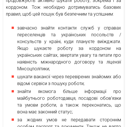
продовжують активно шукати роботу, зокрема і за
кордоном. Тож необхідно дотримуватись базових
правил, щоб цей пошук був безпечним та успішним:
завчасно знайти контакти служб у справах
переселенців та українських посольств /
консульств у країні, куди плануєте виїжджати.
Якщо шукаєте роботу за кордоном на
українських сайтах, звертати увагу та питати про
наявність міжнародного договору та ліцензії
Мінсоцполітики;
шукати вакансії через перевірених знайомих або
відомі сервіси з пошуку роботи;
знайти якомога більше інформації про
майбутнього роботодавця, посадові обов’язки
та умови роботи, а також переконатись, що
вона має законний статус;
за жодних умов не передавати стороннім
особам паспорт та документи. Також не варто