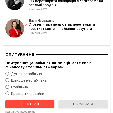
і як перетворити співпрацю з блогерами на
реальні продажі
7 липня 2026
Дарʼя Черкашина
Стратегія, яка працює: як перетворити
креатив і контент на бізнес-результат
6 липня 2026
ОПИТУВАННЯ
Опитування (анонімне). Як ви оцінюєте свою
фінансову стабільність зараз?
Дуже нестабільна
Швидше нестабільна
Cтабільна
Краще, ніж до війни
ГОЛОСОВАТЬ
РЕЗУЛЬТАТИ
Залишити коментар