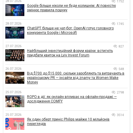
28.07.2026
1752
Google більше ніколи не буде колишнім: AI повністю
змінює правила пошуку
28.07.2026
1745
ChatGPT більше не чат-бот: OpenAI готує головного
конкурента Google і Microsoft
27.07.2026
827
Найбільший інвестиційний форум країни: встигніть
придбати квиток на Lviv Invest Forum
26.07.2026
548
Від $700 до $15 000: скільки заробляють та витрачають в
українському PR — інсайти від znamy та Women Make
Money
25.07.2026
2798
ROPO в дії: як онлайн впливає на офлайн-продажі —
дослідження COMFY
25.07.2026
3514
Як один оберт приніс Philips майже 10 мільйонів
переглядів