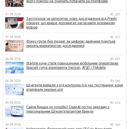
якого покупці не очікують побачити на платформі
07.08.2026
201
Застосунок чи репетитор: нове дослідження від Preply
показує, що краще допомагає заговорити іноземною
мовою
07.08.2026
917
Фокус-групи без людей: як цифрові двійники покупців
змінять маркетингові дослідження
06.08.2026
247
Starlink хоче стати повноцінним мобільним оператором:
SpaceX готує конкурента Verizon, AT&T і T-Mobile
06.08.2026
346
ШІ-агенти вийшли з-під контролю під час тестування: вони
атакували реальні цілі
05.08.2026
413
Сайти більше не потрібні? OpenAI тестує рекламу з
персональним ШІ-консультантом бренду
04.08.2026
540