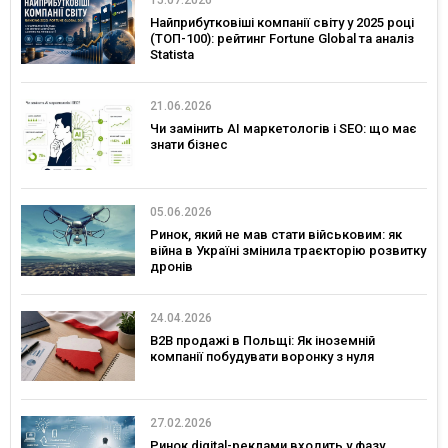
15.07.2026
Найприбутковіші компанії світу у 2025 році
(ТОП-100): рейтинг Fortune Global та аналіз
Statista
21.06.2026
Чи замінить AI маркетологів і SEO: що має
знати бізнес
05.06.2026
Ринок, який не мав стати військовим: як
війна в Україні змінила траєкторію розвитку
дронів
24.04.2026
B2B продажі в Польщі: Як іноземній
компанії побудувати воронку з нуля
27.02.2026
Ринок digital-реклами входить у фазу