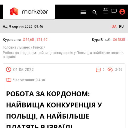
Нд, 9 серпня 2026, 09:46
UA
RU
Курс валют:
$44,65 , €51,60
Курс Біткоїн:
$64835
Головна
Бізнес
Ринок
Робота за кордоном: найвища конкуренція у Польщі, а найбільше платять
в Ізраїлі
01.05.2022
0
2456
Час читання: 3.4 хв.
РОБОТА ЗА КОРДОНОМ:
НАЙВИЩА КОНКУРЕНЦІЯ У
ПОЛЬЩІ, А НАЙБІЛЬШЕ
ПЛАТЯТЬ В ІЗРАЇЛІ