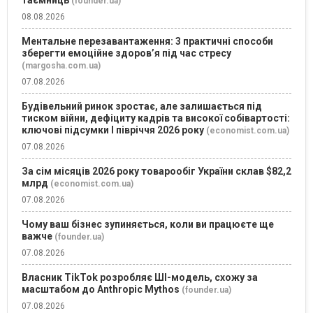
таємниць
(founder.ua)
08.08.2026
Ментальне перезавантаження: 3 практичні способи
зберегти емоційне здоров’я під час стресу
(margosha.com.ua)
07.08.2026
Будівельний ринок зростає, але залишається під
тиском війни, дефіциту кадрів та високої собівартості:
ключові підсумки І півріччя 2026 року
(economist.com.ua)
07.08.2026
За сім місяців 2026 року товарообіг України склав $82,2
млрд
(economist.com.ua)
07.08.2026
Чому ваш бізнес зупиняється, коли ви працюєте ще
важче
(founder.ua)
07.08.2026
Власник TikTok розробляє ШІ-модель, схожу за
масштабом до Anthropic Mythos
(founder.ua)
07.08.2026