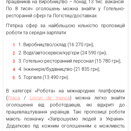
працівників на Виробництво – понад 13 тис. вакансій.
По 8 тисяч оголошень можна знайти у Готельно-
ресторанній сфері та Логістиці/доставках.
П’ятірка сфер за найбільшою кількістю пропозицій
роботи та середні зарплати:
Виробництво/склад (16 270 грн);
Водії/автосервіси/кур’єри (24 590 грн);
Готельно-ресторанний персонал (15 780 грн);
Інженерія/будівництво (21 835 грн);
Торгівля (13 490 грн).
В категорії «Робота» на міжнародних платформах
(
Praca
/
Locuri de munca
) можна легко знайти
оголошення від роботодавців, які відкриті до
працевлаштування українців. Такі пропозиції роботи
мають позначку «Запрошуємо людей з України».
Додатково під кожним оголошенням є можливість