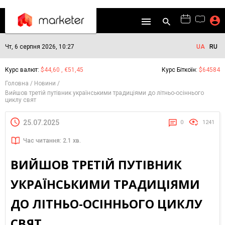
Чт, 6 серпня 2026, 10:27
UA
RU
Курс валют:
$44,60 , €51,45
Курс Біткоїн:
$64584
Головна
Новини
Вийшов третій путівник українськими традиціями до літньо-осіннього
циклу свят
25.07.2025
0
1241
Час читання: 2.1 хв.
ВИЙШОВ ТРЕТІЙ ПУТІВНИК
УКРАЇНСЬКИМИ ТРАДИЦІЯМИ
ДО ЛІТНЬО-ОСІННЬОГО ЦИКЛУ
СВЯТ