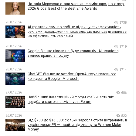
Наталія Морозова стала членкинею міжнародного журі
2026 Global Best of the Best Effie Awards
28.07.2026
3738
AI-креативи самі по собі не підвищують ефективність
реклами: дослідження показало, що насправді впливає
на ефективність кампаній
28.07.2026
1719
Google більше ніколи не буде колишнім: AI повністю
змінює правила пошуку
28.07.2026
1714
ChatGPT більше не чат-бот: OpenAI готує головного
конкурента Google і Microsoft
27.07.2026
686
Найбільший інвестиційний форум країни: встигніть
придбати квиток на Lviv Invest Forum
26.07.2026
522
Від $700 до $15 000: скільки заробляють та витрачають в
українському PR — інсайти від znamy та Women Make
Money