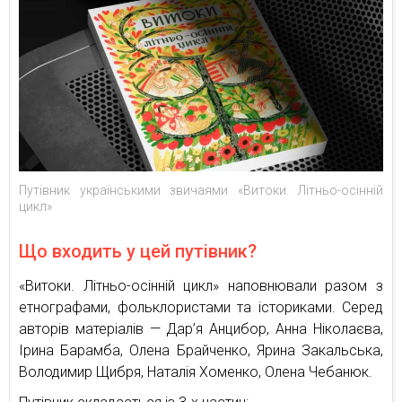
Путівник українськими звичаями «Витоки. Літньо-осінній
цикл»
Що входить у цей путівник?
«Витоки. Літньо-осінній цикл» наповнювали разом з
етнографами, фольклористами та істориками. Серед
авторів матеріалів — Дар’я Анцибор, Анна Ніколаєва,
Ірина Барамба, Олена Брайченко, Ярина Закальська,
Володимир Щибря, Наталія Хоменко, Олена Чебанюк.