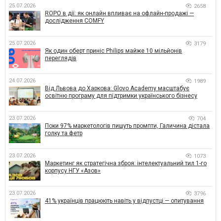
25.07.2026
2658
ROPO в дії: як онлайн впливає на офлайн-продажі —
дослідження COMFY
25.07.2026
3179
Як один оберт приніс Philips майже 10 мільйонів
переглядів
24.07.2026
1989
Від Львова до Харкова: Glovo Academy масштабує
освітню програму для підтримки українського бізнесу
23.07.2026
704
Поки 97% маркетологів пишуть промпти, Галичина дістала
голку та фетр
23.07.2026
1073
Маркетинг як стратегічна зброя: інтелектуальний тил 1-го
корпусу НГУ «Азов»
23.07.2026
3796
41% українців працюють навіть у відпустці — опитування