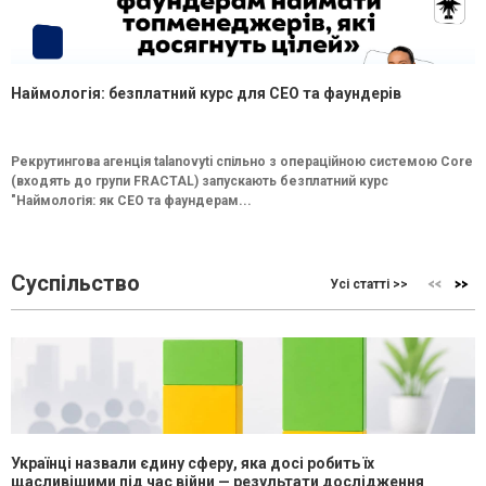
Наймологія: безплатний курс для CEO та фаундерів
Рекрутингова агенція talanovyti спільно з операційною системою Core
(входять до групи FRACTAL) запускають безплатний курс
"Наймологія: як СEO та фаундерам...
Суспільство
Усі статті >>
Українці назвали єдину сферу, яка досі робить їх
щасливішими під час війни — результати дослідження