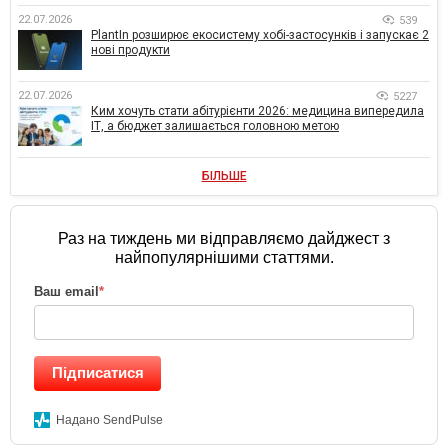
22.07.2026
539
PlantIn розширює екосистему хобі-застосунків і запускає 2
нові продукти
22.07.2026
5227
Ким хочуть стати абітурієнти 2026: медицина випередила
ІТ, а бюджет залишається головною метою
БІЛЬШЕ
Раз на тиждень ми відправляємо дайджест з
найпопулярнішими статтями.
Ваш email
*
Підписатися
Надано SendPulse