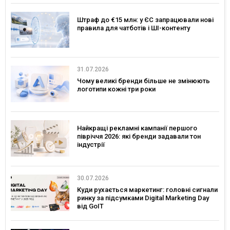
Штраф до €15 млн: у ЄС запрацювали нові
правила для чатботів і ШІ-контенту
31.07.2026
Чому великі бренди більше не змінюють
логотипи кожні три роки
Найкращі рекламні кампанії першого
півріччя 2026: які бренди задавали тон
індустрії
30.07.2026
Куди рухається маркетинг: головні сигнали
ринку за підсумками Digital Marketing Day
від GoIT