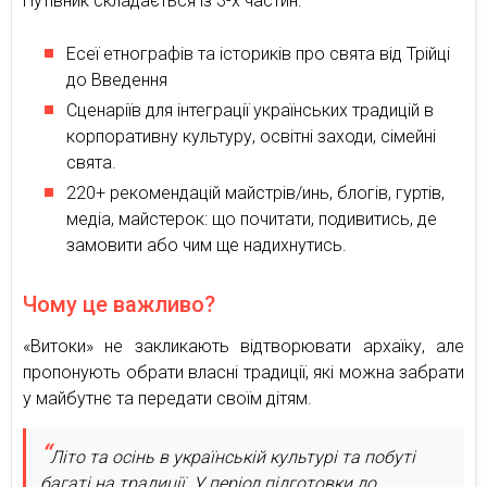
Путівник складається із 3-х частин:
Есеї етнографів та істориків про свята від Трійці
до Введення
Сценаріїв для інтеграції українських традицій в
корпоративну культуру, освітні заходи, сімейні
свята.
220+ рекомендацій майстрів/инь, блогів, гуртів,
медіа, майстерок: що почитати, подивитись, де
замовити або чим ще надихнутись.
Чому це важливо?
«Витоки» не закликають відтворювати архаїку, але
пропонують обрати власні традиції, які можна забрати
у майбутнє та передати своїм дітям.
Літо та осінь в українській культурі та побуті
багаті на традиції. У період підготовки до