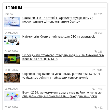
НОВИНИ
Вчора
175
Сайти більше не потрібні? OpenAI тестує рекламу з
персональним ШІ-консультантом бренду
04.08.2026
290
Наймологія: безплатний курс для CEO та фаундерів
04.08.2026
253
Як поєднати стратегію, створену людьми, та AI-технології?
Кейс izi та агенції SHOTS
04.08.2026
3849
Європа знову визнала український ритейл: три «Сільпо»
увійшли до рейтингу найкращих супермаркетів
03.08.2026
2910
Вступ-2026: менеджмент вдруге став найпопулярнішою
спеціальністю, а кількість заяв — рекордна за 5 років
02.08.2026
422