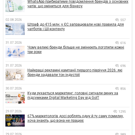
WhatsApp прибиратиме повідомлення брендів з основних
чатів: що зміниться для бізнесу
02.08.2026
557
Штраф до €15 млн: у ЄС запрацювали нові правила для
чатботів і ШІ-контенту
31.07.2026
616
Чому великі бренди більше не змінюють логотипи кожні
три роки
31.07.2026
696
Найкращі рекламні кампанії першого півріччя 2026: які
бренди задавали тон індустрії
30.07.2026
856
Куди рухається маркетинг: головні сигнали ринку за
підсумками Digital Marketing Day від GoIT
29.07.2026
1295
67% маркетологів досі роблять одну й ту саму помилку,
хоча знають, що вона не працює
29.07.2026
989