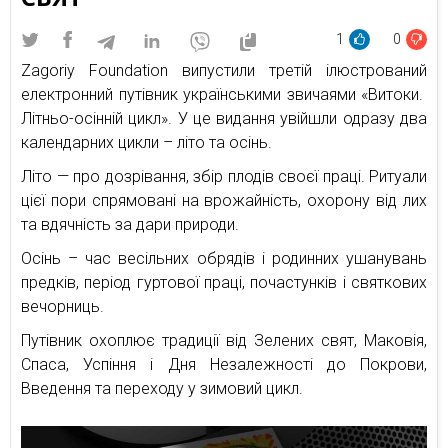
1
0
Zagoriy Foundation випустили третій ілюстрований
електронний путівник українськими звичаями «Витоки.
Літньо-осінній цикл». У це видання увійшли одразу два
календарних цикли – літо та осінь.
Літо — про дозрівання, збір плодів своєї праці. Ритуали
цієї пори спрямовані на врожайність, охорону від лих
та вдячність за дари природи.
Осінь – час весільних обрядів і родинних ушанувань
предків, період гуртової праці, почастунків і святкових
вечорниць.
Путівник охоплює традиції від Зелених свят, Маковія,
Спаса, Успіння і Дня Незалежності до Покрови,
Введення та переходу у зимовий цикл.