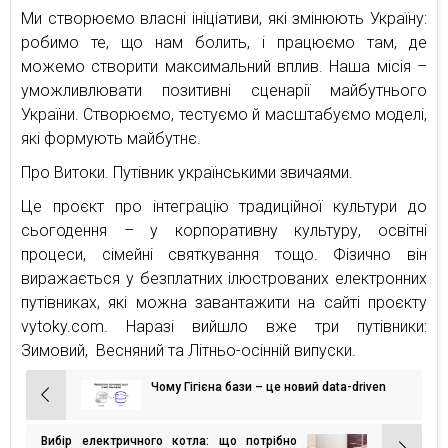
Ми створюємо власні ініціативи, які змінюють Україну:
робимо те, що нам болить, і працюємо там, де
можемо створити максимальний вплив. Наша місія –
уможливлювати позитивні сценарії майбутнього
України. Створюємо, тестуємо й масштабуємо моделі,
які формують майбутнє.
Про Витоки. Путівник українськими звичаями.
Це проєкт про інтеграцію традиційної культури до
сьогодення – у корпоративну культуру, освітні
процеси, сімейні святкування тощо. Фізично він
виражається у безплатних ілюстрованих електронних
путівниках, які можна завантажити на сайті проєкту
vytoky.com. Наразі вийшло вже три путівники:
Зимовий, Весняний та Літньо-осінній випуски.
Чому Гігієна бази – це новий data-driven
Навігація
записів
Вибір електричного котла: що потрібно