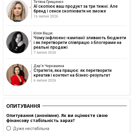
Тетяна Грищенко
AI скопіює ваш продукт за три тижні. Але
бренд і сенси скопіювати не зможе
16 липня 2026
Юлія Віщук
Чому інфлюенс-кампанії зливають бюджети
і як перетворити співпрацю з блогерами на
реальні продажі
7 липня 2026
Дарʼя Черкашина
Стратегія, яка працює: як перетворити
креатив і контент на бізнес-результат
6 липня 2026
ОПИТУВАННЯ
Опитування (анонімне). Як ви оцінюєте свою
фінансову стабільність зараз?
Дуже нестабільна