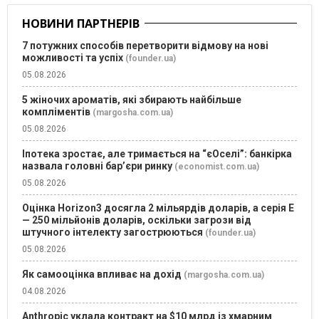
НОВИНИ ПАРТНЕРІВ
7 потужних способів перетворити відмову на нові
можливості та успіх
(founder.ua)
05.08.2026
5 жіночих ароматів, які збирають найбільше
компліментів
(margosha.com.ua)
05.08.2026
Іпотека зростає, але тримається на “єОселі”: банкірка
назвала головні бар’єри ринку
(economist.com.ua)
05.08.2026
Оцінка Horizon3 досягла 2 мільярдів доларів, а серія E
— 250 мільйонів доларів, оскільки загрози від
штучного інтелекту загострюються
(founder.ua)
05.08.2026
Як самооцінка впливає на дохід
(margosha.com.ua)
04.08.2026
Anthropic уклала контракт на $10 млрд із хмарним