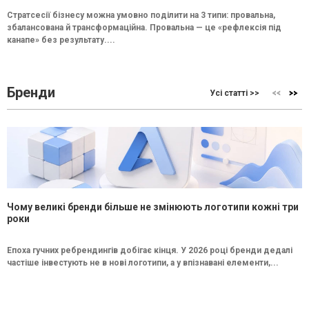
Стратсесії бізнесу можна умовно поділити на 3 типи: провальна,
збалансована й трансформаційна. Провальна — це «рефлексія під
канапе» без результату....
Бренди
Усі статті >>
Чому великі бренди більше не змінюють логотипи кожні три
роки
Епоха гучних ребрендингів добігає кінця. У 2026 році бренди дедалі
частіше інвестують не в нові логотипи, а у впізнавані елементи,...