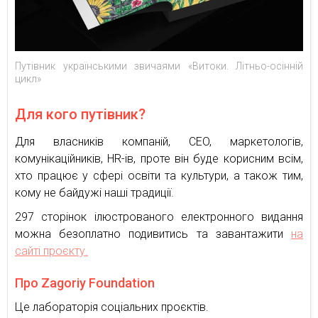
Путівник українськими звичаями «Витоки. Літньо-осінній
цикл»
Для кого путівник?
Для власників компаній, CEO, маркетологів,
комунікаційників, HR-ів, проте він буде корисним всім,
хто працює у сфері освіти та культури, а також тим,
кому не байдужі наші традиції.
297 сторінок ілюстрованого електронного видання
можна безоплатно подивитись та завантажити
на
сайті проєкту.
Про Zagoriy Foundation
Це лабораторія соціальних проєктів.