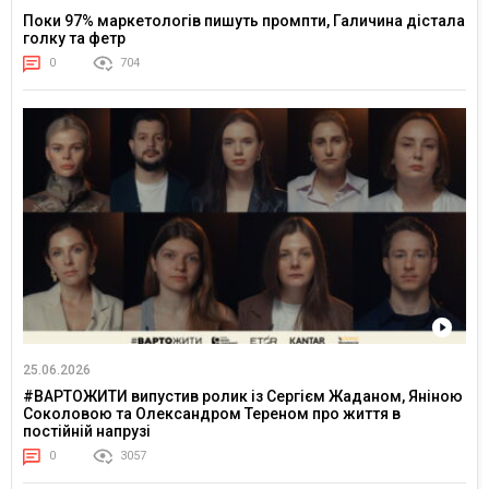
Поки 97% маркетологів пишуть промпти, Галичина дістала
голку та фетр
0
704
25.06.2026
#ВАРТОЖИТИ випустив ролик із Сергієм Жаданом, Яніною
Соколовою та Олександром Тереном про життя в
постійній напрузі
0
3057