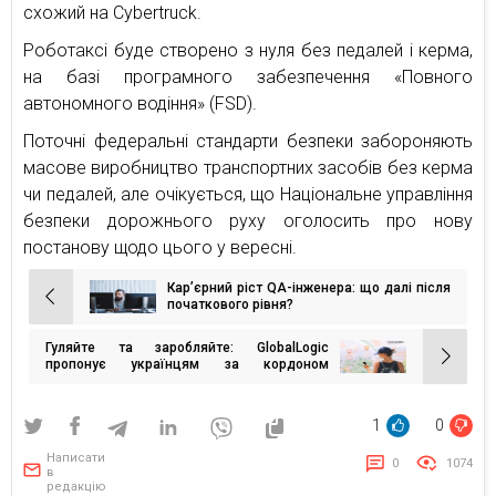
схожий на Cybertruck.
Роботаксі буде створено з нуля без педалей і керма,
на базі програмного забезпечення «Повного
автономного водіння» (FSD).
Поточні федеральні стандарти безпеки забороняють
масове виробництво транспортних засобів без керма
чи педалей, але очікується, що Національне управління
безпеки дорожнього руху оголосить про нову
постанову щодо цього у вересні.
Кар’єрний ріст QA-інженера: що далі після
Навігація
початкового рівня?
записів
Гуляйте та заробляйте: GlobalLogic
пропонує українцям за кордоном
долучитися до оновлення цифрових мап
1
0
Написати
0
1074
в
редакцію