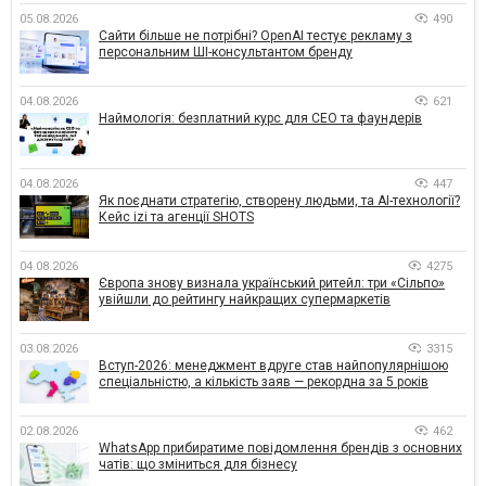
05.08.2026
490
Сайти більше не потрібні? OpenAI тестує рекламу з
персональним ШІ-консультантом бренду
04.08.2026
621
Наймологія: безплатний курс для CEO та фаундерів
04.08.2026
447
Як поєднати стратегію, створену людьми, та AI-технології?
Кейс izi та агенції SHOTS
04.08.2026
4275
Європа знову визнала український ритейл: три «Сільпо»
увійшли до рейтингу найкращих супермаркетів
03.08.2026
3315
Вступ-2026: менеджмент вдруге став найпопулярнішою
спеціальністю, а кількість заяв — рекордна за 5 років
02.08.2026
462
WhatsApp прибиратиме повідомлення брендів з основних
чатів: що зміниться для бізнесу