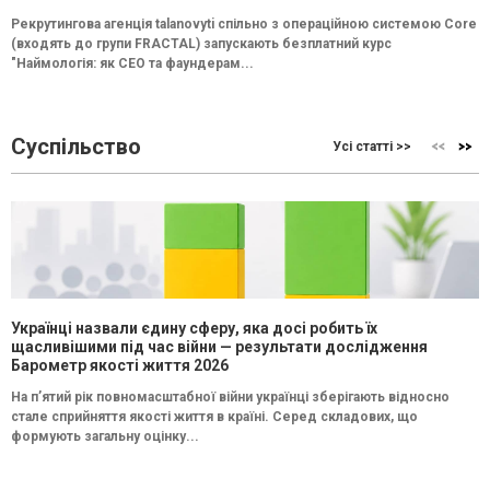
Рекрутингова агенція talanovyti спільно з операційною системою Core
(входять до групи FRACTAL) запускають безплатний курс
"Наймологія: як СEO та фаундерам...
Суспільство
Усі статті >>
Українці назвали єдину сферу, яка досі робить їх
щасливішими під час війни — результати дослідження
Барометр якості життя 2026
На п’ятий рік повномасштабної війни українці зберігають відносно
стале сприйняття якості життя в країні. Серед складових, що
формують загальну оцінку...