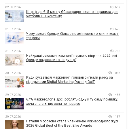
02.08.2026
607
Штраф до €15 млн: у ЄС запрацювали нові правила для
чатботів і ШІ-контенту
31.07.2026
675
Чому великі бренди більше не змінюють логотипи кожні
три роки
31.07.2026
763
Найкращі рекламні кампанії першого півріччя 2026: які
бренди задавали тон індустрії
30.07.2026
1038
Куди рухається маркетинг: головні сигнали ринку за
підсумками Digital Marketing Day від GoIT
29.07.2026
1488
67% маркетологів досі роблять одну й ту саму помилку,
хоча знають, що вона не працює
29.07.2026
1157
Наталія Морозова стала членкинею міжнародного журі
2026 Global Best of the Best Effie Awards