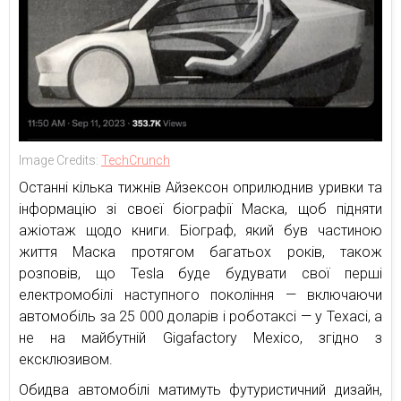
Image Credits:
TechCrunch
Останні кілька тижнів Айзексон оприлюднив уривки та
інформацію зі своєї біографії Маска, щоб підняти
ажіотаж щодо книги. Біограф, який був частиною
життя Маска протягом багатьох років, також
розповів, що Tesla буде будувати свої перші
електромобілі наступного покоління — включаючи
автомобіль за 25 000 доларів і роботаксі — у Техасі, а
не на майбутній Gigafactory Mexico, згідно з
ексклюзивом.
Обидва автомобілі матимуть футуристичний дизайн,