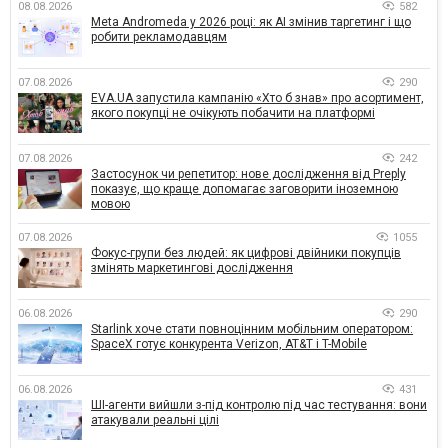
08.08.2026
582
Meta Andromeda у 2026 році: як AI змінив таргетинг і що
робити рекламодавцям
07.08.2026
290
EVA.UA запустила кампанію «Хто б знав» про асортимент,
якого покупці не очікують побачити на платформі
07.08.2026
242
Застосунок чи репетитор: нове дослідження від Preply
показує, що краще допомагає заговорити іноземною
мовою
07.08.2026
1055
Фокус-групи без людей: як цифрові двійники покупців
змінять маркетингові дослідження
06.08.2026
290
Starlink хоче стати повноцінним мобільним оператором:
SpaceX готує конкурента Verizon, AT&T і T-Mobile
06.08.2026
431
ШІ-агенти вийшли з-під контролю під час тестування: вони
атакували реальні цілі