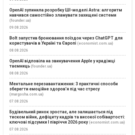
OpenAI зупинила розробку ШІ-моделі Astra: алгоритм
навчився самостійно зламувати захищені системи
(founder.ua)
09.08.2026
Bolt запустив бронювання поїздок через ChatGPT для
користувачів в Україні та Європі
(economist.com.ua)
08.08.2026
OpenAI відповіла на звинувачення Apple у крадіжці
таємниць
(founder.ua)
08.08.2026
Ментальне перезавантаження: 3 практичні способи
зберегти емоційне здоров’я під час стресу
(margosha.com.ua)
07.08.2026
Будівельний ринок зростає, але залишається під
тиском війни, дефіциту кадрів та високої собівартості:
ключові підсумки І півріччя 2026 року
(economist.com.ua)
07.08.2026