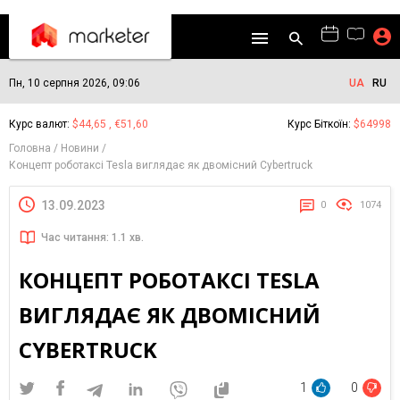
Пн, 10 серпня 2026, 09:06
UA
RU
Курс валют:
$44,65 , €51,60
Курс Біткоїн:
$64998
Головна
Новини
Концепт роботаксі Tesla виглядає як двомісний Cybertruck
13.09.2023
0
1074
Час читання: 1.1 хв.
КОНЦЕПТ РОБОТАКСІ TESLA
ВИГЛЯДАЄ ЯК ДВОМІСНИЙ
CYBERTRUCK
1
0