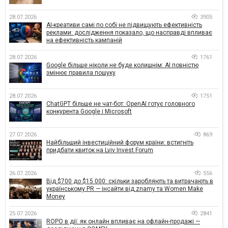
28.07.2026
3905
AI-креативи самі по собі не підвищують ефективність
реклами: дослідження показало, що насправді впливає
на ефективність кампаній
28.07.2026
1761
Google більше ніколи не буде колишнім: AI повністю
змінює правила пошуку
28.07.2026
1751
ChatGPT більше не чат-бот: OpenAI готує головного
конкурента Google і Microsoft
27.07.2026
869
Найбільший інвестиційний форум країни: встигніть
придбати квиток на Lviv Invest Forum
26.07.2026
556
Від $700 до $15 000: скільки заробляють та витрачають в
українському PR — інсайти від znamy та Women Make
Money
25.07.2026
2841
ROPO в дії: як онлайн впливає на офлайн-продажі —