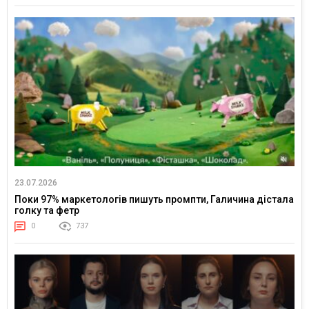
23.07.2026
Поки 97% маркетологів пишуть промпти, Галичина дістала
голку та фетр
0
737