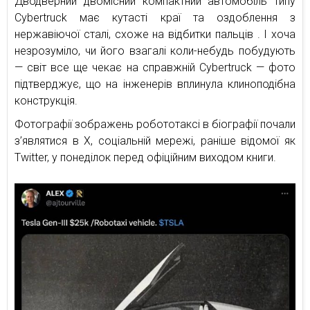
Дводверний двомісний компактний автомобіль типу
Cybertruck має кутасті краї та оздоблення з
нержавіючої сталі, схоже на відбитки пальців . І хоча
незрозуміло, чи його взагалі коли-небудь побудують
— світ все ще чекає на справжній Cybertruck — фото
підтверджує, що на інженерів вплинула клиноподібна
конструкція.
Фотографії зображень робототаксі в біографії почали
з’являтися в X, соціальній мережі, раніше відомої як
Twitter, у понеділок перед офіційним виходом книги.