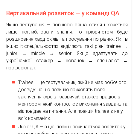
Вертикальний розвиток — у команді QA
Якщо тестування — повністю ваша стихія і хочеться
лише поглиблювати знання, то пріоритетом буде
розширення хард скілів та просування по рівнях. Як і в
інших it-спеціальностях виділяють такі рівні trainee →
junior → middle → senior. Якщо адаптувати до
української: стажер → новачок → спеціаліст →
професіонал.
Trainee — це тестувальник, який не має робочого
досвіду: на цю позицію приходять після
закінчення курсів і зазвичай, стажер працює з
ментором, який контролює виконання завдань та
відповідає на питання. Але позиція trainee є не у
всіх компаніях.
Junior QA — з цієї позиції починається розвиток у
компаніях без програм стажування, також