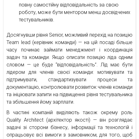
повну самостійну відповідальність за свою
роботу, може бути ментором менш досвідчених
тестувальників.
Досягнувши рівня Senior, можливий перехід на позицію
Team lead (керівник команди) — на цій посаді більше
часу починає займати менеджмент і координація
задач та команди. Якщо описати позицію ліда одним
словом — це буде “відповідальність”. Лід має бути
лідером для членів своєї команди: мотивувати та
підтримувати, стандартизувати процеси та
документацію, контролювати розвиток членів команди
та ініціювати запити на підвищення рівня тестувальника
та збільшення йому зарплати.
В частині компаній виділяють також окрему роль
Quality Architect (архітектор якості) — він розглядає
задачі зі сторони бізнесу, інформації та технологій і
опрацьовує всі вимоги з замовником, для того, щоб