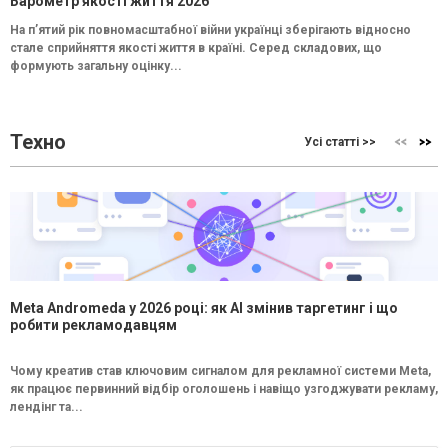
Барометр якості життя 2026
На п’ятий рік повномасштабної війни українці зберігають відносно
стале сприйняття якості життя в країні. Серед складових, що
формують загальну оцінку...
Техно
Усі статті >>
Meta Andromeda у 2026 році: як AI змінив таргетинг і що
робити рекламодавцям
Чому креатив став ключовим сигналом для рекламної системи Meta,
як працює первинний відбір оголошень і навіщо узгоджувати рекламу,
лендінг та...