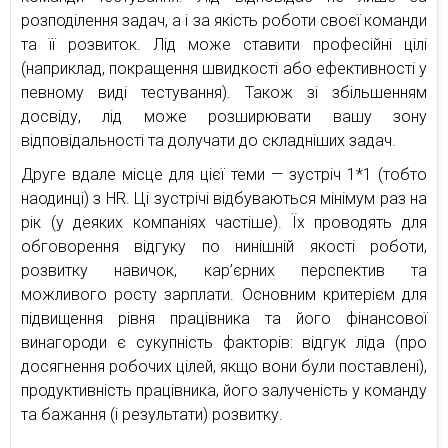
розподілення задач, а і за якість роботи своєї команди
та її розвиток. Лід може ставити професійні цілі
(наприклад, покращення швидкості або ефективності у
певному виді тестування). Також зі збільшенням
досвіду, лід може розширювати вашу зону
відповідальності та долучати до складніших задач.
Друге вдале місце для цієї теми — зустріч 1*1 (тобто
наодинці) з HR. Ці зустрічі відбуваються мінімум раз на
рік (у деяких компаніях частіше). Їх проводять для
обговорення відгуку по нинішній якості роботи,
розвитку навичок, кар’єрних перспектив та
можливого росту зарплати. Основним критерієм для
підвищення рівня працівника та його фінансової
винагороди є сукупність факторів: відгук ліда (про
досягнення робочих цілей, якщо вони були поставлені),
продуктивність працівника, його залученість у команду
та бажання (і результати) розвитку.