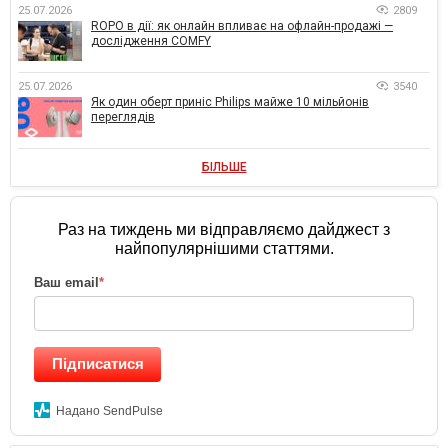
25.07.2026
2809
ROPO в дії: як онлайн впливає на офлайн-продажі —
дослідження COMFY
25.07.2026
3540
Як один оберт приніс Philips майже 10 мільйонів
переглядів
БІЛЬШЕ
Раз на тиждень ми відправляємо дайджест з
найпопулярнішими статтями.
Ваш email
*
Підписатися
Надано SendPulse