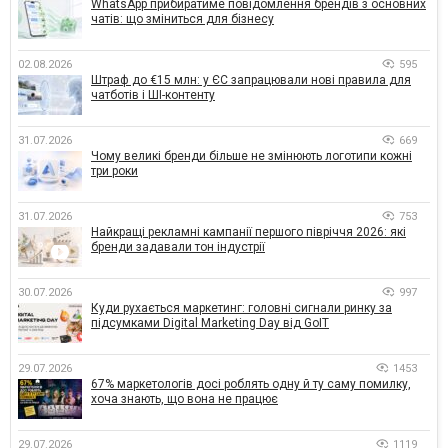
WhatsApp прибиратиме повідомлення брендів з основних
чатів: що зміниться для бізнесу
02.08.2026
595
Штраф до €15 млн: у ЄС запрацювали нові правила для
чатботів і ШІ-контенту
31.07.2026
669
Чому великі бренди більше не змінюють логотипи кожні
три роки
31.07.2026
753
Найкращі рекламні кампанії першого півріччя 2026: які
бренди задавали тон індустрії
30.07.2026
997
Куди рухається маркетинг: головні сигнали ринку за
підсумками Digital Marketing Day від GoIT
29.07.2026
1453
67% маркетологів досі роблять одну й ту саму помилку,
хоча знають, що вона не працює
29.07.2026
1119