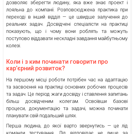
дозволяє зберегти людину, яка вже знає проект і
лояльна до компанії. Розповсюджена практика при
переході в інший відділ — це швидше залучення до
реальних задач. Досвідчені спеціалісти на практиці
показують, що і чому вони роблять та можуть
поступово віддавати нескладні завдання майбутньому
колезі.
Коли і з ким починати говорити про
кар’єрний розвиток?
На першому місці роботи потрібен час на адаптацію
та засвоєння на практиці основних робочих процесів
та задач. Це період жаги досвіду і ставлення запитань
більш досвідченим колегам. Освоївши базові
процеси, документацію та задачі, можна починати
планувати свій подальший шлях.
Перша людина, до якої варто звернутись — це лід
команди тестування. Лід відповідає не лише за