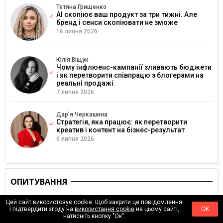
Тетяна Грищенко
AI скопіює ваш продукт за три тижні. Але
бренд і сенси скопіювати не зможе
16 липня 2026
Юлія Віщук
Чому інфлюенс-кампанії зливають бюджети
і як перетворити співпрацю з блогерами на
реальні продажі
7 липня 2026
Дарʼя Черкашина
Стратегія, яка працює: як перетворити
креатив і контент на бізнес-результат
6 липня 2026
ОПИТУВАННЯ
Опитування (анонімне). Як ви оцінюєте свою
Цей сайт використовує cookie. Щоб закрити це повідомлення
фінансову стабільність зараз?
і підтвердити згоду на
використання cookie
на цьому сайті,
ОК
натисніть кнопку "Ок".
Дуже нестабільна