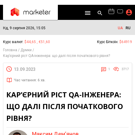
Нд, 9 серпня 2026, 15:05
UA
RU
Курс валют:
$44,65 , €51,60
Курс Біткоїн:
$64919
Головна
Думки
Кар’єрний ріст QA-інженера: що далі після початкового рівня?
13.09.2023
1
3717
Час читання: 6 хв.
КАР’ЄРНИЙ РІСТ QA-ІНЖЕНЕРА:
ЩО ДАЛІ ПІСЛЯ ПОЧАТКОВОГО
РІВНЯ?
Максим Дем’янов