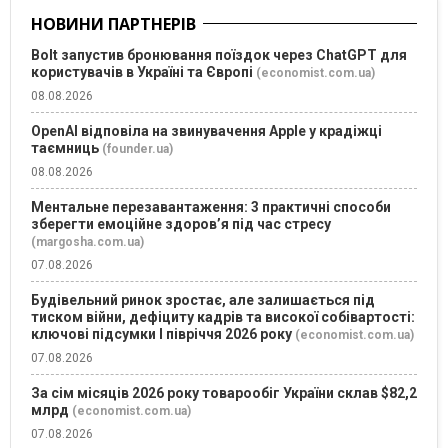
НОВИНИ ПАРТНЕРІВ
Bolt запустив бронювання поїздок через ChatGPT для
користувачів в Україні та Європі
(economist.com.ua)
08.08.2026
OpenAI відповіла на звинувачення Apple у крадіжці
таємниць
(founder.ua)
08.08.2026
Ментальне перезавантаження: 3 практичні способи
зберегти емоційне здоров’я під час стресу
(margosha.com.ua)
07.08.2026
Будівельний ринок зростає, але залишається під
тиском війни, дефіциту кадрів та високої собівартості:
ключові підсумки І півріччя 2026 року
(economist.com.ua)
07.08.2026
За сім місяців 2026 року товарообіг України склав $82,2
млрд
(economist.com.ua)
07.08.2026