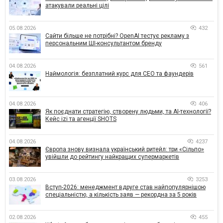
атакували реальні цілі
05.08.2026
432
Сайти більше не потрібні? OpenAI тестує рекламу з
персональним ШІ-консультантом бренду
04.08.2026
561
Наймологія: безплатний курс для CEO та фаундерів
04.08.2026
406
Як поєднати стратегію, створену людьми, та AI-технології?
Кейс izi та агенції SHOTS
04.08.2026
4237
Європа знову визнала український ритейл: три «Сільпо»
увійшли до рейтингу найкращих супермаркетів
03.08.2026
3253
Вступ-2026: менеджмент вдруге став найпопулярнішою
спеціальністю, а кількість заяв — рекордна за 5 років
02.08.2026
455