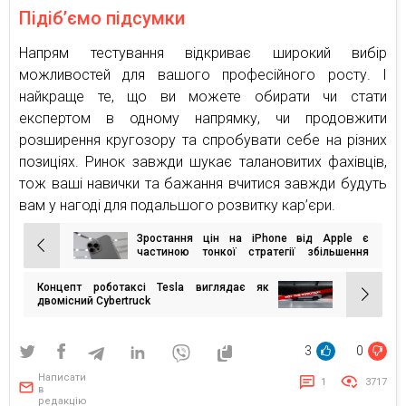
Підіб’ємо підсумки
Напрям тестування відкриває широкий вибір
можливостей для вашого професійного росту. І
найкраще те, що ви можете обирати чи стати
експертом в одному напрямку, чи продовжити
розширення кругозору та спробувати себе на різних
позиціях. Ринок завжди шукає талановитих фахівців,
тож ваші навички та бажання вчитися завжди будуть
вам у нагоді для подальшого розвитку кар’єри.
Зростання цін на iPhone від Apple є
Навігація
частиною тонкої стратегії збільшення
доходів
записів
Концепт роботаксі Tesla виглядає як
двомісний Cybertruck
3
0
Написати
1
3717
в
редакцію