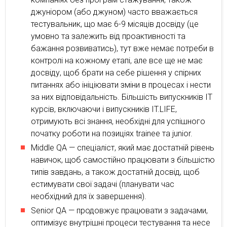
джуніором (або джуном) часто вважається
тестувальник, що має 6-9 місяців досвіду (це
умовно та залежить від проактивності та
бажання розвиватись), тут вже немає потреби в
контролі на кожному етапі, але все ще не має
досвіду, щоб брати на себе рішення у спірних
питаннях або ініціювати зміни в процесах і нести
за них відповідальність. Більшість випускників ІТ
курсів, включаючи і випускників IT.LIFE,
отримують всі знання, необхідні для успішного
початку роботи на позиціях trainee та junior.
Middle QA — спеціаліст, який має достатній рівень
навичок, щоб самостійно працювати з більшістю
типів завдань, а також достатній досвід, щоб
естимувати свої задачі (планувати час
необхідний для їх завершення).
Senior QA — продовжує працювати з задачами,
оптимізує внутрішні процеси тестування та несе