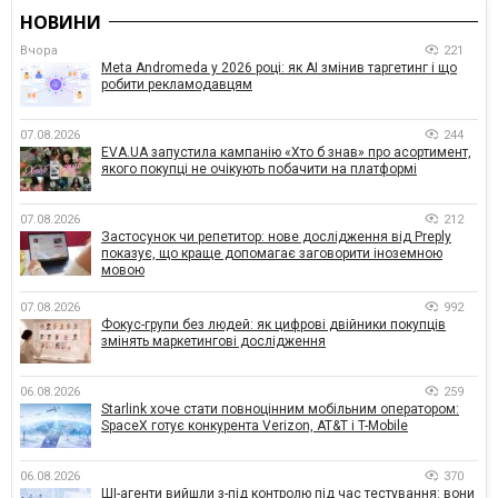
НОВИНИ
Вчора
221
Meta Andromeda у 2026 році: як AI змінив таргетинг і що
робити рекламодавцям
07.08.2026
244
EVA.UA запустила кампанію «Хто б знав» про асортимент,
якого покупці не очікують побачити на платформі
07.08.2026
212
Застосунок чи репетитор: нове дослідження від Preply
показує, що краще допомагає заговорити іноземною
мовою
07.08.2026
992
Фокус-групи без людей: як цифрові двійники покупців
змінять маркетингові дослідження
06.08.2026
259
Starlink хоче стати повноцінним мобільним оператором:
SpaceX готує конкурента Verizon, AT&T і T-Mobile
06.08.2026
370
ШІ-агенти вийшли з-під контролю під час тестування: вони