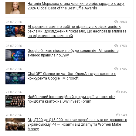
Наталія Морозова стала членкинею міжнародного журі
2026 Global Best of the Best Effie Awards
28.07.2026
3863
AI-креативи самі по собі не підвищують ефективність
реклами: дослідження показало, що насправді впливає
на ефективність кампаній
28.07.2026
1753
Google більше ніколи не буде колишнім: AI повністю
змінює правила пошуку
28.07.2026
1745
ChatGPT більше не чат-бот: OpenAI готує головного
конкурента Google і Microsoft
27.07.2026
835
Найбільший інвестиційний форум країни: встигніть
придбати квиток на Lviv Invest Forum
26.07.2026
549
Від $700 до $15 000: скільки заробляють та витрачають в
українському PR — інсайти від znamy та Women Make
Money