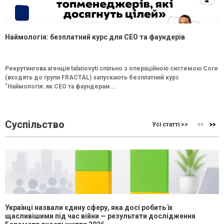
Наймологія: безплатний курс для CEO та фаундерів
Рекрутингова агенція talanovyti спільно з операційною системою Core
(входять до групи FRACTAL) запускають безплатний курс
"Наймологія: як СEO та фаундерам...
Суспільство
Усі статті >>
Українці назвали єдину сферу, яка досі робить їх
щасливішими під час війни — результати дослідження