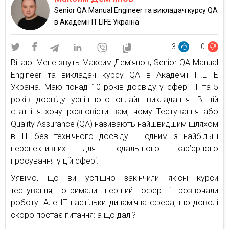
Senior QA Manual Engineer та викладач курсу QA
в Академії IT.LIFE Україна
3
0
Вітаю! Мене звуть Максим Дем’янов, Senior QA Manual
Engineer та викладач курсу QA в Академії IT.LIFE
Україна. Маю понад 10 рокiв досвiду у сфері IT та 5
років досвіду успішного онлайн викладання. В цій
статті я хочу розповісти вам, чому Тестування або
Quality Assurance (QA) називають найшвидшим шляхом
в IT без технічного досвіду. І одним з найбільш
перспективних для подальшого кар’єрного
просування у цій сфері.
Уявімо, що ви успішно закінчили якісні курси
тестування, отримали перший офер і розпочали
роботу. Але IT настільки динамічна сфера, що доволі
скоро постає питання: а що далі?