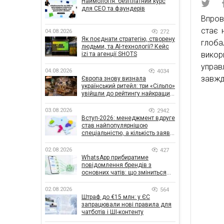
Наймологія: безплатний курс
для CEO та фаундерів
Впров
стає 
04.08.2026
272
Як поєднати стратегію, створену
глоба
людьми, та AI-технології? Кейс
викор
izi та агенції SHOTS
управ
04.08.2026
4034
завжд
Європа знову визнала
український ритейл: три «Сільпо»
увійшли до рейтингу найкращих
супермаркетів
03.08.2026
2942
Вступ-2026: менеджмент вдруге
став найпопулярнішою
спеціальністю, а кількість заяв
— рекордна за 5 років
02.08.2026
427
WhatsApp прибиратиме
повідомлення брендів з
основних чатів: що зміниться
для бізнесу
02.08.2026
564
Штраф до €15 млн: у ЄС
запрацювали нові правила для
чатботів і ШІ-контенту