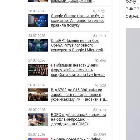
хочу 
реклами: дослідження
показало, що насправді
викор
впливає на ефективність
28.07.2026
1721
кампаній
серед 
Google більше ніколи не буде
колишнім: AI повністю змінює
правила пошуку
28.07.2026
1719
ChatGPT більше не чат-бот:
OpenAI готує головного
конкурента Google і Microsoft
27.07.2026
696
Найбільший інвестиційний
форум країни: встигніть
придбати квиток на Lviv Invest
Forum
26.07.2026
528
Від $700 до $15 000: скільки
заробляють та витрачають в
українському PR — інсайти від
znamy та Women Make Money
25.07.2026
2670
ROPO в дії: як онлайн впливає
на офлайн-продажі —
дослідження COMFY
25.07.2026
3209
Як один оберт приніс Philips