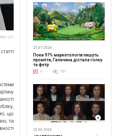
ем, сo-
23.07.2026
статті
Поки 97% маркетологів пишуть
промпти, Галичина дістала голку
та фетр
0
707
истеми
артину
ності
бліку,
мо, що
ею, та
вності
25.06.2026