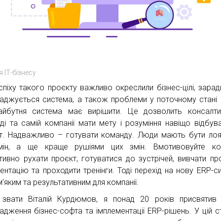
я ІТ-бізнесу
спіху такого проєкту важливо окреслили бізнес-цілі, зарад
аджується система, а також проблеми у поточному стані 
айбутня система має вирішити. Це дозволить консалти
ді та самій компанії мати мету і розуміння навіщо відбув
т. Надважливо – готувати команду. Люди мають бути ло
мін, а ще краще рушіями цих змін. Вмотивовуйте ко
тивно рухати проєкт, готуватися до зустрічей, вивчати пр
ентацію та проходити тренінги. Тоді перехід на нову ERP-с
’яким та результативним для компанії.
звати Віталій Курдюмов, я понад 20 років присвятив
адження бізнес-софта та імплементації ERP-рішень. У цій ст