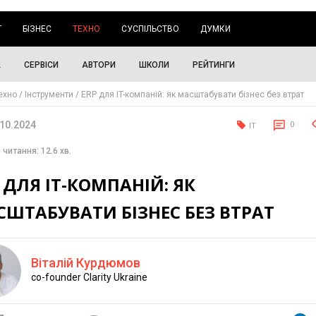
Г
БІЗНЕС
ТЕХНО
СУСПІЛЬСТВО
ДУМКИ
А
СЕРВІСИ
АВТОРИ
ШКОЛИ
РЕЙТИНГИ
ехно
Інструменти
ERP для IT-компаній: як масштабувати бізнес без втрат
.10.2024
0
IT
 читання: 12.6 хв.
 ДЛЯ IT-КОМПАНІЙ: ЯК
ШТАБУВАТИ БІЗНЕС БЕЗ ВТРАТ
Віталій Курдюмов
сo-founder Clarity Ukraine