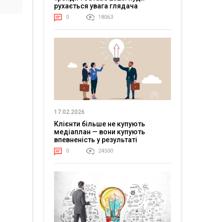
рухається увага глядача
0
18063
17.02.2026
Клієнти більше не купують
медіаплан — вони купують
впевненість у результаті
0
24500