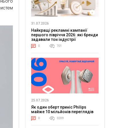
днього
систем
31.07.2026
Найкращі рекламні кампанії
першого півріччя 2026: які бренди
задавали тон індустрії
0
701
25.07.2026
Як один оберт приніс Philips
майже 10 мільйонів переглядів
0
3209