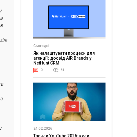
у
 в
ав
між
Сьогодні
Як налаштувати процеси для
агенції: досвід AIR Brands у
NetHunt CRM
0
81
та
 з
у
24.02.2026
Тренди YouTube 2026: куди