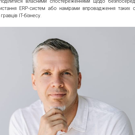
поділитися власними спостереженнями щодо безпосере
истання ERP-систем або намірами впровадження таких 
гравців IT-бізнесу.