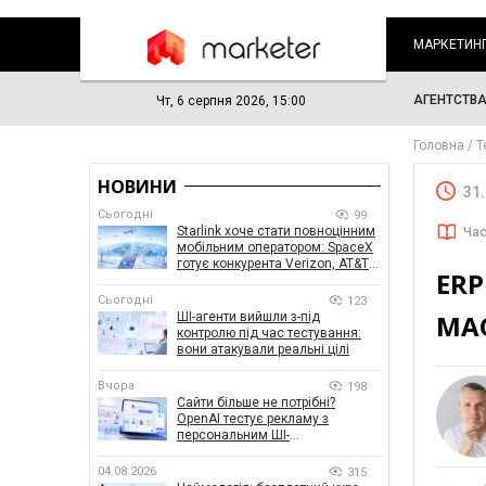
МАРКЕТИН
АГЕНТСТВ
Чт, 6 серпня 2026, 15:00
Головна
Т
НОВИНИ
31
Сьогодні
99
Starlink хоче стати повноцінним
Час
мобільним оператором: SpaceX
готує конкурента Verizon, AT&T і
ERP
T-Mobile
Сьогодні
123
МАС
ШІ-агенти вийшли з-під
контролю під час тестування:
вони атакували реальні цілі
Вчора
198
Сайти більше не потрібні?
OpenAI тестує рекламу з
персональним ШІ-
консультантом бренду
04.08.2026
315