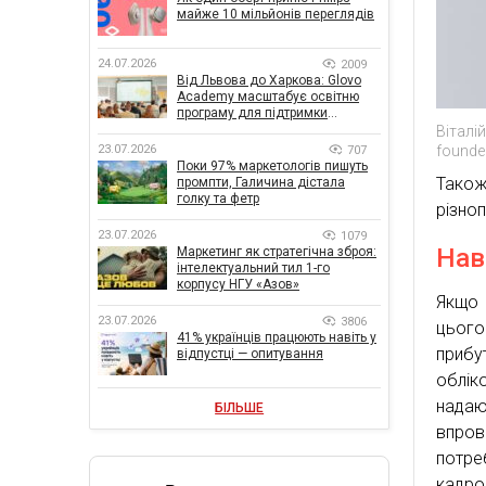
майже 10 мільйонів переглядів
24.07.2026
2009
Від Львова до Харкова: Glovo
Academy масштабує освітню
програму для підтримки
українського бізнесу
Віталі
founder
23.07.2026
707
Поки 97% маркетологів пишуть
Також
промпти, Галичина дістала
голку та фетр
різно
23.07.2026
1079
Нав
Маркетинг як стратегічна зброя:
інтелектуальний тил 1-го
корпусу НГУ «Азов»
Якщо 
23.07.2026
3806
цього
41% українців працюють навіть у
прибу
відпустці — опитування
облік
надаю
БІЛЬШЕ
впров
потре
кадро