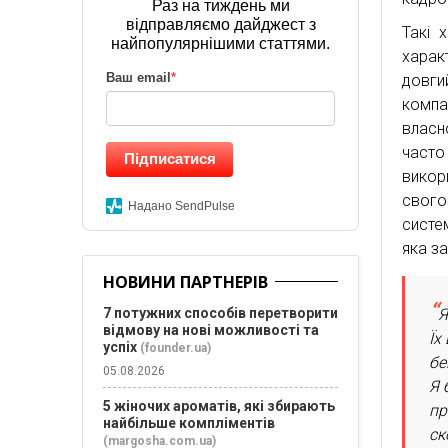
Раз на тиждень ми
відправляємо дайджест з
Такі 
найпопулярнішими статтями.
харак
Ваш email
*
довги
компа
власн
часто
Підписатися
викор
свого
Надано SendPulse
систе
яка за
НОВИНИ ПАРТНЕРІВ
Я
7 потужних способів перетворити
відмову на нові можливості та
Їх
успіх
(founder.ua)
бе
05.08.2026
Я 
5 жіночих ароматів, які збирають
пр
найбільше компліментів
ск
(margosha.com.ua)