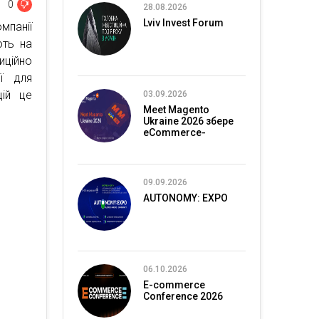
0
28.08.2026
Lviv Invest Forum
мпанії
ють на
ційно
ії для
цій це
03.09.2026
Meet Magento
Ukraine 2026 збере
eCommerce-
спільноту в Києві
09.09.2026
AUTONOMY: EXPO
06.10.2026
E-commerce
Conference 2026