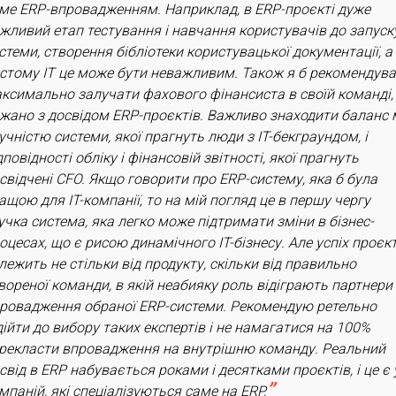
ме ERP-впровадженням. Наприклад, в ERP-проєкті дуже
жливий етап тестування і навчання користувачів до запуск
стеми, створення бібліотеки користувацької документації, а
стому IT це може бути неважливим. Також я б рекомендув
ксимально залучати фахового фінансиста в своїй команді,
жано з досвідом ERP-проєктів. Важливо знаходити баланс 
учністю системи, якої прагнуть люди з IT-бекграундом, і
дповідності обліку і фінансовій звітності, якої прагнуть
свідчені CFO. Якщо говорити про ERP-систему, яка б була
ащою для IT-компанії, то на мій погляд це в першу чергу
учка система, яка легко може підтримати зміни в бізнес-
оцесах, що є рисою динамічного IT-бізнесу. Але успіх проєк
лежить не стільки від продукту, скільки від правильно
вореної команди, в якій неабияку роль відіграють партнери
ровадження обраної ERP-системи. Рекомендую ретельно
дійти до вибору таких експертів і не намагатися на 100%
рекласти впровадження на внутрішню команду. Реальний
свід в ERP набувається роками і десятками проєктів, і це є 
мпаній, які спеціалізуються саме на ERP,