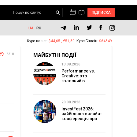
ПІДПИСКА
UA
RU
Курс валют:
$44,65 , €51,50
Курс Біткоїн:
$64549
МАЙБУТНІ ПОДІЇ
3310
13.08.2026
Performance vs.
Creative: хто
головний в
перформанс-
маркетингу?
20.08.2026
InvestFest 2026:
найбільша онлайн-
конференція про
інвестиції