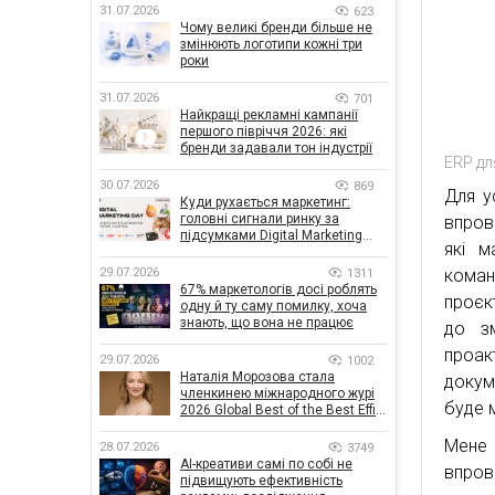
31.07.2026
623
Чому великі бренди більше не
змінюють логотипи кожні три
роки
31.07.2026
701
Найкращі рекламні кампанії
першого півріччя 2026: які
бренди задавали тон індустрії
ERP дл
30.07.2026
869
Для у
Куди рухається маркетинг:
головні сигнали ринку за
впров
підсумками Digital Marketing
які м
Day від GoIT
коман
29.07.2026
1311
67% маркетологів досі роблять
проєк
одну й ту саму помилку, хоча
знають, що вона не працює
до з
проак
29.07.2026
1002
Наталія Морозова стала
докум
членкинею міжнародного журі
буде м
2026 Global Best of the Best Effie
Awards
Мене 
28.07.2026
3749
AI-креативи самі по собі не
впров
підвищують ефективність