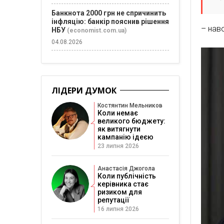
Банкнота 2000 грн не спричинить
інфляцію: банкір пояснив рішення
– нав
НБУ
(economist.com.ua)
04.08.2026
ЛІДЕРИ ДУМОК
Костянтин Мельников
Коли немає
великого бюджету:
як витягнути
кампанію ідеєю
23 липня 2026
Анастасія Джогола
Коли публічність
керівника стає
ризиком для
репутації
16 липня 2026