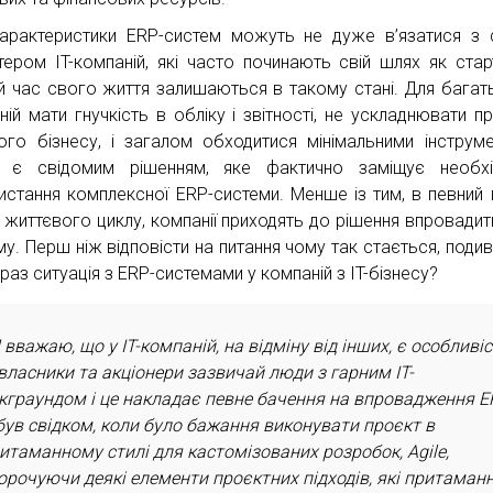
характеристики ERP-систем можуть не дуже в’язатися з
тером IT-компаній, які часто починають свій шлях як старт
й час свого життя залишаються в такому стані. Для багать
ній мати гнучкість в обліку і звітності, не ускладнювати п
ого бізнесу, і загалом обходитися мінімальними інструм
 є свідомим рішенням, яке фактично заміщує необхід
истання комплексної ERP-системи. Менше із тим, в певний 
 життєвого циклу, компанії приходять до рішення впровадит
му. Перш ніж відповісти на питання чому так стається, подив
раз ситуація з ERP-системами у компаній з IT-бізнесу?
 вважаю, що у IT-компаній, на відміну від інших, є особливіс
 власники та акціонери зазвичай люди з гарним IT-
кграундом і це накладає певне бачення на впровадження E
був свідком, коли було бажання виконувати проєкт в
итаманному стилі для кастомізованих розробок, Agile,
орочуючи деякі елементи проєктних підходів, які притаманн