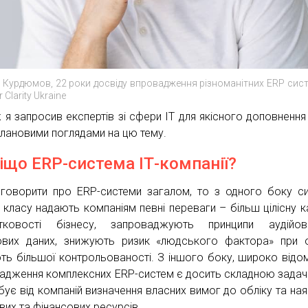
й Курдюмов, 22 роки досвіду впровадження різноманітних ERP сист
 Clarity Ukraine
 я запросив експертів зі сфери ІТ для якісного доповнення 
плановими поглядами на цю тему.
іщо ERP-система ІТ-компанії?
говорити про ERP-системи загалом, то з одного боку с
 класу надають компаніям певні переваги – більш цілісну к
тковості бізнесу, запроваджують принципи аудійова
ових даних, знижують ризик «людського фактора» при о
ть більшої контрольованості. З іншого боку, широко відо
адження комплексних ERP-систем є досить складною задач
бує від компаній визначення власних вимог до обліку та ная
вих та фінансових ресурсів.