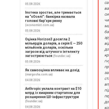
са
05.08.2026
ва
Іпотека зростає, але тримається
си
на “єОселі”: банкірка назвала
чи
головні бар’єри ринку
(economist.com.ua)
ма
05.08.2026
ба
зр
Оцінка Horizon3 досягла 2
ві
мільярдів доларів, а серія E — 250
мільйонів доларів, оскільки
до
загрози від штучного інтелекту
кр
загострюються
(founder.ua)
гн
05.08.2026
пр
Як самооцінка впливає на дохід
за
(margosha.com.ua)
ст
04.08.2026
вп
Anthropic уклала контракт на $10
пі
млрд із хмарним стартапом для
пе
розширення ШІ-інфраструктури
до
(founder.ua)
04.08.2026
ко