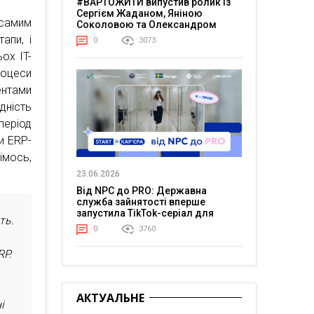
#ВАРТОЖИТИ випустив ролик із
Сергієм Жаданом, Яніною
 самим
Соколовою та Олександром
Тереном про життя в постійній
апи, і
0
3073
напрузі
ох IT-
роцеси
ентами
ність
період
и ERP-
імось,
23.06.2026
Від NPC до PRO: Державна
служба зайнятості вперше
запустила TikTok-серіал для
ть.
молоді
0
3760
RP.
АКТУАЛЬНЕ
і