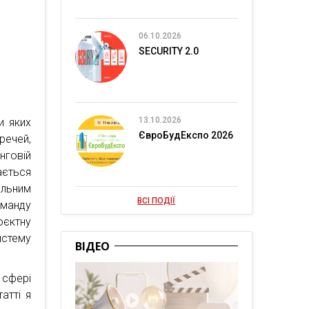
06.10.2026
SECURITY 2.0
13.10.2026
и яких
ЄвроБудЕкспо 2026
речей,
нговій
ається
яльним
ВСІ ПОДІЇ
манду
оєктну
истему
ВІДЕО
 сфері
атті я