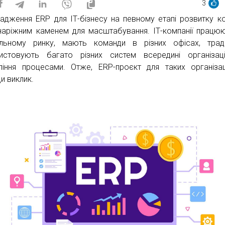
3
адження ERP для ІТ-бізнесу на певному етапі розвитку ко
наріжним каменем для масштабування. ІТ-компанії працю
льному ринку, мають команди в різних офісах, тради
истовують багато різних систем всередині організац
ління процесами. Отже, ERP-проєкт для таких організа
и виклик.