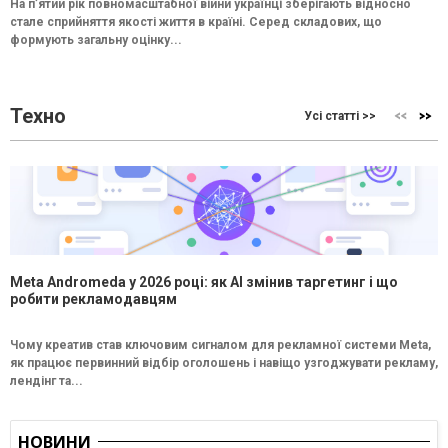
На п’ятий рік повномасштабної війни українці зберігають відносно
стале сприйняття якості життя в країні. Серед складових, що
формують загальну оцінку...
Техно
Усі статті >>
Meta Andromeda у 2026 році: як AI змінив таргетинг і що
робити рекламодавцям
Чому креатив став ключовим сигналом для рекламної системи Meta,
як працює первинний відбір оголошень і навіщо узгоджувати рекламу,
лендінг та...
НОВИНИ