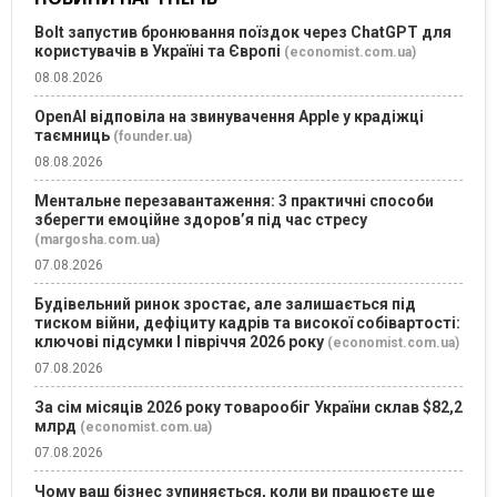
Bolt запустив бронювання поїздок через ChatGPT для
користувачів в Україні та Європі
(economist.com.ua)
08.08.2026
OpenAI відповіла на звинувачення Apple у крадіжці
таємниць
(founder.ua)
08.08.2026
Ментальне перезавантаження: 3 практичні способи
зберегти емоційне здоров’я під час стресу
(margosha.com.ua)
07.08.2026
Будівельний ринок зростає, але залишається під
тиском війни, дефіциту кадрів та високої собівартості:
ключові підсумки І півріччя 2026 року
(economist.com.ua)
07.08.2026
За сім місяців 2026 року товарообіг України склав $82,2
млрд
(economist.com.ua)
07.08.2026
Чому ваш бізнес зупиняється, коли ви працюєте ще