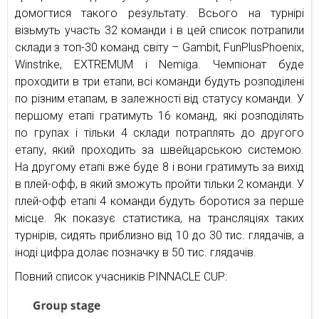
домогтися такого результату. Всього на турнірі
візьмуть участь 32 команди і в цей список потрапили
склади з топ-30 команд світу – Gambit, FunPlusPhoenix,
Winstrike, EXTREMUM і Nemiga. Чемпіонат буде
проходити в три етапи, всі команди будуть розподілені
по різним етапам, в залежності від статусу команди. У
першому етапі гратимуть 16 команд, які розподілять
по групах і тільки 4 склади потраплять до другого
етапу, який проходить за швейцарською системою.
На другому етапі вже буде 8 і вони гратимуть за вихід
в плей-офф, в який зможуть пройти тільки 2 команди. У
плей-офф етапі 4 команди будуть боротися за перше
місце. Як показує статистика, на трансляціях таких
турнірів, сидять приблизно від 10 до 30 тис. глядачів, а
іноді цифра долає позначку в 50 тис. глядачів.
Повний список учасників PINNACLE CUP: