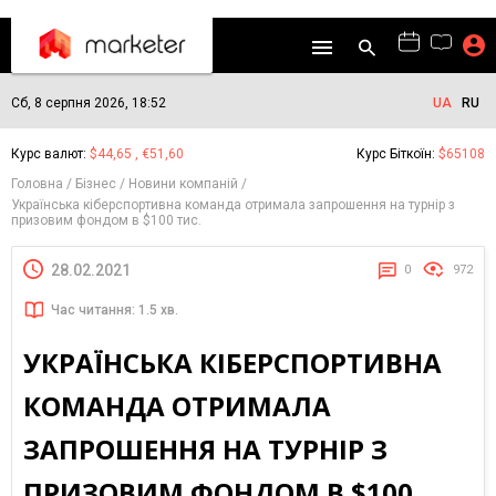
Сб, 8 серпня 2026, 18:52
UA
RU
Курс валют:
$44,65 , €51,60
Курс Біткоїн:
$65108
Головна
Бізнес
Новини компаній
Українська кіберспортивна команда отримала запрошення на турнір з
призовим фондом в $100 тис.
28.02.2021
0
972
Час читання: 1.5 хв.
УКРАЇНСЬКА КІБЕРСПОРТИВНА
КОМАНДА ОТРИМАЛА
ЗАПРОШЕННЯ НА ТУРНІР З
ПРИЗОВИМ ФОНДОМ В $100