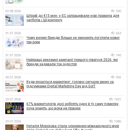
02.08.2026
590
Штраф до €15 млн: у ЄС запрацювали нові правила для
чатботів і ШІ-контенту
31.07.2026
663
Чому великі бренди більше не змінюють логотипи кожні
три роки
31.07.2026
740
Найкращі рекламні кампанії першого півріччя 2026: які
бренди задавали тон індустрії
30.07.2026
956
Куди рухається маркетинг: головні сигнали ринку за
підсумками Digital Marketing Day від GoIT
29.07.2026
1421
67% маркетологів досі роблять одну й ту саму помилку,
хоча знають, що вона не працює
29.07.2026
1086
Наталія Морозова стала членкинею міжнародного журі