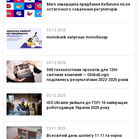
Mars завершила придбання Kellanova після
остаточного схвалення регуляторів
10.12.2025
monobank запускає monoбазар
09.12.2025
500 технологічних проєктів для 120+
світових компаній — GlobalLogic
поділились результатами 2022-2025 років
02.12.2025
IDS Ukraine увійшла до ТОП-10 найкращих
роботодавців України 2025 року
12.11.2025
Всесвітній день шопінгу 11.11 та чорна