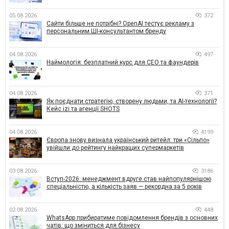
05.08.2026
372
Сайти більше не потрібні? OpenAI тестує рекламу з
персональним ШІ-консультантом бренду
04.08.2026
497
Наймологія: безплатний курс для CEO та фаундерів
04.08.2026
371
Як поєднати стратегію, створену людьми, та AI-технології?
Кейс izi та агенції SHOTS
04.08.2026
4199
Європа знову визнала український ритейл: три «Сільпо»
увійшли до рейтингу найкращих супермаркетів
03.08.2026
3186
Вступ-2026: менеджмент вдруге став найпопулярнішою
спеціальністю, а кількість заяв — рекордна за 5 років
02.08.2026
448
WhatsApp прибиратиме повідомлення брендів з основних
чатів: що зміниться для бізнесу