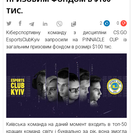
ТИС.
2
0
Кіберспортивну команду з дисципліни CS:GO
EsportsClubKyiv запросили на PINNACLE CUP із
загальним призовим фондом в розмірі $100 тис.
Київська команда на даний момент входить в топ-50
кращих команд світу і буквально за рік, вона змогла