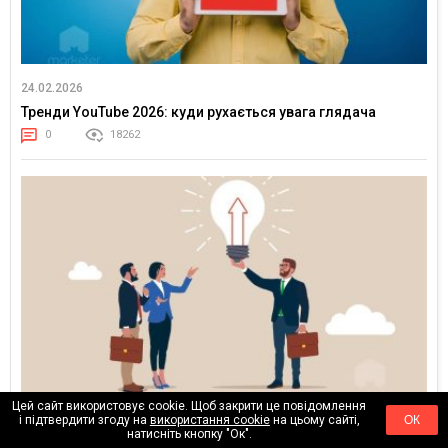
24.02.2026
Тренди YouTube 2026: куди рухається увага глядача
0
18262
Цей сайт використовує cookie. Щоб закрити це повідомлення
17.02.2026
і підтвердити згоду на
використання cookie
на цьому сайті,
ОК
натисніть кнопку "Ок".
Клієнти більше не купують медіаплан — вони купують