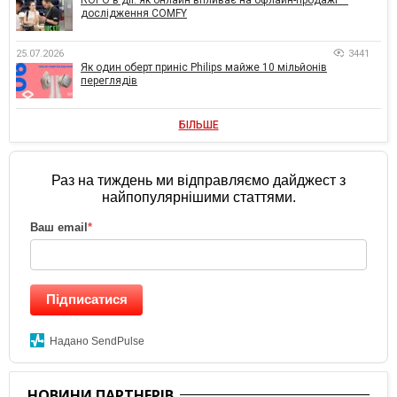
дослідження COMFY
25.07.2026
3441
Як один оберт приніс Philips майже 10 мільйонів
переглядів
БІЛЬШЕ
Раз на тиждень ми відправляємо дайджест з
найпопулярнішими статтями.
Ваш email
*
Підписатися
Надано SendPulse
НОВИНИ ПАРТНЕРІВ