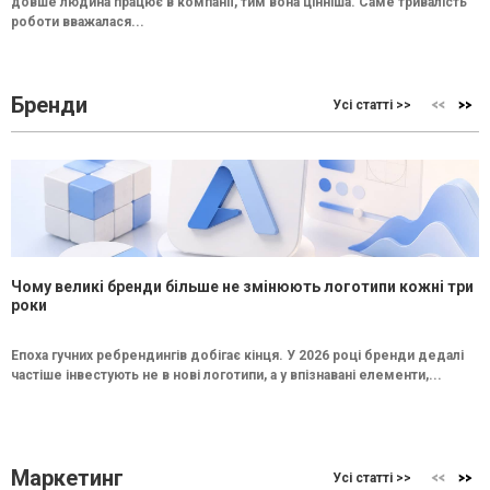
довше людина працює в компанії, тим вона цінніша. Саме тривалість
роботи вважалася...
Бренди
Усі статті >>
Чому великі бренди більше не змінюють логотипи кожні три
роки
Епоха гучних ребрендингів добігає кінця. У 2026 році бренди дедалі
частіше інвестують не в нові логотипи, а у впізнавані елементи,...
Маркетинг
Усі статті >>