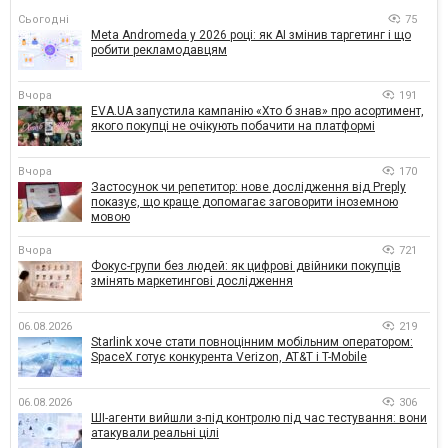
Сьогодні
75
Meta Andromeda у 2026 році: як AI змінив таргетинг і що
робити рекламодавцям
Вчора
191
EVA.UA запустила кампанію «Хто б знав» про асортимент,
якого покупці не очікують побачити на платформі
Вчора
170
Застосунок чи репетитор: нове дослідження від Preply
показує, що краще допомагає заговорити іноземною
мовою
Вчора
721
Фокус-групи без людей: як цифрові двійники покупців
змінять маркетингові дослідження
06.08.2026
219
Starlink хоче стати повноцінним мобільним оператором:
SpaceX готує конкурента Verizon, AT&T і T-Mobile
06.08.2026
306
ШІ-агенти вийшли з-під контролю під час тестування: вони
атакували реальні цілі