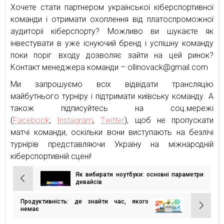
Хочете стати партнером української кіберспортивної
команди і отримати охоплення від платоспроможної
аудиторії кіберспорту? Можливо ви шукаєте як
інвестувати в уже існуючий бренд і успішну команду
поки поріг входу дозволяє зайти на цей ринок?
Контакт менеджера команди – ollinovack@gmail.com
Ми запрошуємо всіх відвідати трансляцію
майбутнього турніру і підтримати київську команду. А
також підписуйтесь на соц.мережі
(
Facebook
,
Instagram
,
Twitter
), щоб не пропускати
матчі команди, оскільки вони виступають на безлічі
турнірів представляючи Україну на міжнародній
кіберспортивній сцені!
Як вибирати ноутбуки: основні параметри
Навігація
девайсів
записів
Продуктивність: де знайти час, якого
немає