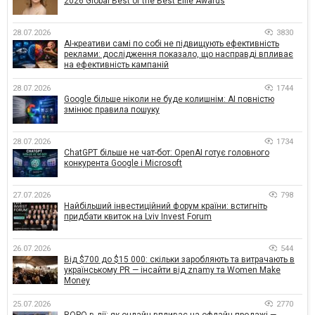
2026 Global Best of the Best Effie Awards
28.07.2026
3830
AI-креативи самі по собі не підвищують ефективність
реклами: дослідження показало, що насправді впливає
на ефективність кампаній
28.07.2026
1744
Google більше ніколи не буде колишнім: AI повністю
змінює правила пошуку
28.07.2026
1734
ChatGPT більше не чат-бот: OpenAI готує головного
конкурента Google і Microsoft
27.07.2026
798
Найбільший інвестиційний форум країни: встигніть
придбати квиток на Lviv Invest Forum
26.07.2026
544
Від $700 до $15 000: скільки заробляють та витрачають в
українському PR — інсайти від znamy та Women Make
Money
25.07.2026
2770
ROPO в дії: як онлайн впливає на офлайн-продажі —