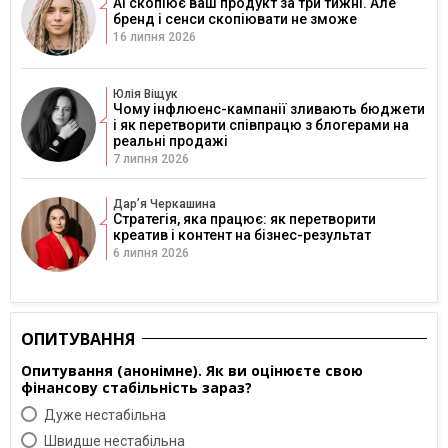
AI скопіює ваш продукт за три тижні. Але
бренд і сенси скопіювати не зможе
16 липня 2026
Юлія Віщук
Чому інфлюенс-кампанії зливають бюджети
і як перетворити співпрацю з блогерами на
реальні продажі
7 липня 2026
Дарʼя Черкашина
Стратегія, яка працює: як перетворити
креатив і контент на бізнес-результат
6 липня 2026
ОПИТУВАННЯ
Опитування (анонімне). Як ви оцінюєте свою
фінансову стабільність зараз?
Дуже нестабільна
Швидше нестабільна