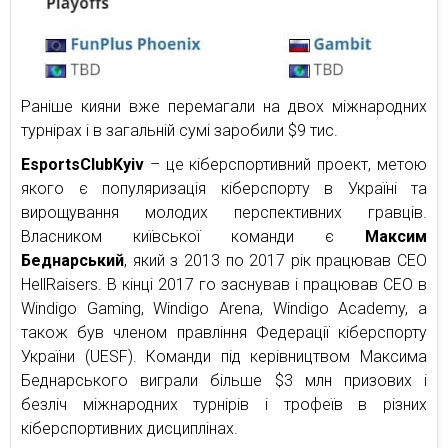
Раніше кияни вже перемагали на двох міжнародних
турнірах і в загальній сумі заробили $9 тис.
EsportsClubKyiv
– це кіберспортивний проект, метою
якого є популяризація кіберспорту в Україні та
вирощування молодих перспективних гравців.
Власником київської команди є
Максим
Беднарський
, який з 2013 по 2017 рік працював CEO
HellRaisers. В кінці 2017 го заснував і працював CEO в
Windigo Gaming, Windigo Arena, Windigo Academy, а
також був членом правління Федерації кіберспорту
України (UESF). Команди під керівництвом Максима
Беднарського виграли більше $3 млн призових і
безліч міжнародних турнірів і трофеїв в різних
кіберспортивних дисциплінах.