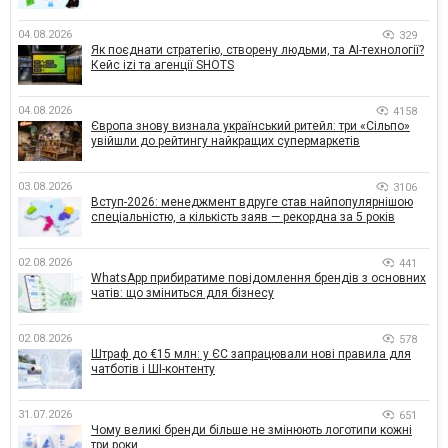
04.08.2026
329
Як поєднати стратегію, створену людьми, та AI-технології?
Кейс izi та агенції SHOTS
04.08.2026
4158
Європа знову визнала український ритейл: три «Сільпо»
увійшли до рейтингу найкращих супермаркетів
03.08.2026
3106
Вступ-2026: менеджмент вдруге став найпопулярнішою
спеціальністю, а кількість заяв — рекордна за 5 років
02.08.2026
441
WhatsApp прибиратиме повідомлення брендів з основних
чатів: що зміниться для бізнесу
02.08.2026
578
Штраф до €15 млн: у ЄС запрацювали нові правила для
чатботів і ШІ-контенту
31.07.2026
651
Чому великі бренди більше не змінюють логотипи кожні
три роки