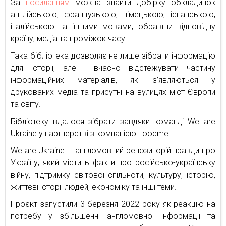
За
посиланням
можна знайти добірку обкладинок
англійською, французькою, німецькою, іспанською,
італійською та іншими мовами, обравши відповідну
країну, медіа та проміжок часу.
Така бібліотека дозволяє не лише зібрати інформацію
для історії, але і вчасно відстежувати частину
інформаційних матеріалів, які з’являються у
друкованих медіа та присутні на вулицях міст Європи
та світу.
Бібліотеку вдалося зібрати завдяки команді We are
Ukraine у партнерстві з компанією Looqme.
We are Ukraine — англомовний репозиторій правди про
Україну, який містить факти про російсько-українську
війну, підтримку світової спільноти, культуру, історію,
життєві історії людей, економіку та інші теми.
Проєкт запустили 3 березня 2022 року як реакцію на
потребу у збільшенні англомовної інформації та