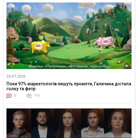
23.07.2026
Поки 97% маркетологів пишуть промпти, Галичина дістала
голку та фетр
0
719