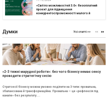
«Світло можливостей 3.0»: безоплатний
проєкт для підвищення
конкурентоспроможності малого й
середнього бізнесу
Думки
Усі статті >>
«2-3 тижні марудної роботи»: без чого бізнесу немає сенсу
проводити стратегічну сесію
Стратсесії бізнесу можна умовно поділити на 3 типи: провальна,
збалансована й трансформаційна. Провальна — це «рефлексія під
канапе» без результату....