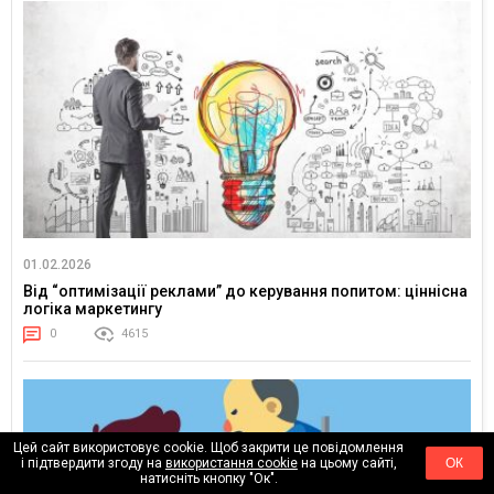
01.02.2026
Від “оптимізації реклами” до керування попитом: ціннісна
логіка маркетингу
0
4615
Цей сайт використовує cookie. Щоб закрити це повідомлення
і підтвердити згоду на
використання cookie
на цьому сайті,
ОК
натисніть кнопку "Ок".