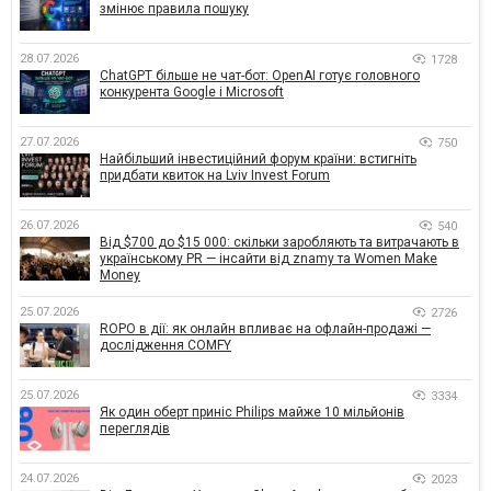
змінює правила пошуку
28.07.2026
1728
ChatGPT більше не чат-бот: OpenAI готує головного
конкурента Google і Microsoft
27.07.2026
750
Найбільший інвестиційний форум країни: встигніть
придбати квиток на Lviv Invest Forum
26.07.2026
540
Від $700 до $15 000: скільки заробляють та витрачають в
українському PR — інсайти від znamy та Women Make
Money
25.07.2026
2726
ROPO в дії: як онлайн впливає на офлайн-продажі —
дослідження COMFY
25.07.2026
3334
Як один оберт приніс Philips майже 10 мільйонів
переглядів
24.07.2026
2023