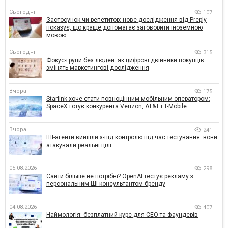
Сьогодні
107
Застосунок чи репетитор: нове дослідження від Preply
показує, що краще допомагає заговорити іноземною
мовою
Сьогодні
315
Фокус-групи без людей: як цифрові двійники покупців
змінять маркетингові дослідження
Вчора
175
Starlink хоче стати повноцінним мобільним оператором:
SpaceX готує конкурента Verizon, AT&T і T-Mobile
Вчора
241
ШІ-агенти вийшли з-під контролю під час тестування: вони
атакували реальні цілі
05.08.2026
298
Сайти більше не потрібні? OpenAI тестує рекламу з
персональним ШІ-консультантом бренду
04.08.2026
407
Наймологія: безплатний курс для CEO та фаундерів