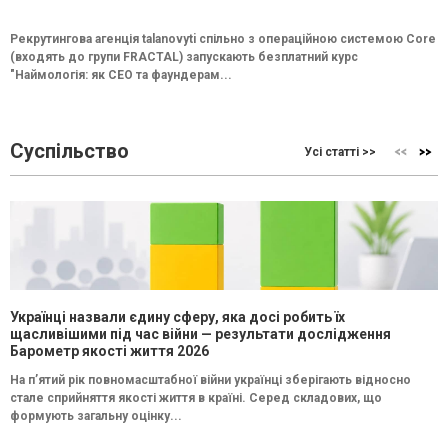
Рекрутингова агенція talanovyti спільно з операційною системою Core
(входять до групи FRACTAL) запускають безплатний курс
"Наймологія: як СEO та фаундерам...
Суспільство
Усі статті >>
Українці назвали єдину сферу, яка досі робить їх
щасливішими під час війни — результати дослідження
Барометр якості життя 2026
На п’ятий рік повномасштабної війни українці зберігають відносно
стале сприйняття якості життя в країні. Серед складових, що
формують загальну оцінку...