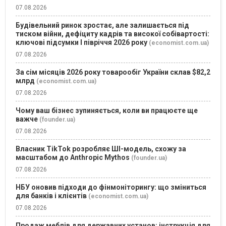
07.08.2026
Будівельний ринок зростає, але залишається під
тиском війни, дефіциту кадрів та високої собівартості:
ключові підсумки І півріччя 2026 року
(economist.com.ua)
07.08.2026
За сім місяців 2026 року товарообіг України склав $82,2
млрд
(economist.com.ua)
07.08.2026
Чому ваш бізнес зупиняється, коли ви працюєте ще
важче
(founder.ua)
07.08.2026
Власник TikTok розробляє ШІ-модель, схожу за
масштабом до Anthropic Mythos
(founder.ua)
07.08.2026
НБУ оновив підходи до фінмоніторингу: що зміниться
для банків і клієнтів
(economist.com.ua)
07.08.2026
Продаж меблів для державних установ: інструкція для