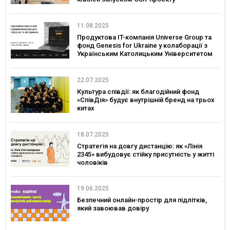
11.08.2025
Продуктова IT-компанія Universe Group та
фонд Genesis for Ukraine у колаборації з
Українським Католицьким Університетом
запускають грантову програму та навчання
з підприємництва для ветеранів і
ветеранок
22.07.2025
Культура співдії: як благодійний фонд
«СпівДія» будує внутрішній бренд на трьох
китах
18.07.2025
Стратегія на довгу дистанцію: як «Лінія
2345» вибудовує стійку присутність у житті
чоловіків
19.06.2025
Безпечний онлайн-простір для підлітків,
який завоював довіру