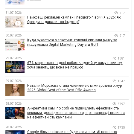
31.07.2026
717
Найкращі рекламні кампанії першого півріччя 2026: які
бренди задавали тон індустрії
30.07.2026
917
Куди рухається маркетинг: головні сигнали ринку за
підсумками Digital Marketing Day від GoIT
29.07.2026
1381
67% маркетологів досі роблять одну й ту саму помилку,
хоча знають, що вона не працює
29.07.2026
1047
Наталія Морозова стала членкинею міжнародного журі
2026 Global Best of the Best Effie Awards
28.07.2026
3797
AI-креативи самі по собі не підвищують ефективність
реклами: дослідження показало, що насправді впливає
на ефективність кампаній
28.07.2026
1735
Google більше ніколи не буде колишнім: AI повністю