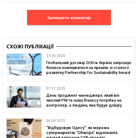
Залишити коментар
СХОЖІ ПУБЛІКАЦІЇ
27.05.2026
Глобальний договір ООН в Україні запрошує
бізнеси номінуватися на премію зі сталого
розвитку Partnership for Sustainability Award
07.11.2025
День проджект-менеджера: який він
якісний PM та чому бізнесу потрібен не
контролер, а людина, яка будує довіру
04.09.2025
“Відбудовую Одесу”: як мережа
супермаркетів “Обжора” відзначила
ювілей запуском CSR-проєкту