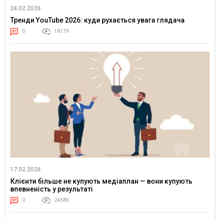
24.02.2026
Тренди YouTube 2026: куди рухається увага глядача
0
18179
17.02.2026
Клієнти більше не купують медіаплан — вони купують
впевненість у результаті
0
24580