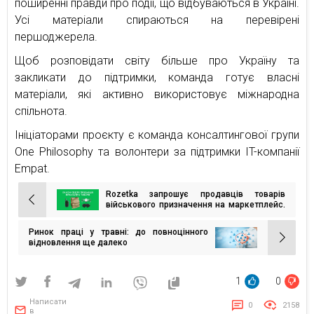
поширенні правди про події, що відбуваються в Україні.
Усі матеріали спираються на перевірені
першоджерела.
Щоб розповідати світу більше про Україну та
закликати до підтримки, команда готує власні
матеріали, які активно використовує міжнародна
спільнота.
Ініціаторами проєкту є команда консалтингової групи
One Philosophy та волонтери за підтримки IT-компанії
Empat.
Rozetka запрошує продавців товарів
Навігація
військового призначення на маркетплейс.
Для них діє 0% комісія
записів
Ринок праці у травні: до повноцінного
відновлення ще далеко
1
0
Написати
0
2158
в