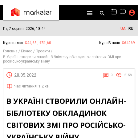
Пт, 7 серпня 2026, 18:44
UA
RU
Курс валют:
$44,65 , €51,60
Курс Біткоїн:
$64969
Головна
Бізнес
Проєкти
В Україні створили онлайн-бібліотеку обкладинок світових ЗМІ про
російсько-українську війну
28.05.2022
0
2158
Час читання: 1.2 хв.
В УКРАЇНІ СТВОРИЛИ ОНЛАЙН-
БІБЛІОТЕКУ ОБКЛАДИНОК
СВІТОВИХ ЗМІ ПРО РОСІЙСЬКО-
УКРАЇНСЬКУ ВІЙНУ