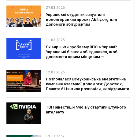
27.03.2025
Українські студенти запустили
волонтерський проєкт Abitly.org для
допомоги абітурієнтам
11.03.2025
Як вирішити проблему ВПО в Україні?
Українські бізнеси об’єдналися, щоб
допомогти новим місцевим —
розповідаємо про проєкт «Дружні Двері»
12.01.2025
Розпочалася Всеукраїнська енергетична
кампанія взаємної допомоги: Доротюк,
Панюта й Цинтила розповіли, як підтримати
себе та енергосистему взимку
ТОП інвестицій Nvidia у стартапи штучного
інтелекту
17.12.2024